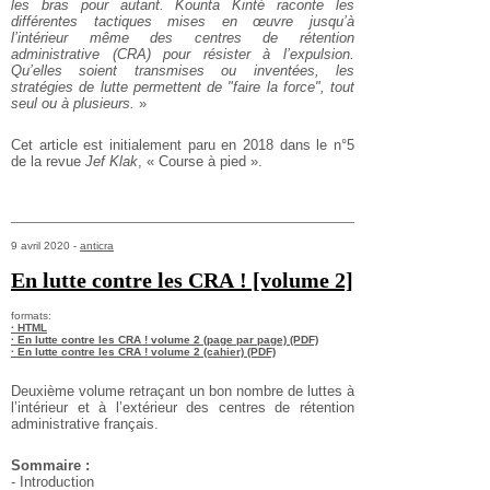
les bras pour autant. Kounta Kinté raconte les
différentes tactiques mises en œuvre jusqu’à
l’intérieur même des centres de rétention
administrative (CRA) pour résister à l’expulsion.
Qu’elles soient transmises ou inventées, les
stratégies de lutte permettent de "faire la force", tout
seul ou à plusieurs.
»
Cet article est initialement paru en 2018 dans le n°5
de la revue
Jef Klak
, « Course à pied ».
9 avril 2020 -
anticra
En lutte contre les CRA ! [volume 2]
formats:
· HTML
· En lutte contre les CRA ! volume 2 (page par page) (PDF)
· En lutte contre les CRA ! volume 2 (cahier) (PDF)
Deuxième volume retraçant un bon nombre de luttes à
l’intérieur et à l’extérieur des centres de rétention
administrative français.
Sommaire :
- Introduction