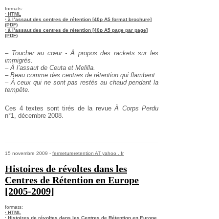
formats:
· HTML
· à l’assaut des centres de rétention [40p A5 format brochure]
(PDF)
· à l’assaut des centres de rétention [40p A5 page par page]
(PDF)
– Toucher au cœur - À propos des rackets sur les
immigrés.
– À l’assaut de Ceuta et Melilla.
– Beau comme des centres de rétention qui flambent.
– À ceux qui ne sont pas restés au chaud pendant la
tempête.
Ces 4 textes sont tirés de la revue
À Corps Perdu
n°1, décembre 2008.
15 novembre 2009 -
fermetureretention AT yahoo . fr
Histoires de révoltes dans les
Centres de Rétention en Europe
[2005-2009]
formats:
· HTML
· Histoires de révoltes dans les Centres de Rétention en Europe