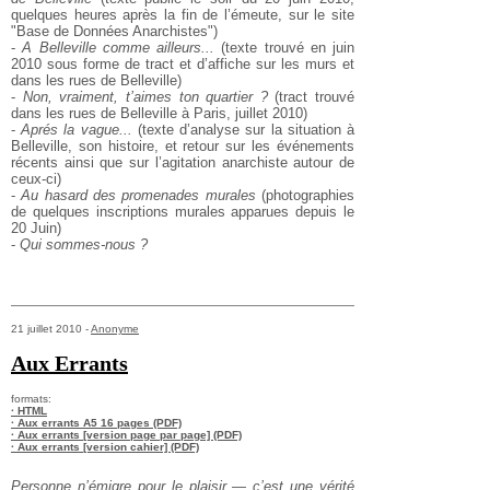
quelques heures après la fin de l’émeute, sur le site
"Base de Données Anarchistes")
-
A Belleville comme ailleurs...
(texte trouvé en juin
2010 sous forme de tract et d’affiche sur les murs et
dans les rues de Belleville)
-
Non, vraiment, t’aimes ton quartier ?
(tract trouvé
dans les rues de Belleville à Paris, juillet 2010)
-
Aprés la vague...
(texte d’analyse sur la situation à
Belleville, son histoire, et retour sur les événements
récents ainsi que sur l’agitation anarchiste autour de
ceux-ci)
-
Au hasard des promenades murales
(photographies
de quelques inscriptions murales apparues depuis le
20 Juin)
-
Qui sommes-nous ?
21 juillet 2010 -
Anonyme
Aux Errants
formats:
· HTML
· Aux errants A5 16 pages (PDF)
· Aux errants [version page par page] (PDF)
· Aux errants [version cahier] (PDF)
Personne n’émigre pour le plaisir — c’est une vérité