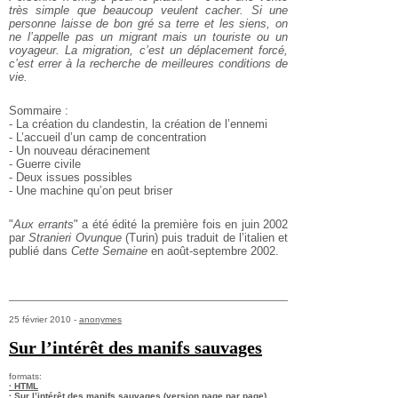
très simple que beaucoup veulent cacher. Si une
personne laisse de bon gré sa terre et les siens, on
ne l’appelle pas un migrant mais un touriste ou un
voyageur. La migration, c’est un déplacement forcé,
c’est errer à la recherche de meilleures conditions de
vie.
Sommaire :
- La création du clandestin, la création de l’ennemi
- L’accueil d’un camp de concentration
- Un nouveau déracinement
- Guerre civile
- Deux issues possibles
- Une machine qu’on peut briser
"
Aux errants
" a été édité la première fois en juin 2002
par
Stranieri Ovunque
(Turin) puis traduit de l’italien et
publié dans
Cette Semaine
en août-septembre 2002.
25 février 2010 -
anonymes
Sur l’intérêt des manifs sauvages
formats:
· HTML
· Sur l’intérêt des manifs sauvages (version page par page)