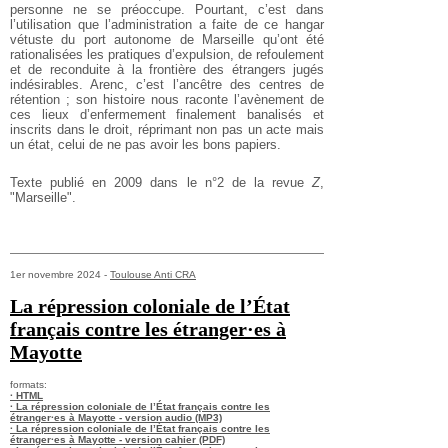
personne ne se préoccupe. Pourtant, c’est dans
l’utilisation que l’administration a faite de ce hangar
vétuste du port autonome de Marseille qu’ont été
rationalisées les pratiques d’expulsion, de refoulement
et de reconduite à la frontière des étrangers jugés
indésirables. Arenc, c’est l’ancêtre des centres de
rétention ; son histoire nous raconte l’avènement de
ces lieux d’enfermement finalement banalisés et
inscrits dans le droit, réprimant non pas un acte mais
un état, celui de ne pas avoir les bons papiers.
Texte publié en 2009 dans le n°2 de la revue
Z
,
"Marseille".
1er novembre 2024 -
Toulouse Anti CRA
La répression coloniale de l’État
français contre les étranger·es à
Mayotte
formats:
· HTML
· La répression coloniale de l’État français contre les
étranger·es à Mayotte - version audio (MP3)
· La répression coloniale de l’État français contre les
étranger·es à Mayotte - version cahier (PDF)