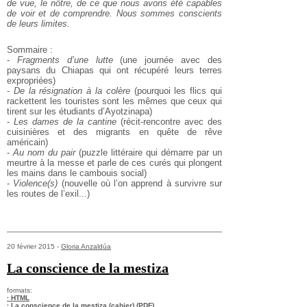
de vue, le nôtre, de ce que nous avons été capables
de voir et de comprendre. Nous sommes conscients
de leurs limites.
Sommaire :
-
Fragments d’une lutte
(une journée avec des
paysans du Chiapas qui ont récupéré leurs terres
expropriées)
-
De la résignation à la colère
(pourquoi les flics qui
rackettent les touristes sont les mêmes que ceux qui
tirent sur les étudiants d’Ayotzinapa)
-
Les dames de la cantine
(récit-rencontre avec des
cuisinières et des migrants en quête de rêve
américain)
-
Au nom du pair
(puzzle littéraire qui démarre par un
meurtre à la messe et parle de ces curés qui plongent
les mains dans le cambouis social)
-
Violence(s)
(nouvelle où l’on apprend à survivre sur
les routes de l’exil...)
20 février 2015 -
Gloria Anzaldúa
La conscience de la mestiza
formats:
· HTML
· La conscience de la mestiza (cahier) (PDF)