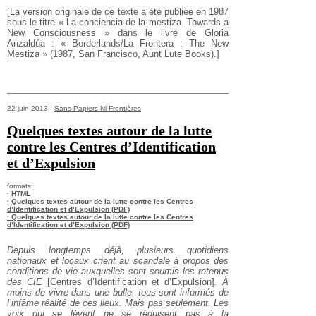
[La version originale de ce texte a été publiée en 1987
sous le titre « La conciencia de la mestiza. Towards a
New Consciousness » dans le livre de Gloria
Anzaldúa : « Borderlands/La Frontera : The New
Mestiza » (1987, San Francisco, Aunt Lute Books).]
22 juin 2013 -
Sans Papiers Ni Frontières
Quelques textes autour de la lutte
contre les Centres d’Identification
et d’Expulsion
formats:
· HTML
· Quelques textes autour de la lutte contre les Centres
d’Identification et d’Expulsion (PDF)
· Quelques textes autour de la lutte contre les Centres
d’Identification et d’Expulsion (PDF)
Depuis longtemps déjà, plusieurs quotidiens
nationaux et locaux crient au scandale à propos des
conditions de vie auxquelles sont soumis les retenus
des CIE
[Centres d’Identification et d’Expulsion]
. À
moins de vivre dans une bulle, tous sont informés de
l’infâme réalité de ces lieux. Mais pas seulement. Les
voix qui se lèvent ne se réduisent pas à la