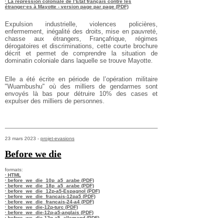
· La répression coloniale de l’État français contre les
étranger·es à Mayotte - version page par page (PDF)
Expulsion industrielle, violences policières,
enfermement, inégalité des droits, mise en pauvreté,
chasse aux étrangers, Françafrique, régimes
dérogatoires et discriminations, cette courte brochure
décrit et permet de comprendre la situation de
dominatin coloniale dans laquelle se trouve Mayotte.
Elle a été écrite en période de l’opération militaire
"Wuambushu" où des milliers de gendarmes sont
envoyés là bas pour détruire 10% des cases et
expulser des milliers de personnes.
23 mars 2023 -
projet-evasions
Before we die
formats:
· HTML
· before_we_die_10p_a5_arabe (PDF)
· before_we_die_18p_a5_arabe (PDF)
· before_we_die_12p-a5-Espagnol (PDF)
· before_we_die_francais-12pa5 (PDF)
· before_we_die_francais-24-a4 (PDF)
· before_we_die-12p-turc (PDF)
· before_we_die-12p-a5-anglais (PDF)
· before_we_die-12p-a5_allemand (PDF)