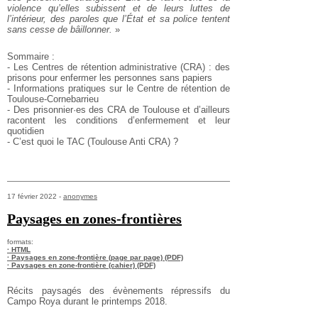
violence qu’elles subissent et de leurs luttes de
l’intérieur, des paroles que l’État et sa police tentent
sans cesse de bâillonner.
»
Sommaire :
- Les Centres de rétention administrative (CRA) : des
prisons pour enfermer les personnes sans papiers
- Informations pratiques sur le Centre de rétention de
Toulouse-Cornebarrieu
- Des prisonnier·es des CRA de Toulouse et d’ailleurs
racontent les conditions d’enfermement et leur
quotidien
- C’est quoi le TAC (Toulouse Anti CRA) ?
17 février 2022 -
anonymes
Paysages en zones-frontières
formats:
· HTML
· Paysages en zone-frontière (page par page) (PDF)
· Paysages en zone-frontière (cahier) (PDF)
Récits paysagés des évènements répressifs du
Campo Roya durant le printemps 2018.