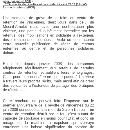
page par page] (PDF)
· CRA - récits de révoltes et de solidarité - été 2009 [32p A5
format brochure] (PDF)
Une semaine de grève de la faim au
centre de
rétention de Vincennes, deux
jours dans celui du
Mesnil-Amelot mais avec
une confrontation plus
violente, une partie
d’un bâtiment incendiée par les
retenus,
des mobilisations en solidarité à l’extérieur,
des expulsions empêchées… Voilà ce que
raconte
cette nouvelle publication de récits
de retenus
enfermés au centre et de personnes
solidaires
dehors.
En effet, depuis janvier 2008, des personnes
téléphonent régulièrement aux
retenus de certains
centres de rétention et
publient leurs témoignages.
Ceci, pour faire
connaître ce qui se passe à l’intérieur
à travers
leurs propres récits, mais aussi afin de
créer
des solidarités à l’extérieur, de partager
des pratiques
de résistance.
Cette brochure ne pouvait faire l’impasse
sur le
premier anniversaire de la révolte
de Vincennes du 22
juin 2008 qui succéda
à la mort de Salem Essouli : un
centre de
rétention détruit par le feu, c’est autant de
capacité de stockage en moins pour l’Etat
et donc un
rouage de la machine à expulser
qui s’enraye
entrainant une baisse significative
du nombre de