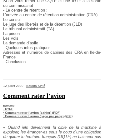
Si on vous remet une OQTF et une IRTF à la sortie
du commissariat
- Le centre de rétention :
L’arrivée au centre de rétention administrative (CRA)
Le consul
Le juge des libertés et de la détention (JLD)
Le tribunal administratif (TA)
La prison
Les vols
La demande d’asile
- Quelques infos pratiques :
Adresses et numéros de cabines des CRA en Ile-de-
France
- Conclusion
12 juillet 2020 -
Kounta Kinté
Comment rater l’avion
formats:
· HTML
· Comment rater l’avion (cahier) (PDF)
· Comment rater l’avion (page par page) (PDF)
«
Quand iels deviennent la cible de la machine à
expulser, les étranger·es sous le coup d’une obligation
de quitter le territoire français (OQTF) ne baissent pas