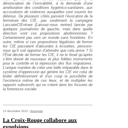
dénonciation de l’invivabilité, à la demande d’une
amélioration des conditions hygiénico-sanitaires, aux
accusations de violences auxquelles sont soumis les
détenus. De plusieurs côtés parvient l’évocation de la
fermeture des CIE, pas seulement la campagne
LasciateCIEntrare (
Laissez-nous rentrer
) lancée par
quelques journalistes de gauche, mais dans quelle
direction vont ces propositions abolitionnistes ?
Certainement pas vers un monde sans frontières. En
outre, même si ces propositions légalistes de fermer
les CIE passaient d’absurdes à écoutées, pensons-
nous qu’il soit opportun d’attendre que cela arrive ? Si
l’État décide de fermer les CIE, il ne le ferait qu’après
s’être donné de nouveaux et plus fidèles instruments
pour le contrôle et la répression des flux migratoires.
L’unique manière de créer une faille irréparable dans le
système d’oppression qui génère les CIE est celui de
brûler définitivement et d’un coup la possibilité de
l’existence même de ces lieux, et de multiplier les
rapports subversifs qui se créent dans les fissures de
la forteresse sociale.
13 décembre 2012 -
Anonyme
La Croix-Rouge collabore aux
expulsions