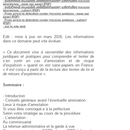
· დაჭერიდან დაკავების ადმინსიტრაციულ ცენტრამდე (version
géorgienne - page par page) (PDF)
· დაჭერიდან დაკავების ადმინსიტრაციულ ცენტრამდე (version
géorgienne - cahier) (PDF)
· From arrest to detention center (version anglaise - page par
page) (PDF)
· From arrest to detention center (version anglaise - cahier)
(PDF)
· sur le site web
Edit : mise à jour en mars 2026. Les informations
dans ce domaine peut vite évoluer.
«
Ce document vise à rassembler des informations
juridiques et pratiques pour comprendre et tenter de
s’en sortir en cas d’arrestation et de risque
d’expulsion
» quand on est sans-papiers en France.
«
Il est conçu à partir de la lecture des textes de loi et
de retours d’expérience
».
Sommaire :
- Introduction
- Conseils généraux avant l’éventuelle arrestation :
Lieux à risque d’arrestation
Si vous êtes convoqué.e à la préfecture
Selon votre stratégie au cours de la procédure
- L’arrestation :
Au commissariat
La retenue administrative et la garde à vue