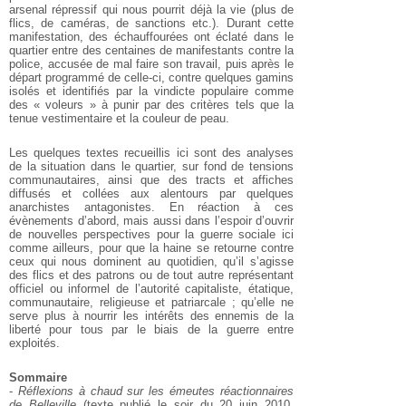
arsenal répressif qui nous
pourrit déjà la vie (plus de
flics, de caméras, de sanctions
etc.). Durant cette
manifestation, des échauffourées ont
éclaté dans le
quartier entre des centaines de
manifestants contre la
police, accusée de mal faire son
travail, puis après le
départ programmé de celle-ci,
contre quelques gamins
isolés et identifiés par la vindicte
populaire comme
des « voleurs » à punir par des critères
tels que la
tenue vestimentaire et la couleur de peau.
Les quelques textes recueillis ici sont des analyses
de la
situation dans le quartier, sur fond de tensions
communautaires, ainsi que des tracts et affiches
diffusés
et collées aux alentours par quelques
anarchistes
antagonistes. En réaction à ces
évènements d’abord,
mais aussi dans l’espoir d’ouvrir
de nouvelles
perspectives pour la guerre sociale ici
comme ailleurs,
pour que la haine se retourne contre
ceux qui nous
dominent au quotidien, qu’il s’agisse
des flics et des
patrons ou de tout autre représentant
officiel ou
informel de l’autorité capitaliste, étatique,
communautaire, religieuse et patriarcale ; qu’elle ne
serve plus à nourrir les intérêts des ennemis de la
liberté
pour tous par le biais de la guerre entre
exploités.
Sommaire
-
Réflexions à chaud sur les émeutes réactionnaires
de Belleville
(texte publié le soir du 20 juin 2010,