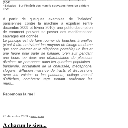
(PDF)
· Balades - Sur l’intérêt des manifs sauvages (version cahier)
(PDF)
A partir de quelques exemples de "balades"
parisiennes contre la machine à expulser (entre
décembre 2009 et février 2010), une petite description
de comment peuvent se passer des manifestations
sauvages est donnée :
Le principe est de faire tourner de bouches à oreilles
(c’est-à-dire en évitant les moyens de flicage moderne
que sont internet et le téléphone portable) un lieu et
une heure pour partir se balader. S’en suit pendant
une heure ou deux une déambulation de plusieurs
dizaines de personnes dans les quartiers populaires :
banderole, occupation de la chaussée, mégaphone,
slogans, diffusion massive de tracts et discussions
avec les voisins et les passants, collage massif
d’affiches, nombreux tags venant redécorer les
murs...
Reprenons la rue !
23 décembre 2009 -
anonymes
A chacun le sien...