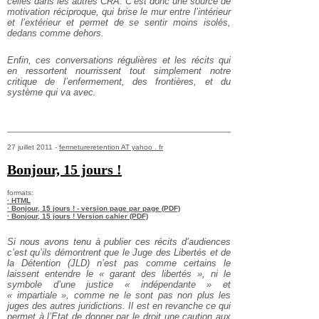
celles dans les autres CRA. C’est donc une source de
motivation réciproque, qui brise le mur entre l’intérieur
et l’extérieur et permet de se sentir moins isolés,
dedans comme dehors.
Enfin, ces conversations régulières et les récits qui
en ressortent nourrissent tout simplement notre
critique de l’enfermement, des frontières, et du
système qui va avec.
27 juillet 2011 -
fermetureretention AT yahoo . fr
Bonjour, 15 jours !
formats:
· HTML
· Bonjour, 15 jours ! - version page par page (PDF)
· Bonjour, 15 jours ! Version cahier (PDF)
Si nous avons tenu à publier ces récits d’audiences
c’est qu’ils démontrent que le Juge des Libertés et de
la Détention (JLD) n’est pas comme certains le
laissent entendre le « garant des libertés », ni le
symbole d’une justice « indépendante » et
« impartiale », comme ne le sont pas non plus les
juges des autres juridictions. Il est en revanche ce qui
permet à l’Etat de donner par le droit une caution aux