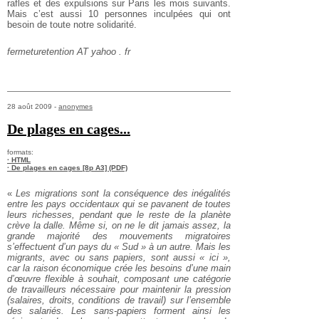
rafles et des expulsions
sur Paris les mois suivants.
Mais c’est aussi
10 personnes inculpées qui ont
besoin de
toute notre solidarité.
fermeturetention AT yahoo . fr
28 août 2009 -
anonymes
De plages en cages...
formats:
· HTML
· De plages en cages [8p A3] (PDF)
«
Les migrations sont la conséquence des inégalités
entre les pays occidentaux qui se pavanent de toutes
leurs richesses, pendant que le reste de la planète
crève la dalle. Même si, on ne le dit jamais assez, la
grande majorité des mouvements migratoires
s’effectuent d’un pays du « Sud » à un autre. Mais les
migrants, avec ou sans papiers, sont aussi « ici »,
car la raison économique crée les besoins d’une main
d’œuvre flexible à souhait, composant une catégorie
de travailleurs nécessaire pour maintenir la pression
(salaires, droits, conditions de travail) sur l’ensemble
des salariés. Les sans-papiers forment ainsi les