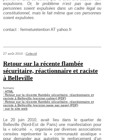
expulsions. Or, le problème n’est pas que des
personnes soient expulsées dans un cadre légal ou
constitutionnel, mais le fait même que ces personnes
soient expulsées.
contact : fermeturetention AT yahoo.fr
27 août 2010 -
Collectif
Retour sur la récente flambée
sécuritaire, réactionnaire et raciste
à Belleville
formats:
· HTML
· Retour sur la récente flambée sécuritaire, réactionnaire et
raciste à Belleville (version cahier) (PDF)
· Retour sur la récente flambée sécuritaire, réactionnaire et
raciste à Belleville (version page par page) (PDF)
· sur le site web
Le 20 juin 2010, avait lieu dans le quartier de
Belleville
(Nord-Est de Paris) une manifestation pour
la « sécurité
», organisée par diverses associations
censées représenter
la « communauté asiatique »
pour demander aux
autorités le renforcement d’un