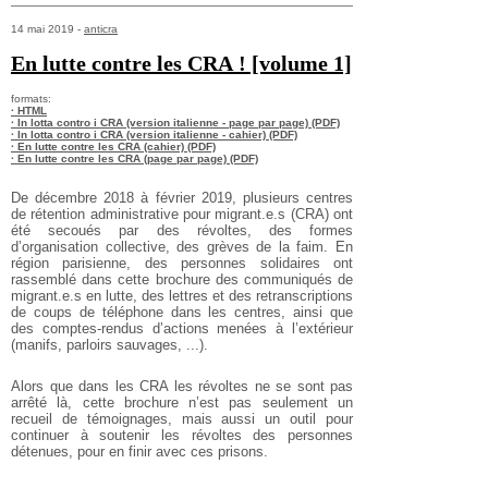
14 mai 2019 -
anticra
En lutte contre les CRA ! [volume 1]
formats:
· HTML
· In lotta contro i CRA (version italienne - page par page) (PDF)
· In lotta contro i CRA (version italienne - cahier) (PDF)
· En lutte contre les CRA (cahier) (PDF)
· En lutte contre les CRA (page par page) (PDF)
De décembre 2018 à février 2019, plusieurs centres
de rétention administrative pour migrant.e.s (CRA) ont
été secoués par des révoltes, des formes
d’organisation collective, des grèves de la faim. En
région parisienne, des personnes solidaires ont
rassemblé dans cette brochure des communiqués de
migrant.e.s en lutte, des lettres et des retranscriptions
de coups de téléphone dans les centres, ainsi que
des comptes-rendus d’actions menées à l’extérieur
(manifs, parloirs sauvages, ...).
Alors que dans les CRA les révoltes ne se sont pas
arrêté là, cette brochure n’est pas seulement un
recueil de témoignages, mais aussi un outil pour
continuer à soutenir les révoltes des personnes
détenues, pour en finir avec ces prisons.