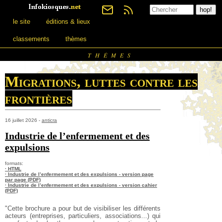
le site
éditions & lieux
classements
thèmes
THÈMES
Migrations, luttes contre les
frontières
16 juillet 2026 -
anticra
Industrie de l’enfermement et des
expulsions
formats:
· HTML
· Industrie de l’enfermement et des expulsions - version page
par page (PDF)
· Industrie de l’enfermement et des expulsions - version cahier
(PDF)
"Cette brochure a pour but de visibiliser les différents
acteurs (entreprises, particuliers, associations...) qui