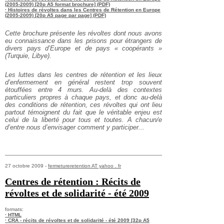
(2005-2009) [20p A5 format brochure] (PDF)
· Histoires de révoltes dans les Centres de Rétention en Europe
(2005-2009) [20p A5 page par page] (PDF)
Cette brochure présente les révoltes dont nous avons
eu connaissance
dans les prisons pour étrangers de
divers pays d’Europe et de pays « coopérants »
(Turquie, Libye).
Les luttes dans les centres de rétention et les lieux
d’enfermement en général restent trop souvent
étouffées entre 4 murs. Au-delà des contextes
particuliers propres à chaque pays, et donc au-delà
des conditions de rétention, ces révoltes qui ont lieu
partout témoignent du fait que le véritable enjeu est
celui de la liberté pour tous et toutes. A chacun/e
d’entre nous d’envisager comment y participer...
27 octobre 2009 -
fermetureretention AT yahoo . fr
Centres de rétention : Récits de
révoltes et de solidarité - été 2009
formats:
· HTML
· CRA - récits de révoltes et de solidarité - été 2009 [32p A5