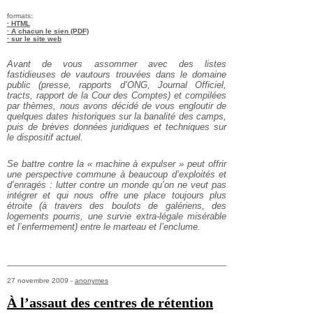
formats:
· HTML
· A chacun le sien (PDF)
· sur le site web
Avant de vous assommer avec des listes
fastidieuses de vautours trouvées dans le domaine
public (presse, rapports d’ONG, Journal Officiel,
tracts, rapport de la Cour des Comptes) et compilées
par thèmes, nous avons décidé de vous engloutir de
quelques dates historiques sur la banalité des camps,
puis de brèves données juridiques et techniques sur
le dispositif actuel.
Se battre contre la « machine à expulser » peut offrir
une perspective commune à beaucoup d’exploités et
d’enragés : lutter contre un monde qu’on ne veut pas
intégrer et qui nous offre une place toujours plus
étroite (à travers des boulots de galériens, des
logements pourris, une survie extra-légale misérable
et l’enfermement) entre le marteau et l’enclume.
27 novembre 2009 -
anonymes
À l’assaut des centres de rétention