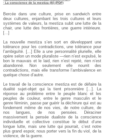
· La conscience de la mestiza (fil) (PDF)
Bercée dans une culture, prise en sandwich entre
deux cultures, enjambant les trois cultures et leurs
systèmes de valeurs, la mestiza subit une lutte de la
chair, une lutte des frontières, une guerre intérieure.
[...]
La nouvelle mestiza s’en sort en développant une
tolérance pour les contradictions, une tolérance pour
l’ambiguïté. [...] Elle a une personnalité plurielle, elle
opère selon un mode pluraliste —rien n’est expulsé, le
bon le mauvais et le laid, rien n’est rejeté, rien n’est
abandonné. Non seulement elle nourrit des
contradictions, mais elle transforme l’ambivalence en
quelque chose d’autre.
Le travail de la conscience mestiza est de défaire la
dualité sujet-objet qui la tient prisonnière [...]. La
réponse au problème entre le peuple blanc et les
peuples de couleur, entre le genre masculin et le
genre féminin, passe par guérir la déchirure qui est au
fondement même de nos vies, de notre culture, de
nos langues, de nos pensées. Déraciner
massivement la pensée dualiste de la conscience
individuelle et collective constitue le début d’une
longue lutte, mais une lutte qui pourrait, c’est notre
plus grand espoir, nous porter vers la fin du viol, de la
violence, de la guerre.