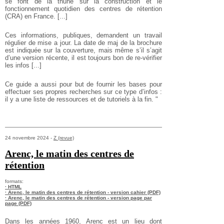
se font de la thune sur la construction et le
fonctionnement quotidien des centres de rétention
(CRA) en France. [...]
Ces informations, publiques, demandent un travail
régulier de mise a jour. La date de maj de la brochure
est indiquée sur la couverture, mais même s’il s’agit
d’une version récente, il est toujours bon de re-vérifier
les infos [...]
Ce guide a aussi pour but de fournir les bases pour
effectuer ses propres recherches sur ce type d’infos :
il y a une liste de ressources et de tutoriels à la fin. "
24 novembre 2024 -
Z (revue)
Arenc, le matin des centres de
rétention
formats:
· HTML
· Arenc, le matin des centres de rétention - version cahier (PDF)
· Arenc, le matin des centres de rétention - version page par
page (PDF)
Dans les années 1960, Arenc est un lieu dont