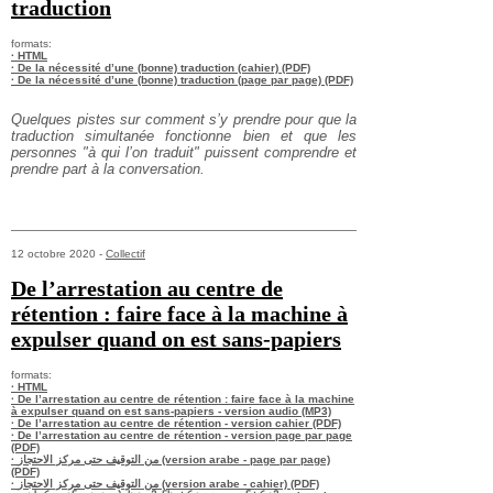
traduction
formats:
· HTML
· De la nécessité d’une (bonne) traduction (cahier) (PDF)
· De la nécessité d’une (bonne) traduction (page par page) (PDF)
Quelques pistes sur comment s’y prendre pour que la
traduction simultanée fonctionne bien et que les
personnes "à qui l’on traduit" puissent comprendre et
prendre part à la conversation.
12 octobre 2020 -
Collectif
De l’arrestation au centre de
rétention : faire face à la machine à
expulser quand on est sans-papiers
formats:
· HTML
· De l’arrestation au centre de rétention : faire face à la machine
à expulser quand on est sans-papiers - version audio (MP3)
· De l’arrestation au centre de rétention - version cahier (PDF)
· De l’arrestation au centre de rétention - version page par page
(PDF)
· من التوقيف حتى مركز الاحتجاز (version arabe - page par page)
(PDF)
· من التوقيف حتى مركز الاحتجاز (version arabe - cahier) (PDF)