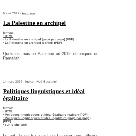
6 avril 2019 -
Anonyme
La Palestine en archipel
formats:
· HTML
· La Palestine en archipel (page par page) (PDF)
· La Palestine en archipel (cahier) (PDF)
Quelques mois en Palestine en 2018, chroniques de
Ramallah.
14 mars 2017 -
Indice
,
Noé Gasparini
Politiques linguistiques et idéal
égalitaire
formats:
· HTML
· Politiques linguistiques et idéal égalitaire (cahier) (PDF)
· Politiques linguistiques et idéal égalitaire (page par page)
(PDF)
· sur le site web
Le but de ce texte est de favoriser une réflexion