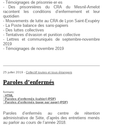
- Témoignages de prisonnie·er·es
- Des prisonnières du CRA du Mesnil-Amelot
racontent les conditions d’enfermement et leur
quotidien
- Mouvements de lutte au CRA de Lyon Saint-Exupéry
- La Poste balance des sans-papiers
- Des luttes collectives
- Tentatives d’évasion et punition collective
- Lettres et communiqués de septembre-novembre
2019
- Témoignages de novembre 2019
25 juillet 2019 -
Collectif toutes et tous étrangers
Paroles d’enfermés
formats:
· HTML
· Paroles d’enfermés (cahier) (PDF)
· Paroles d’enfermés (page par page) (PDF)
Paroles d’enfermés au centre de rétention
administrative de Sète, d’après des entretiens menés
au parloir au cours de l’année 2018.