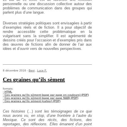
personnelle ou une discussion collective autour des
problèmes de communication dans des groupes qui
parlent plus d’une langue.
Diverses stratégies politiques sont envisagées à partir
d’exemples réels et de fiction. Il a pour objectif de
rendre accessible cette problématique en la
vulgarisant sans la simplifier. Il est agrémenté de
dessins créés pour l’occasion et d’exemples pris dans
des œuvres de fictions afin de donner de l’air aux
idées et d’ouvrir vers de nouvelles perspectives.
8 décembre 2016 -
Beni
,
Luce F.
Ces graines qu’ils sèment
formats:
· HTML
· Ces graines qu’ils sèment (page par page en couleurs) (PDF)
· Ces graines qu’ils sèment (page par page N&B) (PDF)
· Ces graines qu’ils sèment (cahier) (PDF)
Ces histoires
(...)
sont les témoignages de ce que
nous avons vu, en stop, d’une frontière à l’autre du
Mexique. Ce sont des récits, des fictions, des
reportages, des réflexions. Elles émanent d’un point