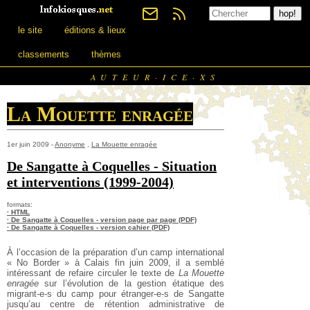
le site
éditions & lieux
classements
thèmes
AUTEUR·ICE·XS
La Mouette enragée
1er juin 2009 -
Anonyme
,
La Mouette enragée
De Sangatte à Coquelles - Situation
et interventions (1999-2004)
formats:
· HTML
· De Sangatte à Coquelles - version page par page (PDF)
· De Sangatte à Coquelles - version cahier (PDF)
À l’occasion de la préparation d’un camp international
« No Border » à Calais fin juin 2009, il a semblé
intéressant de refaire circuler le texte de
La Mouette
enragée
sur l’évolution de la gestion étatique des
migrant-e-s du camp pour étranger-e-s de Sangatte
jusqu’au centre de rétention administrative de