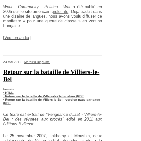
Work - Community - Politics - War
a été publié en
2005 sur le site américain
prole.info
. Déjà traduit dans
une dizaine de langues, nous avons voulu diffuser ce
manifeste « pour une guerre de classe » en version
française.
[
Version audio
.]
23 mai 2012 -
Mathieu Rigouste
Retour sur la bataille de Villiers-le-
Bel
formats:
· HTML
· Retour sur la bataille de Villers-le-Bel - cahier (PDF)
· Retour sur la bataille de Villers-le-Bel - version page par page
(PDF)
Ce texte est extrait de "Vengeance d’Etat - Villiers-le-
Bel : des révoltes aux procès" édité en 2011 aux
éditions Syllepse.
Le 25 novembre 2007, Lakhamy et Moushin, deux
adolescents de Villiers-le-Bel, décèdent suite à la