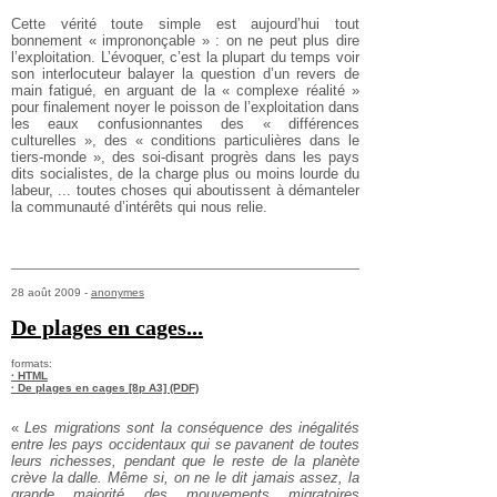
Cette vérité toute simple est aujourd’hui tout
bonnement « imprononçable » : on ne peut plus dire
l’exploitation. L’évoquer, c’est la plupart du temps voir
son interlocuteur balayer la question d’un revers de
main fatigué, en arguant de la « complexe réalité »
pour finalement noyer le poisson de l’exploitation dans
les eaux confusionnantes des « différences
culturelles », des « conditions particulières dans le
tiers-monde », des soi-disant progrès dans les pays
dits socialistes, de la charge plus ou moins lourde du
labeur, ... toutes choses qui aboutissent à démanteler
la communauté d’intérêts qui nous relie.
28 août 2009 -
anonymes
De plages en cages...
formats:
· HTML
· De plages en cages [8p A3] (PDF)
«
Les migrations sont la conséquence des inégalités
entre les pays occidentaux qui se pavanent de toutes
leurs richesses, pendant que le reste de la planète
crève la dalle. Même si, on ne le dit jamais assez, la
grande majorité des mouvements migratoires