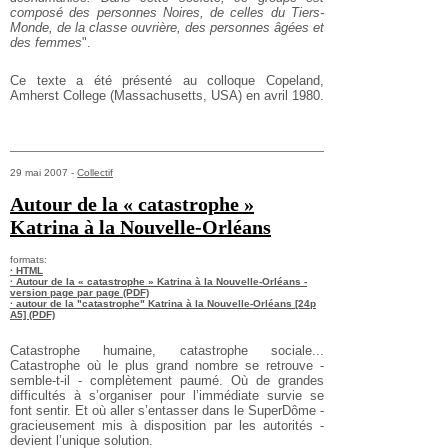
composé des personnes Noires, de celles du Tiers-
Monde, de la classe ouvrière, des personnes âgées et
des femmes
".
Ce texte a été présenté au colloque Copeland,
Amherst College (Massachusetts, USA) en avril 1980.
29 mai 2007 -
Collectif
Autour de la « catastrophe »
Katrina à la Nouvelle-Orléans
formats:
· HTML
· Autour de la « catastrophe » Katrina à la Nouvelle-Orléans -
version page par page (PDF)
· autour de la "catastrophe" Katrina à la Nouvelle-Orléans [24p
A5] (PDF)
Catastrophe humaine, catastrophe sociale...
Catastrophe où le plus grand nombre se retrouve -
semble-t-il - complètement paumé. Où de grandes
difficultés à s’organiser pour l’immédiate survie se
font sentir. Et où aller s’entasser dans le SuperDôme -
gracieusement mis à disposition par les autorités -
devient l’unique solution.