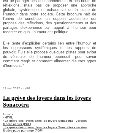
est de partager des questionnements et des bouts de
réflexions, mais pas de proposer une approche
globale, systémique et exhaustive de la place de
l’humour dans notre société.
Cette brochure nait de
l’envie de constituer un support accessible qui
propose des réflexions, des questionnements et des
partages d’expérience par rapport à l’humour pour
raconter en quoi l’humour est politique.
Elle tente d’expliciter certains lien entre l’humour et
les oppressions systémiques et les rapports de
pouvoir. Puis elle propose quelques pistes pour éviter
de véhiculer de l’humour oppressif, pour savoir
comment réagir et comment alimenter d’autres types
d’humours. "
19 mai 2025 -
dal69
La grève des loyers dans les foyers
Sonacotra
formats:
· HTML
· La grève des loyers dans les foyers Sonacotra - version
légère cahier (PDF)
· La grève des loyers dans les foyers Sonacotra - version
légère page par page (PDF)