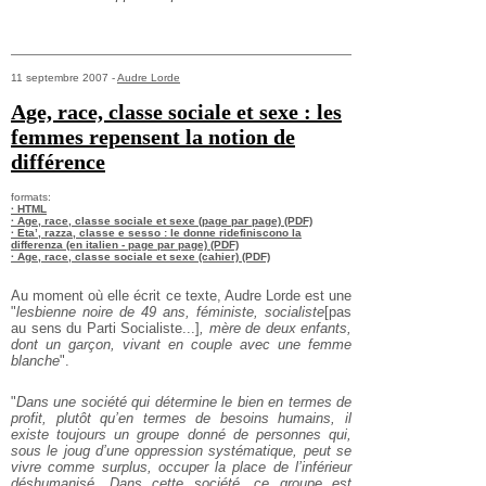
11 septembre 2007 -
Audre Lorde
Age, race, classe sociale et sexe : les
femmes repensent la notion de
différence
formats:
· HTML
· Age, race, classe sociale et sexe (page par page) (PDF)
· Eta’, razza, classe e sesso : le donne ridefiniscono la
differenza (en italien - page par page) (PDF)
· Age, race, classe sociale et sexe (cahier) (PDF)
Au moment où elle écrit ce texte, Audre Lorde est une
"
lesbienne noire de 49 ans, féministe, socialiste
[pas
au sens du Parti Socialiste...]
, mère de deux enfants,
dont un garçon, vivant en couple avec une femme
blanche
".
"
Dans une société qui détermine le bien en termes de
profit, plutôt qu’en termes de besoins humains, il
existe toujours un groupe donné de personnes qui,
sous le joug d’une oppression systématique, peut se
vivre comme surplus, occuper la place de l’inférieur
déshumanisé. Dans cette société, ce groupe est