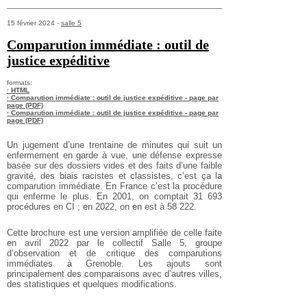
15 février 2024 -
salle 5
Comparution immédiate : outil de
justice expéditive
formats:
· HTML
· Comparution immédiate : outil de justice expéditive - page par
page (PDF)
· Comparution immédiate : outil de justice expéditive - page par
page (PDF)
Un jugement d’une trentaine de minutes qui suit un
enfermement en garde à vue, une défense expresse
basée sur des dossiers vides et des faits d’une faible
gravité, des biais racistes et classistes, c’est ça la
comparution immédiate. En France c’est la procédure
qui enferme le plus. En 2001, on comptait 31 693
procédures en CI ; en 2022, on en est à 58 222.
Cette brochure est une version amplifiée de celle faite
en avril 2022 par le collectif Salle 5, groupe
d’observation et de critique des comparutions
immédiates à Grenoble. Les ajouts sont
principalement des comparaisons avec d’autres villes,
des statistiques et quelques modifications.