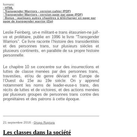
formats:
· HTML
· Transgender Warriors - version cahier (PDF)
· Transgender Warriors - version page par page (PDF)
· Bonus : quelques autres chapitres à télécharger en page par
page de transgender warrior (Zip)
Leslie Feinberg, un-e militant-e trans étasunien-ne juif-
ve et prolétaire, publie en 1996 le livre “Transgender
Warriors”. Ce livre raconte l’histoire des transidentités
et des personnes trans, sur plusieurs siècles et
plusieurs continents, en parallèle de sa propre histoire
personnelle.
Le chapitre 10 se concentre sur des insurrections et
luttes de classe menées par des personnes trans,
travesties, et/ou de genre déviant en Europe de
l’Ouest du 15e au 19e siècle. On y apprend
notamment les noms de leader-euse-s trans, des
récits de luttes et de victoires, et des actions menées
par plusieurs groupes de personnes trans contre des
propriétaires et des patrons à cette époque.
21 septembre 2016 -
Grupo Ruptura
Les classes dans la société