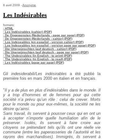
6 avril 2009 -
Anonyme
Les Indésirables
formats:
· HTML
· Les Indésirables (cahier) (PDF)
· De Ongewensten (Nederlands - page par page) (PDF)
· De Ongewensten (Nederlands - cahier) (PDF)
· Los Indeseables (en español - version cahier) (PDF)
· Los Indeseables (en español - version page par page) (PDF)
· Die Unerwünschten (auf deutsch - cahier) (PDF)
· Die Unerwünschten (auf deutsch - page par page) (PDF)
· The Undesirables (in English - to print) (PDF)
· The Undesirables (in English - to read) (PDF)
· Les Indésirables (page par page) (PDF)
Gli indesiderabili/Les indésirables
a été publié la
première fois en mars 2000 en italien et en français.
"
Il y a de plus en plus d’indésirables dans le monde. Il
y a trop d’hommes et de femmes pour qui cette
société n’a prévu qu’un rôle : celui de crever. Morts
pour le monde ou pour eux-mêmes, la société ne les
désire qu’ainsi.
Sans travail, ils servent à pousser ceux qui en ont un
à accepter n’importe quelle humiliation afin de le
préserver. Isolés, ils servent à faire croire aux
citoyens se prétendant tels qu’ils ont une réelle vie
commune (entre les paperasseries de l’autorité et les
rayons des marchandises). Immigrés, ils servent à