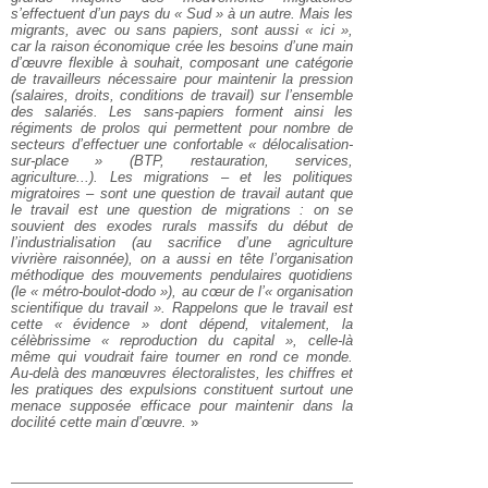
s’effectuent d’un pays du « Sud » à un autre. Mais les
migrants, avec ou sans papiers, sont aussi « ici »,
car la raison économique crée les besoins d’une main
d’œuvre flexible à souhait, composant une catégorie
de travailleurs nécessaire pour maintenir la pression
(salaires, droits, conditions de travail) sur l’ensemble
des salariés. Les sans-papiers forment ainsi les
régiments de prolos qui permettent pour nombre de
secteurs d’effectuer une confortable « délocalisation-
sur-place » (BTP, restauration, services,
agriculture...). Les migrations – et les politiques
migratoires – sont une question de travail autant que
le travail est une question de migrations : on se
souvient des exodes rurals massifs du début de
l’industrialisation (au sacrifice d’une agriculture
vivrière raisonnée), on a aussi en tête l’organisation
méthodique des mouvements pendulaires quotidiens
(le « métro-boulot-dodo »), au cœur de l’« organisation
scientifique du travail ». Rappelons que le travail est
cette « évidence » dont dépend, vitalement, la
célèbrissime « reproduction du capital », celle-là
même qui voudrait faire tourner en rond ce monde.
Au-delà des manœuvres électoralistes, les chiffres et
les pratiques des expulsions constituent surtout une
menace supposée efficace pour maintenir dans la
docilité cette main d’œuvre.
»