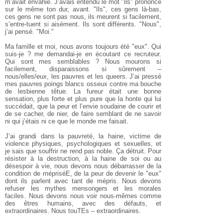
m’avait envahie. J’avais entendu le mot "ils" prononcé
sur le même ton dur, avant. "Ils", ces gens là-bas,
ces gens ne sont pas nous, ils meurent si facilement,
s’entre-tuent si aisément. Ils sont différents. "Nous",
j’ai pensé. "Moi."
Ma famille et moi, nous avons toujours été "eux". Qui
suis-je ? me demandai-je en écoutant ce recruteur.
Qui sont mes semblables ? Nous mourons si
facilement, disparaissons si sûrement –
nous/elles/eux, les pauvres et les queers. J’ai pressé
mes pauvres poings blancs osseux contre ma bouche
de lesbienne têtue. La fureur était une bonne
sensation, plus forte et plus pure que la honte qui lui
succédait, que la peur et l’envie soudaine de courir et
de se cacher, de nier, de faire semblant de ne savoir
ni qui j’étais ni ce que le monde me faisait.
J’ai grandi dans la pauvreté, la haine, victime de
violence physiques, psychologiques et sexuelles, et
je sais que souffrir ne rend pas noble. Ça détruit. Pour
résister à la destruction, à la haine de soi ou au
désespoir à vie, nous devons nous débarrasser de la
condition de mépriséE, de la peur de devenir le "eux"
dont ils parlent avec tant de mépris. Nous devons
refuser les mythes mensongers et les morales
faciles. Nous devons nous voir nous-mêmes comme
des êtres humains, avec des défauts, et
extraordinaires. Nous touTEs – extraordinaires.