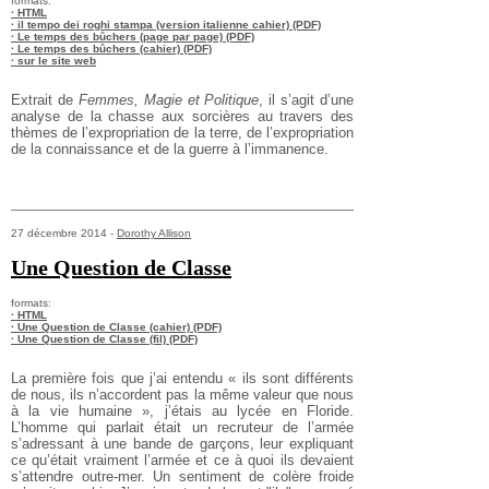
formats:
· HTML
· il tempo dei roghi stampa (version italienne cahier) (PDF)
· Le temps des bûchers (page par page) (PDF)
· Le temps des bûchers (cahier) (PDF)
· sur le site web
Extrait de
Femmes, Magie et Politique
, il s’agit d’une
analyse de la chasse aux sorcières au travers des
thèmes de l’expropriation de la terre, de l’expropriation
de la connaissance et de la guerre à l’immanence.
27 décembre 2014 -
Dorothy Allison
Une Question de Classe
formats:
· HTML
· Une Question de Classe (cahier) (PDF)
· Une Question de Classe (fil) (PDF)
La première fois que j’ai entendu « ils sont différents
de nous, ils n’accordent pas la même valeur que nous
à la vie humaine », j’étais au lycée en Floride.
L’homme qui parlait était un recruteur de l’armée
s’adressant à une bande de garçons, leur expliquant
ce qu’était vraiment l’armée et ce à quoi ils devaient
s’attendre outre-mer. Un sentiment de colère froide