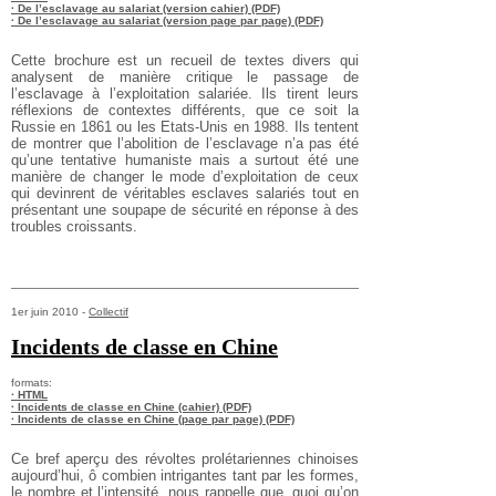
· De l’esclavage au salariat (version cahier) (PDF)
· De l’esclavage au salariat (version page par page) (PDF)
Cette brochure est un recueil de textes divers qui
analysent de manière critique le passage de
l’esclavage à l’exploitation salariée. Ils tirent leurs
réflexions de contextes différents, que ce soit la
Russie en 1861 ou les Etats-Unis en 1988. Ils tentent
de montrer que l’abolition de l’esclavage n’a pas été
qu’une tentative humaniste mais a surtout été une
manière de changer le mode d’exploitation de ceux
qui devinrent de véritables esclaves salariés tout en
présentant une soupape de sécurité en réponse à des
troubles croissants.
1er juin 2010 -
Collectif
Incidents de classe en Chine
formats:
· HTML
· Incidents de classe en Chine (cahier) (PDF)
· Incidents de classe en Chine (page par page) (PDF)
Ce bref aperçu des révoltes prolétariennes chinoises
aujourd’hui, ô combien intrigantes tant par les formes,
le nombre et l’intensité, nous rappelle que, quoi qu’on