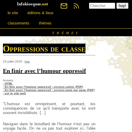
le site
éditions & lieux
classements
thèmes
THÈMES
Oppressions de classe
24 juillet 2026 -
Asa
En finir avec l’humour oppressif
formats:
· HTML
· En finir avec l’humour oppressif - version cahier (PDF)
· En finir avec l’humour oppressif - version page par page (PDF)
· sur le site web
"L’humour est omniprésent, et pourtant, les
conséquences de ce qu’il transporte avec lui sont
souvent invisibilisés. [...]
Naviguer dans le brouillard de l’humour n’est pas un
voyage facile.
On ne va pas tout explorer ici, l’idée