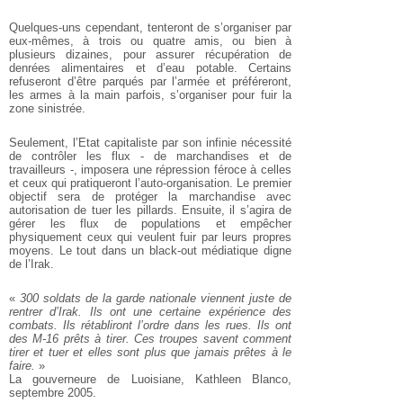
Quelques-uns cependant, tenteront de s’organiser par
eux-mêmes, à trois ou quatre amis, ou bien à
plusieurs dizaines, pour assurer récupération de
denrées alimentaires et d’eau potable. Certains
refuseront d’être parqués par l’armée et préféreront,
les armes à la main parfois, s’organiser pour fuir la
zone sinistrée.
Seulement, l’Etat capitaliste par son infinie nécessité
de contrôler les flux - de marchandises et de
travailleurs -, imposera une répression féroce à celles
et ceux qui pratiqueront l’auto-organisation. Le premier
objectif sera de protéger la marchandise avec
autorisation de tuer les pillards. Ensuite, il s’agira de
gérer les flux de populations et empêcher
physiquement ceux qui veulent fuir par leurs propres
moyens. Le tout dans un black-out médiatique digne
de l’Irak.
«
300 soldats de la garde nationale viennent juste de
rentrer d’Irak. Ils ont une certaine expérience des
combats. Ils rétabliront l’ordre dans les rues. Ils ont
des M-16 prêts à tirer. Ces troupes savent comment
tirer et tuer et elles sont plus que jamais prêtes à le
faire.
»
La gouverneure de Luoisiane, Kathleen Blanco,
septembre 2005.