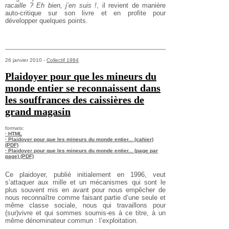
racaille ? Eh bien, j’en suis !
, il revient de manière
auto-critique sur son livre et en profite pour
développer quelques points.
26 janvier 2010 -
Collectif 1984
Plaidoyer pour que les mineurs du
monde entier se reconnaissent dans
les souffrances des caissières de
grand magasin
formats:
· HTML
· Plaidoyer pour que les mineurs du monde entier... (cahier)
(PDF)
· Plaidoyer pour que les mineurs du monde entier... (page par
page) (PDF)
Ce plaidoyer, publié initialement en 1996, veut
s’attaquer aux mille et un mécanismes qui sont le
plus souvent mis en avant pour nous empêcher de
nous reconnaître comme faisant partie d’une seule et
même classe sociale, nous qui travaillons pour
(sur)vivre et qui sommes soumis-es à ce titre, à un
même dénominateur commun : l’exploitation.