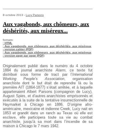
8 octobre 2013 -
Lucy Parsons
Aux vagabonds, aux chômeurs, aux
déshérités, aux miséreux...
formats:
· HTML
· Aux vagabonds, aux chômeurs, aux déshérités, aux miséreux
- version cahier (PDF)
· Aux vagabonds, aux chômeurs, aux déshérités, aux miséreux
- version page par page (PDF)
Originalement publié dans le numéro du 4 octobre
1884 du journal anarchiste
Alarm
, ce texte fut
distribué sous forme de tract par l’
International
Working People’s Association
, organisation
anarchiste dont le but était de reprendre là ou la
première AIT (1864-1877) s’était arrêtée, et à laquelle
appartenaient Albert Parsons (compagnon de Lucy),
August Spies, et d’autres anarchistes emprisonnés et
exécutés à la suite de la tentative insurrectionnelle de
Haymarket à Chicago en 1886. D’origine afro-
américaine, mexicaine et indienne Creek, Lucy nait en
1853 et grandit dans un ranch au Texas où elle est
esclave, elle participera toute sa vie au combat
anarchiste, jusqu’à sa mort dans l’incendie de sa
maison à Chicago le 7 mars 1942.