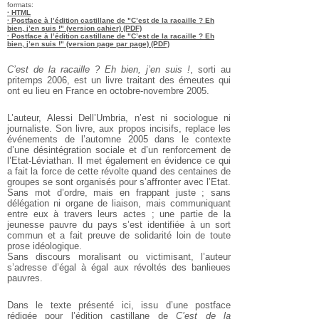
formats:
· HTML
· Postface à l’édition castillane de "C’est de la racaille ? Eh
bien, j’en suis !" (version cahier) (PDF)
· Postface à l’édition castillane de "C’est de la racaille ? Eh
bien, j’en suis !" (version page par page) (PDF)
C’est de la racaille ? Eh bien, j’en suis !
, sorti au
pritemps 2006, est un livre traitant des émeutes qui
ont eu lieu en France en octobre-novembre 2005.
L’auteur, Alessi Dell’Umbria, n’est ni sociologue ni
journaliste. Son livre, aux
propos incisifs, replace les
événements de l’automne 2005 dans le contexte
d’une désintégration sociale et d’un renforcement de
l’Etat-Léviathan. Il met
également en évidence ce qui
a fait la force de cette révolte quand des
centaines de
groupes se sont organisés pour s’affronter avec l’Etat.
Sans
mot d’ordre, mais en frappant juste ; sans
délégation ni organe de liaison,
mais communiquant
entre eux à travers leurs actes ; une partie de la
jeunesse pauvre du pays s’est identifiée à un sort
commun et a fait preuve
de solidarité loin de toute
prose idéologique.
Sans discours moralisant ou victimisant, l’auteur
s’adresse d’égal à égal aux
révoltés des banlieues
pauvres.
Dans le texte présenté ici, issu d’une postface
rédigée pour l’édition castillane de
C’est de la