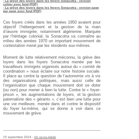
· La grève des loyers dans les foyers Sonacotra - version
cahier avec fond (PDF)
· La grève des loyers dans les foyers Sonacotra - version page
par page avec fond (PDF)
Ces foyers créés dans les années 1950 avaient pour
objectif l’hébergement et la gestion de la main
d’œuvre immigrée, notamment algérienne. Marquée
par l’héritage colonial, la Sonacotra va connaître au
milieu des années 1970 un important mouvement de
contestation mené par les résidents eux-mêmes.
Moment de lutte relativement méconnu, la grève des
loyers dans les foyers Sonacotra menée par les
travailleurs immigrés organisés autour du « comité de
coordination » nous éclaire sur notre histoire sociale.
Il place au centre la question de l’autonomie vis à vis
des organisations politiques, mais aussi celle de
l’organisation que chaque mouvement doit se doter
(ou non) pour mener à bien la lutte. Contre le « foyer-
prison », les augmentations de loyers, et la gestion
paternaliste des « gérants », c’est bien une lutte pour
une vie meilleure, menée dans et contre le dispositif
du foyer lui-même, qui se donne à voir dans ce
mouvement de grève.
15 septembre 2024 -
Un va-nu-pieds