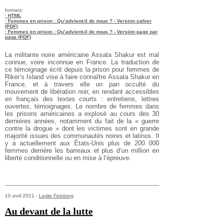
formats:
· HTML
· Femmes en prison : Qu’advient-il de nous ? - Version cahier
(PDF)
· Femmes en prison : Qu’advient-il de nous ? - Version page par
page (PDF)
La militante noire américaine Assata Shakur est mal
connue, voire inconnue en France. La traduction de
ce témoignage écrit depuis la prison pour femmes de
Riker’s Island vise à faire connaître Assata Shakur en
France, et à travers elle un pan occulté du
mouvement de libération noir, en rendant accessibles
en français des textes courts : entretiens, lettres
ouvertes, témoignages. Le nombre de femmes dans
les prisons américaines a explosé au cours des 30
dernières années, notamment du fait de la « guerre
contre la drogue » dont les victimes sont en grande
majorité issues des communautés noires et latinos. Il
y a actuellement aux États-Unis plus de 200 000
femmes derrière les barreaux et plus d’un million en
liberté conditionnelle ou en mise à l’épreuve.
10 avril 2021 -
Leslie Feinberg
Au devant de la lutte