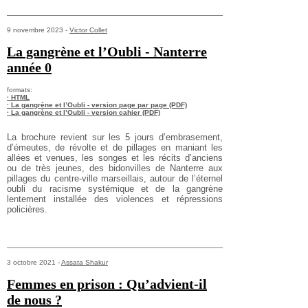
9 novembre 2023 -
Victor Collet
La gangrène et l’Oubli - Nanterre
année 0
formats:
· HTML
· La gangrène et l’Oubli - version page par page (PDF)
· La gangrène et l’Oubli - version cahier (PDF)
La brochure revient sur les 5 jours d’embrasement,
d’émeutes, de révolte et de pillages en maniant les
allées et venues, les songes et les récits d’anciens
ou de très jeunes, des bidonvilles de Nanterre aux
pillages du centre-ville marseillais, autour de l’éternel
oubli du racisme systémique et de la gangrène
lentement installée des violences et répressions
policières.
3 octobre 2021 -
Assata Shakur
Femmes en prison : Qu’advient-il
de nous ?