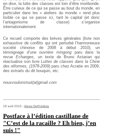
en dise, la lutte des classes est loin d’être moribonde.
Être curieux de ce qui se passe au bout du monde, en
particulier dans les « ateliers du monde » rend plus
lisible ce qui se passe ici, tant le capital (et donc
l’antagonisme de classe) s’organise
internationalement.
Ce recueil comporte des brèves générales (liste non
exhaustive de conflits qui ont perturbé l’harmonieuse
société chinoise de 2008 à début 2010), un
témoignage d’une ouvrière
mingong
paru dans la
revue
Echanges
, un texte de Bruno Astarian qui
réactualise son livre
Luttes de classes dans la Chine
des réformes, (1978-2009)
paru chez Acratie en 2009,
des extraits du dit bouquin, etc.
nousvoulonstout(at)gmail.com
19 avril 2010 -
Alessi Dell’Umbria
Postface à l’édition castillane de
"C’est de la racaille ? Eh bien, j’en
suis !"