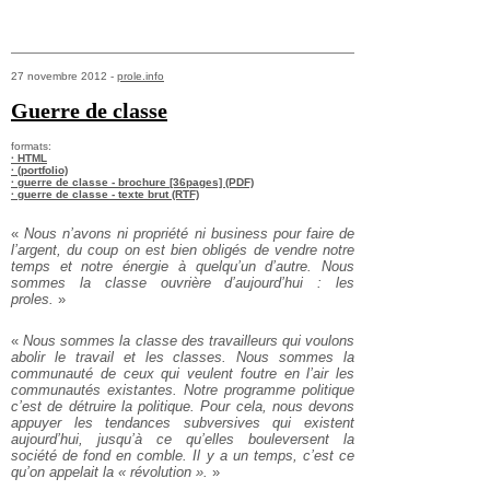
27 novembre 2012 -
prole.info
Guerre de classe
formats:
· HTML
· (portfolio)
· guerre de classe - brochure [36pages] (PDF)
· guerre de classe - texte brut (RTF)
«
Nous n’avons ni propriété ni business pour faire de
l’argent, du coup on est bien obligés de vendre notre
temps et notre énergie à quelqu’un d’autre. Nous
sommes la classe ouvrière d’aujourd’hui : les
proles.
»
«
Nous sommes la classe des travailleurs qui voulons
abolir le travail et les classes. Nous sommes la
communauté de ceux qui veulent foutre en l’air les
communautés existantes. Notre programme politique
c’est de détruire la politique. Pour cela, nous devons
appuyer les tendances subversives qui existent
aujourd’hui, jusqu’à ce qu’elles
bouleversent la
société de fond en comble. Il y a un temps, c’est ce
qu’on appelait la « révolution ».
»