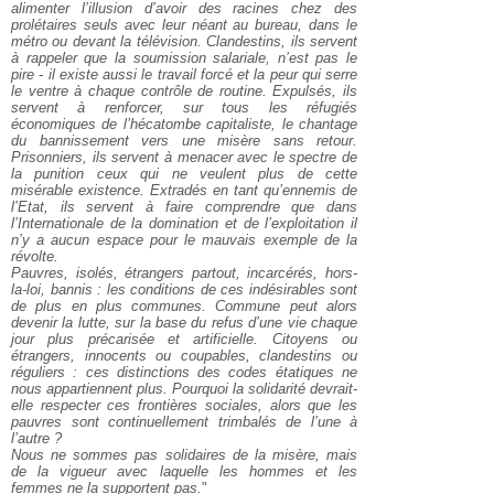
alimenter l’illusion d’avoir des racines chez des
prolétaires seuls avec leur néant au bureau, dans le
métro ou devant la télévision. Clandestins, ils servent
à rappeler que la soumission salariale, n’est pas le
pire - il existe aussi le travail forcé et la peur qui serre
le ventre à chaque contrôle de routine. Expulsés, ils
servent à renforcer, sur tous les réfugiés
économiques de l’hécatombe capitaliste, le chantage
du bannissement vers une misère sans retour.
Prisonniers, ils servent à menacer avec le spectre de
la punition ceux qui ne veulent plus de cette
misérable existence. Extradés en tant qu’ennemis de
l’Etat, ils servent à faire comprendre que dans
l’Internationale de la domination et de l’exploitation il
n’y a aucun espace pour le mauvais exemple de la
révolte.
Pauvres, isolés, étrangers partout, incarcérés, hors-
la-loi, bannis : les conditions de ces indésirables sont
de plus en plus communes. Commune peut alors
devenir la lutte, sur la base du refus d’une vie chaque
jour plus précarisée et artificielle. Citoyens ou
étrangers, innocents ou coupables, clandestins ou
réguliers : ces distinctions des codes étatiques ne
nous appartiennent plus. Pourquoi la solidarité devrait-
elle respecter ces frontières sociales, alors que les
pauvres sont continuellement trimbalés de l’une à
l’autre ?
Nous ne sommes pas solidaires de la misère, mais
de la vigueur avec laquelle les hommes et les
femmes ne la supportent pas.
"