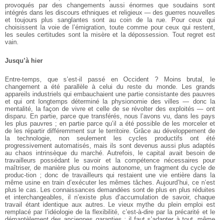
provoqués par des changements aussi énormes que soudains sont
intégrés dans les discours ethniques et religieux — des guerres nouvelles
et toujours plus sanglantes sont au coin de la rue. Pour ceux qui
choisissent la voie de l’émigration, toute comme pour ceux qui restent,
les seules certitudes sont la misère et la dépossession. Tout regret est
vain.
Jusqu’à hier
Entre-temps, que s’est-il passé en Occident ? Moins brutal, le
changement a été parallèle à celui du reste du monde. Les grands
appareils industriels qui embauchaient une partie consistante des pauvres
et qui ont longtemps déterminé la physionomie des villes — donc la
mentalité, la façon de vivre et celle de se révolter des exploités — ont
disparu. En partie, parce que transférés, nous l’avons vu, dans les pays
les plus pauvres ; en partie parce qu’il a été possible de les morceler et
de les répartir différemment sur le territoire. Grâce au développement de
la technologie, non seulement les cycles productifs ont été
progressivement automatisés, mais ils sont devenus aussi plus adaptés
au chaos intrinsèque du marché. Autrefois, le capital avait besoin de
travailleurs possédant le savoir et la compétence nécessaires pour
maîtriser, de manière plus ou moins autonome, un fragment du cycle de
produc-tion ; donc de travailleurs qui restaient une vie entière dans la
même usine en train d’exécuter les mêmes tâches. Aujourd’hui, ce n’est
plus le cas. Les connaissances demandées sont de plus en plus réduites
et interchangeables, il n’existe plus d’accumulation de savoir, chaque
travail étant identique aux autres. Le vieux mythe du plein emploi est
remplacé par l’idéologie de la flexibilité, c’est-à-dire par la précarité et le
démantèlement des anciennes garanties : il faut s’adapter à tout, même