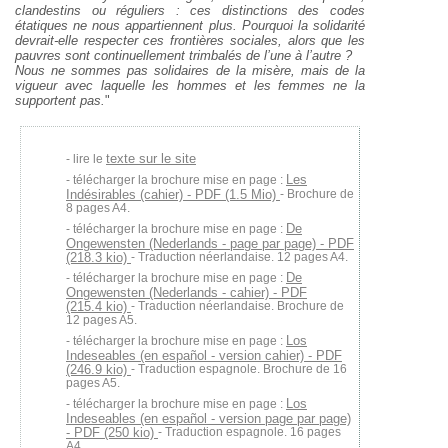
clandestins ou réguliers : ces distinctions des codes
étatiques ne nous appartiennent plus. Pourquoi la solidarité
devrait-elle respecter ces frontières sociales, alors que les
pauvres sont continuellement trimbalés de l’une à l’autre ?
Nous ne sommes pas solidaires de la misère, mais de la
vigueur avec laquelle les hommes et les femmes ne la
supportent pas.
"
texte sur le site
lire le
Les
télécharger la brochure mise en page :
Indésirables (cahier) - PDF (1.5 Mio)
- Brochure de
8 pages A4.
De
télécharger la brochure mise en page :
Ongewensten (Nederlands - page par page) - PDF
(218.3 kio)
- Traduction néerlandaise. 12 pages A4.
De
télécharger la brochure mise en page :
Ongewensten (Nederlands - cahier) - PDF
(215.4 kio)
- Traduction néerlandaise. Brochure de
12 pages A5.
Los
télécharger la brochure mise en page :
Indeseables (en español - version cahier) - PDF
(246.9 kio)
- Traduction espagnole. Brochure de 16
pages A5.
Los
télécharger la brochure mise en page :
Indeseables (en español - version page par page)
- PDF (250 kio)
- Traduction espagnole. 16 pages
A4.