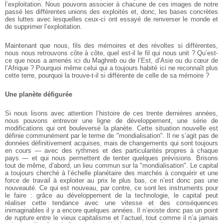
l’exploitation. Nous pouvons associer à chacune de ces images de notre
passé les différentes unions des exploités et, donc, les bases concrètes
des luttes avec lesquelles ceux-ci ont essayé de renverser le monde et
de supprimer l’exploitation.
Maintenant que nous, fils des mémoires et des révoltes si différentes,
nous nous retrouvons côte à côte, quel est-il le fil qui nous unit ? Qu’est-
ce que nous a amenés ici du Maghreb ou de l’Est, d’Asie ou du cœur de
l’Afrique ? Pourquoi même celui qui a toujours habité ici ne reconnaît plus
cette terre, pourquoi la trouve-t-il si différente de celle de sa mémoire ?
Une planète défigurée
Si nous lisons avec attention l’histoire de ces trente dernières années,
nous pouvons entrevoir une ligne de développement, une série de
modifications qui ont bouleversé la planète. Cette situation nouvelle est
définie communément par le terme de "mondialisation". Il ne s’agit pas de
données définitivement acquises, mais de changements qui sont toujours
en cours — avec des rythmes et des particularités propres à chaque
pays — et qui nous permettent de tenter quelques prévisions. Brisons
tout de même, d’abord, un lieu commun sur la "mondialisation". Le capital
a toujours cherché à l’échelle planétaire des marchés à conquérir et une
force de travail à exploiter au prix le plus bas, ce n’est donc pas une
nouveauté. Ce qui est nouveau, par contre, ce sont les instruments pour
le faire : grâce au développement de la technologie, le capital peut
réaliser cette tendance avec une vitesse et des conséquences
inimaginables il y a encore quelques années. Il n’existe donc pas un point
de rupture entre le vieux capitalisme et l’actuel, tout comme il n’a jamais