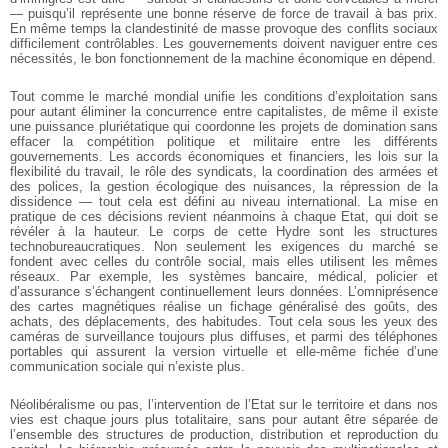
— puisqu’il représente une bonne réserve de force de travail à bas prix.
En même temps la clandestinité de masse provoque des conflits sociaux
difficilement contrôlables. Les gouvernements doivent naviguer entre ces
nécessités, le bon fonctionnement de la machine économique en dépend.
Tout comme le marché mondial unifie les conditions d’exploitation sans
pour autant éliminer la concurrence entre capitalistes, de même il existe
une puissance pluriétatique qui coordonne les projets de domination sans
effacer la compétition politique et militaire entre les différents
gouvernements. Les accords économiques et financiers, les lois sur la
flexibilité du travail, le rôle des syndicats, la coordination des armées et
des polices, la gestion écologique des nuisances, la répression de la
dissidence — tout cela est défini au niveau international. La mise en
pratique de ces décisions revient néanmoins à chaque Etat, qui doit se
révéler à la hauteur. Le corps de cette Hydre sont les structures
technobureaucratiques. Non seulement les exigences du marché se
fondent avec celles du contrôle social, mais elles utilisent les mêmes
réseaux. Par exemple, les systèmes bancaire, médical, policier et
d’assurance s’échangent continuellement leurs données. L’omniprésence
des cartes magnétiques réalise un fichage généralisé des goûts, des
achats, des déplacements, des habitudes. Tout cela sous les yeux des
caméras de surveillance toujours plus diffuses, et parmi des téléphones
portables qui assurent la version virtuelle et elle-même fichée d’une
communication sociale qui n’existe plus.
Néolibéralisme ou pas, l’intervention de l’Etat sur le territoire et dans nos
vies est chaque jours plus totalitaire, sans pour autant être séparée de
l’ensemble des structures de production, distribution et reproduction du