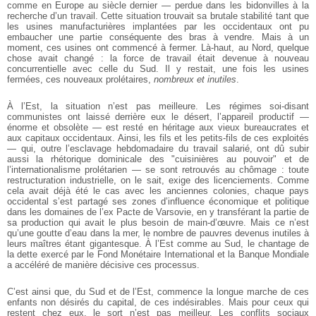
comme en Europe au siècle dernier — perdue dans les bidonvilles à la
recherche d’un travail. Cette situation trouvait sa brutale stabilité tant que
les usines manufacturières implantées par les occidentaux ont pu
embaucher une partie conséquente des bras à vendre. Mais à un
moment, ces usines ont commencé à fermer. Là-haut, au Nord, quelque
chose avait changé : la force de travail était devenue à nouveau
concurrentielle avec celle du Sud. Il y restait, une fois les usines
fermées, ces nouveaux prolétaires,
nombreux et inutiles
.
À l’Est, la situation n’est pas meilleure. Les régimes soi-disant
communistes ont laissé derrière eux le désert, l’appareil productif —
énorme et obsolète — est resté en héritage aux vieux bureaucrates et
aux capitaux occidentaux. Ainsi, les fils et les petits-fils de ces exploités
— qui, outre l’esclavage hebdomadaire du travail salarié, ont dû subir
aussi la rhétorique dominicale des "cuisinières au pouvoir" et de
l’internationalisme prolétarien — se sont retrouvés au chômage : toute
restructuration industrielle, on le sait, exige des licenciements. Comme
cela avait déjà été le cas avec les anciennes colonies, chaque pays
occidental s’est partagé ses zones d’influence économique et politique
dans les domaines de l’ex Pacte de Varsovie, en y transférant la partie de
sa production qui avait le plus besoin de main-d’œuvre. Mais ce n’est
qu’une goutte d’eau dans la mer, le nombre de pauvres devenus inutiles à
leurs maîtres étant gigantesque. À l’Est comme au Sud, le chantage de
la dette exercé par le Fond Monétaire International et la Banque Mondiale
a accéléré de manière décisive ces processus.
C’est ainsi que, du Sud et de l’Est, commence la longue marche de ces
enfants non désirés du capital, de ces indésirables. Mais pour ceux qui
restent chez eux, le sort n’est pas meilleur. Les conflits sociaux