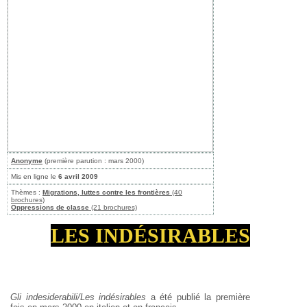
Anonyme
(première parution : mars 2000)
Mis en ligne le
6 avril 2009
Thèmes :
Migrations, luttes contre les frontières
(40
brochures)
Oppressions de classe
(21 brochures)
LES INDÉSIRABLES
Gli indesiderabili/Les indésirables
a été publié la première