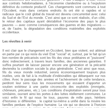
aux contrats hebdomadaires, à l’économie clandestine ou à l’expulsion
définitive du contexte productif. Ces changements sont communs à tout
l’Occident, mais dans certains endroits ils ont été si rapides et si
radicaux que le coût global du travail est devenu concurrentiel avec celui
du Sud et de l’Est du monde. C’est ainsi que ce sont réalisés, d’un côté,
le retour des capitaux ayant déstabilisé l’économie des pays le plus
pauvres — avec comme conséquences des guerres et des migrations —
et, de l’autre, la dégradation des conditions matérielles des exploités
occidentaux.
Les révoltes à venir
Il est clair que le changement en Occident, bien que violent, est atténué
en partie par ce qui reste du vieil Etat "social" et, surtout, par le fait qu’un
bon nombre de précarisés sont les fils des vieux prolétaires et "jouissent"
donc indirectement, à travers leurs familles, des anciennes garanties. Il
suffira pourtant de laisser passer encore une génération et la précarité
deviendra la condition sociale la plus généralisée. C’est ainsi que nous,
fils du vieux monde industriel, serons économiquement toujours plus
inutiles, unis de fait à la multitude d’indésirables qui débarquent sur nos
côtes. Avec le passage des années et l’achèvement de cette tendance,
perdront leur sens tous les mouvements qui essaient d’apporter un
soutien extérieur à une partie circonscrite des exploités (immigrés,
chômeurs, précaires, etc.). Les conditions d’exploitation seront pour tous
similaires, ouvrant ainsi les portes à des luttes réellement communes. Le
voici enfin le fil qui nous lie tous, pauvres de mille pays, héritiers
d’histoires si différentes : le capital lui-même a unifié dans la misère les
familles perdues de l’espèce humaine. La vie qui se dessine à l’horizon