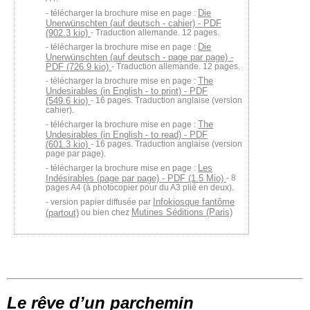
Die
télécharger la brochure mise en page :
Unerwünschten (auf deutsch - cahier) - PDF
(902.3 kio)
- Traduction allemande. 12 pages.
Die
télécharger la brochure mise en page :
Unerwünschten (auf deutsch - page par page) -
PDF (726.9 kio)
- Traduction allemande. 12 pages.
The
télécharger la brochure mise en page :
Undesirables (in English - to print) - PDF
(549.6 kio)
- 16 pages. Traduction anglaise (version
cahier).
The
télécharger la brochure mise en page :
Undesirables (in English - to read) - PDF
(601.3 kio)
- 16 pages. Traduction anglaise (version
page par page).
Les
télécharger la brochure mise en page :
Indésirables (page par page) - PDF (1.5 Mio)
- 8
pages A4 (à photocopier pour du A3 plié en deux).
Infokiosque fantôme
version papier diffusée par
Mutines Séditions (Paris)
(partout)
ou bien chez
Le rêve d’un parchemin