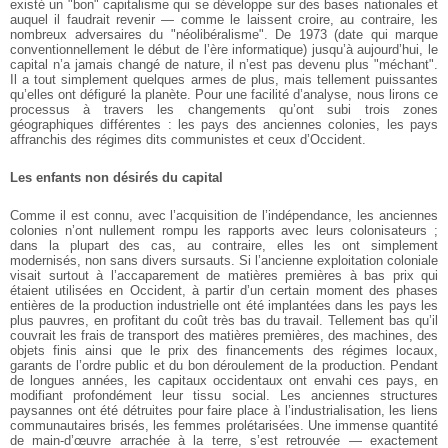
existé un "bon" capitalisme qui se développe sur des bases nationales et
auquel il faudrait revenir — comme le laissent croire, au contraire, les
nombreux adversaires du "néolibéralisme". De 1973 (date qui marque
conventionnellement le début de l’ère informatique) jusqu’à aujourd’hui, le
capital n’a jamais changé de nature, il n’est pas devenu plus "méchant".
Il a tout simplement quelques armes de plus, mais tellement puissantes
qu’elles ont défiguré la planète. Pour une facilité d’analyse, nous lirons ce
processus à travers les changements qu’ont subi trois zones
géographiques différentes : les pays des anciennes colonies, les pays
affranchis des régimes dits communistes et ceux d’Occident.
Les enfants non désirés du capital
Comme il est connu, avec l’acquisition de l’indépendance, les anciennes
colonies n’ont nullement rompu les rapports avec leurs colonisateurs ;
dans la plupart des cas, au contraire, elles les ont simplement
modernisés, non sans divers sursauts. Si l’ancienne exploitation coloniale
visait surtout à l’accaparement de matières premières à bas prix qui
étaient utilisées en Occident, à partir d’un certain moment des phases
entières de la production industrielle ont été implantées dans les pays les
plus pauvres, en profitant du coût très bas du travail. Tellement bas qu’il
couvrait les frais de transport des matières premières, des machines, des
objets finis ainsi que le prix des financements des régimes locaux,
garants de l’ordre public et du bon déroulement de la production. Pendant
de longues années, les capitaux occidentaux ont envahi ces pays, en
modifiant profondément leur tissu social. Les anciennes structures
paysannes ont été détruites pour faire place à l’industrialisation, les liens
communautaires brisés, les femmes prolétarisées. Une immense quantité
de main-d’œuvre arrachée à la terre, s’est retrouvée — exactement