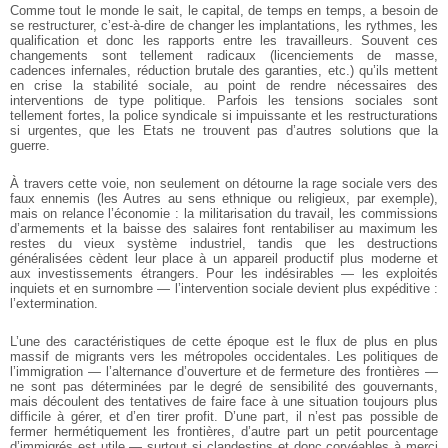
Comme tout le monde le sait, le capital, de temps en temps, a besoin de
se restructurer, c’est-à-dire de changer les implantations, les rythmes, les
qualification et donc les rapports entre les travailleurs. Souvent ces
changements sont tellement radicaux (licenciements de masse,
cadences infernales, réduction brutale des garanties, etc.) qu’ils mettent
en crise la stabilité sociale, au point de rendre nécessaires des
interventions de type politique. Parfois les tensions sociales sont
tellement fortes, la police syndicale si impuissante et les restructurations
si urgentes, que les Etats ne trouvent pas d’autres solutions que la
guerre.
À travers cette voie, non seulement on détourne la rage sociale vers des
faux ennemis (les Autres au sens ethnique ou religieux, par exemple),
mais on relance l’économie : la militarisation du travail, les commissions
d’armements et la baisse des salaires font rentabiliser au maximum les
restes du vieux système industriel, tandis que les destructions
généralisées cèdent leur place à un appareil productif plus moderne et
aux investissements étrangers. Pour les indésirables — les exploités
inquiets et en surnombre — l’intervention sociale devient plus expéditive :
l’extermination.
L’une des caractéristiques de cette époque est le flux de plus en plus
massif de migrants vers les métropoles occidentales. Les politiques de
l’immigration — l’alternance d’ouverture et de fermeture des frontières —
ne sont pas déterminées par le degré de sensibilité des gouvernants,
mais découlent des tentatives de faire face à une situation toujours plus
difficile à gérer, et d’en tirer profit. D’une part, il n’est pas possible de
fermer hermétiquement les frontières, d’autre part un petit pourcentage
d’immigrés est utile — surtout si clandestins et donc corvéables à merci