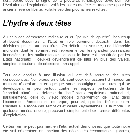
sera vécue sous le signe de la précarité. Aménagées avec soin par
l’évolution de l’exploitation, voilà les bases matérielles modernes pour les
anciens rêve de liberté, voilà le
lieu
des prochaines révoltes.
L’hydre à deux têtes
Au sein des démocrates radicaux et du "peuple de gauche", beaucoup
attribuent désormais à l’Etat un rôle purement décoratif dans les
décisions prises sur nos têtes. On définit, en somme, une hiérarchie
mondiale dont le sommet est représenté par les grandes puissances
financières et les multinationales, et dont la base est constituée par les
Etats nationaux ; ceux-ci deviendraient de plus en plus des valets,
simples exécutants de décisions sans appel.
Tout cela conduit à une illusion qui est déjà porteuse des pires
conséquences. Nombreux, en effet, sont ceux qui essaient d’imposer un
tournant réformiste et en quelque sorte nostalgique aux luttes qui se
développent un peu partout contre les aspects particuliers de la
"mondialisation" : la défense du "bon" vieux capitalisme national et,
parallèlement, celle du vieux modèle d’intervention de l’Etat dans
l’économie. Personne ne remarque, pourtant, que les théories ultra-
libérales à la mode ces temps-ci et celles keynésiennes, à la mode il y
quelques années encore, proposent simplement deux formes différentes
d’exploitation.
Certes, on ne peut pas nier, en l’état actuel des choses, que toute notre
vie soit déterminée en fonction des nécessités économiques globales,