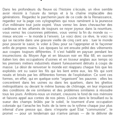
Dans les profondeurs du fleuve où l’histoire s’écoule, un rêve semble
avoir résisté à l’usure du temps et à la chaîne implacable des
générations. Regardez le parchemin jauni de ce code de la Renaissance,
regardez sur la page ces xylographies qui nous ramènent à la jeunesse
d’un millénaire tout juste expiré. Vous verrez les ânes chevaucher des
cardinaux et les affamés de toujours se noyer joyeux dans la nourriture,
vous verrez les couronnes piétinées, vous verrez la fin du monde ou —
mieux encore — le monde à l’envers. Le voici donc ce rêve, le voici nu
qui se raconte dans une gravure vieille de cinq cent ans : tuer le monde
pour pouvoir le saisir, le voler à Dieu pour se l’approprier et le façonner
enfin de propres mains. Les époques lui ont ensuite prêté des vêtements
aux coupes toujours différentes. Il s’est habillé en paysan pendant les
insurrections du Moyen Âge et en blouson noir en Mai 68, en ouvrier
italien lors des occupations d’usines et en tisseur anglais aux temps où
les premiers métiers industriels étaient furieusement détruits à coups de
masse. Le désir de renverser le monde est réapparu chaque fois que les
exploités ont su saisir les fils qui les lient entre eux, les fils qui sont
noués et brisés par les différentes formes de l’exploitation. Ce sont ces
formes, en effet, qui en quelque sorte "organisent" les pauvres : elles les
concentrent dans les usines ou dans les quartiers, dans les ghettos
métropolitains ou devant le même bureau de chômage, en leur imposant
des conditions de vie similaires et des problèmes similaires à résoudre
tous les jours. Arrêtons-nous un instant, creusons le fond de nos mémoire
et faisons appel aux contes de nos pères. L’usine dans le brouillard ou la
sueur des champs brûlés par le soleil, le tourment d’une occupation
coloniale qui t’arrache les fruits de la terre ou le rythme chaque jour plus
infernal d’une presse qui, dans n’importe quel Etat "communiste", te
promet — pour un lendemain qui n’arrive jamais — de te délivrer de