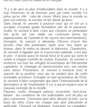
fois en mars 2000 en italien et en français.
"
Il y a de plus en plus d’indésirables dans le monde. Il y a
trop d’hommes et de femmes pour qui cette société n’a
prévu qu’un rôle : celui de crever. Morts pour le monde ou
pour eux-mêmes, la société ne les désire qu’ainsi.
Sans travail, ils servent à pousser ceux qui en ont un à
accepter n’importe quelle humiliation afin de le préserver.
Isolés, ils servent à faire croire aux citoyens se prétendant
tels qu’ils ont une réelle vie commune (entre les
paperasseries de l’autorité et les rayons des marchandises).
Immigrés, ils servent à alimenter l’illusion d’avoir des
racines chez des prolétaires seuls avec leur néant au
bureau, dans le métro ou devant la télévision. Clandestins,
ils servent à rappeler que la soumission salariale, n’est pas
le pire - il existe aussi le travail forcé et la peur qui serre le
ventre à chaque contrôle de routine. Expulsés, ils servent à
renforcer, sur tous les réfugiés économiques de l’hécatombe
capitaliste, le chantage du bannissement vers une misère
sans retour. Prisonniers, ils servent à menacer avec le
spectre de la punition ceux qui ne veulent plus de cette
misérable existence. Extradés en tant qu’ennemis de l’Etat,
ils servent à faire comprendre que dans l’Internationale de la
domination et de l’exploitation il n’y a aucun espace pour le
mauvais exemple de la révolte.
Pauvres, isolés, étrangers partout, incarcérés, hors-la-loi,
bannis : les conditions de ces indésirables sont de plus en
plus communes. Commune peut alors devenir la lutte, sur la
base du refus d’une vie chaque jour plus précarisée et
artificielle. Citoyens ou étrangers, innocents ou coupables,