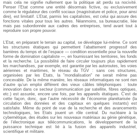
mais cela ne signifie nullement que la politique ait perdu sa nocivité.
Penser l’Etat comme une entité désormais fictive, ou exclusivement
comme le régulateur des conflit sociaux (magistrature et police, pour ainsi
dire), est limitatif. L’Etat, parmis les capitalistes, est celui qui assure des
fonctions vitales pour tous les autres. Néanmoins, sa bureaucratie, liée
mais pas subordonnée aux cadres des entreprises, tend avant tout à
reproduire son propre pouvoir.
L’Etat, en préparant le terrain au capital, se développe lui-même. Ce sont
les structures étatiques qui permettent l’abattement progressif des
barrières du temps et de l’espace — condition essentielle pour la nouvelle
forme de domination capitaliste —, en fournissant les territoires, les fonds
et la recherche. La possibilité de faire circuler toujours plus rapidement
les marchandises, par exemple, est garantie par les autoroutes, les voies
aériennes et maritimes, le réseau du TGV : sans ces structures,
organisées par les Etats, la "mondialisation" ne serait même pas
concevable. De la même manière, les réseaux informatiques ne sont rien
d’autre qu’un emploi différent des vieux câbles téléphoniques : toute
innovation dans ce secteur (communication par satellite, fibres optiques,
etc.) est assurée, encore une fois, par les appareils étatiques. C’est de
cette façon, donc, que l’autre nécessité de l’économie planétarisée (la
circulation des données et des capitaux en quelques instants) est
satisfaite. Même du point de vue de la recherche et des avancements
technologiques, les Etats jouent un rôle central. Du nucléaire à la
cybernétique, des études sur les nouveaux matériaux au génie génétique,
de l’électronique aux télécommunications, le développement de la
puissance technique est lié à la fusion des appareils industriel,
scientifique et militaire.