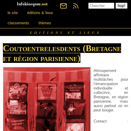
le site
éditions & lieux
classements
thèmes
EDITIONS ET LIEUX
Coutoentrelesdents (Bretagne
et région parisienne)
Attroupement
affinitaire
multitâches pour
l’émancipation
individuelle et
collective, en
Bretagne, en région
parisienne, mais
aussi partout où on
peut bouger.
Contact :