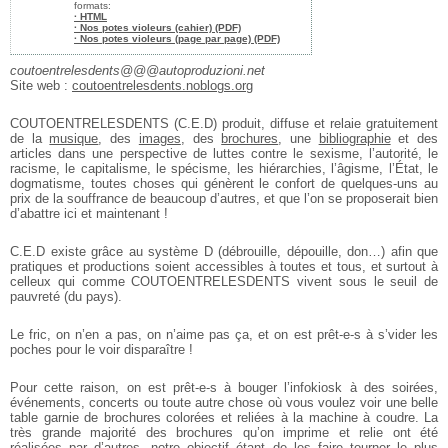
formats:
· HTML
· Nos potes violeurs (cahier) (PDF)
· Nos potes violeurs (page par page) (PDF)
coutoentrelesdents@@@autoproduzioni.net
Site web :
coutoentrelesdents.noblogs.org
COUTOENTRELESDENTS (C.E.D) produit, diffuse et relaie gratuitement
de la
musique
, des
images
, des
brochures
, une
bibliographie
et des
articles dans une perspective de luttes contre le sexisme, l’autorité, le
racisme, le capitalisme, le spécisme, les hiérarchies, l’âgisme, l’État, le
dogmatisme, toutes choses qui génèrent le confort de quelques-uns au
prix de la souffrance de beaucoup d’autres, et que l’on se proposerait bien
d’abattre ici et maintenant !
C.E.D existe grâce au système D (débrouille, dépouille, don…) afin que
pratiques et productions soient accessibles à toutes et tous, et surtout à
celleux qui comme
COUTOENTRELESDENTS vivent sous le seuil de
pauvreté (du pays).
Le fric, on n’en a pas, on n’aime pas ça, et on est prêt-e-s à s’vider les
poches pour le voir disparaître !
Pour cette raison, on est prêt-e-s à bouger l’infokiosk à des soirées,
événements, concerts ou toute autre chose où vous voulez voir une belle
table garnie de brochures colorées et reliées à la machine à coudre. La
très grande majorité des brochures qu’on imprime et relie ont été
réalisées par d’autres, notre objectif étant de les faire tourner le plus