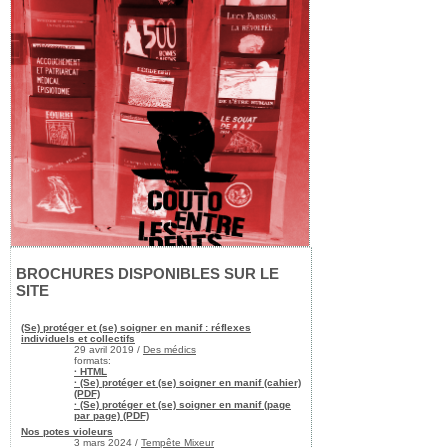
BROCHURES DISPONIBLES SUR LE
SITE
(Se) protéger et (se) soigner en manif : réflexes
individuels et collectifs
29 avril 2019 /
Des médics
formats:
· HTML
· (Se) protéger et (se) soigner en manif (cahier)
(PDF)
· (Se) protéger et (se) soigner en manif (page
par page) (PDF)
Nos potes violeurs
3 mars 2024 /
Tempête Mixeur