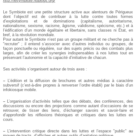
http://lesymbiote.noblogs.org/
Le Symbiote est une petite structure active aux alentours de Périgueux
dont l’objectif est de contribuer à la lutte contre toutes formes
d’exploitations et de dominations (capitalisme, autoritarisme,
nationalisme, sexisme, racisme, âgisme, validisme, spécisme, etc.) et à
l’édification d’un monde égalitaire et libertaire, sans classes ni État, en
bref, à la révolution mondiale.
Pour autant le Symbiote n’est pas un groupe militant et ne cherche pas à
"recruter" ; il entend s’associer avec d’autres individus ou groupes, de
façon ponctuelle ou régulière, sur des sujets précis ou des combats plus
larges, afin de créer les synergies indispensables à nos luttes tout en
préservant l’autonomie et la capacité d’initiative de chacun.
Ses activités s’organisent autour de trois axes :
–
L’édition et la diffusion de brochures et autres médias à caractère
subversif (c’est-à-dire propres à renverser l’ordre établi) par le biais d’un
infokiosque mobile.
–
L’organisation d’activités telles que des débats, des conférences, des
discussions ou encore des projections comme autant d’occasions de se
retrouver, de tisser des liens, d’échanger savoirs et savoir-faire et
d’approfondir les réflexions théoriques et critiques dans les luttes en
cours.
–
L’intervention critique directe dans les luttes et l’espace "public" au
moyen de tracts, d’affiches et autres outils d’agitation politique.