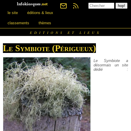
le site
éditions & lieux
classements
thèmes
EDITIONS ET LIEUX
Le Symbiote (Périgueux)
Le Symbiote a
désormais un site
dédié :