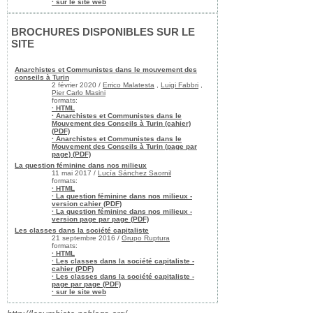
· sur le site web
BROCHURES DISPONIBLES SUR LE
SITE
Anarchistes et Communistes dans le mouvement des
conseils à Turin
2 février 2020 /
Errico Malatesta
,
Luigi Fabbri
,
Pier Carlo Masini
formats:
· HTML
· Anarchistes et Communistes dans le
Mouvement des Conseils à Turin (cahier)
(PDF)
· Anarchistes et Communistes dans le
Mouvement des Conseils à Turin (page par
page) (PDF)
La question féminine dans nos milieux
11 mai 2017 /
Lucía Sánchez Saornil
formats:
· HTML
· La question féminine dans nos milieux -
version cahier (PDF)
· La question féminine dans nos milieux -
version page par page (PDF)
Les classes dans la société capitaliste
21 septembre 2016 /
Grupo Ruptura
formats:
· HTML
· Les classes dans la société capitaliste -
cahier (PDF)
· Les classes dans la société capitaliste -
page par page (PDF)
· sur le site web