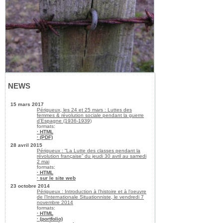
NEWS
15 mars 2017
Périgueux, les 24 et 25 mars : Luttes des
femmes & révolution sociale pendant la guerre
d’Espagne (1936-1939)
formats:
· HTML
· (PDF)
28 avril 2015
Périgueux : “La Lutte des classes pendant la
révolution française” du jeudi 30 avril au samedi
2 mai
formats:
· HTML
· sur le site web
23 octobre 2014
Périgueux : Introduction à l’histoire et à l’oeuvre
de l’Internationale Situationniste, le vendredi 7
novembre 2014
formats:
· HTML
· (portfolio)