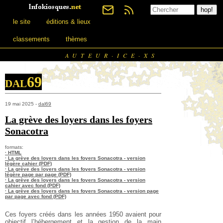
le site
éditions & lieux
classements
thèmes
AUTEUR·ICE·XS
dal69
19 mai 2025 -
dal69
La grève des loyers dans les foyers
Sonacotra
formats:
· HTML
· La grève des loyers dans les foyers Sonacotra - version
légère cahier (PDF)
· La grève des loyers dans les foyers Sonacotra - version
légère page par page (PDF)
· La grève des loyers dans les foyers Sonacotra - version
cahier avec fond (PDF)
· La grève des loyers dans les foyers Sonacotra - version page
par page avec fond (PDF)
Ces foyers créés dans les années 1950 avaient pour
objectif l’hébergement et la gestion de la main