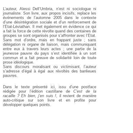
L’auteur, Alessi Dell’Umbria, n’est ni sociologue ni
journaliste. Son livre, aux
propos incisifs, replace les
événements de l’automne 2005 dans le contexte
d’une désintégration sociale et d’un renforcement de
l’Etat-Léviathan. Il met
également en évidence ce qui
a fait la force de cette révolte quand des
centaines de
groupes se sont organisés pour s’affronter avec l’Etat.
Sans
mot d’ordre, mais en frappant juste ; sans
délégation ni organe de liaison,
mais communiquant
entre eux à travers leurs actes ; une partie de la
jeunesse pauvre du pays s’est identifiée à un sort
commun et a fait preuve
de solidarité loin de toute
prose idéologique.
Sans discours moralisant ou victimisant, l’auteur
s’adresse d’égal à égal aux
révoltés des banlieues
pauvres.
Dans le texte présenté ici, issu d’une postface
rédigée pour l’édition castillane de
C’est de la
racaille ? Eh bien, j’en suis !
, il revient de manière
auto-critique sur son livre et en profite pour
développer quelques points.