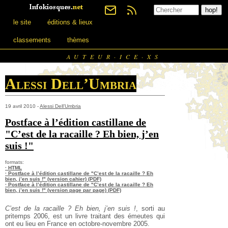
le site
éditions & lieux
classements
thèmes
AUTEUR·ICE·XS
Alessi Dell’Umbria
19 avril 2010 -
Alessi Dell’Umbria
Postface à l’édition castillane de
"C’est de la racaille ? Eh bien, j’en
suis !"
formats:
· HTML
· Postface à l’édition castillane de "C’est de la racaille ? Eh
bien, j’en suis !" (version cahier) (PDF)
· Postface à l’édition castillane de "C’est de la racaille ? Eh
bien, j’en suis !" (version page par page) (PDF)
C’est de la racaille ? Eh bien, j’en suis !
, sorti au
pritemps 2006, est un livre traitant des émeutes qui
ont eu lieu en France en octobre-novembre 2005.