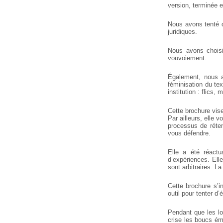
version, terminée 
Nous avons tenté d
juridiques.
Nous avons choisi
vouvoiement.
Également, nous av
féminisation du tex
institution : flics, 
Cette brochure vise
Par ailleurs, elle 
processus de rétent
vous défendre.
Elle a été réactu
d’expériences. Elle
sont arbitraires. La
Cette brochure s’i
outil pour tenter d
Pendant que les lo
crise les boucs ém