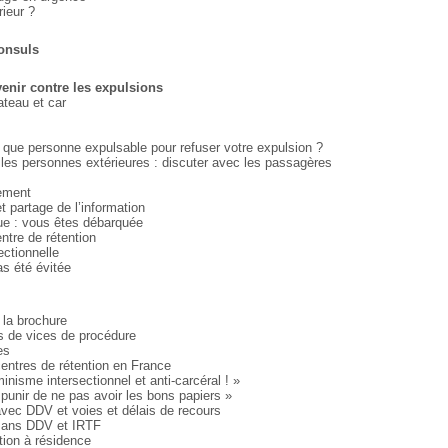
rieur ?
consuls
venir contre les expulsions
ateau et car
t que personne expulsable pour refuser votre expulsion ?
 les personnes extérieures : discuter avec les passagères
ement
et partage de l’information
ue : vous êtes débarquée
ntre de rétention
ctionnelle
as été évitée
r la brochure
 de vices de procédure
es
ntres de rétention en France
inisme intersectionnel et anti-carcéral ! »
 punir de ne pas avoir les bons papiers »
ec DDV et voies et délais de recours
ans DDV et IRTF
ion à résidence