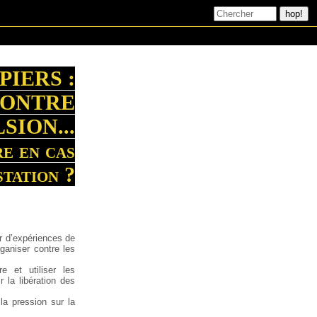
PIERS :
CONTRE
SION...
re en cas
station ?
tir d’expériences de
ganiser contre les
re et utiliser les
r la libération des
la pression sur la