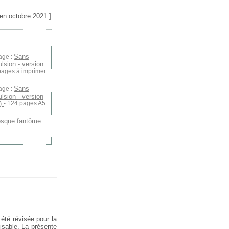
 en octobre 2021.]
Sans
age :
ulsion - version
pages à imprimer
Sans
age :
ulsion - version
o)
- 124 pages A5
osque fantôme
 été révisée pour la
lisable. La présente