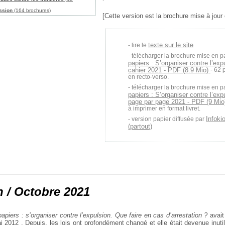
ession
(164 brochures)
[Cette version est la brochure mise à jour
texte sur le site
lire le
télécharger la brochure mise en p
papiers : S’organiser contre l’exp
cahier 2021 - PDF (8.9 Mio)
- 62 
en recto-verso.
télécharger la brochure mise en p
papiers : S’organiser contre l’exp
page par page 2021 - PDF (9 Mi
à imprimer en format livret.
Infoki
version papier diffusée par
(partout)
n / Octobre 2021
apiers : s’organiser contre l’expulsion. Que faire en cas d’arrestation ?
avait
i 2012 . Depuis, les lois ont profondément changé et elle était devenue inuti