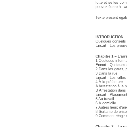
lutte et se les co
pouvez écrire à :
a
Texte présent éga
INTRODUCTION
Quelques conseils
Encart : Les preuv
Chapitre 1 – L’arr
1 Quelques informa
Encart : Quelques 
2 Dans les gares, p
3 Dans la rue
Encart : Les rafles
4 À la préfecture
A Arrestation à la 
B Arrestation dans 
Encart : Placement 
5 Au travail
6 À domicile
7 Autres lieux d’arr
8 Sortante de priso
9 Comment réagir e
Chapitre 2 – La re