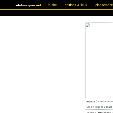
le site
éditions & lieux
classement
anticra
(première paru
Mis en ligne le
9 mars
Thèmes :
Migrations, 