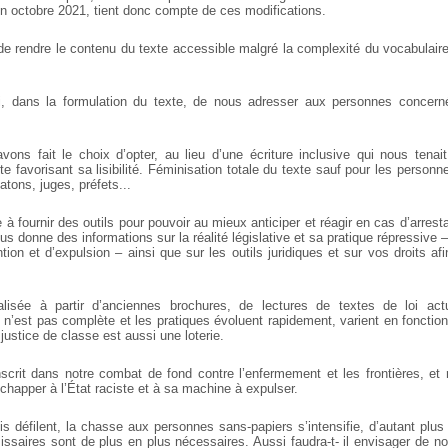
en octobre 2021, tient donc compte de ces modifications.
e rendre le contenu du texte accessible malgré la complexité du vocabulai
, dans la formulation du texte, de nous adresser aux personnes concerné
ons fait le choix d’opter, au lieu d’une écriture inclusive qui nous tena
te favorisant sa lisibilité. Féminisation totale du texte sauf pour les person
matons, juges, préfets...
 à fournir des outils pour pouvoir au mieux anticiper et réagir en cas d’arresta
vous donne des informations sur la réalité législative et sa pratique répressive
ion et d’expulsion – ainsi que sur les outils juridiques et sur vos droits a
alisée à partir d’anciennes brochures, de lectures de textes de loi act
 n’est pas complète et les pratiques évoluent rapidement, varient en fonctio
 justice de classe est aussi une loterie.
nscrit dans notre combat de fond contre l’enfermement et les frontières, et 
’échapper à l’État raciste et à sa machine à expulser.
is défilent, la chasse aux personnes sans-papiers s’intensifie, d’autant plu
issaires sont de plus en plus nécessaires. Aussi faudra-t- il envisager de