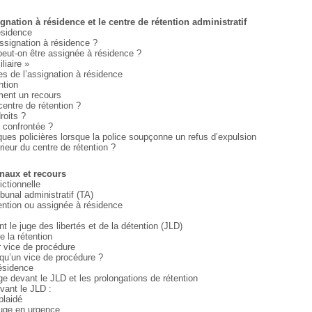
ignation à résidence et le centre de rétention administratif
ésidence
ssignation à résidence ?
eut-on être assignée à résidence ?
liaire »
 de l’assignation à résidence
ntion
ment un recours
entre de rétention ?
roits ?
 confrontée ?
ues policières lorsque la police soupçonne un refus d’expulsion
rieur du centre de rétention ?
unaux et recours
ictionnelle
bunal administratif (TA)
ention ou assignée à résidence
 le juge des libertés et de la détention (JLD)
e la rétention
r vice de procédure
 qu’un vice de procédure ?
résidence
 devant le JLD et les prolongations de rétention
ant le JLD :
plaidé
juge en urgence