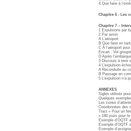
4 Que faire à l’exté
Chapitre 6 - Les 
Chapitre 7 – Inter
1 Expulsions par b
2 Par avion
A L’aéroport
B Que faire en tan
C À l’aéroport pour
Encart : Vol groupé
D Après l’embarqu
3 Discours à tenir 
4 L’expulsion écho
A Reconduite au ce
B Passage en corre
5 L’expulsion n’a p
ANNEXES
Sigles utilisés pou
Quelques exemples
Les zones d’attent
Coordonnées des ce
Tract « Pour un fém
« 180 jours pour te
Exemple d’OQTF av
Exemple d’OQTF s
Exemple d’assignat