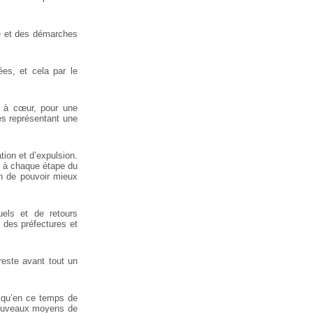
re et des démarches
es, et cela par le
it à cœur, pour une
nes représentant une
tion et d’expulsion.
 – à chaque étape du
fin de pouvoir mieux
uels et de retours
n des préfectures et
reste avant tout un
s qu’en ce temps de
 nouveaux moyens de