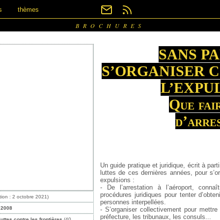
s
thèmes
BROCHURES
SANS PA
S’ORGANISER 
L’EXPUL
Que fai
d’arre
Un guide pratique et juridique, écrit à par
luttes de ces dernières années, pour s’or
expulsions :
- De l’arrestation à l’aéroport, connaît
procédures juridiques pour tenter d’obteni
tion : 2 octobre 2021)
personnes interpellées.
 2008
- S’organiser collectivement pour mettre 
préfecture, les tribunaux, les consuls...
luttes contre les frontières
(40