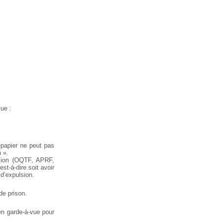
vue :
s-papier ne peut pas
n ».
lsion (OQTF, APRF,
est-à-dire soit avoir
 d’expulsion.
de prison.
 en garde-à-vue pour