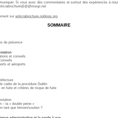
mmuniquer. Si vous avez des commentaires et surtout des expériences à nou
nticrabrochure@@@riseup.net
lement sur
anticrabrochure.noblogs.org
.
SOMMAIRE
es de présence
estation
tions et conseils
conseils
orts et aéroports
préfecture
le cadre de la procédure Dublin
en fuite et critères de risque de fuite
estation
n – la « double peine »
n tant que témoin/soutien ?
tenue administrative et la garde à vue