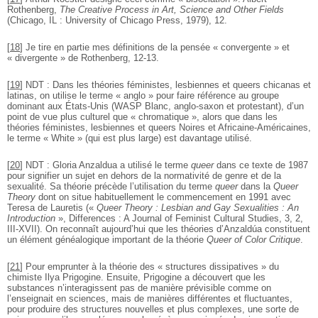
Rothenberg,
The Creative Process in Art, Science and Other Fields
(Chicago, IL : University of Chicago Press, 1979), 12.
[
18
]
Je tire en partie mes définitions de la pensée « convergente » et
« divergente » de Rothenberg, 12-13.
[
19
]
NDT : Dans les théories féministes, lesbiennes et queers chicanas et
latinas, on utilise le terme « anglo » pour faire référence au groupe
dominant aux États-Unis (WASP Blanc, anglo-saxon et protestant), d’un
point de vue plus culturel que « chromatique », alors que dans les
théories féministes, lesbiennes et queers Noires et Africaine-Américaines,
le terme « White » (qui est plus large) est davantage utilisé.
[
20
]
NDT : Gloria Anzaldua a utilisé le terme
queer
dans ce texte de 1987
pour signifier un sujet en dehors de la normativité de genre et de la
sexualité. Sa théorie précède l’utilisation du terme
queer
dans la
Queer
Theory
dont on situe habituellement le commencement en 1991 avec
Teresa de Lauretis («
Queer Theory : Lesbian and Gay Sexualities : An
Introduction
», Differences : A Journal of Feminist Cultural Studies, 3, 2,
III-XVII). On reconnaît aujourd’hui que les théories d’Anzaldúa constituent
un élément généalogique important de la théorie
Queer of Color Critique
.
[
21
]
Pour emprunter à la théorie des « structures dissipatives » du
chimiste Ilya Prigogine. Ensuite, Prigogine a découvert que les
substances n’interagissent pas de manière prévisible comme on
l’enseignait en sciences, mais de manières différentes et fluctuantes,
pour produire des structures nouvelles et plus complexes, une sorte de