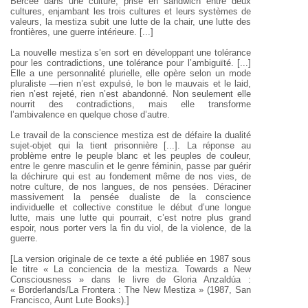
Bercée dans une culture, prise en sandwich entre deux
cultures, enjambant les trois cultures et leurs systèmes de
valeurs, la mestiza subit une lutte de la chair, une lutte des
frontières, une guerre intérieure. [...]
La nouvelle mestiza s’en sort en développant une tolérance
pour les contradictions, une tolérance pour l’ambiguïté. [...]
Elle a une personnalité plurielle, elle opère selon un mode
pluraliste —rien n’est expulsé, le bon le mauvais et le laid,
rien n’est rejeté, rien n’est abandonné. Non seulement elle
nourrit des contradictions, mais elle transforme
l’ambivalence en quelque chose d’autre.
Le travail de la conscience mestiza est de défaire la dualité
sujet-objet qui la tient prisonnière [...]. La réponse au
problème entre le peuple blanc et les peuples de couleur,
entre le genre masculin et le genre féminin, passe par guérir
la déchirure qui est au fondement même de nos vies, de
notre culture, de nos langues, de nos pensées. Déraciner
massivement la pensée dualiste de la conscience
individuelle et collective constitue le début d’une longue
lutte, mais une lutte qui pourrait, c’est notre plus grand
espoir, nous porter vers la fin du viol, de la violence, de la
guerre.
[La version originale de ce texte a été publiée en 1987 sous
le titre « La conciencia de la mestiza. Towards a New
Consciousness » dans le livre de Gloria Anzaldúa :
« Borderlands/La Frontera : The New Mestiza » (1987, San
Francisco, Aunt Lute Books).]