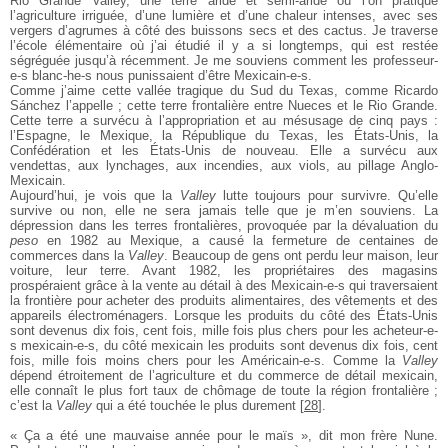
Rio Grande Valley, une terre aride et semi-aride où l’on pratique
l’agriculture irriguée, d’une lumière et d’une chaleur intenses, avec ses
vergers d’agrumes à côté des buissons secs et des cactus. Je traverse
l’école élémentaire où j’ai étudié il y a si longtemps, qui est restée
ségréguée jusqu’à récemment. Je me souviens comment les professeur-
e-s blanc-he-s nous punissaient d’être Mexicain-e-s.
Comme j’aime cette vallée tragique du Sud du Texas, comme Ricardo
Sánchez l’appelle ; cette terre frontalière entre Nueces et le Rio Grande.
Cette terre a survécu à l’appropriation et au mésusage de cinq pays :
l’Espagne, le Mexique, la République du Texas, les États-Unis, la
Confédération et les États-Unis de nouveau. Elle a survécu aux
vendettas, aux lynchages, aux incendies, aux viols, au pillage Anglo-
Mexicain.
Aujourd’hui, je vois que la
Valley
lutte toujours pour survivre. Qu’elle
survive ou non, elle ne sera jamais telle que je m’en souviens. La
dépression dans les terres frontalières, provoquée par la dévaluation du
peso
en 1982 au Mexique, a causé la fermeture de centaines de
commerces dans la
Valley
. Beaucoup de gens ont perdu leur maison, leur
voiture, leur terre. Avant 1982, les propriétaires des magasins
prospéraient grâce à la vente au détail à des Mexicain-e-s qui traversaient
la frontière pour acheter des produits alimentaires, des vêtements et des
appareils électroménagers. Lorsque les produits du côté des États-Unis
sont devenus dix fois, cent fois, mille fois plus chers pour les acheteur-e-
s mexicain-e-s, du côté mexicain les produits sont devenus dix fois, cent
fois, mille fois moins chers pour les Américain-e-s. Comme la
Valley
dépend étroitement de l’agriculture et du commerce de détail mexicain,
elle connaît le plus fort taux de chômage de toute la région frontalière ;
c’est la
Valley
qui a été touchée le plus durement
[
28
]
.
« Ça a été une mauvaise année pour le maïs », dit mon frère Nune.