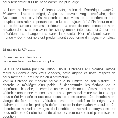
nous rencontrer sur une base commune plus large.
La lutte est intérieure : Chicano,
Indio
, Indien de l’Amérique,
mojado
,
Mexicano
, Latino immigré, Anglo au pouvoir, Anglo prolétaire, Noir,
Asiatique —nos psychés ressemblent aux villes de la frontière et sont
peuplées des mêmes personnes. La lutte a toujours été à l’intérieur et elle
est jouée sur des terrains extérieurs. La prise de conscience de notre
situation doit avoir lieu avant les changements intérieurs, qui à leur tour
précèdent les changements dans la société. Rien n’advient dans le
monde « réel », qui ne s’est produit avant sous forme d’images mentales.
El día de la Chicana
On ne me fera plus honte
Je ne me ferai pas honte non plus
Je suis possédée par une vision : nous, Chicanas et Chicanos, avons
repris ou dévoilé nos vrais visages, notre dignité et notre respect de
nous-mêmes. C’est une vision d’affirmation.
Voir la Chicana de manière nouvelle à la lumière de son histoire. Je
cherche à m’alléger d’un poids, à déconstruire les fictions de la
suprématie blanche, je cherche une vision de nous-mêmes sous notre
véritable apparence et non pas sous la personnalité raciale fausse qui
nous a été imposée et que nous nous sommes donnée. Je cherche notre
visage de femme, nos véritables traits, le positif et le négatif vus
clairement, sans les préjugés déformants de la domination masculine. Je
cherche de nouvelles images de l’identité, de nouvelles croyances sur
nous-mêmes, où notre humanité et notre valeur ne seraient plus mises en
question.