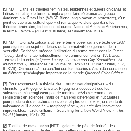
[
5
]
NDT : Dans les théories féministes, lesbiennes et queers chicanas et
latinas, on utilise le terme « anglo » pour faire référence au groupe
dominant aux États-Unis (WASP Blanc, anglo-saxon et protestant), d’un
point de vue plus culturel que « chromatique », alors que dans les
théories féministes, lesbiennes et queers Noires et Africaine-Américaines,
le terme « White » (qui est plus large) est davantage utilisé.
[
6
]
NDT : Gloria Anzaldua a utilisé le terme
queer
dans ce texte de 1987
pour signifier un sujet en dehors de la normativité de genre et de la
sexualité. Sa théorie précède l’utilisation du terme
queer
dans la
Queer
Theory
dont on situe habituellement le commencement en 1991 avec
Teresa de Lauretis («
Queer Theory : Lesbian and Gay Sexualities : An
Introduction
», Differences : A Journal of Feminist Cultural Studies, 3, 2,
III-XVII). On reconnaît aujourd’hui que les théories d’Anzaldúa constituent
un élément généalogique important de la théorie
Queer of Color Critique
.
[
7
]
Pour emprunter à la théorie des « structures dissipatives » du
chimiste Ilya Prigogine. Ensuite, Prigogine a découvert que les
substances n’interagissent pas de manière prévisible comme on
l’enseignait en sciences, mais de manières différentes et fluctuantes,
pour produire des structures nouvelles et plus complexes, une sorte de
naissance qu’il a appelée « morphogénèse », qui crée des innovations
imprévisibles. Harold Gilliam, « Searching for a New World View »,
This
World
(Janvier, 1981), 23.
[
8
]
Tortillas de masa harina [NDT : galettes de pâte de farine] : les
tortillas de maïs sont de deux types, celles qui sont lisses, uniformes,