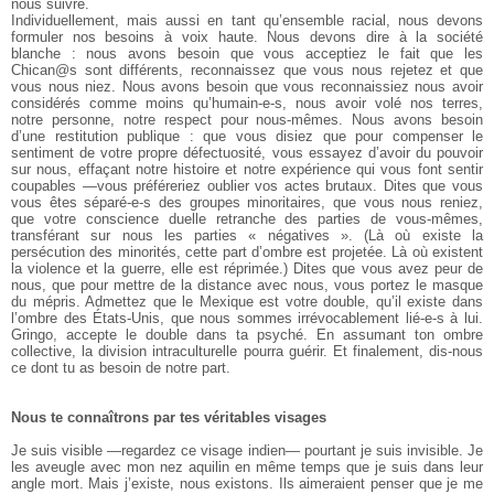
nous suivre.
Individuellement, mais aussi en tant qu’ensemble racial, nous devons
formuler nos besoins à voix haute. Nous devons dire à la société
blanche : nous avons besoin que vous acceptiez le fait que les
Chican@s sont différents, reconnaissez que vous nous rejetez et que
vous nous niez. Nous avons besoin que vous reconnaissiez nous avoir
considérés comme moins qu’humain-e-s, nous avoir volé nos terres,
notre personne, notre respect pour nous-mêmes. Nous avons besoin
d’une restitution publique : que vous disiez que pour compenser le
sentiment de votre propre défectuosité, vous essayez d’avoir du pouvoir
sur nous, effaçant notre histoire et notre expérience qui vous font sentir
coupables —vous préféreriez oublier vos actes brutaux. Dites que vous
vous êtes séparé-e-s des groupes minoritaires, que vous nous reniez,
que votre conscience duelle retranche des parties de vous-mêmes,
transférant sur nous les parties « négatives ». (Là où existe la
persécution des minorités, cette part d’ombre est projetée. Là où existent
la violence et la guerre, elle est réprimée.) Dites que vous avez peur de
nous, que pour mettre de la distance avec nous, vous portez le masque
du mépris. Admettez que le Mexique est votre double, qu’il existe dans
l’ombre des États-Unis, que nous sommes irrévocablement lié-e-s à lui.
Gringo, accepte le double dans ta psyché. En assumant ton ombre
collective, la division intraculturelle pourra guérir. Et finalement, dis-nous
ce dont tu as besoin de notre part.
Nous te connaîtrons par tes véritables visages
Je suis visible —regardez ce visage indien— pourtant je suis invisible. Je
les aveugle avec mon nez aquilin en même temps que je suis dans leur
angle mort. Mais j’existe, nous existons. Ils aimeraient penser que je me