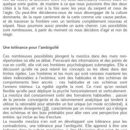
quelque sorte guérie, de manière à ce que nous puissions être des deux
côtés à la fois, et voir à la fois avec les yeux du serpent et ceux de
l’aigle. Ou peut-être déciderons-nous de nous désengager de la culture
dominante, de la rayer carrément de la carte comme une cause perdue,
et de traverser la frontière vers un territoire complètement nouveau et
séparé. Nous pourrions aussi prendre un autre chemin. Les possibilités
sont nombreuses, à partir du moment où nous décidons d’agir et non de
réagir.
Une tolérance pour l’ambiguïté
Ces nombreuses possibilités plongent la
mestiza
dans des mers non-
répertoriées où elle se débat. Percevant des informations et des points de
vue en conflit, elle voit ses frontières psychologiques submergées. Elle a
découvert qu’elle ne peut retenir les concepts ou les idées dans des
limites rigides. Les frontières et les murs qui sont censées maintenir les
idées indésirables à l’extérieur, sont des habitudes et des schémas de
comportements bien ancrés ; ces habitudes et ces schémas sont
l’ennemi intérieur. La rigidité signifie la mort. Ce n’est qu’en restant
flexible qu’elle peut déployer la psyché horizontalement et verticalement.
La
mestiza
doit constamment sortir des formations habituelles ; passer
de la pensée convergente et du raisonnement analytique qui tendent à
utiliser la rationalité pour atteindre un but unique (un mode occidental), à
une pensée divergente
[
18
]
, caractérisée par un mouvement qui s’éloigne
des schémas et des buts préétablis pour aller vers une perspective plus
entière, qui inclue au lieu d’exclure.
La nouvelle
mestiza
s’en sort en développant une tolérance pour les
contradictions, une tolérance pour l’ambiguïté. Elle apprend à être une