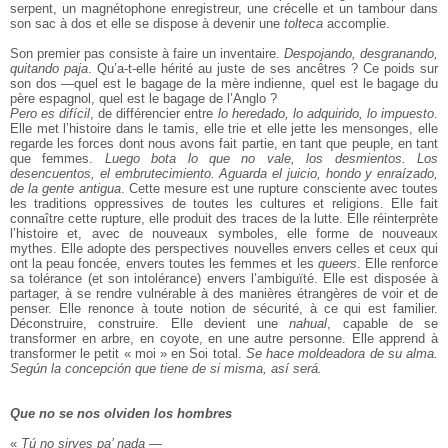
serpent, un magnétophone enregistreur, une crécelle et un tambour dans
son sac à dos et elle se dispose à devenir une
tolteca
accomplie.
Son premier pas consiste à faire un inventaire.
Despojando, desgranando,
quitando paja
. Qu’a-t-elle hérité au juste de ses ancêtres ? Ce poids sur
son dos —quel est le bagage de la mère indienne, quel est le bagage du
père espagnol, quel est le bagage de l’Anglo ?
Pero es difícil
, de différencier entre
lo heredado, lo adquirido, lo impuesto
.
Elle met l’histoire dans le tamis, elle trie et elle jette les mensonges, elle
regarde les forces dont nous avons fait partie, en tant que peuple, en tant
que femmes.
Luego bota lo que no vale, los desmientos. Los
desencuentos, el embrutecimiento. Aguarda el juicio, hondo y enraízado,
de la gente antigua
. Cette mesure est une rupture consciente avec toutes
les traditions oppressives de toutes les cultures et religions. Elle fait
connaître cette rupture, elle produit des traces de la lutte. Elle réinterprète
l’histoire et, avec de nouveaux symboles, elle forme de nouveaux
mythes. Elle adopte des perspectives nouvelles envers celles et ceux qui
ont la peau foncée, envers toutes les femmes et les
queers
. Elle renforce
sa tolérance (et son intolérance) envers l’ambiguïté. Elle est disposée à
partager, à se rendre vulnérable à des manières étrangères de voir et de
penser. Elle renonce à toute notion de sécurité, à ce qui est familier.
Déconstruire, construire. Elle devient une
nahual
, capable de se
transformer en arbre, en coyote, en une autre personne. Elle apprend à
transformer le petit « moi » en Soi total.
Se hace moldeadora de su alma.
Según la concepción que tiene de si misma, así será.
Que no se nos olviden los hombres
«
Tú no sirves pa’ nada
—