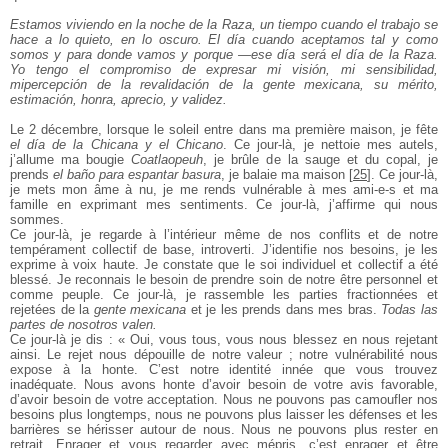
Estamos viviendo en la noche de la Raza, un tiempo cuando el trabajo se
hace a lo quieto, en lo oscuro. El día cuando aceptamos tal y como
somos y para donde vamos y porque —ese día será el día de la Raza.
Yo tengo el compromiso de expresar mi visión, mi sensibilidad,
mipercepción de la revalidación de la gente mexicana, su mérito,
estimación, honra, aprecio, y validez.
Le 2 décembre, lorsque le soleil entre dans ma première maison, je fête
el día de la Chicana y el Chicano
. Ce jour-là, je nettoie mes autels,
j’allume ma bougie
Coatlaopeuh
, je brûle de la sauge et du copal, je
prends
el baño para espantar basura
, je balaie ma maison
[
25
]
. Ce jour-là,
je mets mon âme à nu, je me rends vulnérable à mes ami-e-s et ma
famille en exprimant mes sentiments. Ce jour-là, j’affirme qui nous
sommes.
Ce jour-là, je regarde à l’intérieur même de nos conflits et de notre
tempérament collectif de base, introverti. J’identifie nos besoins, je les
exprime à voix haute. Je constate que le soi individuel et collectif a été
blessé. Je reconnais le besoin de prendre soin de notre être personnel et
comme peuple. Ce jour-là, je rassemble les parties fractionnées et
rejetées de la
gente mexicana
et je les prends dans mes bras.
Todas las
partes de nosotros valen.
Ce jour-là je dis : « Oui, vous tous, vous nous blessez en nous rejetant
ainsi. Le rejet nous dépouille de notre valeur ; notre vulnérabilité nous
expose à la honte. C’est notre identité innée que vous trouvez
inadéquate. Nous avons honte d’avoir besoin de votre avis favorable,
d’avoir besoin de votre acceptation. Nous ne pouvons pas camoufler nos
besoins plus longtemps, nous ne pouvons plus laisser les défenses et les
barrières se hérisser autour de nous. Nous ne pouvons plus rester en
retrait. Enrager et vous regarder avec mépris, c’est enrager et être