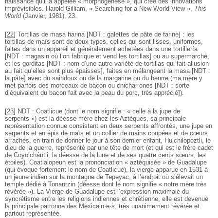
naissance qu’il a appelée « morphogénèse », qui crée des innovations
imprévisibles. Harold Gilliam, « Searching for a New World View »,
This
World
(Janvier, 1981), 23.
[
22
]
Tortillas de masa harina [NDT : galettes de pâte de farine] : les
tortillas de maïs sont de deux types, celles qui sont lisses, uniformes,
faites dans un appareil et généralement achetées dans une tortillería
[NDT : magasin où l’on fabrique et vend les tortillas] ou au supermarché,
et les gorditas [NDT : nom d’une autre variété de tortillas qui fait allusion
au fait qu’elles sont plus épaisses], faites en mélangeant la masa [NDT :
la pâte] avec du saindoux ou de la margarine ou du beurre (ma mère y
met parfois des morceaux de bacon ou chicharrones [NDT : sorte
d’équivalent du bacon fait avec la peau du porc, très apprécié]).
[
23
]
NDT : Coatlicue (dont le nom signifie : « celle à la jupe de
serpents ») est la déesse mère chez les Aztèques, sa principale
représentation connue consistant en deux serpents affrontés, une jupe en
serpents et en épis de maïs et un collier de mains coupées et de cœurs
arrachés, en train de donner le jour à son dernier enfant, Huichilopoztli, le
dieu de la guerre, représenté par une tête de mort (et qui est le frère cadet
de Coyolcháutli, la déesse de la lune et de ses quatre cents sœurs, les
étoiles). Coatlalopeuh est la prononciation « aztéquisée » de Guadalupe
(qui évoque fortement le nom de Coatlicue), la vierge apparue en 1531 à
un jeune indien sur la montagne de Tepeyac, à l’endroit où s’élevait un
temple dédié à Tonantzin (déesse dont le nom signifie « notre mère très
révérée »). La Vierge de Guadalupe est l’expression maximale du
syncrétisme entre les religions indiennes et chrétienne, elle est devenue
la principale patronne des Mexicain·e·s, très unanimement révérée et
partout représentée.