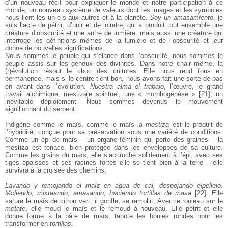
d’un nouveau récit pour expliquer le monde et notre participation à ce
monde, un nouveau système de valeurs dont les images et les symboles
nous lient les un·e·s aux autres et à la planète.
Soy un amasamiento
, je
suis l’acte de pétrir, d’unir et de joindre, qui a produit tout ensemble une
créature d’obscurité et une autre de lumière, mais aussi une créature qui
interroge les définitions mêmes de la lumière et de l’obscurité et leur
donne de nouvelles significations.
Nous sommes le peuple qui s’élance dans l’obscurité, nous sommes le
peuple assis sur les genoux des divinités. Dans notre chair même, la
(r)évolution résout le choc des cultures. Elle nous rend fous en
permanence, mais si le centre tient bon, nous avons fait une sorte de pas
en avant dans l’évolution.
Nuestra alma el trabajo
, l’œuvre, le grand
travail alchimique, mestizaje spirituel, une « morphogénèse »
[
21
]
, un
inévitable déploiement. Nous sommes devenus le mouvement
aiguillonnant du serpent.
Indigène comme le maïs, comme le maïs la
mestiza
est le produit de
l’hybridité, conçue pour sa préservation sous une variété de conditions.
Comme un épi de maïs —un organe féminin qui porte des graines— la
mestiza est tenace, bien protégée dans les enveloppes de sa culture.
Comme les grains du maïs, elle s’accroche solidement à l’épi, avec ses
tiges épaisses et ses racines fortes elle se tient bien à la terre —elle
survivra à la croisée des chemins.
Lavando y remojando el maíz en agua de cal, despojando elpellejo.
Moliendo, mixteando, amasando, haciendo tortillas de masa
[
22
]
. Elle
sature le maïs de citron vert, il gonfle, se ramollit. Avec le rouleau sur le
metate
, elle moud le maïs et le remoud à nouveau. Elle pétrit et elle
donne forme à la pâte de maïs, tapote les boules rondes pour les
transformer en
tortillas
.