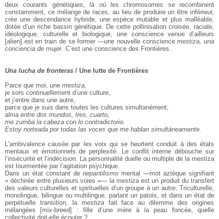
deux courants génétiques, là où les chromosomes se recombinent
constamment, ce mélange de races, au lieu de produire un être inférieur,
crée une descendance hybride, une espèce mutable et plus malléable,
dotée d’un riche bassin génétique. De cette pollinisation croisée, raciale,
idéologique, culturelle et biologique, une conscience venue d’ailleurs
[alien] est en train de se former —une nouvelle conscience
mestiza, una
conciencia de mujer
. C’est une conscience des Frontières.
Una lucha de fronteras
/ Une lutte de Frontières
Parce que moi, une
mestiza
,
je sors continuellement d’une culture,
et j’entre dans une autre,
parce que je suis dans toutes les cultures simultanément,
alma entre dos mundos, tres, cuarto,
me zumba la cabeza con lo contradictorio.
Estoy norteada por todas las voces que me hablan simultáneamente.
L’ambivalence causée par les voix qui se heurtent conduit à des états
mentaux et émotionnels de perplexité. Le conflit interne débouche sur
l’insécurité et l’indécision. La personnalité duelle ou multiple de la mestiza
est tourmentée par l’agitation psychique.
Dans un état constant de
nepantilismo
mental —mot aztèque signifiant
« déchirée entre plusieurs voies »— la
mestiza
est un produit du transfert
des valeurs culturelles et spirituelles d’un groupe à un autre. Triculturelle,
monolingue, bilingue ou multilingue, parlant un patois, et dans un état de
perpétuelle transition, la
mestiza
fait face au dilemme des origines
mélangées [mix-breed] : fille d’une mère à la peau foncée, quelle
collectivité doit-elle écouter ?