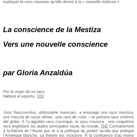
expliquer le sens nouveau qu’elle donne à la « nouvelle métisse ».
La conscience de la Mestiza
Vers une nouvelle conscience
par Gloria Anzaldúa
Por la mujer de mi raza
hablará el espíritu.
[
15
]
José Vasconcelos, philosophe mexicain, a envisagé
una raza mestiza,
una mezcla de razas afines, una raza de color
—
la primera raza síntesis
del globo
. Il l’a appelée race cosmique,
la raza cósmica
, une cinquième
race englobant les quatre principales races du monde.
[
16
]
Contrairement
à la théorie de l’Aryen pur, et à la politique de pureté raciale que pratique
l’Amérique blanche, sa théorie est inclusive. À la confluence d’au moins