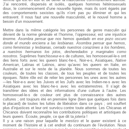
J’ai rencontré, dispersés et isolés, quelques hommes hétérosexuels
doux, le commencement d’une nouvelle lignée, mais ils sont égarés par
des comportements sexistes qu’ils n’ont pas pu éliminer et qui les
entravent. Il nous faut une nouvelle masculinité, et le nouvel homme a
besoin d’un mouvement.
Mettre dans la même catégorie les personnes de genre masculin qui
dévient de la norme générale et l’homme, l’oppresseur, est une injustice
énorme.
Asombra pensar que nos hemos quedado en ese pozo oscuro
donde el mundo encierra a las lesbianas. Asombra pensar que hemos,
como feministas y lesbianas, cerrado nuestros corazónes a los hombres,
a nuestros hermanos los jotos, desheredados y marginales como
nosotros.
Suprêmes franchisseur-e-s de cultures, les homosexuel-le-s ont
des liens forts avec les
queers
blanc-he-s, Noir-e-s, Asiatiques,
Native
American
, Latinas et Latinos, ainsi qu’avec les
queers
en Italie, en
Australie et sur le reste de la planète. Nous sommes de toutes les
couleurs, de toutes les classes, de tous les peuples et de toutes les
époques. Notre rôle est de relier les personnes les unes avec les autres
—les Noir-e-s avec les Juives et les Juifs avec les Indien-ne-s avec les
Asiatiques avec les blanc-he-s avec les extraterrestres. Il s’agit de
transférer des idées et des informations d’une culture à l’autre. Les
homosexuel-le-s de couleur ont plus de connaissance des autres
cultures ; ont toujours été en première ligne (bien que quelques fois dans
le placard) de toutes les luttes de libération dans ce pays ; ont souffert
plus d’injustices et leur ont survécu contre toute attente. Les Chicanas et
Chicanos doivent reconnaître les contributions politiques et artistiques de
leurs
queers
. Écoute, peuple, ce que dit ta
jotería
!
Il y a une raison pour laquelle le
mestizo
et le
queer
existent à ce
moment de l’histoire et à cet endroit du continuum de l’évolution. Nous