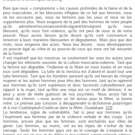
Bien que nous « comprenions » les causes profondes de la haine et de la
peur masculines, et les blessures infligées de ce fait aux femmes, nous
ne les excusons pas, nous ne fermons pas les yeux et nous ne les
supporterons plus. Nous exigeons de la part des hommes de notre peuple
qu’ils admettent/reconnaissent/divulguent/témoignent qu’ils nous
blessent, qu’ils nous font violence, qu’ils ont peur de nous et de notre
pouvoir. Nous avons besoin qu’ils disent qu’ils vont commencer à
renoncer à leurs manières blessantes et dégradantes. Mais plus que des
mots, nous exigeons des actes. Nous leur disons : nous développerons
un pouvoir égal au vôtre et au pouvoir de ceux qui nous ont fait ressentir
de la honte.
Il est impératif que les
mestizas
se soutiennent les unes les autres pour
changer les éléments sexistes de la culture mexicaine-indienne. Tant que
la femme est dégradée, l’Indienne et la Noire en nous toutes et en nous
tous sont dégradées. La lutte de la
mestiza
est d’abord et avant tout une
lutte féministe. Tant que
los hombres
pensent qu’ils ont besoin de
chingar
mujeres
et les autres hommes pour être des hommes, tant qu’on apprend
aux hommes qu’ils sont supérieurs et donc favorisés culturellement par
rapport à la
mujer
, tant qu’être une
vieja
est un motif de dérision, il ne
peut y avoir de réelle guérison de nos psychées. Nous avons fait la
moitié du chemin —nous avons un tel amour pour la Mère, la bonne
mère. Le premier pas consiste à désapprendre la dichotomie
puta/virgen
et à voir
Coatlalopeuh-Coatlicue
dans la Mère,
Guadalupe
.
[
23
]
La tendresse, signe de vulnérabilité, fait si peur aux hommes qu’ils
l’expriment aux femmes par de la violence verbale et des coups. Les
hommes, encore plus que les femmes, sont enchaînés aux rôles de
genre. Les femmes, au moins, ont eu les tripes de s’enfuir de leur
servage. Seuls les hommes gays ont eu le courage de s’exposer à la
femme qui est en eux et de défier la masculinité communément admise.