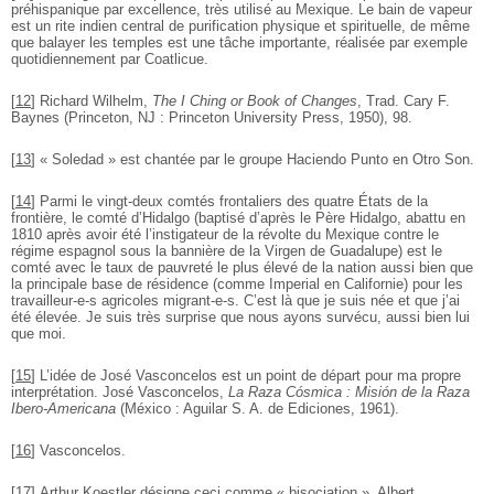
préhispanique par excellence, très utilisé au Mexique. Le bain de vapeur
est un rite indien central de purification physique et spirituelle, de même
que balayer les temples est une tâche importante, réalisée par exemple
quotidiennement par Coatlicue.
[
12
]
Richard Wilhelm,
The I Ching or Book of Changes
, Trad. Cary F.
Baynes (Princeton, NJ : Princeton University Press, 1950), 98.
[
13
]
« Soledad » est chantée par le groupe Haciendo Punto en Otro Son.
[
14
]
Parmi le vingt-deux comtés frontaliers des quatre États de la
frontière, le comté d’Hidalgo (baptisé d’après le Père Hidalgo, abattu en
1810 après avoir été l’instigateur de la révolte du Mexique contre le
régime espagnol sous la bannière de la Virgen de Guadalupe) est le
comté avec le taux de pauvreté le plus élevé de la nation aussi bien que
la principale base de résidence (comme Imperial en Californie) pour les
travailleur-e-s agricoles migrant-e-s. C’est là que je suis née et que j’ai
été élevée. Je suis très surprise que nous ayons survécu, aussi bien lui
que moi.
[
15
]
L’idée de José Vasconcelos est un point de départ pour ma propre
interprétation. José Vasconcelos,
La Raza Cósmica : Misión de la Raza
Ibero-Americana
(México : Aguilar S. A. de Ediciones, 1961).
[
16
]
Vasconcelos.
[
17
]
Arthur Koestler désigne ceci comme « bisociation ». Albert