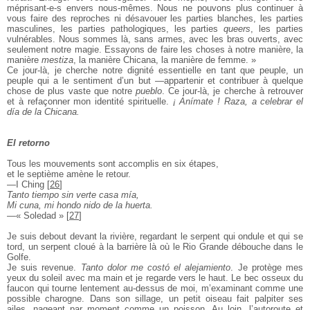
méprisant-e-s envers nous-mêmes. Nous ne pouvons plus continuer à
vous faire des reproches ni désavouer les parties blanches, les parties
masculines, les parties pathologiques, les parties
queers
, les parties
vulnérables. Nous sommes là, sans armes, avec les bras ouverts, avec
seulement notre magie. Essayons de faire les choses à notre manière, la
manière
mestiza
, la manière Chicana, la manière de femme. »
Ce jour-là, je cherche notre dignité essentielle en tant que peuple, un
peuple qui a le sentiment d’un but —appartenir et contribuer à quelque
chose de plus vaste que notre
pueblo
. Ce jour-là, je cherche à retrouver
et à refaçonner mon identité spirituelle.
¡ Anímate ! Raza, a celebrar el
día de la Chicana.
El retorno
Tous les mouvements sont accomplis en six étapes,
et le septième amène le retour.
―I Ching
[
26
]
Tanto tiempo sin verte casa mía,
Mi cuna, mi hondo nido de la huerta.
―« Soledad »
[
27
]
Je suis debout devant la rivière, regardant le serpent qui ondule et qui se
tord, un serpent cloué à la barrière là où le Rio Grande débouche dans le
Golfe.
Je suis revenue.
Tanto dolor me costó el alejamiento
. Je protège mes
yeux du soleil avec ma main et je regarde vers le haut. Le bec osseux du
faucon qui tourne lentement au-dessus de moi, m’examinant comme une
possible charogne. Dans son sillage, un petit oiseau fait palpiter ses
ailes, nageant par moment comme un poisson. Au loin, l’autoroute et