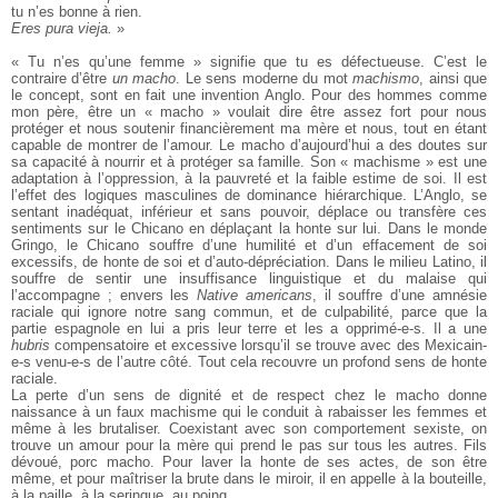
tu n’es bonne à rien.
Eres pura vieja.
»
« Tu n’es qu’une femme » signifie que tu es défectueuse. C’est le
contraire d’être
un macho
. Le sens moderne du mot
machismo
, ainsi que
le concept, sont en fait une invention Anglo. Pour des hommes comme
mon père, être un « macho » voulait dire être assez fort pour nous
protéger et nous soutenir financièrement ma mère et nous, tout en étant
capable de montrer de l’amour. Le macho d’aujourd’hui a des doutes sur
sa capacité à nourrir et à protéger sa famille. Son « machisme » est une
adaptation à l’oppression, à la pauvreté et la faible estime de soi. Il est
l’effet des logiques masculines de dominance hiérarchique. L’Anglo, se
sentant inadéquat, inférieur et sans pouvoir, déplace ou transfère ces
sentiments sur le Chicano en déplaçant la honte sur lui. Dans le monde
Gringo, le Chicano souffre d’une humilité et d’un effacement de soi
excessifs, de honte de soi et d’auto-dépréciation. Dans le milieu Latino, il
souffre de sentir une insuffisance linguistique et du malaise qui
l’accompagne ; envers les
Native americans
, il souffre d’une amnésie
raciale qui ignore notre sang commun, et de culpabilité, parce que la
partie espagnole en lui a pris leur terre et les a opprimé-e-s. Il a une
hubris
compensatoire et excessive lorsqu’il se trouve avec des Mexicain-
e-s venu-e-s de l’autre côté. Tout cela recouvre un profond sens de honte
raciale.
La perte d’un sens de dignité et de respect chez le macho donne
naissance à un faux machisme qui le conduit à rabaisser les femmes et
même à les brutaliser. Coexistant avec son comportement sexiste, on
trouve un amour pour la mère qui prend le pas sur tous les autres. Fils
dévoué, porc macho. Pour laver la honte de ses actes, de son être
même, et pour maîtriser la brute dans le miroir, il en appelle à la bouteille,
à la paille, à la seringue, au poing.