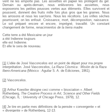
vent ne les emporte pas. Les assiettes en papier les protègent du gel.
Demain ou après-demain, nous enlèverons les assiettes, nous
exposerons les petites pousses vertes aux éléments. Elles survivent et
poussent, donnent des fruits mille fois plus gros que les graines. Nous
les arrosons et nous les sarclons. Nous les récoltons. Les vrilles sèches
pourrissent, on les enfouit. Croissance, mort, décomposition, naissance.
Le sol préparé encore et encore, imprégné, travaillé. Un constant
changement de forme,
renacimientos de la tierra madre.
Cette terre a été Mexicaine un jour
a été Indienne toujours
elle est Indienne.
Et elle le sera de nouveau.
[
1
]
L’idée de José Vasconcelos est un point de départ pour ma propre
interprétation. José Vasconcelos,
La Raza Cósmica : Misión de la Raza
Ibero-Americana
(México : Aguilar S. A. de Ediciones, 1961).
[
2
]
Vasconcelos.
[
3
]
Arthur Koestler désigne ceci comme « bisociation ». Albert
Rothenberg,
The Creative Process in Art, Science and Other Fields
(Chicago, IL : University of Chicago Press, 1979), 12.
[
4
]
Je tire en partie mes définitions de la pensée « convergente » et
« divergente » de Rothenberg, 12-13.