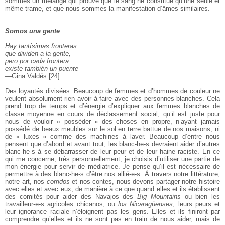
sommes un mélange qui prouve que le sang ne constitue qu’une seule et
même trame, et que nous sommes la manifestation d’âmes similaires.
Somos una gente
Hay tantísimas fronteras
que dividen a la gente,
pero por cada frontera
existe también un puente
―Gina Valdés
[
24
]
Des loyautés divisées. Beaucoup de femmes et d’hommes de couleur ne
veulent absolument rien avoir à faire avec des personnes blanches. Cela
prend trop de temps et d’énergie d’expliquer aux femmes blanches de
classe moyenne en cours de déclassement social, qu’il est juste pour
nous de vouloir « posséder » des choses en propre, n’ayant jamais
possédé de beaux meubles sur le sol en terre battue de nos maisons, ni
de « luxes » comme des machines à laver. Beaucoup d’entre nous
pensent que d’abord et avant tout, les blanc-he-s devraient aider d’autres
blanc-he-s à se débarrasser de leur peur et de leur haine raciste. En ce
qui me concerne, très personnellement, je choisis d’utiliser une partie de
mon énergie pour servir de médiatrice. Je pense qu’il est nécessaire de
permettre à des blanc-he-s d’être nos allié-e-s. À travers notre littérature,
notre art, nos
corridos
et nos contes, nous devons partager notre histoire
avec elles et avec eux, de manière à ce que quand elles et ils établissent
des comités pour aider des Navajos des
Big Mountains
ou bien les
travailleur-e-s agricoles chicanos, ou
los Nicaragüenses
, leurs peurs et
leur ignorance raciale n’éloignent pas les gens. Elles et ils finiront par
comprendre qu’elles et ils ne sont pas en train de nous aider, mais de