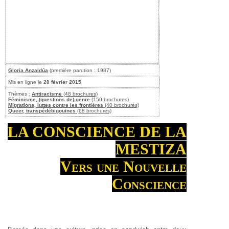
Gloria Anzaldúa
(première parution : 1987)
Mis en ligne le
20 février 2015
Thèmes :
Antiracisme
(48 brochures)
Féminisme, (questions de) genre
(150 brochures)
Migrations, luttes contre les frontières
(40 brochures)
Queer, transpédébigouines
(68 brochures)
LA CONSCIENCE DE LA
MESTIZA
Vers une Nouvelle
Conscience