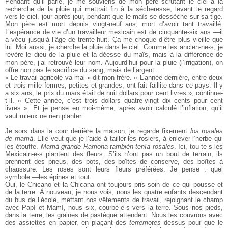
Pendant qu’il parle, je me souviens de mon père scrutant le ciel à la
recherche de la pluie qui mettrait fin à la sécheresse, levant le regard
vers le ciel, jour après jour, pendant que le maïs se dessèche sur sa tige.
Mon père est mort depuis vingt-neuf ans, mort d’avoir tant travaillé.
L’espérance de vie d’un travailleur mexicain est de cinquante-six ans —il
a vécu jusqu’à l’âge de trente-huit. Ça me choque d’être plus vieille que
lui. Moi aussi, je cherche la pluie dans le ciel. Comme les ancien-ne-s, je
révère le dieu de la pluie et la déesse du maïs, mais à la différence de
mon père, j’ai retrouvé leur nom. Aujourd’hui pour la pluie (l’irrigation), on
offre non pas le sacrifice du sang, mais de l’argent.
« Le travail agricole va mal » dit mon frère. « L’année dernière, entre deux
et trois mille fermes, petites et grandes, ont fait faillite dans ce pays. Il y
a six ans, le prix du maïs était de huit dollars pour cent livres », continue-
t-il. « Cette année, c’est trois dollars quatre-vingt dix cents pour cent
livres ». Et je pense en moi-même, après avoir calculé l’inflation, qu’il
vaut mieux ne rien planter.
Je sors dans la cour derrière la maison, je regarde fixement
los rosales
de mamá
. Elle veut que je l’aide à tailler les rosiers, à enlever l’herbe qui
les étouffe.
Mamá grande Ramona también tenía rosales
. Ici, tou-te-s les
Mexicain-e-s plantent des fleurs. S’ils n’ont pas un bout de terrain, ils
prennent des pneus, des pots, des boîtes de conserve, des boîtes à
chaussure. Les roses sont leurs fleurs préférées. Je pense : quel
symbole —les épines et tout.
Oui, le Chicano et la Chicana ont toujours pris soin de ce qui pousse et
de la terre. À nouveau, je nous vois, nous les quatre enfants descendant
du bus de l’école, mettant nos vêtements de travail, rejoignant le champ
avec Papí et Mamí, nous six, courbé-e-s vers la terre. Sous nos pieds,
dans la terre, les graines de pastèque attendent. Nous les couvrons avec
des assiettes en papier, en plaçant des
terremotes
dessus pour que le