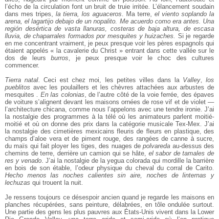
l’écho de la circulation font un bruit de truie irritée. L’élancement soudain
dans mes tripes,
la tierra, los aguaceros
. Ma terre,
el viento soplando la
arena, el lagartijo debajo de un nopalito. Me acuerdo como era antes. Una
región desértica de vasta llanuras, costeras de baja altura, de escasa
lluvia, de chaparrales formados por mesquites y huizaches.
Si je regarde
en me concentrant vraiment, je peux presque voir les pères espagnols qui
étaient appelés « la cavalerie du Christ » entrant dans cette vallée sur le
dos de leurs
burros
, je peux presque voir le choc des cultures
commencer.
Tierra natal
. Ceci est chez moi, les petites villes dans la
Valley
,
los
pueblitos
avec les poulaillers et les chèvres attachées aux arbustes de
mesquites .
En las colonias
, de l’autre côté de la voie ferrée, des épaves
de voiture s’alignent devant les maisons ornées de rose vif et de violet —
l’architecture chicana, comme nous l’appelons avec une tendre ironie. J’ai
la nostalgie des programmes à la télé où les animateurs parlent moitié-
moitié et où on donne des prix dans la catégorie musicale Tex-Mex. J’ai
la nostalgie des cimetières mexicains fleuris de fleurs en plastique, des
champs d’aloe vera et de piment rouge, des rangées de canne à sucre,
du maïs qui fait ployer les tiges, des nuages de
polvareda
au-dessus des
chemins de terre, derrière un camion qui se hâte,
el sabor de tamales de
res y venado
. J’ai la nostalgie de la yegua colorada qui mordille la barrière
en bois de son étable, l’odeur physique du cheval du corral de Carito.
Hecho menos las noches calientes sin aire, noches de linternas y
lechuzas
qui trouent la nuit.
Je ressens toujours ce désespoir ancien quand je regarde les maisons en
planches récupérées, sans peinture, délabrées, en tôle ondulée surtout.
Une partie des gens les plus pauvres aux États-Unis vivent dans la Lower