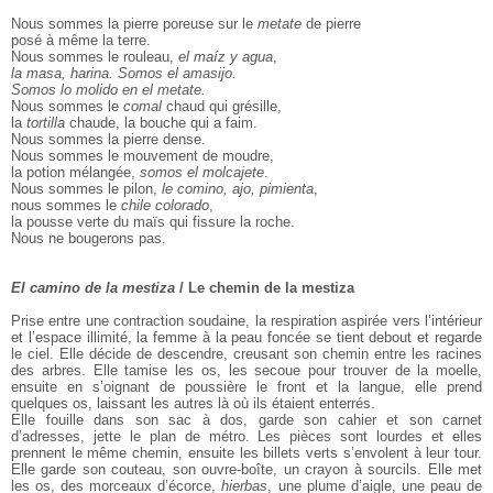
Nous sommes la pierre poreuse sur le
metate
de pierre
posé à même la terre.
Nous sommes le rouleau,
el maíz y agua
,
la masa, harina. Somos el amasijo.
Somos lo molido en el metate.
Nous sommes le
comal
chaud qui grésille,
la
tortilla
chaude, la bouche qui a faim.
Nous sommes la pierre dense.
Nous sommes le mouvement de moudre,
la potion mélangée,
somos el molcajete
.
Nous sommes le pilon,
le comino, ajo, pimienta
,
nous sommes le
chile colorado
,
la pousse verte du maïs qui fissure la roche.
Nous ne bougerons pas.
El camino de la mestiza
/ Le chemin de la mestiza
Prise entre une contraction soudaine, la respiration aspirée vers l’intérieur
et l’espace illimité, la femme à la peau foncée se tient debout et regarde
le ciel. Elle décide de descendre, creusant son chemin entre les racines
des arbres. Elle tamise les os, les secoue pour trouver de la moelle,
ensuite en s’oignant de poussière le front et la langue, elle prend
quelques os, laissant les autres là où ils étaient enterrés.
Elle fouille dans son sac à dos, garde son cahier et son carnet
d’adresses, jette le plan de métro. Les pièces sont lourdes et elles
prennent le même chemin, ensuite les billets verts s’envolent à leur tour.
Elle garde son couteau, son ouvre-boîte, un crayon à sourcils. Elle met
les os, des morceaux d’écorce,
hierbas
, une plume d’aigle, une peau de