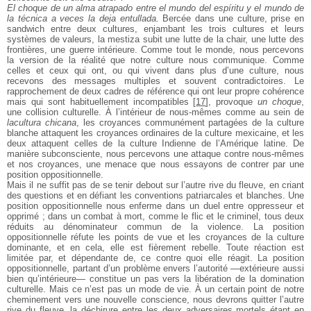
El choque de un alma atrapado entre el mundo del espíritu y el mundo de
la técnica a veces la deja entullada.
Bercée dans une culture, prise en
sandwich entre deux cultures, enjambant les trois cultures et leurs
systèmes de valeurs, la mestiza subit une lutte de la chair, une lutte des
frontières, une guerre intérieure. Comme tout le monde, nous percevons
la version de la réalité que notre culture nous communique. Comme
celles et ceux qui ont, ou qui vivent dans plus d’une culture, nous
recevons des messages multiples et souvent contradictoires. Le
rapprochement de deux cadres de référence qui ont leur propre cohérence
mais qui sont habituellement incompatibles
[
17
]
, provoque
un choque
,
une collision culturelle. À l’intérieur de nous-mêmes comme au sein de
lacultura chicana
, les croyances communément partagées de la culture
blanche attaquent les croyances ordinaires de la culture mexicaine, et les
deux attaquent celles de la culture Indienne de l’Amérique latine. De
manière subconsciente, nous percevons une attaque contre nous-mêmes
et nos croyances, une menace que nous essayons de contrer par une
position oppositionnelle.
Mais il ne suffit pas de se tenir debout sur l’autre rive du fleuve, en criant
des questions et en défiant les conventions patriarcales et blanches. Une
position oppositionnelle nous enferme dans un duel entre oppresseur et
opprimé ; dans un combat à mort, comme le flic et le criminel, tous deux
réduits au dénominateur commun de la violence. La position
oppositionnelle réfute les points de vue et les croyances de la culture
dominante, et en cela, elle est fièrement rebelle. Toute réaction est
limitée par, et dépendante de, ce contre quoi elle réagit. La position
oppositionnelle, partant d’un problème envers l’autorité —extérieure aussi
bien qu’intérieure— constitue un pas vers la libération de la domination
culturelle. Mais ce n’est pas un mode de vie. À un certain point de notre
cheminement vers une nouvelle conscience, nous devrons quitter l’autre
rive du fleuve, la déchirure entre les deux adversaires mortels étant en