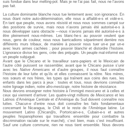
suis fondue dans leur melting-pot. Mais je ne l’ai pas fait, nous ne l’avons
pas fait.
La culture dominante blanche nous tue lentement avec son ignorance. En
nous ôtant notre auto-détermination, elle nous a affaibli-e-s et vidé-e-s.
En tant que peuple, nous avons résisté et nous nous sommes campé sur
des positions de survie, mais nous n’avons jamais été autorisé-e-s à
nous développer sans obstacle —nous n’avons jamais été autorisé-e-s à
être pleinement nous-mêmes. Les blanc-he-s au pouvoir veulent que
nous, gens de couleur, nous nous barricadions séparément derrière nos
différents murs tribaux, de manière à pouvoir nous tuer un-e par un-e
avec leurs armes cachées ; pour pouvoir blanchir et distordre l’histoire.
L’ignorance divise les gens, crée des préjugés. Un peuple mal-informé est
un peuple subjugué.
Avant que le Chicano et le travailleur sans-papiers et le Mexicain de
l’autre côté puissent se rassembler, avant que le Chicano puisse s’unir
avec les
Native Americans
et d’autre groupes, il nous faut connaître
l’histoire de leur lutte et qu’ils et elles connaissent la nôtre. Nos mères,
nos sœurs et nos frères, les types qui traînent aux coins des rues, les
enfants dans les parcs à jeux : toutes et tous, nous devrions connaître
notre lignage indien, notre afro-
mestizaje
, notre histoire de résistance.
Nous devons enseigner notre histoire à l’immigré
mexicano
et à celles et
ceux qui viennent d’arriver. Les quatre-vingt millions de
Mexicanos
et les
Latinos d’Amérique Centrale et d’Amérique du Sud doivent connaître nos
luttes. Chacun-e d’entre nous doit connaître les faits fondamentaux
concernant le Nicaragua, le Chili et le reste de l’Amérique latine. Le
mouvement Latino (Chican@s, Portoricain-e-s, Cubain-e-s et autres
peuples hispanophones qui travaillons ensemble pour combattre la
discrimination raciale sur le marché), c’est bien, mais c’est insuffisant.
Sauf une culture commune, rien ne nous tient ensemble. Nous devons