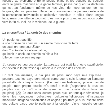
réponse au problème entre le peuple blanc et les peuples de couleur,
entre le genre masculin et le genre féminin, passe par guérir la déchirure
qui est au fondement même de nos vies, de notre culture, de nos
langues, de nos pensées. Déraciner massivement la pensée dualiste de
la conscience individuelle et collective constitue le début d’une longue
lutte, mais une lutte qui pourrait, c’est notre plus grand espoir, nous porter
vers la fin du viol, de la violence, de la guerre.
La encrucijada
/ La croisée des chemins
Un poulet est sacrifié
à une croisée de chemins, un simple monticule de terre
un autel en terre pour
Eshu
,
dieu
Yoruba
de l’indétermination,
qui bénit le choix de chemin qu’elle a fait.
Elle commence son voyage.
Su cuerpo es una bocacalle
. La
mestiza
qui était la chèvre sacrificielle,
est devenue la prêtresse qui officie à la croisée des chemins.
En tant que
mestiza
, je n’ai pas de pays, mon pays m’a expulsée ;
pourtant tous les pays sont miens parce que je suis la sœur ou l’amante
potentielle de chaque femme. (En tant que lesbienne, je n’ai pas de
peuple, mon propre peuple m’a renié ; mais j’appartiens à tous les
peuples car ce qu’il y a de
queer
en moi existe dans tous les
peuples).
[
20
]
Je suis sans culture parce que, en tant que féministe, je
défie les croyances collectives culturelles/religieuses d’inspiration
masculine indigéno-hispaniques et anglos ; pourtant je suis inscrite dans
une culture parce que je participe à la création d’une nouvelle culture,