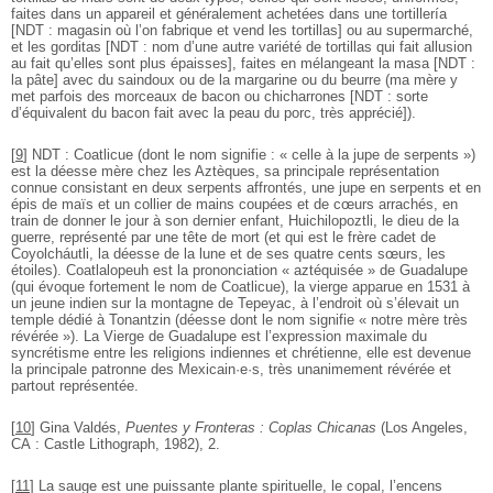
faites dans un appareil et généralement achetées dans une tortillería
[NDT : magasin où l’on fabrique et vend les tortillas] ou au supermarché,
et les gorditas [NDT : nom d’une autre variété de tortillas qui fait allusion
au fait qu’elles sont plus épaisses], faites en mélangeant la masa [NDT :
la pâte] avec du saindoux ou de la margarine ou du beurre (ma mère y
met parfois des morceaux de bacon ou chicharrones [NDT : sorte
d’équivalent du bacon fait avec la peau du porc, très apprécié]).
[
9
]
NDT : Coatlicue (dont le nom signifie : « celle à la jupe de serpents »)
est la déesse mère chez les Aztèques, sa principale représentation
connue consistant en deux serpents affrontés, une jupe en serpents et en
épis de maïs et un collier de mains coupées et de cœurs arrachés, en
train de donner le jour à son dernier enfant, Huichilopoztli, le dieu de la
guerre, représenté par une tête de mort (et qui est le frère cadet de
Coyolcháutli, la déesse de la lune et de ses quatre cents sœurs, les
étoiles). Coatlalopeuh est la prononciation « aztéquisée » de Guadalupe
(qui évoque fortement le nom de Coatlicue), la vierge apparue en 1531 à
un jeune indien sur la montagne de Tepeyac, à l’endroit où s’élevait un
temple dédié à Tonantzin (déesse dont le nom signifie « notre mère très
révérée »). La Vierge de Guadalupe est l’expression maximale du
syncrétisme entre les religions indiennes et chrétienne, elle est devenue
la principale patronne des Mexicain·e·s, très unanimement révérée et
partout représentée.
[
10
]
Gina Valdés,
Puentes y Fronteras : Coplas Chicanas
(Los Angeles,
CA : Castle Lithograph, 1982), 2.
[
11
]
La sauge est une puissante plante spirituelle, le copal, l’encens