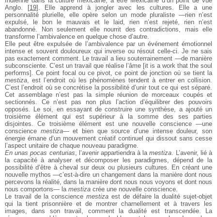
Indienne dans la culture mexicaine, à être Mexicaine d’un point de vue
Anglo.
[
19
]
. Elle apprend à jongler avec les cultures. Elle a une
personnalité plurielle, elle opère selon un mode pluraliste —rien n’est
expulsé, le bon le mauvais et le laid, rien n’est rejeté, rien n’est
abandonné. Non seulement elle nourrit des contradictions, mais elle
transforme l’ambivalence en quelque chose d’autre.
Elle peut être expulsée de l’ambivalence par un événement émotionnel
intense et souvent douloureux qui inverse ou résout celle-ci. Je ne sais
pas exactement comment. Le travail a lieu souterrainement —de manière
subconsciente. C’est un travail que réalise l’âme [it is a work that the soul
performs]. Ce point focal ou ce pivot, ce point de jonction où se tient la
mestiza
, est l’endroit où les phénomènes tendent à entrer en collision.
C’est l’endroit où se concrétise la possibilité d’unir tout ce qui est séparé.
Cet assemblage n’est pas la simple réunion de morceaux coupés et
sectionnés. Ce n’est pas non plus l’action d’équilibrer des pouvoirs
opposés. Le soi, en essayant de construire une synthèse, a ajouté un
troisième élément qui est supérieur à la somme des ses parties
disjointes. Ce troisième élément est une nouvelle conscience —une
conscience
mestiza
— et bien que source d’une intense douleur, son
énergie émane d’un mouvement créatif continuel qui dissout sans cesse
l’aspect unitaire de chaque nouveau paradigme.
En unas pocas centurias
, l’avenir appartiendra à la
mestiza
. L’avenir, lié à
la capacité à analyser et décomposer les paradigmes, dépend de la
possibilité d’être à cheval sur deux ou plusieurs cultures. En créant une
nouvelle mythos —c’est-à-dire un changement dans la manière dont nous
percevons la réalité, dans la manière dont nous nous voyons et dont nous
nous comportons— la
mestiza
crée une nouvelle conscience.
Le travail de la conscience
mestiza
est de défaire la dualité sujet-objet
qui la tient prisonnière et de montrer charnellement et à travers les
images, dans son travail, comment la dualité est transcendée. La