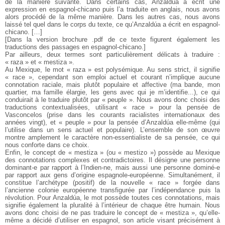
de la manière suivante. Dans certains cas, Anzaldúa a écrit une
expression en espagnol-chicano puis l’a traduite en anglais, nous avons
alors procédé de la même manière. Dans les autres cas, nous avons
laissé tel quel dans le corps du texte, ce qu’Anzaldúa a écrit en espagnol-
chicano. […]
[Dans la version brochure .pdf de ce texte figurent également les
traductions des passages en espagnol-chicano.]
Par ailleurs, deux termes sont particulièrement délicats à traduire :
« raza » et « mestiza ».
Au Mexique, le mot « raza » est polysémique. Au sens strict, il signifie
« race », cependant son emploi actuel et courant n’implique aucune
connotation raciale, mais plutôt populaire et affective (ma bande, mon
quartier, ma famille élargie, les gens avec qui je m’identifie...), ce qui
conduirait à le traduire plutôt par « peuple ». Nous avons donc choisi des
traductions contextualisées, utilisant « race » pour la pensée de
Vasconcelos (prise dans les courants racialistes internationaux des
années vingt), et « peuple » pour la pensée d’Anzaldúa elle-même (qui
l’utilise dans un sens actuel et populaire). L’ensemble de son œuvre
montre amplement le caractère non-essentialiste de sa pensée, ce qui
nous conforte dans ce choix.
Enfin, le concept de « mestiza » (ou « mestizo ») possède au Mexique
des connotations complexes et contradictoires. Il désigne une personne
dominant-e par rapport à l’Indien-ne, mais aussi une personne dominé-e
par rapport aux gens d’origine espagnole-européenne. Simultanément, il
constitue l’archétype (positif) de la nouvelle « race » forgée dans
l’ancienne colonie européenne transfigurée par l’indépendance puis la
révolution. Pour Anzaldúa, le mot possède toutes ces connotations, mais
signifie également la pluralité à l’intérieur de chaque être humain. Nous
avons donc choisi de ne pas traduire le concept de « mestiza », qu’elle-
même a décidé d’utiliser en espagnol, son article visant précisément à