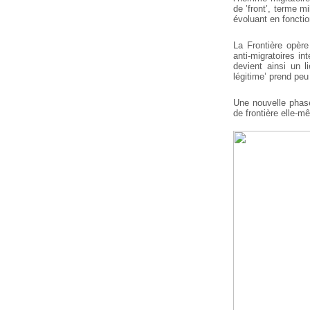
de ’front’, terme m
évoluant en foncti
La Frontière opère
anti-migratoires in
devient ainsi un l
légitime’ prend peu
Une nouvelle phase 
de frontière elle-m