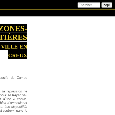
ZONES-
TIÈRES
 ville en
creux
ressifs du Campo
s, la répression ne
pour se frayer peu
n d’une « contre-
ibles s’amenuisent
e. Les dispositiifs
et rentrent dans le