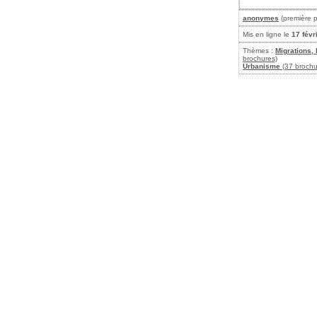
anonymes
(première p
Mis en ligne le
17 févr
Thèmes :
Migrations, 
brochures)
Urbanisme
(37 brochu