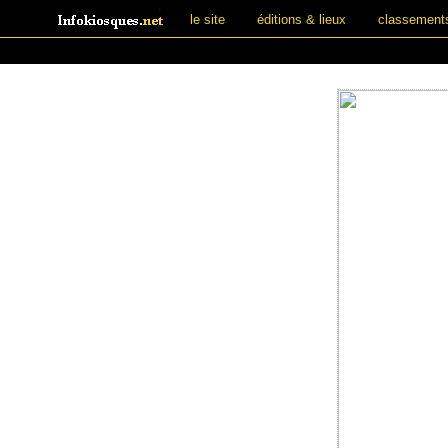
le site
éditions & lieux
classement