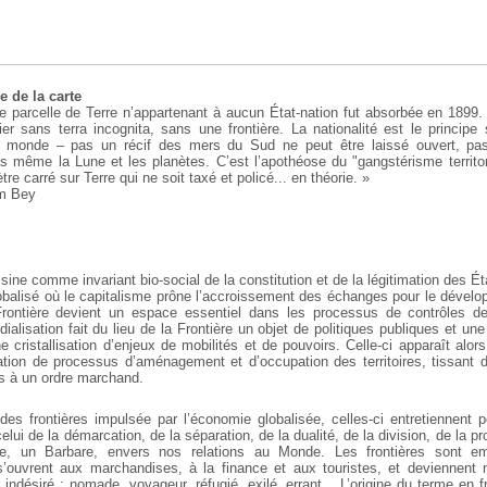
e de la carte
e parcelle de Terre n’appartenant à aucun État-nation fut absorbée en 1899.
ier sans terra incognita, sans une frontière. La nationalité est le principe
e monde – pas un récif des mers du Sud ne peut être laissé ouvert, pas
as même la Lune et les planètes. C’est l’apothéose du "gangstérisme territo
tre carré sur Terre qui ne soit taxé et policé... en théorie. »
im Bey
sine comme invariant bio-social de la constitution et de la légitimation des Ét
alisé où le capitalisme prône l’accroissement des échanges pour le dévelo
Frontière devient un espace essentiel dans les processus de contrôles
alisation fait du lieu de la Frontière un objet de politiques publiques et un
ne cristallisation d’enjeux de mobilités et de pouvoirs. Celle-ci apparaît a
tion de processus d’aménagement et d’occupation des territoires, tissant 
s à un ordre marchand.
 des frontières impulsée par l’économie globalisée, celles-ci entretiennent p
, celui de la démarcation, de la séparation, de la dualité, de la division, de la p
e, un Barbare, envers nos relations au Monde. Les frontières sont emp
 s’ouvrent aux marchandises, à la finance et aux touristes, et deviennent
indésiré ; nomade, voyageur, réfugié, exilé, errant... L’origine du terme en f