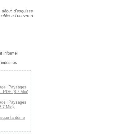
 début d’esquisse
ublic à l’oeuvre à
nt informel
s indésirés
Paysages
age :
 - PDF (8.7 Mio)
Paysages
age :
(8.7 Mio)
-
osque fantôme