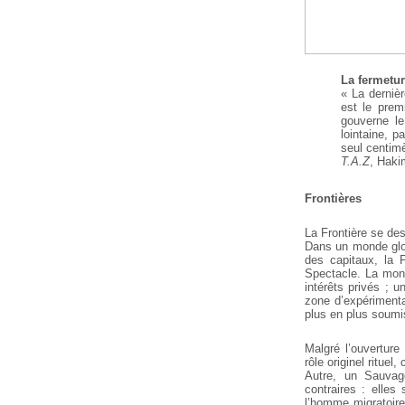
La fermetur
« La dernièr
est le prem
gouverne l
lointaine, p
seul centimè
T.A.Z
, Hak
Frontières
La Frontière se des
Dans un monde glob
des capitaux, la 
Spectacle. La mondi
intérêts privés ; u
zone d’expérimenta
plus en plus soumi
Malgré l’ouverture
rôle originel rituel
Autre, un Sauvag
contraires : elles
l’homme migratoire 