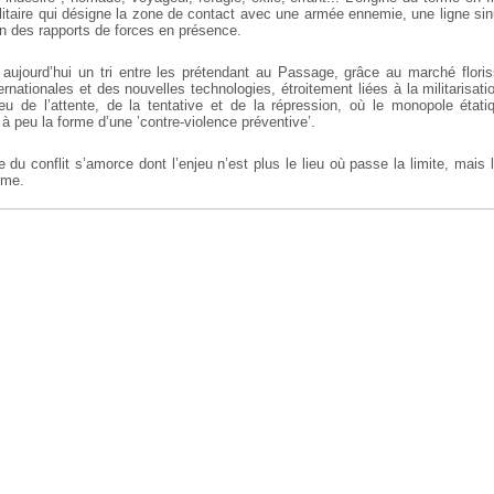
ilitaire qui désigne la zone de contact avec une armée ennemie, une ligne si
on des rapports de forces en présence.
 aujourd’hui un tri entre les prétendant au Passage, grâce au marché floris
ternationales et des nouvelles technologies, étroitement liées à la militarisati
ieu de l’attente, de la tentative et de la répression, où le monopole étati
 à peu la forme d’une ’contre-violence préventive’.
du conflit s’amorce dont l’enjeu n’est plus le lieu où passe la limite, mais 
ême.