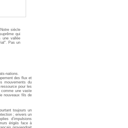
 Notre siècle
 suprême qui
 une vallée
rial". Pas un
ats-nations.
ppement des flux et
 des mouvements du
e ressource pour les
lors comme une vaste
de nouveaux fils de
ourtant toujours un
rotection ; envers un
lies d’impulsions
 murs érigés face à
rançais proviendrait