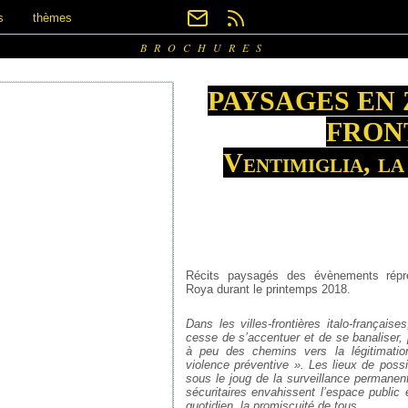
s
thèmes
BROCHURES
PAYSAGES EN 
FRON
Ventimiglia, la
Récits paysagés des évènements rép
Roya durant le printemps 2018.
Dans les villes-frontières italo-française
cesse de s’accentuer et de se banaliser, 
à peu des chemins vers la légitimatio
violence préventive ». Les lieux de poss
sous le joug de la surveillance permanent
sécuritaires envahissent l’espace public 
quotidien, la promiscuité de tous.