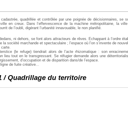
e cadastrée, quadrillée et contrôlée par une poignée de décisionnaires, se 
 ville en creux. Dans l’effervescence de la machine métropolitaine, la vill
rit de l’oubli, digérant l’urbanité innavouable, le non planifié.
 dedans, ni dehors, se font alors attracteurs de rêves. Echappant à l’ordre établ
 la société marchande et spectaculaire ; l’espace où l’on s’invente de nouvel
 carte.
nterstice (le refuge) tiendrait alors de l’acte rhizomatique : son enracine
’un lieu tout en le transgressant. Se réfugier demande alors une déterritorial
rgissement, d’occupation et de disparition dans/de l’espace.
ligne de fuite créative...
 / Quadrillage du territoire