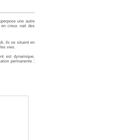
superpose une autre
e en creux nait des
i, ils se situent en
les vies.
ment est dynamique,
isation permanente ;