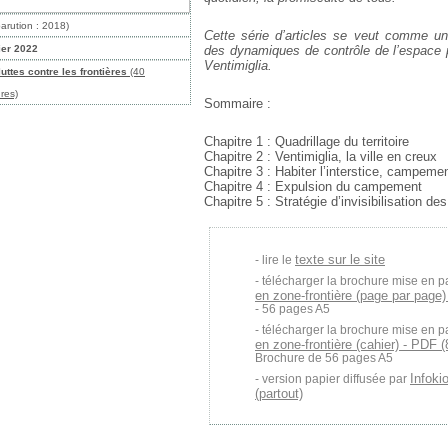
arution : 2018)
Cette série d’articles se veut comme un
ier 2022
des dynamiques de contrôle de l’espace p
Ventimiglia.
luttes contre les frontières
(40
res)
Sommaire :
Chapitre 1 : Quadrillage du territoire
Chapitre 2 : Ventimiglia, la ville en creux
Chapitre 3 : Habiter l’interstice, campeme
Chapitre 4 : Expulsion du campement
Chapitre 5 : Stratégie d’invisibilisation de
texte sur le site
lire le
télécharger la brochure mise en p
en zone-frontière (page par page)
- 56 pages A5
télécharger la brochure mise en p
en zone-frontière (cahier) - PDF 
Brochure de 56 pages A5
Infoki
version papier diffusée par
(partout)