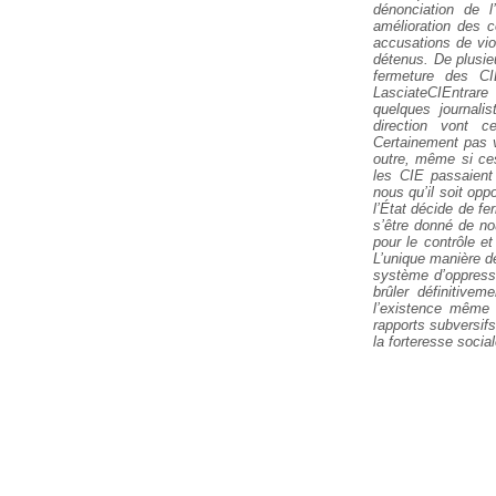
dénonciation de l
amélioration des c
accusations de vio
détenus. De plusieu
fermeture des C
LasciateCIEntrare 
quelques journali
direction vont ce
Certainement pas 
outre, même si ces
les CIE passaient
nous qu’il soit opp
l’État décide de fer
s’être donné de no
pour le contrôle et
L’unique manière de
système d’oppressi
brûler définitivem
l’existence même d
rapports subversifs
la forteresse social