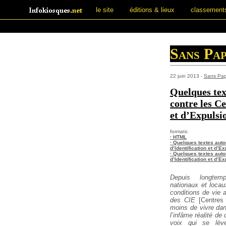
le site
éditions & lieux
classement
Sans Pap
22 juin 2013 -
Sans Papi
Quelques text
contre les Ce
et d’Expulsi
formats:
· HTML
· Quelques textes autou
d’Identification et d’E
· Quelques textes autou
d’Identification et d’E
Depuis longtemp
nationaux et locau
conditions de vie 
des CIE
[Centres d
moins de vivre dan
l’infâme réalité de
voix qui se lèv