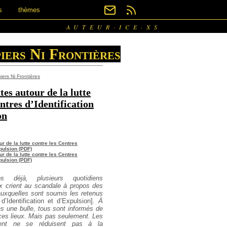
s
thèmes
AUTEUR·ICE·XS
iers Ni Frontières
ers Ni Frontières
es autour de la lutte
ntres d’Identification
on
r de la lutte contre les Centres
xpulsion (PDF)
r de la lutte contre les Centres
xpulsion (PDF)
s déjà, plusieurs quotidiens
x crient au scandale à propos des
auxquelles sont soumis les retenus
’Identification et d’Expulsion]
. À
s une bulle, tous sont informés de
 ces lieux. Mais pas seulement. Les
ent ne se réduisent pas à la