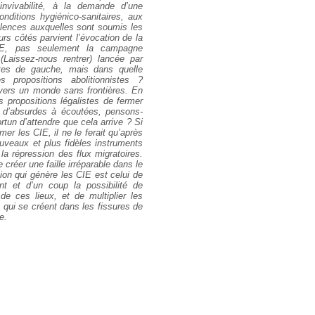
’invivabilité, à la demande d’une
onditions hygiénico-sanitaires, aux
lences auxquelles sont soumis les
rs côtés parvient l’évocation de la
IE, pas seulement la campagne
(
Laissez-nous rentrer
) lancée par
stes de gauche, mais dans quelle
s propositions abolitionnistes ?
vers un monde sans frontières. En
 propositions légalistes de fermer
 d’absurdes à écoutées, pensons-
ortun d’attendre que cela arrive ? Si
mer les CIE, il ne le ferait qu’après
uveaux et plus fidèles instruments
 la répression des flux migratoires.
 créer une faille irréparable dans le
on qui génère les CIE est celui de
ent et d’un coup la possibilité de
e ces lieux, et de multiplier les
 qui se créent dans les fissures de
e.