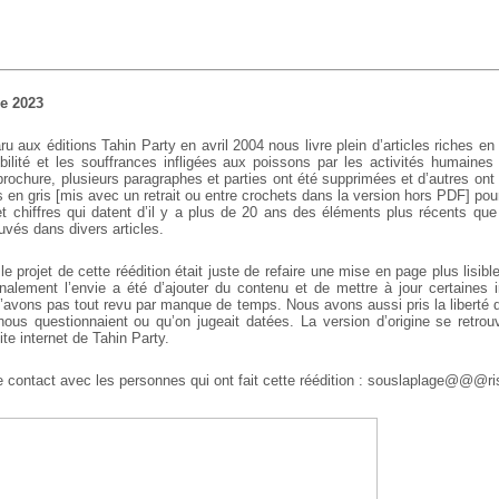
de 2023
ru aux éditions Tahin Party en avril 2004 nous livre plein d’articles riches en
bilité et les souffrances infligées aux poissons par les activités humaines 
rochure, plusieurs paragraphes et parties ont été supprimées et d’autres ont
s en gris [mis avec un retrait ou entre crochets dans la version hors PDF] pour
 et chiffres qui datent d’il y a plus de 20 ans des éléments plus récents qu
ouvés dans divers articles.
 le projet de cette réédition était juste de refaire une mise en page plus lisibl
inalement l’envie a été d’ajouter du contenu et de mettre à jour certaines i
avons pas tout revu par manque de temps. Nous avons aussi pris la liberté d
 nous questionnaient ou qu’on jugeait datées. La version d’origine se retro
site internet de Tahin Party.
e contact avec les personnes qui ont fait cette réédition : souslaplage@@@ri