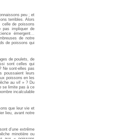
connaissons peu ; et
ns terribles. Alors
 celle de poissons
e pas impliquer de
science émergent…
ombreuses de notre
rds de poissons qui
ages de poulets, de
si sont celles qui
? Ne sont-elles pas
s poussaient leurs
 aux poissons en les
pêche au vif » ? Du
 se limite pas à ce
 nombre incalculable
ons que leur vie et
er lieu, avant notre
 sont d’une extrême
 pêche minotière ou
ais aux « poissons