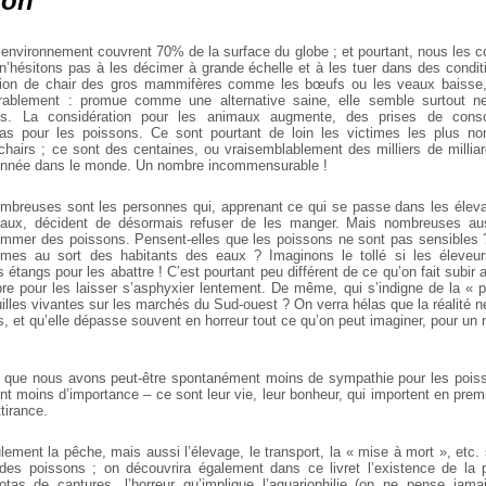
ion
r environnement couvrent 70% de la surface du globe ; et pourtant, nous les 
n’hésitons pas à les décimer à grande échelle et à les tuer dans des conditio
on de chair des gros mammifères comme les bœufs ou les veaux baisse,
ablement : promue comme une alternative saine, elle semble surtout n
es. La considération pour les animaux augmente, des prises de con
as pour les poissons. Ce sont pourtant de loin les victimes les plus n
airs ; ce sont des centaines, ou vraisemblablement des milliers de millia
année dans le monde. Un nombre incommensurable !
mbreuses sont les personnes qui, apprenant ce qui se passe dans les élev
ux, décident de désormais refuser de les manger. Mais nombreuses aus
mmer des poissons. Pensent-elles que les poissons ne sont pas sensibles 
êmes au sort des habitants des eaux ? Imaginons le tollé si les éleveur
étangs pour les abattre ! C’est pourtant peu différent de ce qu’on fait subir
libre pour les laisser s’asphyxier lentement. De même, qui s’indigne de la « 
lles vivantes sur les marchés du Sud-ouest ? On verra hélas que la réalité ne
, et qu’elle dépasse souvent en horreur tout ce qu’on peut imaginer, pour un
 que nous avons peut-être spontanément moins de sympathie pour les poiss
nt moins d’importance – ce sont leur vie, leur bonheur, qui importent en premi
tirance.
ment la pêche, mais aussi l’élevage, le transport, la « mise à mort », etc.
d des poissons ; on découvrira également dans ce livret l’existence de la
uotas de captures, l’horreur qu’implique l’aquariophilie (on ne pense jam