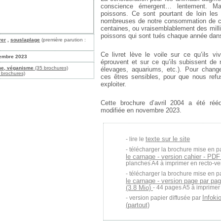
conscience émergent… lentement. Ma
poissons. Ce sont pourtant de loin les 
nombreuses de notre consommation de ch
centaines, ou vraisemblablement des milli
poissons qui sont tués chaque année dan
yer
,
souslaplage
(première parution :
Ce livret lève le voile sur ce qu’ils viv
embre 2023
éprouvent et sur ce qu’ils subissent de n
me, véganisme
(35 brochures)
élevages, aquariums, etc.). Pour change
 brochures)
ces êtres sensibles, pour que nous refu
exploiter.
Cette brochure d’avril 2004 a été rééd
modifiée en novembre 2023.
texte sur le site
lire le
télécharger la brochure mise en p
le carnage - version cahier - PDF
planches A4 à imprimer en recto-ve
télécharger la brochure mise en p
le carnage - version page par pa
(3.8 Mio)
- 44 pages A5 à imprimer e
Infoki
version papier diffusée par
(partout)