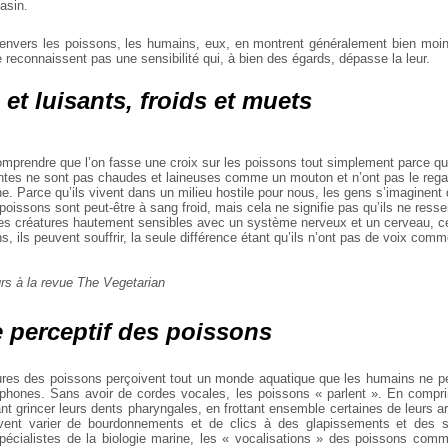
asin.
envers les poissons, les humains, eux, en montrent généralement bien moin
e reconnaissent pas une sensibilité qui, à bien des égards, dépasse la leur.
 et luisants, froids et muets
e comprendre que l’on fasse une croix sur les poissons tout simplement parce q
antes ne sont pas chaudes et laineuses comme un mouton et n’ont pas le reg
e. Parce qu’ils vivent dans un milieu hostile pour nous, les gens s’imaginent 
 poissons sont peut-être à sang froid, mais cela ne signifie pas qu’ils ne resse
es créatures hautement sensibles avec un système nerveux et un cerveau, ce 
 ils peuvent souffrir, la seule différence étant qu’ils n’ont pas de voix comm
urs à la revue The Vegetarian
 perceptif des poissons
ieures des poissons perçoivent tout un monde aquatique que les humains ne 
ophones. Sans avoir de cordes vocales, les poissons « parlent ». En compr
ant grincer leurs dents pharyngales, en frottant ensemble certaines de leurs ar
ent varier de bourdonnements et de clics à des glapissements et des s
écialistes de la biologie marine, les « vocalisations » des poissons com