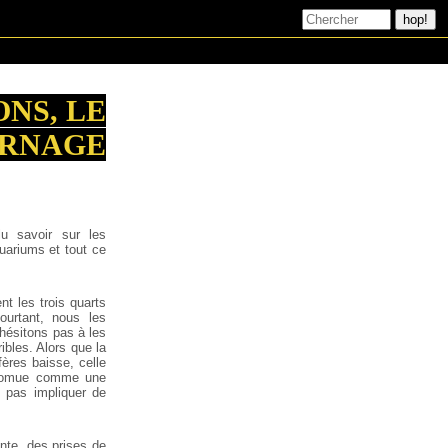
ONS, LE
RNAGE
u savoir sur les
uariums et tout ce
nt les trois quarts
ourtant, nous les
hésitons pas à les
ibles. Alors que la
res baisse, celle
 promue comme une
e pas impliquer de
nte, des prises de