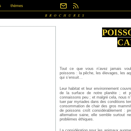
s
thèmes
BROCHURES
POISS
CA
Tout ce que vous n’avez jamais voul
poissons : la pêche, les élevages, les aq
qui s’ensuit…
Leur habitat et leur environnement couvre
de la surface de notre planète ; et p
connaissons peu ; et malgré cela, nous n’
tuer par myriades dans des conditions terr
consommation de chair des gros mammifè
de poissons croît considérablement :
alternative saine, elle semble surtout n
problèmes éthiques.
La considération pour les animaux augme