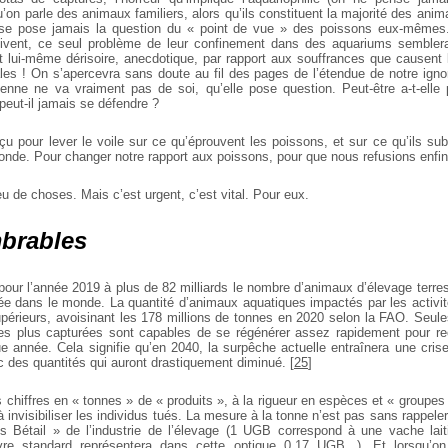
’on parle des animaux familiers, alors qu’ils constituent la majorité des an
se pose jamais la question du « point de vue » des poissons eux-mêmes. 
 vivent, ce seul problème de leur confinement dans des aquariums semblera
aît lui-même dérisoire, anecdotique, par rapport aux souffrances que causent 
s ! On s’apercevra sans doute au fil des pages de l’étendue de notre igno
dienne ne va vraiment pas de soi, qu’elle pose question. Peut-être a-t-elle 
peut-il jamais se défendre ?
çu pour lever le voile sur ce qu’éprouvent les poissons, et sur ce qu’ils sub
onde. Pour changer notre rapport aux poissons, pour que nous refusions enfin 
u de choses. Mais c’est urgent, c’est vital. Pour eux.
brables
our l’année 2019 à plus de 82 milliards le nombre d’animaux d’élevage terre
e dans le monde. La quantité d’animaux aquatiques impactés par les activi
upérieurs, avoisinant les 178 millions de tonnes en 2020 selon la FAO. Seul
les plus capturées sont capables de se régénérer assez rapidement pour rec
e année. Cela signifie qu’en 2040, la surpêche actuelle entraînera une cris
c des quantités qui auront drastiquement diminué.
[
25
]
 chiffres en « tonnes » de « produits », à la rigueur en espèces et « groupe
à invisibiliser les individus tués. La mesure à la tonne n’est pas sans rappel
s Bétail » de l’industrie de l’élevage (1 UGB correspond à une vache laiti
re standard représentera dans cette optique 0,17 UGB...). Et lorsqu’o