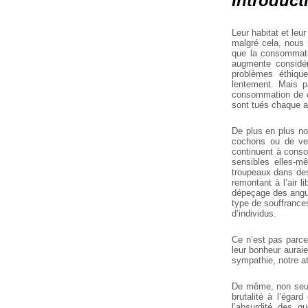
Introduct
Leur habitat et leu
malgré cela, nous 
que la consommati
augmente considér
problèmes éthiqu
lentement. Mais p
consommation de ch
sont tués chaque 
De plus en plus no
cochons ou de vea
continuent à conso
sensibles elles-m
troupeaux dans des 
remontant à l’air 
dépeçage des angui
type de souffrances
d’individus.
Ce n’est pas parce
leur bonheur auraie
sympathie, notre at
De même, non seule
brutalité à l’égar
l’absurdité des q