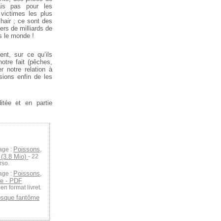
is pas pour les
victimes les plus
air ; ce sont des
ers de milliards de
s le monde !
ent, sur ce qu’ils
otre fait (pêches,
r notre relation à
sions enfin de les
itée et en partie
Poissons,
age :
 (3.8 Mio)
- 22
rso.
Poissons,
age :
ge - PDF
n format livret.
osque fantôme