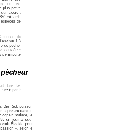
 les poissons
 plus petite
qui accroît
80 milliards
4 espèces de
00 tonnes de
’environ 1,3
re de pêche,
 la deuxième
ance importe
u pêcheur
uit dans les
eure à partir
n. Big Red, poisson
son aquarium dans le
n copain malade, le
85 un journal sud-
ortait Blackie pour
passion », selon le