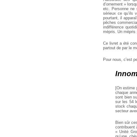
d’ornement » lorsqu
etc. Personne ne 
sérieux ce qu’ils
pourtant, il appar
pêches commerciale
indifférence quoti
mépris. Un mépris 
Ce livret a été con
partout de par le m
Pour nous, c’est pe
Innom
[On estime p
chaque anné
sont bien s
sur les 54 
stock chaqu
secteur ave
Bien sûr ces
contribuent 
« Unité Gro
qu’une chèv