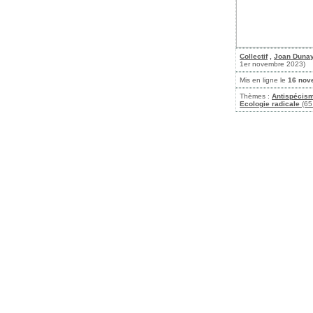
Collectif
,
Joan Duna
1er novembre 2023)
Mis en ligne le
16 nov
Thèmes :
Antispécis
Ecologie radicale
(65