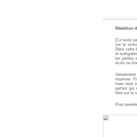
Réédition 
[Ce texte pa
sur la sensi
Dans cette b
et surlignée
les parties
écrits ou tr
Initialement
imprimer. F
mais nous n’
parties qui
libre sur le 
Pour prendr