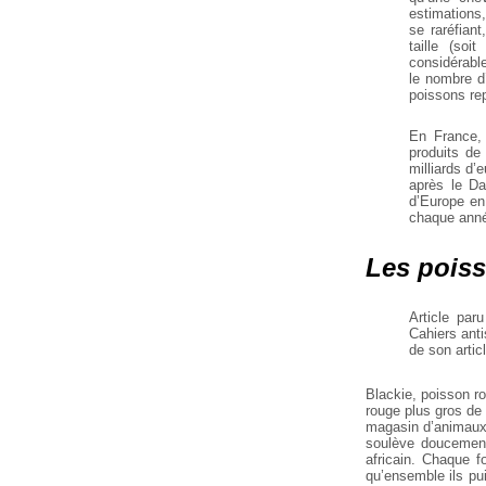
estimations,
se raréfian
taille (so
considérabl
le nombre d
poissons rep
En France, 
produits de
milliards d
après le Da
d’Europe en
chaque anné
Les poiss
Article par
Cahiers anti
de son artic
Blackie, poisson r
rouge plus gros de 
magasin d’animaux,
soulève doucement
africain. Chaque f
qu’ensemble ils pu