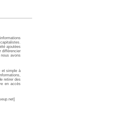
 informations
capitalistes.
 été ajoutées
 différencier
e nous avons
e et simple à
nformations,
e retirer des
uve en accès
seup.net]