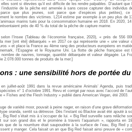
 elles sont si élevées qu’il est difficile de les rendre palpables. D’autant que
t, l’industrie de la pêche est amenée à sans cesse capturer des individus de
it parce que plus jeunes, soit parce que d’espèces plus petites), ce 
ement le nombre des victimes. L214 estime par exemple à un peu plus de 13
’animaux marins tués pour la consommation humaine en 2018. En 2020, 1
résentaient près de 40 % du total de la pêche de capture marine.
selon l’Insee (Tableau de l’économie française, 2020), « près de 556 0
 la mer [ont été] débarqués » en 2017 ce qui représente une « une valeur d
’euros » et place la France au 4ème rang des producteurs européens en matiè
nemark, l’Espagne et le Royaume Uni. La flotte de pêche française est
 nombre de navires, tonnage, quantité débarquée et valeur dégagée. La Fr
e 2.078.000 tonnes de produits de la mer.]
ons : une sensibilité hors de portée d
u en juillet-août 1991 dans la revue américaine Animals’ Agenda, puis trad
spécistes n° 1 d’octobre 1991. Revu et corrigé par nous avec l’accord de l’aut
le « Fishes and the Flesh Industry » publié dans American Vegan, été 2003.
ouge de variété moor, pouvait à peine nager, en raison d’une grave déformatio
type oranda, sentit sa détresse. Dès l’instant où Blackie avait été ajouté à 
 Big Red s’était mis à s’occuper de lui. « Big Red surveille sans relâche so
 sur son grand dos et le promène à travers l’aquarium », rapporta en 19
ois que de la nourriture était saupoudrée à la surface de l’eau, Big Red y p
issent y manger. Cela faisait un an que Big Red faisait ainsi preuve de « com