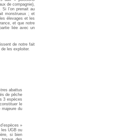
imaux de compagnie),
Si l’on prenait au
it monstrueux ; et
les élevages et les
rance, et que notre
partie liée avec un
issent de notre fait
de les exploiter.
stres abattus
tés de pêche
es 3 espèces
onstituer le
e majeure du
s d’espèces »
er les UGB ou
ère, si bien
n trouve des