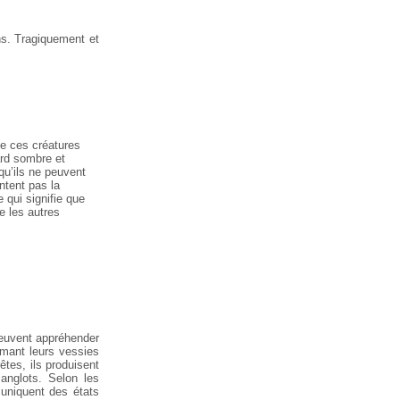
s. Tragiquement et
ue ces créatures
ard sombre et
qu’ils ne peuvent
ntent pas la
qui signifie que
e les autres
peuvent appréhender
imant leurs vessies
êtes, ils produisent
anglots. Selon les
muniquent des états