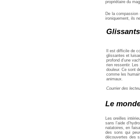
propriétaire du mag
De la compassion 
ironiquement, ils n
Glissants
Il est difficile d
glissantes et luis
profond d’une vach
rien ressentir. Les
douleur. Ce sont d
comme les humains,
animaux.
Courrier des lecte
Le monde
Les oreilles intér
sans l’aide d’hydr
natatoires, en fais
des sons qui peuv
découvertes des sp