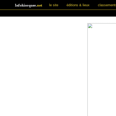
le site
éditions & lieux
classement