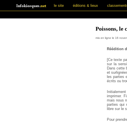
le site
éditions & lieux
classement
Poissons, le
mis en ligne le 16 nov
Réédition 
[Ce texte pa
sur la sensi
Dans cette b
et surlignée
les parties
écrits ou tr
Initialement
imprimer. F
mais nous n’
parties qui
libre sur le 
Pour prendr