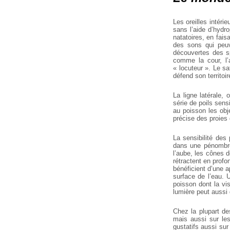
Les oreilles intér
sans l’aide d’hydr
natatoires, en fais
des sons qui peuv
découvertes des sp
comme la cour, l’a
« locuteur ». Le sa
défend son territoir
La ligne latérale,
série de poils sens
au poisson les obje
précise des proies 
La sensibilité des
dans une pénombre
l’aube, les cônes d
rétractent en profo
bénéficient d’une ap
surface de l’eau.
poisson dont la visi
lumière peut aussi 
Chez la plupart de
mais aussi sur le
gustatifs aussi su