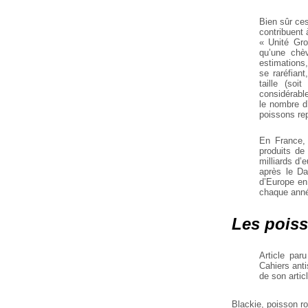
Bien sûr ces
contribuent 
« Unité Gro
qu’une chèv
estimations,
se raréfian
taille (so
considérabl
le nombre d
poissons rep
En France, 
produits de
milliards d
après le Da
d’Europe en
chaque anné
Les poiss
Article par
Cahiers anti
de son artic
Blackie, poisson r