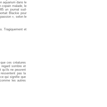
son aquarium dans le
n copain malade, le
85 un journal sud-
ortait Blackie pour
passion », selon le
s. Tragiquement et
e que ces créatures
e regard sombre et
t qu’ils ne peuvent
e ressentent pas la
e qui signifie que
x comme les autres