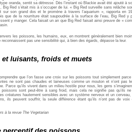
type oranda, sentit sa détresse. Dès l’instant où Blackie avait été ajouté à 
 Big Red s’était mis à s’occuper de lui. « Big Red surveille sans relâche so
 sur son grand dos et le promène à travers l’aquarium », rapporta en 19
ois que de la nourriture était saupoudrée à la surface de l’eau, Big Red y p
issent y manger. Cela faisait un an que Big Red faisait ainsi preuve de « com
asin.
envers les poissons, les humains, eux, en montrent généralement bien moin
e reconnaissent pas une sensibilité qui, à bien des égards, dépasse la leur.
 et luisants, froids et muets
e comprendre que l’on fasse une croix sur les poissons tout simplement parc
santes ne sont pas chaudes et laineuses comme un mouton et n’ont pas l
e. Parce qu’ils vivent dans un milieu hostile pour nous, les gens s’imaginen
s poissons sont peut-être à sang froid, mais cela ne signifie pas qu’ils n
des créatures hautement sensibles avec un système nerveux et un cerveau, c
, ils peuvent souffrir, la seule différence étant qu’ils n’ont pas de voi
urs à la revue The Vegetarian
 perceptif des poissons