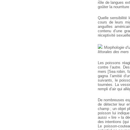
rôle de langues ex
goûter la nourritur
Quelle sensibilité
cours de leurs mig
anguilles américai
contenu d’une gra
réceptivité sexuelle
Morphologie d’u
littorales des mers
Les poissons réagi
contre l’autre. De
mers [Sea robin, f
gagna l’amitié d’u
suivants, le poiss
tournées. La vessi
rempli d’air qui all
De nombreuses espè
de détecter leur e
champ ; un objet pl
poisson lui indique
aussi « lire » la dé
des intentions (qui
Le poisson-coutea