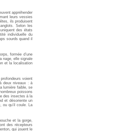
peuvent appréhender
imant leurs vessies
êtes, ils produisent
anglots. Selon les
muniquent des états
ité individuelle du
ups sourds quand il
corps, formée d’une
a nage, elle signale
n et la localisation
 profondeurs voient
à deux niveaux : à
a lumière faible, se
de nombreux poissons
tte des insectes à la
d et désoriente un
e, ou qu’il coule. La
bouche et la gorge,
ont des récepteurs
nton, qui jouent le