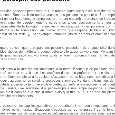
ieures des poissons perçoivent tout un monde aquatique que les humains ne 
ophones. Sans avoir de cordes vocales, les poissons « parlent ». En compr
ant grincer leurs dents pharyngales, en frottant ensemble certaines de leurs ar
ent varier de bourdonnements et de clics à des glapissements et des s
écialistes de la biologie marine, les « vocalisations » des poissons com
larme ou la soumission, en même temps que l’espèce, la taille et l’ident
tinfin shiner mâle
[
2
]
, par exemple, ronronne lors de sa cour et émet des co
e.
 organe sensitif que la plupart des poissons possèdent de chaque côté du 
ibles alignés de la tête à la queue, détecte elle aussi les vibrations. Pendant l
ts proches grâce aux vibrations qu’ils renvoient, autorisant ainsi la navigatio
dans l’obscurité.
 poissons à la lumière est supérieure à la nôtre. Beaucoup de poissons des
 où un chat ne voit rien. Les espèces d’eau peu profonde ont une vision 
e la rétine, sensibles à la couleur, s’avancent, et les bâtonnets, sensibles à l
ndeur ; au coucher du soleil, le processus s’inverse. Pendant la transition, 
titude à percevoir la lumière ultraviolette, qui suffit à leur indiquer la silhoue
 Une lumière vive soudaine, due par exemple à une lampe de poche, surpren
on s’est adaptée à la nuit. Il arrive alors qu’il fuie, ou qu’il se fige sur plac
détruire des bâtonnets.
s poissons, les papilles gustatives se répartissent non seulement dans la 
s lèvres et le museau. Beaucoup d’espèces qui se nourrissent sur le fond 
r des extensions de leurs nageoires pelviennes ou sur des barbes sous leur me