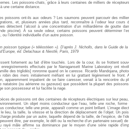
ternes. Les poissons-chats, grâce à leurs centaines de milliers de récepteurs
e à une certaine distance.
 les poissons ont-ils aux odeurs ? Les saumons peuvent parcourir des millie
rations, et, plusieurs années plus tard, reconnaître à l’odeur leur cours d
nes détectent l’alcool à une concentration d’un milliardième de goutte d
nde piscine). À sa seule odeur, certains poissons peuvent déterminer l’es
, ou l’identité individuelle d’un autre poisson.
n poisson typique (« téléostéen »). D’après J. Nicholls, dans le Guide de la 
 d’Europe, éd. Delachaux & Niestlé, Paris, 1979
ssent fortement au fait d’être touchés. Lors de la cour, ils se frottent sou
s enregistrements effectués par le Narragansett Marine Laboratory ont révé
amille des triglidés] ronronne quand on le caresse. Ricardo Mandojana, phot
n robin des mers initialement méfiant en lui grattant légèrement le front
on, apparemment impatient de se faire caresser, venait à la rencontre du p
e natatoire (ou aérienne ou gazeuse) que possèdent la plupart des poissons
ège son possesseur et lui facilite la nage.
ces de poissons ont des centaines de récepteurs électriques sur leur peau, 
nvironnement. Un objet moins conducteur que l’eau, telle une roche, form
us conducteur, telle une proie, apparaît comme un point brillant. L’image élect
 le lieu, la taille, la vitesse et la direction de déplacement de l’objet. Un poi
charge produite par un autre, laquelle dépend de la taille, de l’espèce, de l’ide
 peuvent être, par exemple, le défi ou la recherche d’un partenaire sexuel) de c
u rayé mâle affirme sa dominance par le moyen d’une série rapide d’impu