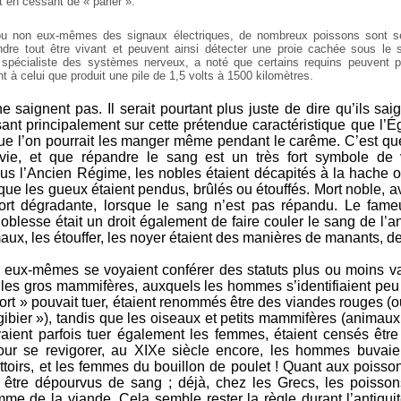
 en cessant de « parler ».
 ou non eux-mêmes des signaux électriques, de nombreux poissons sont 
ndre tout être vivant et peuvent ainsi détecter une proie cachée sous le s
 spécialiste des systèmes nerveux, a noté que certains requins peuvent 
nt à celui que produit une pile de 1,5 volts à 1500 kilomètres.
 saignent pas. Il serait pourtant plus juste de dire qu’ils sa
ant principalement sur cette prétendue caractéristique que l’É
que l’on pourrait les manger même pendant le carême. C’est que
 vie, et que répandre le sang est un très fort symbole de 
us l’Ancien Régime, les nobles étaient décapités à la hache o
 que les gueux étaient pendus, brûlés ou étouffés. Mort noble, 
ort dégradante, lorsque le sang n’est pas répandu. Le fameu
oblesse était un droit également de faire couler le sang de l’a
aux, les étouffer, les noyer étaient des manières de manants, de
 eux-mêmes se voyaient conférer des statuts plus ou moins va
: les gros mammifères, auxquels les hommes s’identifiaient peu
fort » pouvait tuer, étaient renommés être des viandes rouges 
gibier »), tandis que les oiseaux et petits mammifères (animau
vaient parfois tuer également les femmes, étaient censés êtr
our se revigorer, au XIXe siècle encore, les hommes buvaie
oirs, et les femmes du bouillon de poulet ! Quant aux poissons
 être dépourvus de sang ; déjà, chez les Grecs, les poisson
me de la viande. Cela semble rester la règle durant l’antiquité