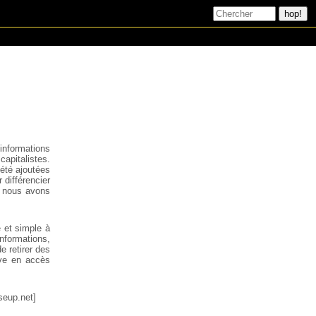
 informations
capitalistes.
 été ajoutées
 différencier
e nous avons
e et simple à
nformations,
e retirer des
uve en accès
seup.net]