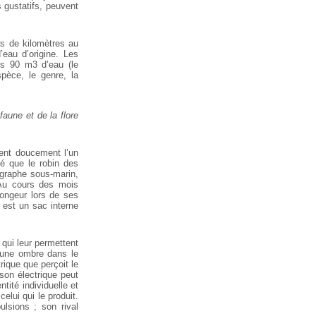
 gustatifs, peuvent
rs de kilomètres au
’eau d’origine. Les
ans 90 m3 d’eau (le
pèce, le genre, la
faune et de la flore
vent doucement l’un
lé que le robin des
ographe sous-marin,
. Au cours des mois
longeur lors de ses
 est un sac interne
qui leur permettent
e une ombre dans le
rique que perçoit le
sson électrique peut
ntité individuelle et
elui qui le produit.
lsions ; son rival