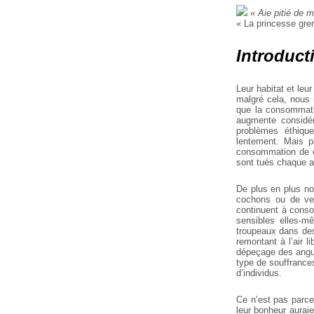
«
Aie pitié de m
« La princesse gren
Introduct
Leur habitat et leu
malgré cela, nous 
que la consommati
augmente considér
problèmes éthiqu
lentement. Mais p
consommation de ch
sont tués chaque 
De plus en plus no
cochons ou de vea
continuent à conso
sensibles elles-m
troupeaux dans des 
remontant à l’air 
dépeçage des angui
type de souffrances
d’individus.
Ce n’est pas parce
leur bonheur auraie