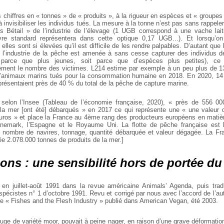
 chiffres en « tonnes » de « produits », à la rigueur en espèces et « groupe
à invisibiliser les individus tués. La mesure à la tonne n’est pas sans rappel
s Bétail » de l’industrie de l’élevage (1 UGB correspond à une vache laiti
re standard représentera dans cette optique 0,17 UGB...). Et lorsqu’o
 elles sont si élevées qu’il est difficile de les rendre palpables. D’autant que
t, l’industrie de la pêche est amenée à sans cesse capturer des individus de
it parce que plus jeunes, soit parce que d’espèces plus petites), ce 
ement le nombre des victimes. L214 estime par exemple à un peu plus de 13
’animaux marins tués pour la consommation humaine en 2018. En 2020, 1
résentaient près de 40 % du total de la pêche de capture marine.
selon l’Insee (Tableau de l’économie française, 2020), « près de 556 0
 la mer [ont été] débarqués » en 2017 ce qui représente une « une valeur d
’euros » et place la France au 4ème rang des producteurs européens en matiè
nemark, l’Espagne et le Royaume Uni. La flotte de pêche française est
 nombre de navires, tonnage, quantité débarquée et valeur dégagée. La Fr
e 2.078.000 tonnes de produits de la mer.]
ons : une sensibilité hors de portée d
u en juillet-août 1991 dans la revue américaine Animals’ Agenda, puis trad
spécistes n° 1 d’octobre 1991. Revu et corrigé par nous avec l’accord de l’aut
le « Fishes and the Flesh Industry » publié dans American Vegan, été 2003.
ouge de variété moor, pouvait à peine nager, en raison d’une grave déformatio