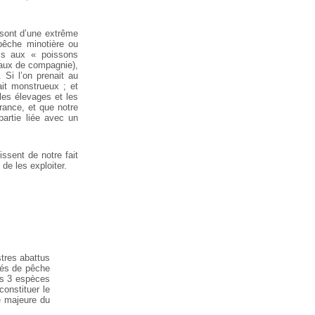
 sont d’une extrême
 pêche minotière ou
ais aux « poissons
imaux de compagnie),
Si l’on prenait au
it monstrueux ; et
les élevages et les
rance, et que notre
partie liée avec un
issent de notre fait
de les exploiter.
stres abattus
tés de pêche
es 3 espèces
onstituer le
e majeure du