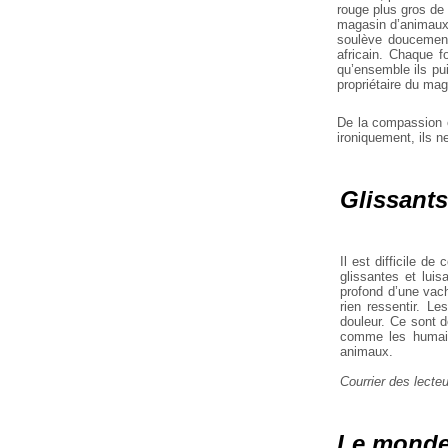
rouge plus gros de 
magasin d’animaux,
soulève doucement
africain. Chaque f
qu’ensemble ils pu
propriétaire du mag
De la compassion 
ironiquement, ils n
Glissants
Il est difficile d
glissantes et lui
profond d’une vach
rien ressentir. Le
douleur. Ce sont 
comme les humains
animaux.
Courrier des lecte
Le monde