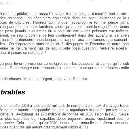
tirance.
ment la pêche, mais aussi l’élevage, le transport, la « mise à mort », etc.
d des poissons ; on découvrira également dans ce livret l’existence de la
uotas de captures, l’horreur qu’implique l’aquariophilie (on ne pense jam
’on parle des animaux familiers, alors qu’ils constituent la majorité des an
se pose jamais la question du « point de vue » des poissons eux-mêmes. 
 vivent, ce seul problème de leur confinement dans des aquariums semblera
aît lui-même dérisoire, anecdotique, par rapport aux souffrances que causent 
s ! On s’apercevra sans doute au fil des pages de l’étendue de notre igno
dienne ne va vraiment pas de soi, qu’elle pose question. Peut-être a-t-elle 
peut-il jamais se défendre ?
çu pour lever le voile sur ce qu’éprouvent les poissons, et sur ce qu’ils sub
onde. Pour changer notre rapport aux poissons, pour que nous refusions enfin 
u de choses. Mais c’est urgent, c’est vital. Pour eux.
brables
our l’année 2019 à plus de 82 milliards le nombre d’animaux d’élevage terre
e dans le monde. La quantité d’animaux aquatiques impactés par les activi
upérieurs, avoisinant les 178 millions de tonnes en 2020 selon la FAO. Seul
les plus capturées sont capables de se régénérer assez rapidement pour rec
e année. Cela signifie qu’en 2040, la surpêche actuelle entraînera une cris
c des quantités qui auront drastiquement diminué.
[
1
]