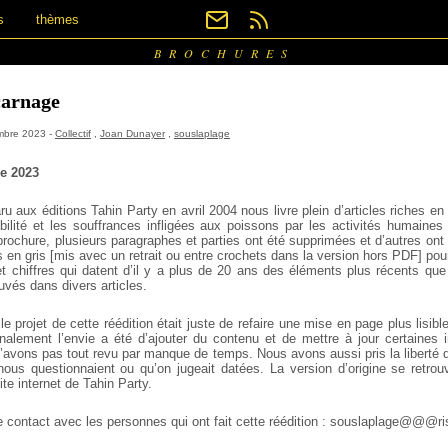
s
thèmes
BROCHURES
 carnage
embre 2023 -
Collectif
,
Joan Dunayer
,
souslaplage
de 2023
ru aux éditions Tahin Party en avril 2004 nous livre plein d’articles riches en
bilité et les souffrances infligées aux poissons par les activités humaines 
rochure, plusieurs paragraphes et parties ont été supprimées et d’autres ont
s en gris [mis avec un retrait ou entre crochets dans la version hors PDF] pour
 et chiffres qui datent d’il y a plus de 20 ans des éléments plus récents qu
ouvés dans divers articles.
 le projet de cette réédition était juste de refaire une mise en page plus lisibl
inalement l’envie a été d’ajouter du contenu et de mettre à jour certaines i
avons pas tout revu par manque de temps. Nous avons aussi pris la liberté d
 nous questionnaient ou qu’on jugeait datées. La version d’origine se retro
site internet de Tahin Party.
e contact avec les personnes qui ont fait cette réédition : souslaplage@@@ri