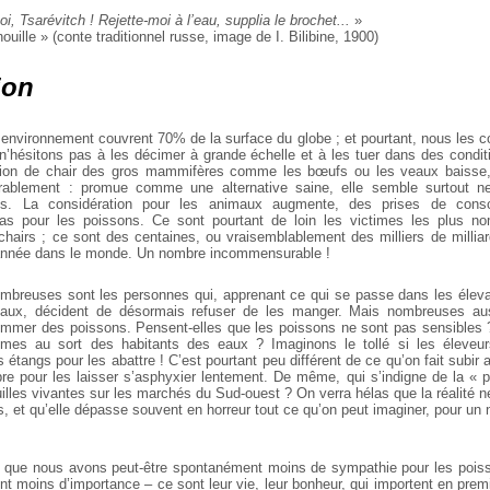
oi, Tsarévitch ! Rejette-moi à l’eau, supplia le brochet...
»
ouille » (conte traditionnel russe, image de I. Bilibine, 1900)
ion
r environnement couvrent 70% de la surface du globe ; et pourtant, nous les 
n’hésitons pas à les décimer à grande échelle et à les tuer dans des conditio
on de chair des gros mammifères comme les bœufs ou les veaux baisse,
ablement : promue comme une alternative saine, elle semble surtout n
es. La considération pour les animaux augmente, des prises de con
as pour les poissons. Ce sont pourtant de loin les victimes les plus n
airs ; ce sont des centaines, ou vraisemblablement des milliers de millia
année dans le monde. Un nombre incommensurable !
mbreuses sont les personnes qui, apprenant ce qui se passe dans les élev
ux, décident de désormais refuser de les manger. Mais nombreuses aus
mmer des poissons. Pensent-elles que les poissons ne sont pas sensibles 
êmes au sort des habitants des eaux ? Imaginons le tollé si les éleveur
étangs pour les abattre ! C’est pourtant peu différent de ce qu’on fait subir
libre pour les laisser s’asphyxier lentement. De même, qui s’indigne de la « 
lles vivantes sur les marchés du Sud-ouest ? On verra hélas que la réalité ne
, et qu’elle dépasse souvent en horreur tout ce qu’on peut imaginer, pour un
 que nous avons peut-être spontanément moins de sympathie pour les poiss
nt moins d’importance – ce sont leur vie, leur bonheur, qui importent en premi