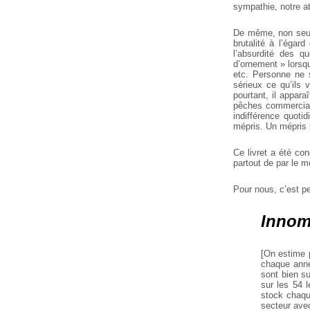
sympathie, notre at
De même, non seule
brutalité à l’égar
l’absurdité des q
d’ornement » lorsqu
etc. Personne ne 
sérieux ce qu’ils
pourtant, il appar
pêches commerciale
indifférence quoti
mépris. Un mépris 
Ce livret a été con
partout de par le m
Pour nous, c’est pe
Innom
[On estime p
chaque anné
sont bien s
sur les 54 
stock chaqu
secteur ave