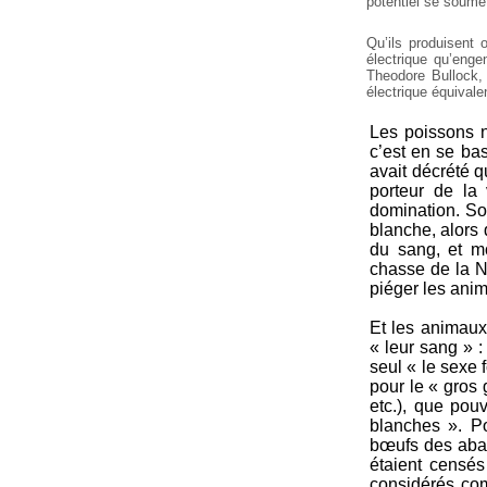
potentiel se soumet
Qu’ils produisent
électrique qu’enge
Theodore Bullock,
électrique équivale
Les poissons ne
c’est en se bas
avait décrété 
porteur de la
domination. So
blanche, alors
du sang, et m
chasse de la N
piéger les anim
Et les animaux
« leur sang » 
seul « le sexe 
pour le « gros 
etc.), que pou
blanches ». P
bœufs des abatt
étaient censés
considérés com