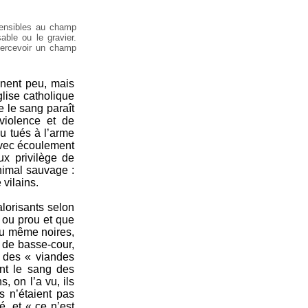
sensibles au champ
able ou le gravier.
percevoir un champ
ignent peu, mais
glise catholique
 le sang paraît
violence et de
u tués à l’arme
avec écoulement
x privilège de
nimal sauvage :
 vilains.
lorisants selon
 ou prou et que
(ou même noires,
x de basse-cour,
e des « viandes
nt le sang des
, on l’a vu, ils
s n’étaient pas
, et « ce n’est