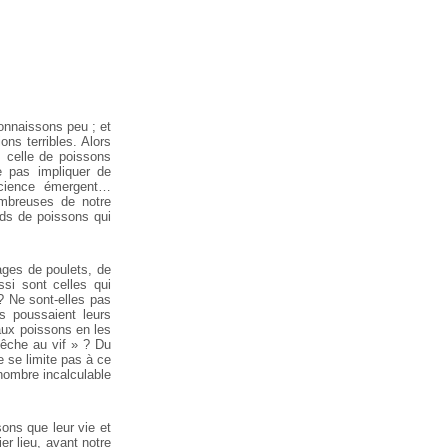
connaissons peu ; et
ns terribles. Alors
 celle de poissons
e pas impliquer de
science émergent…
ombreuses de notre
rds de poissons qui
ages de poulets, de
si sont celles qui
? Ne sont-elles pas
s poussaient leurs
 aux poissons en les
pêche au vif » ? Du
 se limite pas à ce
 nombre incalculable
ons que leur vie et
er lieu, avant notre