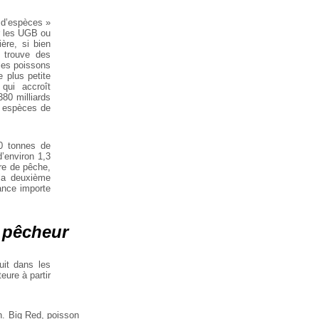
s d’espèces »
er les UGB ou
ère, si bien
n trouve des
 les poissons
 plus petite
qui accroît
80 milliards
4 espèces de
00 tonnes de
’environ 1,3
re de pêche,
 la deuxième
ance importe
u pêcheur
uit dans les
eure à partir
n. Big Red, poisson