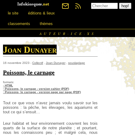
le site
éditions & lieux
classements
thèmes
AUTEUR·ICE·XS
Joan Dunayer
16 novembre 2023 -
Collectif
,
Joan Dunayer
,
souslaplage
Poissons, le carnage
formats:
· HTML
· Poissons, le carnage - version cahier (PDF)
· Poissons, le carnage - version page par page (PDF)
Tout ce que vous n’avez jamais voulu savoir sur les
poissons : la pêche, les élevages, les aquariums et
tout ce qui s’ensuit…
Leur habitat et leur environnement couvrent les trois
quarts de la surface de notre planète ; et pourtant,
nous les connaissons peu ; et malgré cela, nous