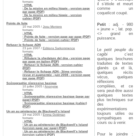
formats:
il s’étiole et meurt
· HTML
comme un
· De la misère en milieu hippie - version page
par page (PDF)
coquelicot coupé.
· De la misère en milieu hippie - version
cahier (PDF)
Points de fuite
Petit
: adj. - 980
10 mai 2005 /
Josu Montero
« jeune » ; lat. pop.
formats:
<> grand en
· HTML
· Points de fuite - version page par page (PDF)
puissance.
· Points de fuite - version cahier (PDF)
Refuser le fichage ADN
23 juin 2007 /
Editions Sarkommence
Le
petit peuple du
formats:
cagibi
c’est
· HTML
· Rifiutare la shedature del dna - version page
quelques brochures
par page en italien (PDF)
traduites de textes
· Refuser le fichage ADN - version cahier
glanés ça et là,
(PDF)
· Refuser le fichage ADN - 3ème version,
quelques récits
revue et augmentée - juin 2008 - version page
vécus, quelques
par page (PDF)
réflexions
Scénographie répressive basique
compilées, et ce
10 juillet 2005 /
Anonyme
formats:
sera peut-être aussi
· HTML
quelques textes
· Scénographie répressive basique (page par
plus techniques sur
page) (PDF)
· Scénographie répressive basique (cahier)
des
(PDF)
expérimentations
Un an au pénitencier de Blackwell’s Island
toujours utiles ou
19 mai 2005 /
Emma Goldman
sympathiques en
formats:
· HTML
cours ou à venir.
· Un an au pénitencier de Blackwell’s Island
(version page par page) (PDF)
· Un an au pénitencier de Blackwell’s Island
Pour le joindre :
(version cahier) (PDF)