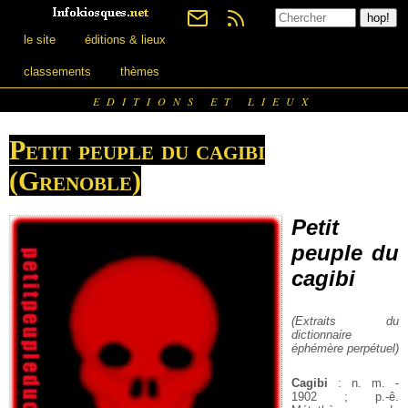
le site
éditions & lieux
classements
thèmes
EDITIONS ET LIEUX
Petit peuple du cagibi
(Grenoble)
Petit
peuple du
cagibi
(Extraits du
dictionnaire
éphémère perpétuel)
Cagibi
: n. m. -
1902 ; p.-ê.