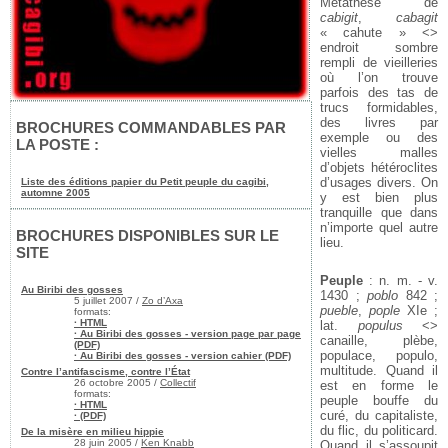
Métathèse de
cabigit
,
cabagit
« cahute » <>
endroit sombre
rempli de vieilleries
où l’on trouve
parfois des tas de
trucs formidables,
des livres par
BROCHURES COMMANDABLES PAR
exemple ou des
LA POSTE :
vielles malles
d’objets hétéroclites
d’usages divers. On
Liste des éditions papier du Petit peuple du cagibi,
automne 2005
y est bien plus
tranquille que dans
n’importe quel autre
BROCHURES DISPONIBLES SUR LE
lieu.
SITE
Peuple
: n. m. - v.
Au Biribi des gosses
1430 ;
poblo
842 ;
5 juillet 2007 /
Zo d’Axa
pueble
,
pople
XIe ;
formats:
· HTML
lat.
populus
<>
· Au Biribi des gosses - version page par page
canaille, plèbe,
(PDF)
populace, populo,
· Au Biribi des gosses - version cahier (PDF)
multitude. Quand il
Contre l’antifascisme, contre l’État
26 octobre 2005 /
Collectif
est en forme le
formats:
peuple bouffe du
· HTML
curé, du capitaliste,
· (PDF)
du flic, du politicard.
De la misère en milieu hippie
28 juin 2005 /
Ken Knabb
Quand il s’assoupit