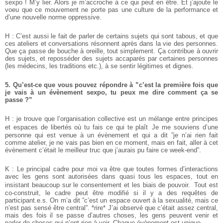
sexpo ! M’y lier. Alors je m’accroche à ce qui peut en être. Et j’ajoute le
voeu que ce mouvement ne porte pas une culture de la performance et
d’une nouvelle norme oppressive.
H : C’est aussi le fait de parler de certains sujets qui sont tabous, et que
ces ateliers et conversations résonnent après dans la vie des personnes.
Que ça passe de bouche à oreille, tout simplement. Ça contribue à ouvrir
des sujets, et reposséder des sujets accaparés par certaines personnes
(les médecins, les traditions etc.), à se sentir légitimes et dignes.
5. Qu’est-ce que vous pouvez répondre à ”c’est la première fois que
je vais à un évènement sexpo, tu peux me dire comment ça se
passe ?”
H : je trouve que l’organisation collective est un mélange entre principes
et espaces de libertés où tu fais ce qui te plaît Je me souviens d’une
personne qui est venue à un évènement et qui a dit ”je n’ai rien fait
comme atelier, je ne vais pas bien en ce moment, mais en fait, aller à cet
évènement c’était le meilleur truc que j’aurais pu faire ce week-end”.
K : Le principal cadre pour moi va être que toutes formes d’interactions
avec les gens sont autorisées dans quasi tous les espaces, tout en
insistant beaucoup sur le consentement et les biais de pouvoir. Tout est
co-construit, le cadre peut être modifié si il y a des requêtes de
participant.e.s.
On m’a dit ”c’est un espace ouvert à la sexualité, mais ce
n’est pas sensé être central”. *rire* J’ai observé que c’était assez central,
mais des fois il se passe d’autres choses, les gens peuvent venir et
parler de choses qui n’ont rien à voir. Chaque évènement est unique.