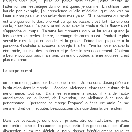
Bougie/Candle play - prise de parole semi-fictive ”j’aime mettre de
l’attention sur l’esthétique du moment quand je domine. En utilisant une
bougie par exemple, j’ai conscience qu’elle m’éclaire, que l’on voit sa
lueur sur ma peau, et son reflet dans mes yeux. Si la personne qui reçoit
est allongée sur le dos, elle voit ce qui se passe, c’est fort. La cire qui
coule, c’est beau. Je peux aussi jouer avec la chaleur de la flamme qui
s’approche du corps. J’alterne les moments doux et brusques quand je
fais tomber les perles de cire, je change de zones aussi. L’endroit le plus
sensible c’est le pli du coude, et la gorge. J’aime bien proposer à la
personne d’éteindre elle-même la bougie à la fin. Ensuite, pour enlever la
cire froide, j’utilise des couteaux et je râcle la peau doucement. Couteau
à beurre pourquoi pas, mais bon, un grand couteau à lame aiguisée, c’est
plus ma came.”
Le sexpo et moi
en ce moment, j’aime pas beaucoup la vie. Je me sens désespérée par
la situation dans le monde ; écocide, violences, tristesses, culture de la
performance, tout ça. Dans les évènements sexpo, il y a de l’auto-
organisation, de la liberté, de l’invention, une vigilance à ce trop de
performance. “personne ne mange l’espace” a écrit une amie Je me
sens en droit de m’écouter, beauuuucoup plus que dans la vie random.
Dans ces espaces je sens que : je peux être contradictoire, je peux
me sentir moche et l’assumer, je peux partir d’un groupe au milieu d’une
discussion si ça me déplait je peux danser frénétiquement seule et