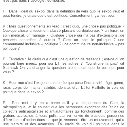
n’est pas dans l’idéologie néo-libérale.
H : Dans l’idéal du sexpo, dans la définition de vers quoi le sexpo veut et
peut tendre, je dirais que c’est politique. Concrètement, ça l’est peu.
K : Mes questionnements en vrac : c’est quoi, une chose pas politique ?
Quelque chose uniquement classé plaisant ou douloureux ? un loisir, un
soin médical, un mariage ? Quelque chose qui n’a pas d’extensions, de
pensées accordées à autruix ? C’est un label le politique ? une
communauté inclusive = politique ?
une communauté non-inclusive = pas
politique ?
P : Tentative : Je dirais que c’est une question de ressentis ; est-ce qu’on
pourrait faire mieux, pour soi ET les autres ?. “Construire la paix” dit
Starhawk
On va changer la question alors, c’est quoi le politique pour
vous ?
K : Pour moi c’est l’exigence assumée que pose l’inclusivité ; âge, genre,
race, corps dominants, validité, identité, etc. Et toi Paillette tu vois du
politique dans le sexpo ?
P : Pour moi il y en a parce qu’il y a l’importance du Care, la
micropolitique, et le souhait que les personnes exportent des ”trucs de
collectifs anticapitalistes et antiautoritaires qui fonctionnent”, comme des
gratons accrochés à leurs pulls. J’ai vu l’envie de plusieurs personnes
d’être force d’action dans ce que je reconnais être un mouvement, qui a
une histoire et des avancées. J’ai envie de voir du politique dans le