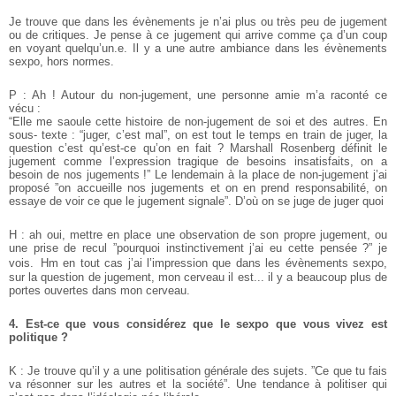
Je trouve que dans les évènements je n’ai plus ou très peu de jugement
ou de critiques. Je pense à ce jugement qui arrive comme ça d’un coup
en voyant quelqu’un.e. Il y a une autre ambiance dans les évènements
sexpo, hors normes.
P : Ah ! Autour du non-jugement, une personne amie m’a raconté ce
vécu :
“Elle me saoule cette histoire de non-jugement de soi et des autres. En
sous- texte : “juger, c’est mal”, on est tout le temps en train de juger, la
question c’est qu’est-ce qu’on en fait ? Marshall Rosenberg définit le
jugement comme l’expression tragique de besoins insatisfaits, on a
besoin de nos jugements !” Le lendemain à la place de non-jugement j’ai
proposé ”on accueille nos jugements et on en prend responsabilité, on
essaye de voir ce que le jugement signale”. D’où on se juge de juger quoi
H : ah oui, mettre en place une observation de son propre jugement, ou
une prise de recul ”pourquoi instinctivement j’ai eu cette pensée ?” je
vois. Hm en tout cas j’ai l’impression que dans les évènements sexpo,
sur la question de jugement, mon cerveau il est... il y a beaucoup plus de
portes ouvertes dans mon cerveau.
4. Est-ce que vous considérez que le sexpo que vous vivez est
politique ?
K : Je trouve qu’il y a une politisation générale des sujets. ”Ce que tu fais
va résonner sur les autres et la société”. Une tendance à politiser qui