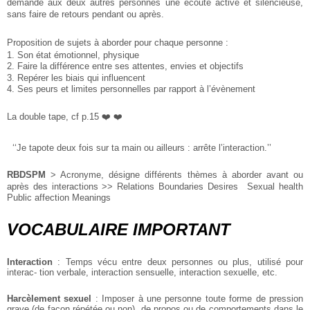
demande aux deux autres personnes une écoute active et silencieuse,
sans faire de retours pendant ou après.
Proposition de sujets à aborder pour chaque personne :
1. Son état émotionnel, physique
2. Faire la différence entre ses attentes, envies et objectifs
3. Repérer les biais qui influencent
4. Ses peurs et limites personnelles par rapport à l’évènement
La double tape, cf p.15 ❤️ ❤️
‘‘Je tapote deux fois sur ta main ou ailleurs : arrête l’interaction.’’
RBDSPM
> Acronyme, désigne différents thèmes à aborder avant ou
après des interactions >> Relations Boundaries Desires Sexual health
Public affection Meanings
VOCABULAIRE IMPORTANT
Interaction
: Temps vécu entre deux personnes ou plus, utilisé pour
interac- tion verbale, interaction sensuelle, interaction sexuelle, etc.
Harcèlement sexuel
: Imposer à une personne toute forme de pression
grave (de façon répétée ou non), de propos ou de comportements dans le