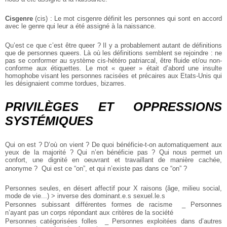
Cisgenre
(cis) : Le mot cisgenre définit les personnes qui sont en accord
avec le genre qui leur a été assigné à la naissance.
Qu’est ce que c’est être queer ? Il y a probablement autant de définitions
que de personnes queers. Là où les définitions semblent se rejoindre : ne
pas se conformer au système cis-hétéro patriarcal, être fluide et/ou non-
conforme aux étiquettes. Le mot « queer » était d’abord une insulte
homophobe visant les personnes racisées et précaires aux Etats-Unis qui
les désignaient comme tordues, bizarres.
PRIVILÈGES ET OPPRESSIONS
SYSTÉMIQUES
Qui on est ? D’où on vient ? De quoi bénéficie-t-on automatiquement aux
yeux de la majorité ? Qui n’en bénéficie pas ? Qui nous permet un
confort, une dignité en oeuvrant et travaillant de manière cachée,
anonyme ? Qui est ce “on”, et qui n’existe pas dans ce “on” ?
Personnes seules, en désert affectif pour X raisons (âge, milieu social,
mode de vie...) > inverse des dominant.e.s sexuel.le.s
Personnes subissant différentes formes de racisme
_ Personnes
n’ayant pas un corps répondant aux critères de la société
Personnes catégorisées folles
_ Personnes exploitées dans d’autres