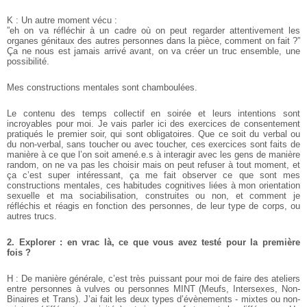
K : Un autre moment vécu :
”eh on va réfléchir à un cadre où on peut regarder attentivement les
organes génitaux des autres personnes dans la pièce, comment on fait ?”
Ça ne nous est jamais arrivé avant, on va créer un truc ensemble, une
possibilité.
Mes constructions mentales sont chamboulées.
Le contenu des temps collectif en soirée et leurs intentions sont
incroyables pour moi. Je vais parler ici des exercices de consentement
pratiqués le premier soir, qui sont obligatoires. Que ce soit du verbal ou
du non-verbal, sans toucher ou avec toucher, ces exercices sont faits de
manière à ce que l’on soit amené.e.s à interagir avec les gens de manière
random, on ne va pas les choisir mais on peut refuser à tout moment, et
ça c’est super intéressant, ça me fait observer ce que sont mes
constructions mentales, ces habitudes cognitives liées à mon orientation
sexuelle et ma sociabilisation, construites ou non, et comment je
réfléchis et réagis en fonction des personnes, de leur type de corps, ou
autres trucs.
2. Explorer : en vrac là, ce que vous avez testé pour la première
fois ?
H : De manière générale, c’est très puissant pour moi de faire des ateliers
entre personnes à vulves ou personnes MINT (Meufs, Intersexes, Non-
Binaires et Trans). J’ai fait les deux types d’évènements - mixtes ou non-