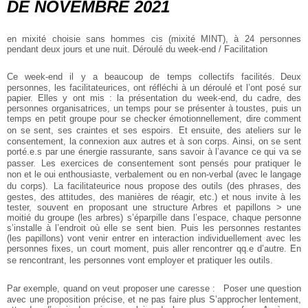
DE NOVEMBRE 2021
en mixité choisie sans hommes cis (mixité MINT), à 24 personnes
pendant deux jours et une nuit.
Déroulé du week-end / Facilitation
Ce week-end il y a beaucoup de temps collectifs facilités. Deux
personnes, les facilitateurices, ont réfléchi à un déroulé et l’ont posé sur
papier. Elles y ont mis : la présentation du week-end, du cadre, des
personnes organisatrices, un temps pour se présenter à toustes, puis un
temps en petit groupe pour se checker émotionnellement, dire comment
on se sent, ses craintes et ses espoirs. Et ensuite, des ateliers sur le
consentement, la connexion aux autres et à son corps. Ainsi, on se sent
porté.e.s par une énergie rassurante, sans savoir à l’avance ce qui va se
passer. Les exercices de consentement sont pensés pour pratiquer le
non et le oui enthousiaste, verbalement ou en non-verbal (avec le langage
du corps). La facilitateurice nous propose des outils (des phrases, des
gestes, des attitudes, des manières de réagir, etc.) et nous invite à les
tester, souvent en proposant une structure Arbres et papillons > une
moitié du groupe (les arbres) s’éparpille dans l’espace, chaque personne
s’installe à l’endroit où elle se sent bien. Puis les personnes restantes
(les papillons) vont venir entrer en interaction individuellement avec les
personnes fixes, un court moment, puis aller rencontrer qq.e d’autre. En
se rencontrant, les personnes vont employer et pratiquer les outils.
Par exemple, quand on veut proposer une caresse : Poser une question
avec une proposition précise, et ne pas faire plus S’approcher lentement,