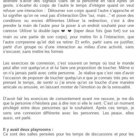
attendre d’avoir des signaux clairs de la personne en face Après un
geste, s’écarter du corps de l’autre le temps d’intégrer
quand on veut
refuser une interaction : Détourner son corps quand l’autre s’approche et
lui signifier qu’on ne veut pas d’interaction Dire ”oui, mais...” et poser des
conditions ou envies différentes Utiliser la redirection, c’est à dire
prendre la main de l’autre pour la poser à un endroit souhaité pour une
caresse Utiliser la double tape ❤️ ❤️ (taper deux fois (pas fort) sur sa
main ou une partie de son corps), pour mettre fin à l’interaction, que
l’autre comprenne qu’iel doit se retirer Et enfin, partir sans se justifier,
partir d’un groupe ou d’une interaction au milieu d’une activité, sans
s’excuser, sans mettre les formes
Les exercices de connexion, c’est souvent un temps où tout le monde
peut aller voir quelqu’un.e et lui faire une proposition de toucher. Même si
on n’a jamais parlé avec cette personne. Je réalise que c’est rare d’avoir
l’occasion de proposer de toucher quelqu’un.e que je connais très peu en
prenant le temps, de sentir si j’ai envie qu’on se touche d’une manière
amicale ou amusée, en laissant monter de l’émotion ou de la sensualité.
D’avoir fait les exercices de consentement avant me rassure, je me dis
que la personne n’hésitera pas à dire non si elle le sent. C’est un moment
privilégié entre deux personnes qui le souhaitent. Après ces temps, je
sens une connexion différente avec les personnes. Les peaux, elles
aussi, ont parlé.
Il y avait deux playrooms :
Ce sont des salles pensées pour les temps de discussions et pour les