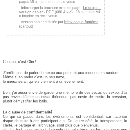
pages A5 à imprimer en recto-verso.
Le sexpo -
télécharger la brochure mise en page :
version cahier - PDF (680.4 kio)
- 16 planches A4
à imprimr en recto verso.
Infokiosque fantôme
version papier diffusée par
(partout)
Coucou, c’est Olin !
J’arrête pas de parler du sexpo aux potes et aux inconnu.e.s random,
Même si en parler c’est un peu naze,
le mieux serait qu’iels viennent à un évènement.
Bon,
j’ai aussi envie de garder une mémoire de ces vécus du sexpo.
J’ai
pas envie d’écrire un essai théorique,
pas envie de mettre la pression,
plutôt démystifier les bails.
La clause de confidentialité
Ce qui se passe dans les évènements est
confidentiel, car raconter
risque
de nuire à des participant.e.s.
De l’autre côté, la transparence, la
clarté, le partage et l’archivage, sont plus que bienvenus.
=> J’ai tout anonymisé et demandé
des relectures par les personnes que