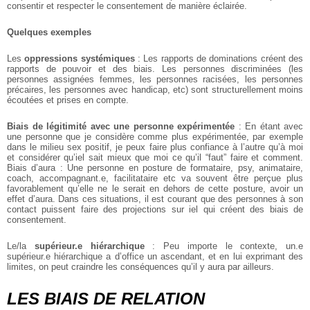
consentir et respecter le consentement de manière éclairée.
Quelques exemples
Les
oppressions systémiques
: Les rapports de dominations créent des
rapports de pouvoir et des biais. Les personnes discriminées (les
personnes assignées femmes, les personnes racisées, les personnes
précaires, les personnes avec handicap, etc) sont structurellement moins
écoutées et prises en compte.
Biais de légitimité avec une personne expérimentée
: En étant avec
une personne que je considère comme plus expérimentée, par exemple
dans le milieu sex positif, je peux faire plus confiance à l’autre qu’à moi
et considérer qu’iel sait mieux que moi ce qu’il “faut” faire et comment.
Biais d’aura : Une personne en posture de formataire, psy, animataire,
coach, accompagnant.e, facilitataire etc va souvent être perçue plus
favorablement qu’elle ne le serait en dehors de cette posture, avoir un
effet d’aura. Dans ces situations, il est courant que des personnes à son
contact puissent faire des projections sur iel qui créent des biais de
consentement.
Le/la
supérieur.e hiérarchique
: Peu importe le contexte, un.e
supérieur.e hiérarchique a d’office un ascendant, et en lui exprimant des
limites, on peut craindre les conséquences qu’il y aura par ailleurs.
LES BIAIS DE RELATION