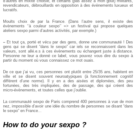
d’autres en mixité choisie, et certains (pas assez à mon goût) militants,
revendicateurs, débrouillards en opposition à des évènements luxueux et
lucratifs.
Moults choix de par la France.
(Dans l’autre sens, il existe des
évènements ‘‘à couleur sexpo’’ => un festival qui propose quelques
ateliers sexpo parmi d’autres activités, par exemple.)
–
Et tout ça, porté et vécu par des gens, donne une communauté ! Des
gens qui se disent “dans le sexpo” car iels se reconnaissent dans les
valeurs, sont allé.e.s à ces évènements ou échangent juste à distance.
Personne ne leur a donné ce label, vous pouvez vous dire du sexpo à
partir du moment où vous connaissez ce mot ouais.
De ce que j’ai vu, ces personnes ont plutôt entre 25/35 ans, habitent en
ville et se disent souvent neuroatypiques (à fonctionnement cognitif
différent d’une norme).
Il y en a des aisées et diplomées, des peu
fortunées, des très impliquées, des de passage, des qui créent des
micro-évènements, et toutes celles que j’oublie.
La communauté sexpo de Paris comprend 400 personnes à vue de mon
nez, impossible d’avoir une idée du nombre de personnes se disant “dans
le sexpo” en France...
How to do your sexpo ?