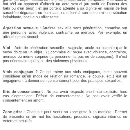
but réel ou apparent d’obtenir un acte sexuel (au profit de l’auteur des
faits ou d’un tiers) ; et qui portent atteinte à sa dignité en raison de leur
caractère dégradant ou humiliant, ou créent à son encontre une situation
intimidante, hostile ou offensante.
Agression sexuelle
: Atteinte sexuelle sans pénétration, commise sur
une personne avec violence, contrainte ou menace. Par exemple, un
attouchement sexuel.
Viol
: Acte de pénétration sexuelle : vaginale, anale ou buccale (par le
sexe/ doigt ou un objet...) ; commise ou reçue avec violence, contrainte,
menace ou même surprise (la personne n’a pas eu de soupçons). Il n’est
pas nécessaire qu’il y ait des violences physiques.
Viols conjugaux ?
Ce qui mène aux viols conjugaux, c’est souvent
considérer qu’un mode de relation (la romance, le couple, etc.) est un
engagement à donner son consentement pour des pratiques sexuelles.
Bris de consentement
: Ne pas avoir respecté une limite explicite, hors
cas d’agressions.
Défaut de consentement : Ne pas avoir vérifié le
consentement en amont.
Zone grise
: Chacun.e peut sentir sa zone grise à sa manière. Permet
de présenter en un mot les hésitations, pressions, signaux internes ou
externes brouillés.