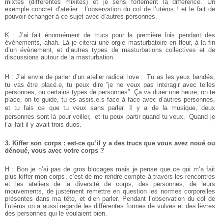
mixtes (différentes mixités) et je sens fortement la différence.
Un
exemple concret d’atelier : l’observation du col de l’utérus ! et le fait de
pouvoir échanger à ce sujet avec d’autres personnes.
K : J’ai fait énormément de trucs pour la première fois pendant des
évènements, ahah. Là je citerai une orgie masturbatoire en fleur, à la fin
d’un évènement, et d’autres types de masturbations collectives et de
discussions autour de la masturbation.
H : J’ai envie de parler d’un atelier radical love : Tu as les yeux bandés,
tu vas être placé.e, tu peux dire ”je ne veux pas interagir avec telles
personnes, ou certains types de personnes”. Ça va durer une heure, on te
place, on te guide, tu es assis.e.s face à face avec d’autres personnes,
et tu fais ce que tu veux sans parler. Il y a de la musique, deux
personnes sont là pour veiller, et tu peux partir quand tu veux. Quand je
l’ai fait il y avait trois duos.
3. Kiffer son corps : est-ce qu’il y a des trucs que vous avez noué ou
dénoué, vous avec votre corps ?
H : Bon je n’ai pas de gros blocages mais je pense que ce qui m’a fait
plus kiffer mon corps, c’est de me rendre compte à travers les rencontres
et les ateliers de la diversité de corps, des personnes, de leurs
mouvements, de justement remettre en question les normes corporelles
présentes dans ma tête, et d’en parler. Pendant l’observation du col de
l’utérus on a aussi regardé les différentes formes de vulves et des lèvres
des personnes qui le voulaient bien.