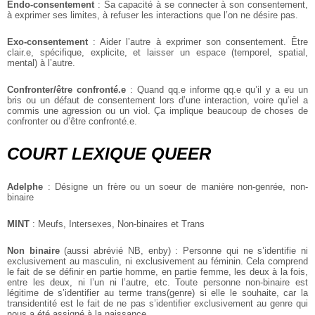
Endo-consentement
: Sa capacité à se connecter à son consentement,
à exprimer ses limites, à refuser les interactions que l’on ne désire pas.
Exo-consentement
: Aider l’autre à exprimer son consentement. Être
clair.e, spécifique, explicite, et laisser un espace (temporel, spatial,
mental) à l’autre.
Confronter/être confronté.e
: Quand qq.e informe qq.e qu’il y a eu un
bris ou un défaut de consentement lors d’une interaction, voire qu’iel a
commis une agression ou un viol. Ça implique beaucoup de choses de
confronter ou d’être confronté.e.
COURT LEXIQUE QUEER
Adelphe
: Désigne un frère ou un soeur de manière non-genrée, non-
binaire
MINT
: Meufs, Intersexes, Non-binaires et Trans
Non binaire
(aussi abrévié NB, enby) : Personne qui ne s’identifie ni
exclusivement au masculin, ni exclusivement au féminin. Cela comprend
le fait de se définir en partie homme, en partie femme, les deux à la fois,
entre les deux, ni l’un ni l’autre, etc. Toute personne non-binaire est
légitime de s’identifier au terme trans(genre) si elle le souhaite, car la
transidentité est le fait de ne pas s’identifier exclusivement au genre qui
nous a été assigné à la naissance.