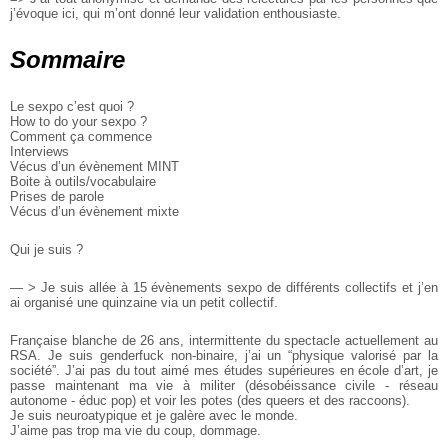
j’évoque ici,
qui m’ont donné leur validation enthousiaste.
Sommaire
Le sexpo c’est quoi ?
How to do your sexpo ?
Comment ça commence
Interviews
Vécus d’un évènement MINT
Boite à outils/vocabulaire
Prises de parole
Vécus d’un évènement mixte
Qui je suis ?
— > Je suis allée à 15 évènements sexpo de différents collectifs
et j’en
ai organisé une quinzaine via un petit collectif.
Française blanche de 26 ans, intermittente du spectacle actuellement au
RSA.
Je suis genderfuck non-binaire, j’ai un “physique valorisé par la
société”.
J’ai pas du tout aimé mes études supérieures en école d’art,
je
passe maintenant ma vie à militer (désobéissance civile - réseau
autonome - éduc pop) et voir les potes (des queers et des raccoons).
Je suis neuroatypique et je galère avec le monde.
J’aime pas trop ma vie du coup, dommage.