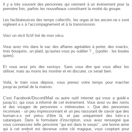
Il y a très souvent des personnes qui viennent à un évènement pour la
première fois, parfois les nouvelleaux constituent la moitié du groupe.
Les facilitateurices des temps collectifs, les orgas et les ancien.ne.s
sont
vigileant.e.s à l’accompagnement et à la transmission.
Voici un récit fictif tiré de mon vécu.
Vous avez mis dans le sac des affaires agréables à porter, des snacks,
trois bouquins, un plaid, qu’auriez-vous pu oublier ?
_ (spoiler : les boules
quies).
Et vous avez pris des sextoys. Sans vous dire que vous alliez les
utiliser, mais au moins les montrer et en discuter, ce serait bien.
Voilà, le train vous dépose, vous prenez votre temps pour marcher
jusqu’au portail de la maison.
C’est Facebook/Discord/Mail ou autre outil internet qui vous a guidé.e
jusqu’ici, qui vous a informé de cet évènement. Vous avez vu des noms
et des visages de personnes « intéressées ». Que des personnes
inconnues - un peu impressionnant et un peu rassurant de savoir que des
humain.e.s ont prévu d’être là, et pas uniquement des lutin.e.s
sataniques. Dans le formulaire d’inscription, vous avez renseigné que
vous connaissiez telle personne ‘‘qui est dans le sexpo’’, une bonne amie
qui à cet endroit est devenue votre clé magique, vous cooptant pour