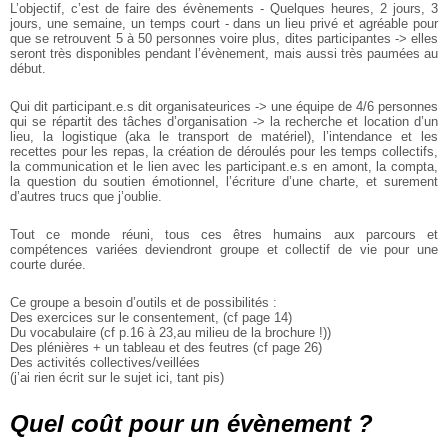
L’objectif, c’est de faire des évènements - Quelques heures, 2 jours, 3
jours,
une semaine, un temps court - dans un lieu privé et agréable pour
que se retrouvent
5 à 50 personnes voire plus, dites participantes -> elles
seront très disponibles pendant l’évènement, mais aussi très paumées au
début.
Qui dit participant.e.s dit organisateurices -> une équipe de 4/6 personnes
qui se répartit des tâches d’organisation -> la recherche et location d’un
lieu, la logistique (aka le transport de matériel), l’intendance et les
recettes pour les repas, la création de déroulés pour les temps collectifs,
la communication et le lien avec les participant.e.s en amont, la compta,
la question du soutien émotionnel, l’écriture d’une charte, et surement
d’autres trucs que j’oublie.
Tout ce monde réuni, tous ces êtres humains aux parcours et
compétences variées deviendront groupe et collectif de vie pour une
courte durée.
Ce groupe a besoin d’outils et de possibilités :
Des exercices sur le consentement, (cf page 14)
Du vocabulaire (cf p.16 à 23,au milieu de la brochure !))
Des plénières + un tableau et des feutres (cf page 26)
Des activités collectives/veillées
(j’ai rien écrit sur le sujet ici, tant pis)
Quel coût pour un évènement ?