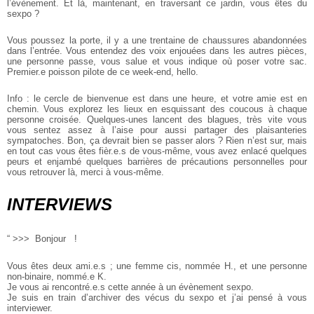
l’évènement. Et là, maintenant, en traversant ce jardin, vous êtes du
sexpo ?
Vous poussez la porte, il y a une trentaine de chaussures abandonnées
dans l’entrée. Vous entendez des voix enjouées dans les autres pièces,
une personne passe, vous salue et vous indique où poser votre sac.
Premier.e poisson pilote de ce week-end, hello.
Info : le cercle de bienvenue est dans une heure, et votre amie est en
chemin. Vous explorez les lieux en esquissant des coucous à chaque
personne croisée. Quelques-unes lancent des blagues, très vite vous
vous sentez assez à l’aise pour aussi partager des plaisanteries
sympatoches. Bon, ça devrait bien se passer alors ? Rien n’est sur, mais
en tout cas vous êtes fièr.e.s de vous-même, vous avez enlacé quelques
peurs et enjambé quelques barrières de précautions personnelles pour
vous retrouver là, merci à vous-même.
INTERVIEWS
“
>>> Bonjour !
Vous êtes deux ami.e.s ; une femme cis, nommée H., et une personne
non-binaire, nommé.e K.
Je vous ai rencontré.e.s cette année à un évènement sexpo.
Je suis en train d’archiver des vécus du sexpo et j’ai pensé à vous
interviewer.