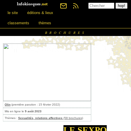
le site
éditions & lieux
classements
thèmes
BROCHURES
Olin
(première parution : 15 février 2022)
Mis en ligne le
9 août 2023
Thèmes :
Sexualités, relations affectives
(58 brochures)
LE SEXPO