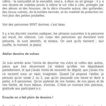
câlins - la sensualité et la sexualité, seul.e, à deux ou en groupe ; il y a
une dizaine de matelas posés à même le sol côte à côte, protégés par
des alèses et des housses, de la déco chouette autour, des guirlandes,
des tissus colorés, de la lumière tamisée, et du matériel de protection ist-
mst plus des petites poubelles.
Voir des personnes MINT dominer, c’est beau
Il y a les discrets sourires sadiques, les phrases susurrées à la personne
qui reçoit, les silences. Les corps des personnes qui dominent sont
présents, ils sont attentifs, et tendus. On sent qu’ils tiennent ; leur
souffle, le moment, le plaisir.
Atelier dessins de vulves
Je suis arrivée avec l’envie de dessiner ma vulve et celles des autres,
parce que tout récemment j’ai réalisé qu’elles me dégoûtaient
partiellement, et que j’avais honte de ressentir du dégoût, que j’avais mis
ce ressenti sous un tapis imaginaire. Quand j’ai proposé l’atelier, je
pensais qu’on serait 2 ou 3, pas qu’on passerait une heure et demi à
parler, à 8 personnes. Qu’on parlerait de nos hontes, de nos peurs et de
nos fiertés, de trucs tabous, d’envies. C’était un moment très précieux,
gratitude aux participant.e.s.
Ensuite on a fait plein de dessins !