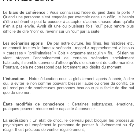
Le
biais de cohérence
: Vous connaissez l’idée du pied dans la porte ?
Quand une personne s’est engagée par exemple dans un câlin, le besoin
d’être cohérent.e peut la pousser à accepter d’autres choses alors qu’elle
n’en a pas envie. Avoir dit une ou plusieurs fois “oui” peut rendre plus
difficile de dire “non” ou revenir sur un “oui” par la suite.
Les
scénarios appris
: De par notre culture, les films, les histoires etc.
on connait toustes le fameux scénario : regard > rapprochement > bisous
> caresses > “préliminaires” > Coït > orgasme masculin > fin. Si rien ne
vient stopper l’enchaînement de certains scénarios socialement
habituels, il semble convenu d’office qu’ils s’enchaînent de cette manière.
Pourtant, cela ne correspond pas forcément aux désirs du moment.
L’
éducation
: Notre éducation nous a globalement appris à obéir, à dire
oui, à éviter le non comme pouvant blesser l’autre ou créer du conflit, ce
qui rend pour de nombreuses personnes beaucoup plus facile de dire oui
que de dire non.
États modifiés de conscience
: Certaines substances, émotions,
pratiques peuvent réduire notre capacité à consentir.
La
sidération
: En état de choc, le cerveau peut bloquer les processus
psychiques qui empêchent la personne de penser à l’évènement ou d’y
réagir. Il est précieux de vérifier régulièrement,