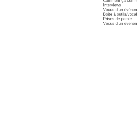
Comment ça com
Interviews
Vécus d’un évène
Boite à outils/voca
Prises de parole
Vécus d’un évènem