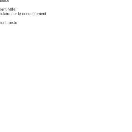
mence
ment MINT
bulaire sur le consentement
ent mixte