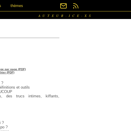
s
thèmes
AUTEUR·ICE·XS
age par page (PDF)
ahier (PDF)
 ?
finitions et outils
AUCOUP
, des trucs intimes, kiffants,
i ?
xpo ?