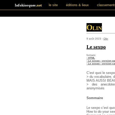
le site
éditions & lieux
classement
Olin
9 août 2023 -
Olin
Le sexpo
formats:
· HTML
· Le sexpo - version p
· Le sexpo - version c
C’est quoi le sexpo
> du vocabulaire, dé
MAIS AUSSI BE
> des anecdotes
anonymisés
Sommaire
Le sexpo c’est quo
How to do your se