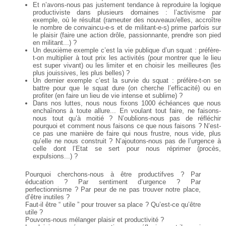
Et n’avons-nous pas justement tendance à reproduire la logique
productiviste dans plusieurs
domaines : l’activisme par
exemple, où le résultat (rameuter des nouveaux/elles, accroître
le
nombre de convaincu-e-s et de militant-e-s) prime parfois sur
le plaisir (faire une action drôle,
passionnante, prendre son pied
en militant...) ?
Un deuxième exemple c’est la vie publique d’un squat : préfère-
t-on multiplier à tout prix les
activités (pour montrer que le lieu
est super vivant) ou les limiter et en choisir les meilleures (les
plus jouissives, les plus belles) ?
Un dernier exemple c’est la survie du squat : préfère-t-on se
battre pour que le squat dure (on
cherche l’efficacité) ou en
profiter (en faire un lieu de vie intense et sublime) ?
Dans nos luttes, nous nous fixons 1000 échéances que nous
enchaînons à toute allure... En
voulant tout faire, ne faisons-
nous tout qu’à moitié ? N’oublions-nous pas de réfléchir
pourquoi
et comment nous faisons ce que nous faisons ? N’est-
ce pas une manière de faire qui nous
frustre, nous vide, plus
qu’elle ne nous construit ? N’ajoutons-nous pas de l’urgence à
celle dont
l’Etat se sert pour nous réprimer (procès,
expulsions...) ?
Pourquoi cherchons-nous à être productifves ? Par
éducation ? Par sentiment d’urgence ? Par
perfectionnisme ? Par peur de ne pas trouver notre place,
d’être inutiles ?
Faut-il être “ utile ” pour trouver sa place ? Qu’est-ce qu’être
utile ?
Pouvons-nous mélanger plaisir et productivité ?