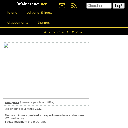
le site
éditions & lieux
classements
thèmes
BROCHURES
anonymes
(première parution : 2002)
Mis en ligne le
2 mars 2022
Thèmes :
Auto-organisation, expérimentations collectives
(97 brochures)
Squat, logement
(45 brochures)