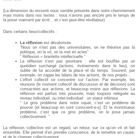
(La dimension du ressenti nous semble présente dans notre cheminement
mais moins dans nos textes : nous n’avons pas encore pris le temps de
la poser vraiment par écrit... et c’est peut-être révélateur)
Dans certains lieux/collectifs :
La réflexion
est dévalorisée.
“Nous on n’est pas des universitaires, on ne théorise pas la
politique, on la vit, on la met en actes”
“ Réflexion = branlette intellectuelle ”
La réflexion n’est pas prioritaire : elle est bouffée par un
quotidien surchargé (actions, événements dans le lieu), on
oublie de lui accorder de la place et du temps. Souvent, par
exemple, on zappe les bilans de nos actions, de nos projets...
L’effort collectif se concentre sur l’action. Par exemple, les
réunions (le moment collectif de discussion et de décision) sont
consacrées aux actions, et beaucoup moins aux réflexions. La
réflexion est parfois très poussée, mais toujours reléguée au
niveau individuel, ou inter-individuel : un statut inférieur.
“ Le gros problème dans notre squat, c’est un problème de
pouvoir [et beaucoup en sont conscient-e-s]. Et le monstrueux
problème, c’est que ce gros problème, on le pose jamais
collectivement. ”
La réflexion collective est un regard, un retour, sur ce qu’on vit et fait
ensemble. Elle permet d’en prendre conscience, de le remettre en cause,
et de le changer collectivement.