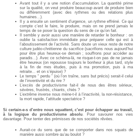
Avant tout il y a une notion d’accumulation. La quantité prime
sur la qualité, on veut produire
beaucoup avant de produire bien
ou différemment (avec des rythmes ou des relations plus
humaines...).
Il y a ensuite un sentiment d’urgence, un rythme effréné. Ce qui
compte c’est le faire, le
produire, mais on ne prend jamais le
temps de se poser la question du sens de ce qu’on fait.
Il semble y avoir aussi une manière de retarder le bonheur : on
oublie la satisfaction immédiate
pour préparer celle qui est à
l’aboutissement de l’activité. Sans doute un vieux reste de notre
culture judéo-chrétienne du sacrifice (sacrifions nous aujourd’hui
pour être plus heureux-se
demain ; souffrons pour accéder au
paradis...). Avec ce schéma-là, ne risque-t-on pas de ne
jamais
être heureux (on repousse toujours le bonheur à plus tard, style
à la fin de mes études,
puis à ma promotion, puis à ma
retraite... et on s’épuise) ?
Le temps “ perdu ” (où l’on traîne, sans but précis) serait-il celui
de l’inventivité et du rire ?
L’excès de productivisme fait-il de nous des êtres sérieux,
sévères, frustrés, chiants, chiés ?
L’extrême inverse nous mène-t-il à l’inactivité, la non-résistance,
la mort rapide, l’attitude
spectatrice ?
Si certain-e-s d’entre nous squattent, c’est pour échapper au travail,
à la logique du
productivisme absolu
. Pour savourer nos vies
davantage. Pour tenter des prémisses de nos
sociétés rêvées.
Aurait-ce du sens que de se comporter dans nos squats de
manière aussi sombre qu’au boulot ?