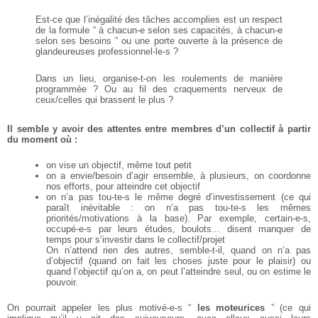
Est-ce que l’inégalité des tâches accomplies est un respect
de la formule “ à chacun-e selon ses capacités, à chacun-e
selon ses besoins ” ou une porte ouverte à la présence de
glandeureuses professionnel-le-s ?
Dans un lieu, organise-t-on les roulements de manière
programmée ? Ou au fil des craquements nerveux de
ceux/celles qui brassent le plus ?
Il semble y avoir des attentes entre membres d’un collectif à partir
du moment où :
on vise un objectif, même tout petit
on a envie/besoin d’agir ensemble, à plusieurs, on coordonne
nos efforts, pour atteindre cet
objectif
on n’a pas tou-te-s le même degré d’investissement (ce qui
paraît inévitable : on n’a pas tou-te-s les mêmes
priorités/motivations à la base). Par exemple, certain-e-s,
occupé-e-s par leurs études, boulots... disent manquer de
temps pour s’investir dans le collectif/projet
On n’attend rien des autres, semble-t-il, quand on n’a pas
d’objectif (quand on fait les choses juste pour le plaisir) ou
quand l’objectif qu’on a, on peut l’atteindre seul, ou on estime le
pouvoir.
On pourrait appeler les plus motivé-e-s “
les moteurices
” (ce qui