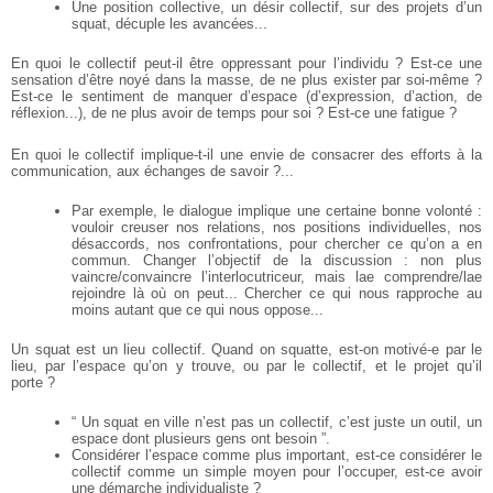
Une position collective, un désir collectif, sur des projets d’un
squat, décuple les avancées...
En quoi le collectif peut-il être oppressant pour l’individu ? Est-ce une
sensation d’être noyé dans la masse, de ne plus exister par soi-même ?
Est-ce le sentiment de manquer d’espace (d’expression, d’action, de
réflexion...), de ne plus avoir de temps pour soi ? Est-ce une fatigue ?
En quoi le collectif implique-t-il une envie de consacrer des efforts à la
communication, aux échanges de savoir ?...
Par exemple, le dialogue implique une certaine bonne volonté :
vouloir creuser nos relations, nos positions individuelles, nos
désaccords, nos confrontations, pour chercher ce qu’on a en
commun. Changer l’objectif de la discussion : non plus
vaincre/convaincre l’interlocutriceur, mais lae comprendre/lae
rejoindre là où on peut... Chercher ce qui nous rapproche au
moins autant que ce qui nous oppose...
Un squat est un lieu collectif. Quand on squatte, est-on motivé-e par le
lieu, par l’espace qu’on y trouve, ou par le collectif, et le projet qu’il
porte ?
“ Un squat en ville n’est pas un collectif, c’est juste un outil, un
espace dont plusieurs gens ont besoin ”.
Considérer l’espace comme plus important, est-ce considérer le
collectif comme un simple moyen pour l’occuper, est-ce avoir
une démarche individualiste ?