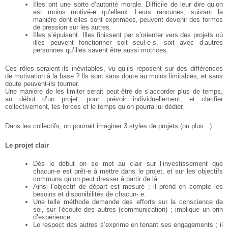
Illes ont une sorte d’autorité morale. Difficile de leur dire qu’on
est moins motivé-e qu’elleux.
Leurs rancunes, suivant la
manière dont elles sont exprimées, peuvent devenir des formes
de
pression sur les autres.
Illes s’épuisent. Illes finissent par s’orienter vers des projets où
illes peuvent fonctionner soit
seul-e-s, soit avec d’autres
personnes qu’illes savent être aussi motrices.
Ces rôles seraient-ils inévitables, vu qu’ils reposent sur des différences
de motivation à la base ? Ils
sont sans doute au moins limitables, et sans
doute peuvent-ils tourner.
Une manière de les limiter serait peut-être de s’accorder plus de temps,
au début d’un projet, pour
prévoir individuellement, et clarifier
collectivement, les forces et le temps qu’on pourra lui dédier.
Dans les collectifs, on pourrait imaginer 3 styles de projets (ou plus...) :
Le projet clair
Dès le début on se met au clair sur l’investissement que
chacun-e est prêt-e à mettre dans le
projet, et sur les objectifs
communs qu’on peut dresser à partir de là.
Ainsi l’objectif de départ est mesuré ; il prend en compte les
besoins et disponibilités de chacun-
e.
Une telle méthode demande des efforts sur la conscience de
soi, sur l’écoute des autres
(communication) ; implique un brin
d’expérience...
Le respect des autres s’exprime en tenant ses engagements ; il