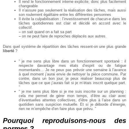
Il rend le fonctionnement interne explicite, donc plus facilement
changeable
Il n’assure pas seulement la réalisation des tâches, mais aussi
son roulement égalitaire entre les
différentes personnes
Il évite la culpabilisation : l’investissement de chacun-e dans les
tâches quotidiennes est clair et
décidé en accord avec le
collectif.
–
on sait quand on a fait sa part
–
on ne peut faire de reproches déplacés aux autres.
Dans quel système de répartition des tâches ressent-on une plus grande
liberté
?
“ je me sens plus libre dans un fonctionnement spontané : il
respecte davantage mes états
d’esprit ou de fatigue
momentanés... Je ne peux pas prévoir une semaine à l’avance
à quel
moment j’aurai envie de nettoyer la pièce commune. Par
contre, dans un bon jour, je peux
réaliser beaucoup plus de
tâches que ce que j’aurais fait si je m’étais inscrit quelque part.
”
“ je me sens plus libre si je me suis inscrite sur un planning :
cela me permet de gérer mon
temps, d’être au clair avec
d’éventuelles attentes collectives, d’être plus à l’aise dans un
quotidien sans suspicion mutuelle. Et si je déborde d’énergie,
rien ne m’empêche d’en faire plus
que prévu. ”
Pourquoi reproduisons-nous des
normes ?