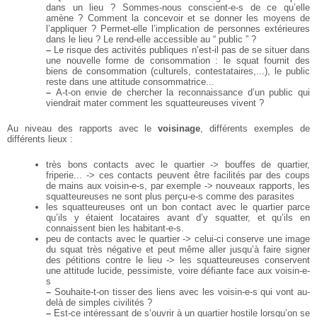
dans un lieu ? Sommes-nous
conscient-e-s de ce qu’elle
amène ? Comment la concevoir et se donner les moyens de
l’appliquer ? Permet-elle l’implication de personnes extérieures
dans le lieu ? Le rend-elle
accessible au “ public ” ?
–
Le risque des activités publiques n’est-il pas de se situer dans
une nouvelle forme de
consommation : le squat fournit des
biens de consommation (culturels, contestataires,...), le public
reste dans une attitude consommatrice...
–
A-t-on envie de chercher la reconnaissance d’un public qui
viendrait mater comment les
squatteureuses vivent ?
Au niveau des rapports avec le
voisinage
, différents exemples de
différents lieux :
très bons contacts avec le quartier -> bouffes de quartier,
friperie... -> ces contacts peuvent
être facilités par des coups
de mains aux voisin-e-s, par exemple -> nouveaux rapports,
les
squatteureuses ne sont plus perçu-e-s comme des parasites
les squatteureuses ont un bon contact avec le quartier parce
qu’ils y étaient locataires avant
d’y squatter, et qu’ils en
connaissent bien les habitant-e-s.
peu de contacts avec le quartier -> celui-ci conserve une image
du squat très négative et
peut même aller jusqu’à faire signer
des pétitions contre le lieu -> les squatteureuses
conservent
une attitude lucide, pessimiste, voire défiante face aux voisin-e-
s
–
Souhaite-t-on tisser des liens avec les voisin-e-s qui vont au-
delà de simples civilités ?
–
Est-ce intéressant de s’ouvrir à un quartier hostile lorsqu’on se