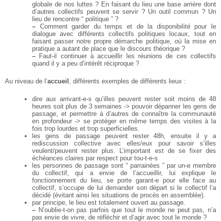
globale de nos luttes ? En faisant du lieu une base arrière dont
d’autres collectifs peuvent se servir ? Un outil commun ? Un
lieu de rencontre “ politique ” ?
–
Comment garder du temps et de la disponibilité pour le
dialogue avec différents collectifs politiques
locaux, tout en
faisant passer notre propre démarche politique, où la mise en
pratique a autant de
place que le discours théorique ?
–
Faut-il continuer à accueillir les réunions de ces collectifs
quand il y a peu d’intérêt réciproque ?
Au niveau de l’
accueil
, différents exemples de différents lieux :
dire aux arrivant-e-s qu’illes peuvent rester soit moins de 48
heures soit plus de 3 semaines -> pouvoir dépanner les gens de
passage, et permettre à d’autres de connaître la communauté
en profondeur -> se protéger en même temps des visites à la
fois trop lourdes et trop
superficielles.
les gens de passage peuvent rester 48h, ensuite il y a
rediscussion collective avec elles/eux
pour savoir s’illes
veulent/peuvent rester plus. L’important est de se fixer des
échéances
claires par respect pour tou-t-e-s
les personnes de passage sont “ parrainées ” par un-e membre
du collectif, qui a envie de
l’accueillir, lui explique le
fonctionnement du lieu, se porte garant-e pour elle face au
collectif,
s’occupe de lui demander son départ si le collectif l’a
décidé (évitant ainsi les situations de
procès en assemblée).
par principe, le lieu est totalement ouvert au passage.
–
N’oublie-t-on pas parfois que tout le monde ne peut pas, n’a
pas envie de vivre, de réfléchir et
d’agir avec tout le monde ?