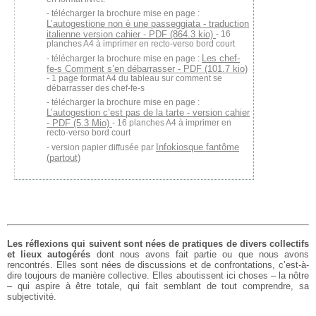
télécharger la brochure mise en page :
L’autogestione non è une passeggiata - traduction
italienne version cahier - PDF (864.3 kio)
- 16
planches A4 à imprimer en recto-verso bord court
Les chef-
télécharger la brochure mise en page :
fe-s Comment s’en débarrasser - PDF (101.7 kio)
- 1 page format A4 du tableau sur comment se
débarrasser des chef-fe-s
télécharger la brochure mise en page :
L’autogestion c’est pas de la tarte - version cahier
- PDF (5.3 Mio)
- 16 planches A4 à imprimer en
recto-verso bord court
Infokiosque fantôme
version papier diffusée par
(partout)
Les réflexions qui suivent sont nées de pratiques de divers collectifs
et lieux autogérés
dont nous avons fait partie ou que nous avons
rencontrés. Elles sont nées de discussions et de confrontations, c’est-à-
dire toujours de manière collective. Elles aboutissent ici choses – la nôtre
– qui aspire à être totale, qui fait semblant de tout comprendre, sa
subjectivité.