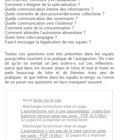
Comment s’éloigner de la spécialisation ?
Quelle communication interne des informations ?
Quels moments de discussions/décisions collectives ?
Quelle communication des sentiments ?
Quelle communication vers l’extérieur ?
Comment sortir de la consommation ?
Comment atteindre l’autonomie alimentaire ?
Quels liens ville-campagne ?
Faut-il envisager la légalisation de nos squats ?
Toutes ces questions sont très présentes dans les squats
puisqu’elles
touchent à la pratique de l’autogestion. On s’est
dit qu’on se sentait un peu
isolé-e-s sur ces réflexions,
parce que dans les revues anars et totos et tout
et toute on
parle beaucoup de lutte et de théories mais peu de
pratiques, et
que même dans les squats le temps ou l’envie
de se poser ces questions
en face manquent souvent...
texte sur le site
lire le
télécharger la brochure mise en page :
L’autogestione non è une passeggiata - traduction
italienne version page par page - PDF (6.6 Mio)
-
32 pages A5 à imprimer en format livret.
télécharger la brochure mise en page :
L’autogestion c’est pas de la tarte version page
par page - PDF (4 Mio)
- 32 pages A5 à imprimer
en format livret.