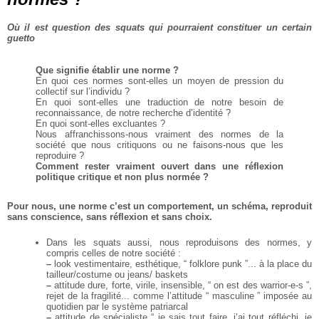
Où il est question des squats qui pourraient constituer un certain
guetto
Que signifie établir une norme ?
En quoi ces normes sont-elles un moyen de pression du
collectif sur l’individu ?
En quoi sont-elles une traduction de notre besoin de
reconnaissance, de notre recherche d’identité ?
En quoi sont-elles excluantes ?
Nous affranchissons-nous vraiment des normes de la
société que nous critiquons ou ne faisons-nous
que les
reproduire ?
Comment rester vraiment ouvert dans une réflexion
politique critique et non plus
normée ?
Pour nous, une norme c’est un comportement, un schéma, reproduit
sans conscience,
sans réflexion et sans choix.
Dans les squats aussi, nous reproduisons des normes, y
compris celles de notre société :
–
look vestimentaire, esthétique, “ folklore punk ”... à la place du
tailleur/costume ou jeans/
baskets
–
attitude dure, forte, virile, insensible, “ on est des warrior-e-s ”,
rejet de la fragilité... comme
l’attitude “ masculine ” imposée au
quotidien par le système patriarcal
–
attitude de spécialiste “ je sais tout faire, j’ai tout réfléchi, je