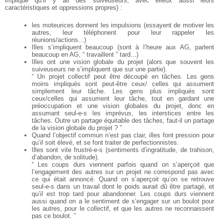
implique qu’il y ait des suiveuseurs, avec elleux aussi leurs
caractéristiques et oppressions propres) :
les moteurices donnent les impulsions (essayent de motiver les
autres, leur téléphonent pour
leur rappeler les
réunions/actions...)
Illes s’impliquent beaucoup (sont à l’heure aux AG, parlent
beaucoup en AG, “ travaillent ”
tard...)
Illes ont une vision globale du projet (alors que souvent les
suiveuseurs ne s’impliquent que sur
une partie).
“ Un projet collectif peut être découpé en tâches. Les gens
moins impliqués sont peut-être ceux/
celles qui assument
simplement leur tâche. Les gens plus impliqués sont
ceux/celles qui assument
leur tâche, tout en gardant une
préoccupation et une vision globales du projet, donc en
assumant
seul-e-s les imprévus, les interstices entre les
tâches. Outre un partage équitable des tâches, faut-il
un partage
de la vision globale du projet ? ”
Quand l’objectif commun n’est pas clair, illes font pression pour
qu’il soit élevé, et se font traiter
de perfectionnistes.
Illes sont vite frustré-e-s (sentiments d’ingratitude, de trahison,
d’abandon, de solitude).
“ Les coups durs viennent parfois quand on s’aperçoit que
l’engagement des autres sur un projet ne
correspond pas avec
ce qui était annoncé. Quand on s’aperçoit qu’on se retrouve
seul-e-s dans un
travail dont le poids aurait dû être partagé, et
qu’il est trop tard pour abandonner. Les coups durs
viennent
aussi quand on a le sentiment de s’engager sur un boulot pour
les autres, pour le collectif,
et que les autres ne reconnaissent
pas ce boulot. ”