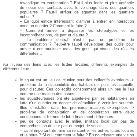
revendique en contestation ? Est-il
plus facile et plus agréable
de nouer des contacts avec le voisinage dans des quartiers
populaires ?
Faut-il arrêter de squatter dans les quartiers
riches ?
–
En quoi est-ce intéressant d’arriver à entrer en interaction
avec un quartier ? Comment le faire ?
–
Comment arriver à dépasser les stéréotypes et les
incompréhensions, de part et d’autre ?
–
Le problème central n’est-il pas un problème de
communication ? Peut-être faut-il développer des
outils pour
arriver à communiquer avec des gens qui vivent des réalités
différentes...
Au niveau des liens avec les
luttes locales
, différents exemples de
différents lieux :
le squat est un lieu de réunion pour des collectifs extérieurs ->
problème de la disponibilité
des habitant-e-s pour les accueillir,
pour discuter. Ces collectifs consomment alors un peu le
lieu
comme une maison des assos
les squatteureuses ont été appelé-e-s par les habitant-e-s en
lutte d’un quartier en danger de
démolition à venir les soutenir.
Illes s’installent dans les premières maisons expropriées ->
problème de cohabitation et de coopération entre deux
conceptions et formes de lutte
finalement différentes
peu de contacts avec le milieu militant local car pas de
compréhension de leur part du projet de squat
–
Est-il important de faire se rencontrer les autres luttes locales
et la nôtre ? Si oui, comment le
faire ? En nourrissant une vision