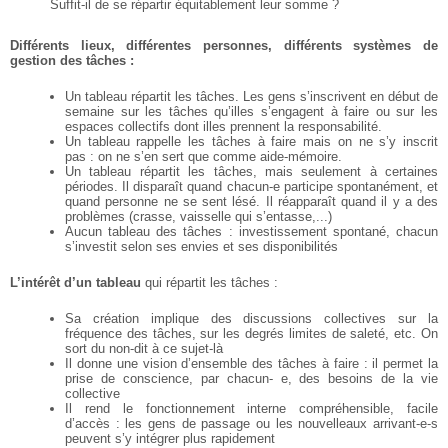
Suffit-il de se répartir équitablement leur
somme ?
Différents lieux, différentes personnes, différents systèmes de
gestion des tâches :
Un tableau répartit les tâches. Les gens s’inscrivent en début de
semaine sur les tâches qu’illes
s’engagent à faire ou sur les
espaces collectifs dont illes prennent la responsabilité.
Un tableau rappelle les tâches à faire mais on ne s’y inscrit
pas : on ne s’en sert que comme
aide-mémoire.
Un tableau répartit les tâches, mais seulement à certaines
périodes. Il disparaît quand chacun-e
participe spontanément, et
quand personne ne se sent lésé. Il réapparaît quand il y a des
problèmes (crasse, vaisselle qui s’entasse,...)
Aucun tableau des tâches : investissement spontané, chacun
s’investit selon ses envies et ses
disponibilités
L’intérêt d’un tableau
qui répartit les tâches :
Sa création implique des discussions collectives sur la
fréquence des tâches, sur les degrés
limites de saleté, etc. On
sort du non-dit à ce sujet-là
Il donne une vision d’ensemble des tâches à faire : il permet la
prise de conscience, par chacun-
e, des besoins de la vie
collective
Il rend le fonctionnement interne compréhensible, facile
d’accès : les gens de passage ou les
nouvelleaux arrivant-e-s
peuvent s’y intégrer plus rapidement