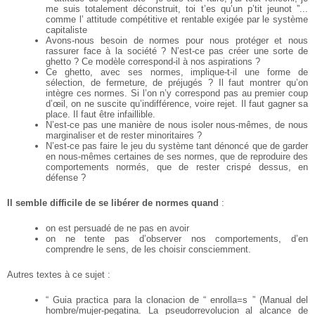
me suis totalement déconstruit, toi
t’es qu’un p’tit jeunot ”...
comme l’ attitude compétitive et rentable exigée par le système
capitaliste
Avons-nous besoin de normes pour nous protéger et nous
rassurer face à la société ? N’est-ce
pas créer une sorte de
ghetto ? Ce modèle correspond-il à nos aspirations ?
Ce ghetto, avec ses normes, implique-t-il une forme de
sélection, de fermeture, de préjugés ? Il faut montrer qu’on
intègre ces normes. Si l’on n’y correspond pas au premier coup
d’œil,
on ne suscite qu’indifférence, voire rejet. Il faut gagner sa
place. Il faut être infaillible.
N’est-ce pas une manière de nous isoler nous-mêmes, de nous
marginaliser et de rester
minoritaires ?
N’est-ce pas faire le jeu du système tant dénoncé que de garder
en nous-mêmes certaines de
ses normes, que de reproduire des
comportements normés, que de rester crispé dessus, en
défense ?
Il semble difficile de se libérer de normes quand
:
on est persuadé de ne pas en avoir
on ne tente pas d’observer nos comportements, d’en
comprendre le sens, de les choisir
consciemment.
Autres textes à ce sujet :
“ Guia practica para la clonacion de “ enrolla=s ” (Manual del
hombre/mujer-pegatina. La
pseudorrevolucion al alcance de