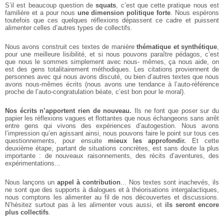
S’il est beaucoup question de
squats
, c’est que cette pratique nous est
familière et a pour nous
une dimension politique forte
. Nous espérons
toutefois que ces quelques réflexions dépassent ce cadre et puissent
alimenter celles d’autres types de collectifs.
Nous avons construit ces textes de manière
thématique et synthétique
,
pour une meilleure lisibilité, et si nous pouvons paraître pédagos, c’est
que nous le sommes simplement avec nous- mêmes, ça nous aide, on
est des gens totalitairement méthodiques. Les citations proviennent de
personnes avec qui nous avons discuté, ou bien d’autres textes que nous
avons nous-mêmes écrits (nous avons une tendance à l’auto-référence
proche de l’auto-congratulation béate, c’est bon
pour le moral).
Nos écrits n’apportent rien de nouveau.
Ils ne font que poser sur du
papier les réflexions vagues et flottantes que nous échangeons sans arrêt
entre gens qui vivons des expériences d’autogestion. Nous avons
l’impression qu’en agissant ainsi, nous pouvons faire le point sur tous ces
questionnements, pour ensuite
mieux les approfondir.
Et cette
deuxième étape, partant de situations concrètes, est sans doute la plus
importante : de nouveaux raisonnements, des récits d’aventures, des
expérimentations...
Nous lançons un
appel à contribution
... Nos textes sont inachevés, ils
ne sont que des supports à dialogues et à théorisations intergalactiques,
nous comptons les alimenter au fil de nos découvertes et discussions.
N’hésitez surtout pas à les alimenter vous aussi, et
ils seront encore
plus collectifs
.