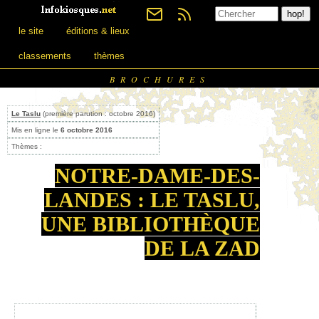
le site
éditions & lieux
classements
thèmes
BROCHURES
Le Taslu
(première parution : octobre 2016)
Mis en ligne le
6 octobre 2016
Thèmes :
NOTRE-DAME-DES-
LANDES : LE TASLU,
UNE BIBLIOTHÈQUE
DE LA ZAD