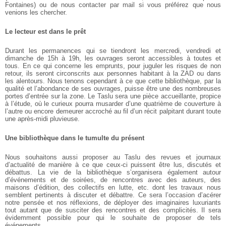
Fontaines) ou de nous contacter par mail si vous préférez que nous
venions les chercher.
Le lecteur est dans le prêt
Durant les permanences qui se tiendront les mercredi, vendredi et
dimanche de 15h à 19h, les ouvrages seront accessibles à toutes et
tous. En ce qui concerne les emprunts, pour juguler les risques de non
retour, ils seront circonscrits aux personnes habitant à la ZAD ou dans
les alentours. Nous tenons cependant à ce que cette bibliothèque, par la
qualité et l’abondance de ses ouvrages, puisse être une des nombreuses
portes d’entrée sur la zone. Le Taslu sera une pièce accueillante, propice
à l’étude, où le curieux pourra musarder d’une quatrième de couverture à
l’autre ou encore demeurer accroché au fil d’un récit palpitant durant toute
une après-midi pluvieuse.
Une bibliothèque dans le tumulte du présent
Nous souhaitons aussi proposer au Taslu des revues et journaux
d’actualité de manière à ce que ceux-ci puissent être lus, discutés et
débattus. La vie de la bibliothèque s’organisera également autour
d’événements et de soirées, de rencontres avec des auteurs, des
maisons d’édition, des collectifs en lutte, etc. dont les travaux nous
semblent pertinents à discuter et débattre. Ce sera l’occasion d’acérer
notre pensée et nos réflexions, de déployer des imaginaires luxuriants
tout autant que de susciter des rencontres et des complicités. Il sera
évidemment possible pour qui le souhaite de proposer de tels
événements.