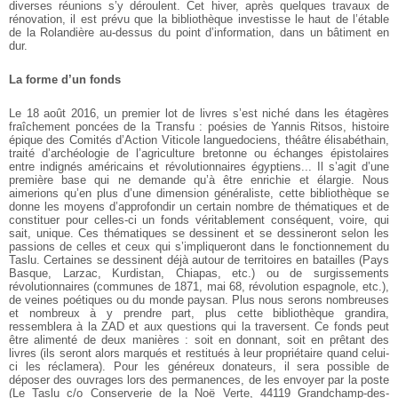
diverses réunions s’y déroulent. Cet hiver, après quelques travaux de
rénovation, il est prévu que la bibliothèque investisse le haut de l’étable
de la Rolandière au-dessus du point d’information, dans un bâtiment en
dur.
La forme d’un fonds
Le 18 août 2016, un premier lot de livres s’est niché dans les étagères
fraîchement poncées de la Transfu : poésies de Yannis Ritsos, histoire
épique des Comités d’Action Viticole languedociens, théâtre élisabéthain,
traité d’archéologie de l’agriculture bretonne ou échanges épistolaires
entre indignés américains et révolutionnaires égyptiens... Il s’agit d’une
première base qui ne demande qu’à être enrichie et élargie. Nous
aimerions qu’en plus d’une dimension généraliste, cette bibliothèque se
donne les moyens d’approfondir un certain nombre de thématiques et de
constituer pour celles-ci un fonds véritablement conséquent, voire, qui
sait, unique. Ces thématiques se dessinent et se dessineront selon les
passions de celles et ceux qui s’impliqueront dans le fonctionnement du
Taslu. Certaines se dessinent déjà autour de territoires en batailles (Pays
Basque, Larzac, Kurdistan, Chiapas, etc.) ou de surgissements
révolutionnaires (communes de 1871, mai 68, révolution espagnole, etc.),
de veines poétiques ou du monde paysan. Plus nous serons nombreuses
et nombreux à y prendre part, plus cette bibliothèque grandira,
ressemblera à la ZAD et aux questions qui la traversent. Ce fonds peut
être alimenté de deux manières : soit en donnant, soit en prêtant des
livres (ils seront alors marqués et restitués à leur propriétaire quand celui-
ci les réclamera). Pour les généreux donateurs, il sera possible de
déposer des ouvrages lors des permanences, de les envoyer par la poste
(Le Taslu c/o Conserverie de la Noë Verte, 44119 Grandchamp-des-