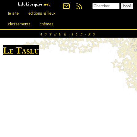
le site
éditions & lieux
classements
thèmes
AUTEUR·ICE·XS
Le Taslu