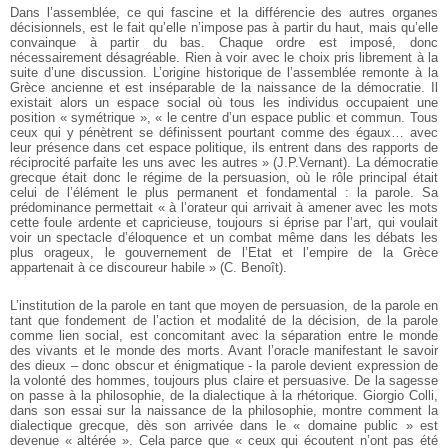
Dans l’assemblée, ce qui fascine et la différencie des autres organes
décisionnels, est le fait qu’elle n’impose pas à partir du haut, mais qu’elle
convainque à partir du bas. Chaque ordre est imposé, donc
nécessairement désagréable. Rien à voir avec le choix pris librement à la
suite d’une discussion. L’origine historique de l’assemblée remonte à la
Grèce ancienne et est inséparable de la naissance de la démocratie. Il
existait alors un espace social où tous les individus occupaient une
position « symétrique », « le centre d’un espace public et commun. Tous
ceux qui y pénètrent se définissent pourtant comme des égaux… avec
leur présence dans cet espace politique, ils entrent dans des rapports de
réciprocité parfaite les uns avec les autres » (J.P.Vernant). La démocratie
grecque était donc le régime de la persuasion, où le rôle principal était
celui de l’élément le plus permanent et fondamental : la parole. Sa
prédominance permettait « à l’orateur qui arrivait à amener avec les mots
cette foule ardente et capricieuse, toujours si éprise par l’art, qui voulait
voir un spectacle d’éloquence et un combat même dans les débats les
plus orageux, le gouvernement de l’Etat et l’empire de la Grèce
appartenait à ce discoureur habile » (C. Benoît).
L’institution de la parole en tant que moyen de persuasion, de la parole en
tant que fondement de l’action et modalité de la décision, de la parole
comme lien social, est concomitant avec la séparation entre le monde
des vivants et le monde des morts. Avant l’oracle manifestant le savoir
des dieux – donc obscur et énigmatique - la parole devient expression de
la volonté des hommes, toujours plus claire et persuasive. De la sagesse
on passe à la philosophie, de la dialectique à la rhétorique. Giorgio Colli,
dans son essai sur la naissance de la philosophie, montre comment la
dialectique grecque, dès son arrivée dans le « domaine public » est
devenue « altérée ». Cela parce que « ceux qui écoutent n’ont pas été