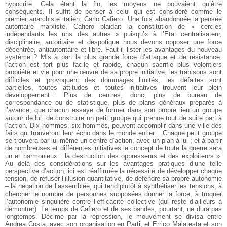
hypocrite. Cela étant la fin, les moyens ne pouvaient qu’être
conséquents. Il suffit de penser à celui qui est considéré comme le
premier anarchiste italien, Carlo Cafiero. Une fois abandonnée la pensée
autoritaire marxiste, Cafiero plaidait la constitution de « cercles
indépendants les uns des autres » puisqu’« à l’Etat centralisateur,
disciplinaire, autoritaire et despotique nous devons opposer une force
décentrée, antiautoritaire et libre. Faut-il lister les avantages du nouveau
système ? Mis à part la plus grande force d’attaque et de résistance,
l’action est fort plus facile et rapide, chacun sacrifie plus volontiers
propriété et vie pour une œuvre de sa propre initiative, les trahisons sont
difficiles et provoquent des dommages limités, les défaites sont
partielles, toutes attitudes et toutes initiatives trouvent leur plein
développement… Plus de centres, donc, plus de bureau de
correspondance ou de statistique, plus de plans généraux préparés à
l’avance, que chacun essaye de former dans son propre lieu un groupe
autour de lui, de construire un petit groupe qui prenne tout de suite part à
l’action. Dix hommes, six hommes, peuvent accomplir dans une ville des
faits qui trouveront leur écho dans le monde entier... Chaque petit groupe
se trouvera par lui-même un centre d’action, avec un plan à lui ; et à partir
de nombreuses et différentes initiatives le concept de toute la guerre sera
un et harmonieux : la destruction des oppresseurs et des exploiteurs ».
Au delà des considérations sur les avantages pratiques d’une telle
perspective d’action, ici est réaffirmée la nécessité de développer chaque
tension, de refuser l’illusion quantitative, de défendre sa propre autonomie
– la négation de l’assemblée, qui tend plutôt à synthétiser les tensions, à
chercher le nombre de personnes supposées donner la force, à troquer
l’autonomie singulière contre l’efficacité collective (qui reste d’ailleurs à
démontrer). Le temps de Cafiero et de ses bandes, pourtant, ne dura pas
longtemps. Décimé par la répression, le mouvement se divisa entre
Andrea Costa, avec son organisation en Parti, et Errico Malatesta et son