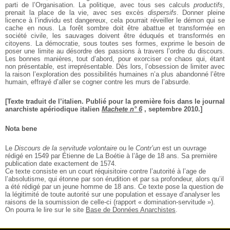
parti de l’Organisation. La politique, avec tous ses calculs
productifs
,
prenait la place de la vie, avec ses excès
dispersifs
. Donner pleine
licence à l’individu est dangereux, cela pourrait réveiller le démon qui se
cache en nous. La forêt sombre doit être abattue et transformée en
société civile, les sauvages doivent être éduqués et transformés en
citoyens. La démocratie, sous toutes ses formes, exprime le besoin de
poser une limite au désordre des passions à travers l’ordre du discours.
Les bonnes manières, tout d’abord, pour exorciser ce chaos qui, étant
non présentable, est irreprésentable. Dès lors, l’obsession de limiter avec
la raison l’exploration des possibilités humaines n’a plus abandonné l’être
humain, effrayé d’aller se cogner contre les murs de l’absurde.
[Texte traduit de l’italien. Publié pour la première fois dans le journal
anarchiste apériodique italien
Machete n° 6
, septembre 2010.]
Nota bene
Le
Discours de la servitude volontaire
ou le
Contr’un
est un ouvrage
rédigé en 1549 par Étienne de La Boétie à l’âge de 18 ans. Sa première
publication date exactement de 1574.
Ce texte consiste en un court réquisitoire contre l’autorité à l’age de
l’absolutisme, qui étonne par son érudition et par sa profondeur, alors qu’il
a été rédigé par un jeune homme de 18 ans. Ce texte pose la question de
la légitimité de toute autorité sur une population et essaye d’analyser les
raisons de la soumission de celle-ci (rapport « domination-servitude »).
On pourra le lire sur le site
Base de Données Anarchistes
.