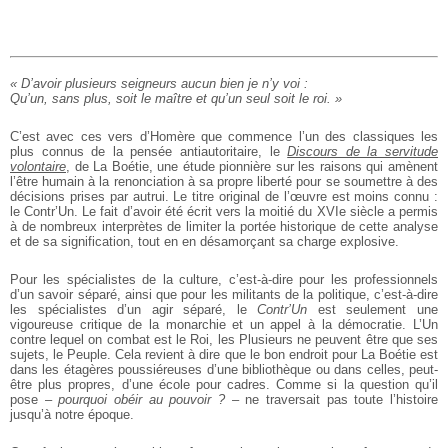
« D’avoir plusieurs seigneurs aucun bien je n’y voi :
Qu’un, sans plus, soit le maître et qu’un seul soit le roi. »
C’est avec ces vers d’Homère que commence l’un des classiques les
plus connus de la pensée antiautoritaire, le
Discours de la servitude
volontaire
, de La Boétie, une étude pionnière sur les raisons qui amènent
l’être humain à la renonciation à sa propre liberté pour se soumettre à des
décisions prises par autrui. Le titre original de l’œuvre est moins connu :
le Contr’Un. Le fait d’avoir été écrit vers la moitié du XVIe siècle a permis
à de nombreux interprètes de limiter la portée historique de cette analyse
et de sa signification, tout en en désamorçant sa charge explosive.
Pour les spécialistes de la culture, c’est-à-dire pour les professionnels
d’un savoir séparé, ainsi que pour les militants de la politique, c’est-à-dire
les spécialistes d’un agir séparé, le
Contr’Un
est seulement une
vigoureuse critique de la monarchie et un appel à la démocratie. L’Un
contre lequel on combat est le Roi, les Plusieurs ne peuvent être que ses
sujets, le Peuple. Cela revient à dire que le bon endroit pour La Boétie est
dans les étagères poussiéreuses d’une bibliothèque ou dans celles, peut-
être plus propres, d’une école pour cadres. Comme si la question qu’il
pose –
pourquoi obéir au pouvoir ?
– ne traversait pas toute l’histoire
jusqu’à notre époque.