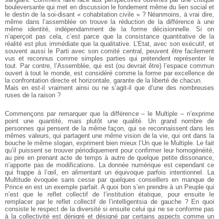
bouleversante qui met en discussion le fondement même du lien social et
le destin de la soi-disant « cohabitation civile » ? Néanmoins, à vrai dire,
même dans l’assemblée on trouve la réduction de la différence à une
même identité, indépendamment de la forme décisionnelle. Si on
n’aperçoit pas cela, c’est parce que la consistance quantitative de la
réalité est plus immédiate que la qualitative. L’Etat, avec son exécutif, et
souvent aussi le Parti avec son comité central, peuvent être facilement
vus et reconnus comme simples parties qui prétendent représenter le
tout. Par contre, l’Assemblée, qui est (ou devrait être) l’espace commun
ouvert à tout le monde, est considéré comme la forme par excellence de
la confrontation directe et horizontale, garante de la liberté de chacun.
Mais en est-il vraiment ainsi ou ne s’agit-il que d’une des nombreuses
ruses de la raison ?
Commençons par remarquer que la différence – le Multiple – n’exprime
point une quantité, mais plutôt une qualité. Un grand nombre de
personnes qui pensent de la même façon, qui se reconnaissent dans les
mêmes valeurs, qui partagent une même vision de la vie, qui ont dans la
bouche le même slogan, expriment bien mieux l’Un que le Multiple. Le fait
qu’il puissent se trouver périodiquement pour confirmer leur homogénéité,
au pire en prenant acte de temps à autre de quelque petite dissonance,
n’apporte pas de modifications. La donnée numérique est cependant ce
qui frappe à l’œil, en alimentant un équivoque parfois intentionnel. La
Multitude évoquée sans cesse par quelques conseillers en manque de
Prince en est un exemple parfait. A quoi bon s’en prendre à un Peuple qui
n’est que le reflet collectif de l’institution étatique, pour ensuite le
remplacer par le reflet collectif de l’intelligentsia de gauche ? En quoi
consiste le respect de la diversité si ensuite celui qui ne se conforme pas
à la collectivité est dénigré et désigné par certains aspects comme un