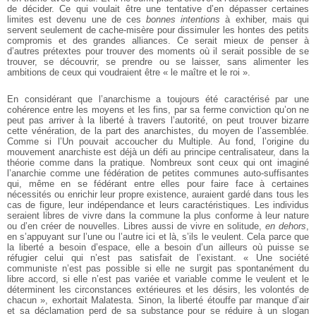
de décider. Ce qui voulait être une tentative d’en dépasser certaines
limites est devenu une de ces
bonnes intentions
à exhiber, mais qui
servent seulement de cache-misère pour dissimuler les hontes des petits
compromis et des grandes alliances. Ce serait mieux de penser à
d’autres prétextes pour trouver des moments où il serait possible de se
trouver, se découvrir, se prendre ou se laisser, sans alimenter les
ambitions de ceux qui voudraient être « le maître et le roi ».
En considérant que l’anarchisme a toujours été caractérisé par une
cohérence entre les moyens et les fins, par sa ferme conviction qu’on ne
peut pas arriver à la liberté à travers l’autorité, on peut trouver bizarre
cette vénération, de la part des anarchistes, du moyen de l’assemblée.
Comme si l’Un pouvait accoucher du Multiple. Au fond, l’origine du
mouvement anarchiste est déjà un défi au principe centralisateur, dans la
théorie comme dans la pratique. Nombreux sont ceux qui ont imaginé
l’anarchie comme une fédération de petites communes auto-suffisantes
qui, même en se fédérant entre elles pour faire face à certaines
nécessités ou enrichir leur propre existence, auraient gardé dans tous les
cas de figure, leur indépendance et leurs caractéristiques. Les individus
seraient libres de vivre dans la commune la plus conforme à leur nature
ou d’en créer de nouvelles. Libres aussi de vivre en solitude,
en dehors
,
en s’appuyant sur l’une ou l’autre ici et là, s’ils le veulent. Cela parce que
la liberté a besoin d’espace, elle a besoin d’un ailleurs où puisse se
réfugier celui qui n’est pas satisfait de l’existant. « Une société
communiste n’est pas possible si elle ne surgit pas spontanément du
libre accord, si elle n’est pas variée et variable comme le veulent et le
déterminent les circonstances extérieures et les désirs, les volontés de
chacun », exhortait Malatesta. Sinon, la liberté étouffe par manque d’air
et sa déclamation perd de sa substance pour se réduire à un slogan