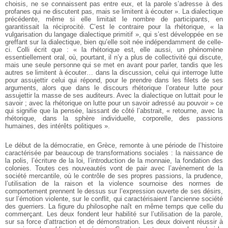
choisis, ne se connaissent pas entre eux, et la parole s’adresse à des
profanes qui ne discutent pas, mais se limitent à écouter ». La dialectique
précédente, même si elle limitait le nombre de participants, en
garantissait la réciprocité. C’est le contraire pour la rhétorique, « la
vulgarisation du langage dialectique primitif », qui s’est développée en se
greffant sur la dialectique, bien qu’elle soit née indépendamment de celle-
ci. Colli écrit que : « la rhétorique est, elle aussi, un phénomène
essentiellement oral, où, pourtant, il n’y a plus de collectivité qui discute,
mais une seule personne qui se met en avant pour parler, tandis que les
autres se limitent à écouter… dans la discussion, celui qui interroge lutte
pour assujettir celui qui répond, pour le prendre dans les filets de ses
arguments, alors que dans le discours rhétorique l’orateur lutte pour
assujettir la masse de ses auditeurs. Avec la dialectique on luttait pour le
savoir ; avec la rhétorique on lutte pour un savoir adressé au pouvoir » ce
qui signifie que la pensée, laissant de côté l’abstrait, « retourne, avec la
rhétorique, dans la sphère individuelle, corporelle, des passions
humaines, des intérêts politiques ».
Le début de la démocratie, en Grèce, remonte à une période de l’histoire
caractérisée par beaucoup de transformations sociales : la naissance de
la polis, l’écriture de la loi, l’introduction de la monnaie, la fondation des
colonies. Toutes ces nouveautés vont de pair avec l’avènement de la
société mercantile, où le contrôle de ses propres passions, la prudence,
l’utilisation de la raison et la violence sournoise des normes de
comportement prennent le dessus sur l’expression ouverte de ses désirs,
sur l’émotion violente, sur le conflit, qui caractérisaient l’ancienne société
des guerriers. La figure du philosophe naît en même temps que celle du
commerçant. Les deux fondent leur habilité sur l’utilisation de la parole,
sur sa force d’attraction et de démonstration. Les deux doivent réussir à