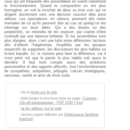
ceux qui ont fréquenté des assemblées en voient clairement
le fonctionnement. Quand la composition en est plus
homogène, on voit le ricochet de deux ou trois voix qui se
dirigent docilement vers une décision souvent déjà prise
ailleurs. Les spectateurs, en silence, prennent des notes
mentales de ce qu’ils peuvent dire au cas où quelqu’un les
interroge sur
leurs
idées. Qui a des doutes ou des
perplexités, se retiendra de les exposer, par crainte d’être
contredit par une réponse brillante. Si les assemblées sont
plus élargies, alors c’est une lutte entre différentes factions
afin d’obtenir l’hégémonie. Amplifiés par les groupes
respectifs de supporters, les discoureurs les plus habiles se
livrent bataille. Ici, le nombre peut faire la différence, car il
n’est point sûr que la parole la plus habile soit aussi la
dernière. Il faut tenir compte aussi des ambitions
personnelles et des rapports affectifs, tout l’enchevêtrement
de sympathies, antipathies, préjugés, calculs stratégiques,
rancunes, vanité et ainsi de triste suite.
texte sur le site
lire le
Contrun-
télécharger la brochure mise en page :
12p-a5-pageparpage - PDF (230.7 kio)
la lire ailleurs sur le web
Infokiosque fantôme
version papier diffusée par
(partout)