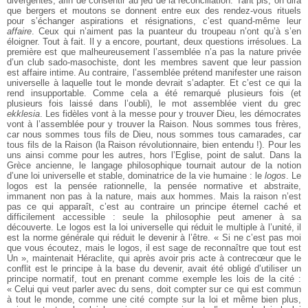
divergentes, afin de consentir au jeu de la réconciliation. Tant pis, on dira
que bergers et moutons se donnent entre eux des rendez-vous rituels
pour s’échanger aspirations et résignations, c’est quand-même leur
affaire
. Ceux qui n’aiment pas la puanteur du troupeau n’ont qu’à s’en
éloigner. Tout à fait. Il y a encore, pourtant, deux questions irrésolues. La
première est que malheureusement l’assemblée n’a pas la nature privée
d’un club sado-masochiste, dont les membres savent que leur passion
est affaire intime. Au contraire, l’assemblée prétend manifester une raison
universelle à laquelle tout le monde devrait s’adapter. Et c’est ce qui la
rend insupportable. Comme cela a été remarqué plusieurs fois (et
plusieurs fois laissé dans l’oubli), le mot assemblée vient du grec
ekklesia
. Les fidèles vont à la messe pour y trouver Dieu, les démocrates
vont à l’assemblée pour y trouver la Raison. Nous sommes tous frères,
car nous sommes tous fils de Dieu, nous sommes tous camarades, car
tous fils de la Raison (la Raison révolutionnaire, bien entendu !). Pour les
uns ainsi comme pour les autres, hors l’Eglise, point de salut. Dans la
Grèce ancienne, le langage philosophique tournait autour de la notion
d’une loi universelle et stable, dominatrice de la vie humaine : le
logos
. Le
logos est la pensée rationnelle, la pensée normative et abstraite,
immanent non pas à la nature, mais aux hommes. Mais la raison n’est
pas ce qui apparaît, c’est au contraire un principe éternel caché et
difficilement accessible : seule la philosophie peut amener à sa
découverte. Le logos est la loi universelle qui réduit le multiple à l’unité, il
est la norme générale qui réduit le devenir à l’être. « Si ne c’est pas moi
que vous écoutez, mais le logos, il est sage de reconnaître que tout est
Un », maintenait Héraclite, qui après avoir pris acte à contrecœur que le
conflit est le principe à la base du devenir, avait été obligé d’utiliser un
principe normatif, tout en prenant comme exemple les lois de la cité :
« Celui qui veut parler avec du sens, doit compter sur ce qui est commun
à tout le monde, comme une cité compte sur la loi et même bien plus,