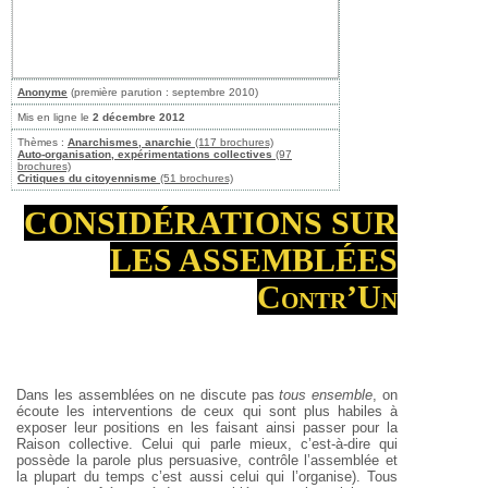
Anonyme
(première parution : septembre 2010)
Mis en ligne le
2 décembre 2012
Thèmes :
Anarchismes, anarchie
(117 brochures)
Auto-organisation, expérimentations collectives
(97
brochures)
Critiques du citoyennisme
(51 brochures)
CONSIDÉRATIONS SUR
LES ASSEMBLÉES
Contr’Un
Dans les assemblées on ne discute pas
tous ensemble
, on
écoute les interventions de ceux qui sont plus habiles à
exposer leur positions en les faisant ainsi passer pour la
Raison collective. Celui qui parle mieux, c’est-à-dire qui
possède la parole plus persuasive, contrôle l’assemblée et
la plupart du temps c’est aussi celui qui l’organise). Tous