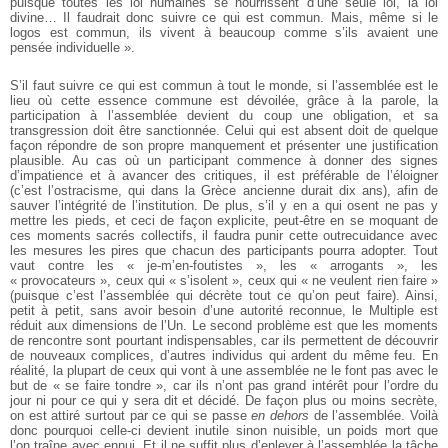
puisque toutes les loi humaines se nourrissent d’une seule loi, la loi
divine… Il faudrait donc suivre ce qui est commun. Mais, même si le
logos est commun, ils vivent à beaucoup comme s’ils avaient une
pensée individuelle ».
S’il faut suivre ce qui est commun à tout le monde, si l’assemblée est le
lieu où cette essence commune est dévoilée, grâce à la parole, la
participation à l’assemblée devient du coup une obligation, et sa
transgression doit être sanctionnée. Celui qui est absent doit de quelque
façon répondre de son propre manquement et présenter une justification
plausible. Au cas où un participant commence à donner des signes
d’impatience et à avancer des critiques, il est préférable de l’éloigner
(c’est l’ostracisme, qui dans la Grèce ancienne durait dix ans), afin de
sauver l’intégrité de l’institution. De plus, s’il y en a qui osent ne pas y
mettre les pieds, et ceci de façon explicite, peut-être en se moquant de
ces moments sacrés collectifs, il faudra punir cette outrecuidance avec
les mesures les pires que chacun des participants pourra adopter. Tout
vaut contre les « je-m’en-foutistes », les « arrogants », les
« provocateurs », ceux qui « s’isolent », ceux qui « ne veulent rien faire »
(puisque c’est l’assemblée qui décrète tout ce qu’on peut faire). Ainsi,
petit à petit, sans avoir besoin d’une autorité reconnue, le Multiple est
réduit aux dimensions de l’Un. Le second problème est que les moments
de rencontre sont pourtant indispensables, car ils permettent de découvrir
de nouveaux complices, d’autres individus qui ardent du même feu. En
réalité, la plupart de ceux qui vont à une assemblée ne le font pas avec le
but de « se faire tondre », car ils n’ont pas grand intérêt pour l’ordre du
jour ni pour ce qui y sera dit et décidé. De façon plus ou moins secrète,
on est attiré surtout par ce qui se passe
en dehors
de l’assemblée. Voilà
donc pourquoi celle-ci devient inutile sinon nuisible, un poids mort que
l’on traîne avec ennui. Et il ne suffit plus d’enlever à l’assemblée la tâche