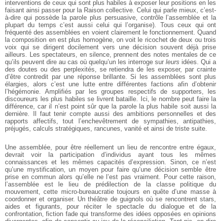
interventions de ceux qui sont plus habiles à exposer leur positions en les
faisant ainsi passer pour la Raison collective. Celui qui parle mieux, c’est-
à-dire qui possède la parole plus persuasive, contrôle l’assemblée et la
plupart du temps c’est aussi celui qui l’organise). Tous ceux qui ont
fréquenté des assemblées en voient clairement le fonctionnement. Quand
la composition en est plus homogène, on voit le ricochet de deux ou trois
voix qui se dirigent docilement vers une décision souvent déjà prise
ailleurs. Les spectateurs, en silence, prennent des notes mentales de ce
qu’ils peuvent dire au cas où quelqu’un les interroge sur
leurs
idées. Qui a
des doutes ou des perplexités, se retiendra de les exposer, par crainte
d’être contredit par une réponse brillante. Si les assemblées sont plus
élargies, alors c’est une lutte entre différentes factions afin d’obtenir
l’hégémonie. Amplifiés par les groupes respectifs de supporters, les
discoureurs les plus habiles se livrent bataille. Ici, le nombre peut faire la
différence, car il n’est point sûr que la parole la plus habile soit aussi la
dernière. Il faut tenir compte aussi des ambitions personnelles et des
rapports affectifs, tout l’enchevêtrement de sympathies, antipathies,
préjugés, calculs stratégiques, rancunes, vanité et ainsi de triste suite.
Une assemblée, pour être réellement un lieu de rencontre entre égaux,
devrait voir la participation d’individus ayant tous les mêmes
connaissances et les mêmes capacités d’expression. Sinon, ce n’est
qu’une mystification, un moyen pour faire qu’une décision semble être
prise en commun alors qu’elle ne l’est pas vraiment. Pour cette raison,
l’assemblée est le lieu de prédilection de la classe politique du
mouvement, cette micro-bureaucratie toujours en quête d’une masse à
coordonner et organiser. Un théâtre de guignols où se rencontrent stars,
aides et figurants, pour réciter le spectacle du dialogue et de la
confrontation, fiction fade qui transforme des idées opposées en opinions