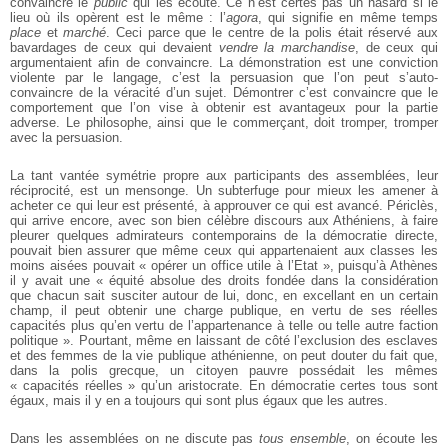
convaincre le
public
qui les écoute. Ce n’est certes pas un hasard si le
lieu où ils opèrent est le même : l’
agora
, qui signifie en même temps
place
et
marché
. Ceci parce que le centre de la polis était réservé aux
bavardages de ceux qui devaient
vendre la marchandise
, de ceux qui
argumentaient afin de convaincre. La démonstration est une conviction
violente par le langage, c’est la persuasion que l’on peut s’auto-
convaincre de la véracité d’un sujet. Démontrer c’est convaincre que le
comportement que l’on vise à obtenir est avantageux pour la partie
adverse. Le philosophe, ainsi que le commerçant, doit tromper, tromper
avec la persuasion.
La tant vantée symétrie propre aux participants des assemblées, leur
réciprocité, est un mensonge. Un subterfuge pour mieux les amener à
acheter ce qui leur est présenté, à approuver ce qui est avancé. Périclès,
qui arrive encore, avec son bien célèbre discours aux Athéniens, à faire
pleurer quelques admirateurs contemporains de la démocratie directe,
pouvait bien assurer que même ceux qui appartenaient aux classes les
moins aisées pouvait « opérer un office utile à l’Etat », puisqu’à Athènes
il y avait une « équité absolue des droits fondée dans la considération
que chacun sait susciter autour de lui, donc, en excellant en un certain
champ, il peut obtenir une charge publique, en vertu de ses réelles
capacités plus qu’en vertu de l’appartenance à telle ou telle autre faction
politique ». Pourtant, même en laissant de côté l’exclusion des esclaves
et des femmes de la vie publique athénienne, on peut douter du fait que,
dans la polis grecque, un citoyen pauvre possédait les mêmes
« capacités réelles » qu’un aristocrate. En démocratie certes tous sont
égaux, mais il y en a toujours qui sont plus égaux que les autres.
Dans les assemblées on ne discute pas
tous ensemble
, on écoute les