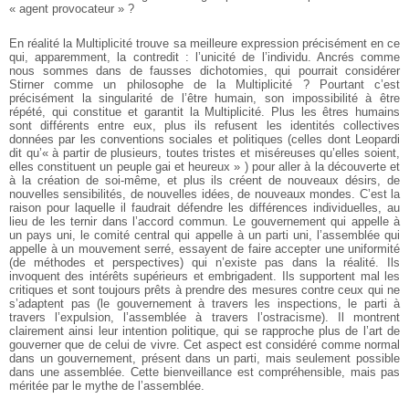
« agent provocateur » ?
En réalité la Multiplicité trouve sa meilleure expression précisément en ce
qui, apparemment, la contredit : l’unicité de l’individu. Ancrés comme
nous sommes dans de fausses dichotomies, qui pourrait considérer
Stirner comme un philosophe de la Multiplicité ? Pourtant c’est
précisément la singularité de l’être humain, son impossibilité à être
répété, qui constitue et garantit la Multiplicité. Plus les êtres humains
sont différents entre eux, plus ils refusent les identités collectives
données par les conventions sociales et politiques (celles dont Leopardi
dit qu’« à partir de plusieurs, toutes tristes et miséreuses qu’elles soient,
elles constituent un peuple gai et heureux » ) pour aller à la découverte et
à la création de soi-même, et plus ils créent de nouveaux désirs, de
nouvelles sensibilités, de nouvelles idées, de nouveaux mondes. C’est la
raison pour laquelle il faudrait défendre les différences individuelles, au
lieu de les ternir dans l’accord commun. Le gouvernement qui appelle à
un pays uni, le comité central qui appelle à un parti uni, l’assemblée qui
appelle à un mouvement serré, essayent de faire accepter une uniformité
(de méthodes et perspectives) qui n’existe pas dans la réalité. Ils
invoquent des intérêts supérieurs et embrigadent. Ils supportent mal les
critiques et sont toujours prêts à prendre des mesures contre ceux qui ne
s’adaptent pas (le gouvernement à travers les inspections, le parti à
travers l’expulsion, l’assemblée à travers l’ostracisme). Il montrent
clairement ainsi leur intention politique, qui se rapproche plus de l’art de
gouverner que de celui de vivre. Cet aspect est considéré comme normal
dans un gouvernement, présent dans un parti, mais seulement possible
dans une assemblée. Cette bienveillance est compréhensible, mais pas
méritée par le mythe de l’assemblée.