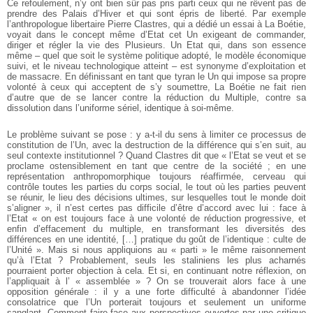
Ce refoulement, n’y ont bien sûr pas pris parti ceux qui ne rêvent pas de
prendre des Palais d’Hiver et qui sont épris de liberté. Par exemple
l’anthropologue libertaire Pierre Clastres, qui a dédié un essai à La Boétie,
voyait dans le concept même d’Etat cet Un exigeant de commander,
diriger et régler la vie des Plusieurs. Un Etat qui, dans son essence
même – quel que soit le système politique adopté, le modèle économique
suivi, et le niveau technologique atteint – est synonyme d’exploitation et
de massacre. En définissant en tant que tyran le Un qui impose sa propre
volonté à ceux qui acceptent de s’y soumettre, La Boétie ne fait rien
d’autre que de se lancer contre la réduction du Multiple, contre sa
dissolution dans l’uniforme sériel, identique à soi-même.
Le problème suivant se pose : y a-t-il du sens à limiter ce processus de
constitution de l’Un, avec la destruction de la différence qui s’en suit, au
seul contexte institutionnel ? Quand Clastres dit que « l’Etat se veut et se
proclame ostensiblement en tant que centre de la société ; en une
représentation anthropomorphique toujours réaffirmée, cerveau qui
contrôle toutes les parties du corps social, le tout où les parties peuvent
se réunir, le lieu des décisions ultimes, sur lesquelles tout le monde doit
s’aligner », il n’est certes pas difficile d’être d’accord avec lui : face à
l’Etat « on est toujours face à une volonté de réduction progressive, et
enfin d’effacement du multiple, en transformant les diversités des
différences en une identité, […] pratique du goût de l’identique : culte de
l’Unité ». Mais si nous appliquions au « parti » le même raisonnement
qu’à l’Etat ? Probablement, seuls les staliniens les plus acharnés
pourraient porter objection à cela. Et si, en continuant notre réflexion, on
l’appliquait à l’ « assemblée » ? On se trouverait alors face à une
opposition générale : il y a une forte difficulté à abandonner l’idée
consolatrice que l’Un porterait toujours et seulement un uniforme
sanglant. Comment faire face aux perspectives ouvertes par une critique