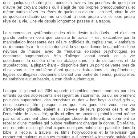
dont quelqu’un d’autre jouit, penser à travers les pensées de quelqu’un
d’autre (en croyant parfois qu’il s’agit de nos propres préoccupations), et
même parfois rêver les rêves de quelqu’un d’autre – en bref, vivre la vie
de quelqu’un d’autre comme si c’était là notre propre vie, et notre propre
rêve de la vie. Une vie depuis longtemps passée à la trappe.
La suppression systématique des réels désirs individuels – et c’est en
grande partie en cela que consiste le travail – est exacerbée par la
manipulation incessante des désirs artificiels du capitalisme, « satisfaits
ou remboursés ». Tout cela donne à la vie quotidienne le caractère d’une
névrose de masse, avec de fréquents épisodes psychotiques en
constante augmentation. Afin d’alléger l’ennui absolu de la vie
quotidienne, la société offre un étalage sans fin de distractions et de
stupéfactions, la plupart étant « disponible dans un point de vente près de
chez vous ». Le problème étant que ces distractions et stupéfactions,
légales ou illégales, deviennent bientôt une partie de l’ennui, puisqu’elles
ne satisfont aucun besoin, aucun désir authentique.
Lorsque le journal de 20H rapporte d’horribles crimes commis par des
enfants ou des adolescents s’essayant au satanisme, ou qui se prennent
pour des super-héros, des terroristes ou des « bad boys ou bad girls »,
nous pouvons être presque surs que ces gens ont vécu une vie
d’intolérable grisaille, étaient si isolé-e-s de leurs propres désirs et de
l’ensemble de la société, qu’ils et elles ne savaient probablement même
pas où et comment chercher quelque chose de différent, ou comment se
rebeller d’une manière qui puisse réellement changer la donne. En réalité,
ces enfants ont en général piqués quelques notions de pacotille dans la
bible, à l’école, à travers les films hollywoodiens et la télévision qui
promettent toujours quelques minutes « d’intensité » insensée suivie d’un