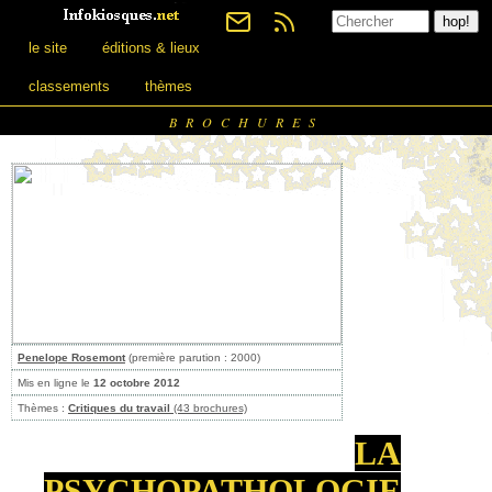
le site
éditions & lieux
classements
thèmes
BROCHURES
Penelope Rosemont
(première parution : 2000)
Mis en ligne le
12 octobre 2012
Thèmes :
Critiques du travail
(43 brochures)
LA
PSYCHOPATHOLOGIE