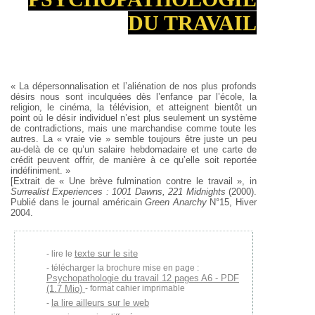
DU TRAVAIL
« La dépersonnalisation et l’aliénation de nos plus profonds
désirs nous sont inculquées dès l’enfance par l’école, la
religion, le cinéma, la télévision, et atteignent bientôt un
point où le désir individuel n’est plus seulement un système
de contradictions, mais une marchandise comme toute les
autres. La « vraie vie » semble toujours être juste un peu
au-delà de ce qu’un salaire hebdomadaire et une carte de
crédit peuvent offrir, de manière à ce qu’elle soit reportée
indéfiniment. »
[Extrait de « Une brève fulmination contre le travail », in
Surrealist Experiences : 1001 Dawns, 221 Midnights
(2000).
Publié dans le journal américain
Green Anarchy
N°15, Hiver
2004.
texte sur le site
lire le
télécharger la brochure mise en page :
Psychopathologie du travail 12 pages A6 - PDF
(1.7 Mio)
- format cahier imprimable
la lire ailleurs sur le web