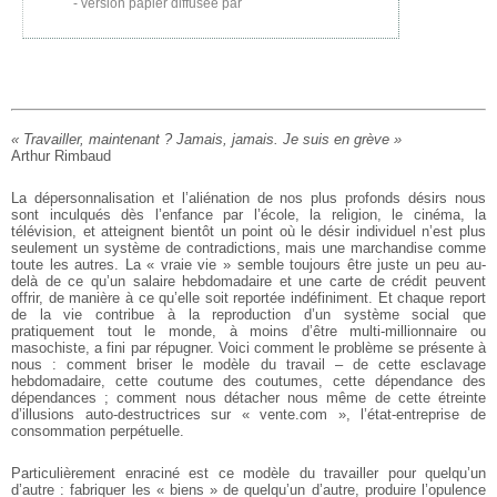
version papier diffusée par
« Travailler, maintenant ? Jamais, jamais. Je suis en grève »
Arthur Rimbaud
La dépersonnalisation et l’aliénation de nos plus profonds désirs nous
sont inculqués dès l’enfance par l’école, la religion, le cinéma, la
télévision, et atteignent bientôt un point où le désir individuel n’est plus
seulement un système de contradictions, mais une marchandise comme
toute les autres. La « vraie vie » semble toujours être juste un peu au-
delà de ce qu’un salaire hebdomadaire et une carte de crédit peuvent
offrir, de manière à ce qu’elle soit reportée indéfiniment. Et chaque report
de la vie contribue à la reproduction d’un système social que
pratiquement tout le monde, à moins d’être multi-millionnaire ou
masochiste, a fini par répugner. Voici comment le problème se présente à
nous : comment briser le modèle du travail – de cette esclavage
hebdomadaire, cette coutume des coutumes, cette dépendance des
dépendances ; comment nous détacher nous même de cette étreinte
d’illusions auto-destructrices sur « vente.com », l’état-entreprise de
consommation perpétuelle.
Particulièrement enraciné est ce modèle du travailler pour quelqu’un
d’autre : fabriquer les « biens » de quelqu’un d’autre, produire l’opulence