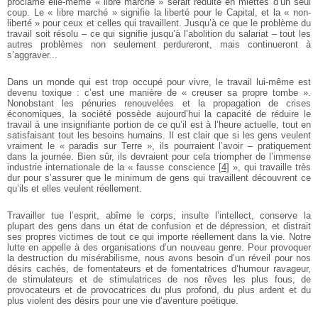
proclame elle-même « libre marché » serait réduite en miettes d’un seul
coup. Le « libre marché » signifie la liberté pour le Capital, et la « non-
liberté » pour ceux et celles qui travaillent. Jusqu’à ce que le problème du
travail soit résolu – ce qui signifie jusqu’à l’abolition du salariat – tout les
autres problèmes non seulement perdureront, mais continueront à
s’aggraver...
Dans un monde qui est trop occupé pour vivre, le travail lui-même est
devenu toxique : c’est une manière de « creuser sa propre tombe ».
Nonobstant les pénuries renouvelées et la propagation de crises
économiques, la société possède aujourd’hui la capacité de réduire le
travail à une insignifiante portion de ce qu’il est à l’heure actuelle, tout en
satisfaisant tout les besoins humains. Il est clair que si les gens veulent
vraiment le « paradis sur Terre », ils pourraient l’avoir – pratiquement
dans la journée. Bien sûr, ils devraient pour cela triompher de l’immense
industrie internationale de la « fausse conscience
[
4
]
», qui travaille très
dur pour s’assurer que le minimum de gens qui travaillent découvrent ce
qu’ils et elles veulent réellement.
Travailler tue l’esprit, abîme le corps, insulte l’intellect, conserve la
plupart des gens dans un état de confusion et de dépression, et distrait
ses propres victimes de tout ce qui importe réellement dans la vie. Notre
lutte en appelle à des organisations d’un nouveau genre. Pour provoquer
la destruction du misérabilisme, nous avons besoin d’un réveil pour nos
désirs cachés, de fomentateurs et de fomentatrices d’humour ravageur,
de stimulateurs et de stimulatrices de nos rêves les plus fous, de
provocateurs et de provocatrices du plus profond, du plus ardent et du
plus violent des désirs pour une vie d’aventure poétique.