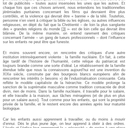
lot de publicités – toutes aussi insensées les unes que les autres. Et
chaque fois que ces choses arrivent, nous entendons les traditionnelles
jérémiades puritaines concernant les films qui devraient être plus
contrôlés, et la violence qui devrait être « bannie » de la télé. Toutefois,
personne n’en vient à critiquer la bible ou les églises, ou autres influences
religieuses, en dépit du fait que la Chrétienté – de loin la plus sanglante
des « grandes religions du monde
[
3
]
»- est de loin celle qui devrait être
blâmée. De la même manière, on entend rarement des critiques
concernant l’armée – un gang de tueurs professionnels – dont l’influence
sur les enfants ne peut être que funeste.
Et moins souvent encore, on rencontre des critiques d’une autre
institution intrinsèquement violente : la famille nucléaire. En fait, à cette
âge tardif de l’histoire de l’humanité, cette relique du patriarcat est
toujours brandie comme une sorte d’idéal. Le rétablissement de la famille
étendue telle que nous la connaissons aujourd’hui est une invention du
XIXe siècle, construite par des bourgeois blancs européens afin de
rencontrer les intérêts (« besoins ») de l’industrialisation croissante. Cela
reflète le modèle capitaliste de la hiérarchie. Ce modèle prolonge la
sanction de la suprématie masculine comme tradition consacrée de droit
divin, rien de moins. Dans la famille nucléaire, il travaille pour le salaire,
et elle travaille à la maison, aux tâches ménagères (et de plus en plus
pour un salaire aussi). Tout comme pour les enfants, qui sont la propriété
privée de la famille, et le
restent encore des années après leur maturité
biologique.
Car les enfants aussi apprennent à travailler, ou du moins à mourir
d’ennui. Dés le plus jeune âge, on leur apprend à obéir à des ordres.
L’école et l’église leur apprennent la « nécessité » de rester à une place