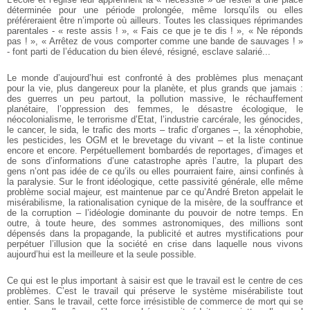
déterminée pour une période prolongée, même lorsqu’ils ou elles
préféreraient être n’importe où ailleurs. Toutes les classiques réprimandes
parentales - « reste assis ! », « Fais ce que je te dis ! », « Ne réponds
pas ! », « Arrêtez de vous comporter comme une bande de sauvages ! »
- font parti de l’éducation du bien élevé, résigné, esclave salarié...
Le monde d’aujourd’hui est confronté à des problèmes plus menaçant
pour la vie, plus dangereux pour la planète, et plus grands que jamais :
des guerres un peu partout, la pollution massive, le réchauffement
planétaire, l’oppression des femmes, le désastre écologique, le
néocolonialisme, le terrorisme d’Etat, l’industrie carcérale, les génocides,
le cancer, le sida, le trafic des morts – trafic d’organes –, la xénophobie,
les pesticides, les OGM et le brevetage du vivant – et la liste continue
encore et encore. Perpétuellement bombardés de reportages, d’images et
de sons d’informations d’une catastrophe après l’autre, la plupart des
gens n’ont pas idée de ce qu’ils ou elles pourraient faire, ainsi confinés à
la paralysie. Sur le front idéologique, cette passivité générale, elle même
problème social majeur, est maintenue par ce qu’André Breton appelait le
misérabilisme, la rationalisation cynique de la misère, de la souffrance et
de la corruption – l’idéologie dominante du pouvoir de notre temps.
En
outre, à toute heure, des sommes astronomiques, des millions sont
dépensés dans la propagande, la publicité et autres mystifications pour
perpétuer l’illusion que la société en crise dans laquelle nous vivons
aujourd’hui est la meilleure et la seule possible.
Ce qui est le plus important à saisir est que le travail est le centre de ces
problèmes. C’est le travail qui préserve le système misérabiliste tout
entier. Sans le travail, cette force irrésistible de commerce de mort qui se