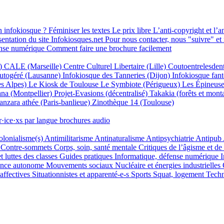
 infokiosque ?
Féminiser les textes
Le prix libre
L’anti-copyright et l’
entation du site Infokiosques.net
Pour nous contacter, nous "suivre" et
nse numérique
Comment faire une brochure facilement
)
CALE (Marseille)
Centre Culturel Libertaire (Lille)
Coutoentrelesdent
autogéré (Lausanne)
Infokiosque des Tanneries (Dijon)
Infokiosque fant
s Alpes)
Le Kiosk de Toulouse
Le Symbiote (Périgueux)
Les Épineuse
na (Montpellier)
Projet-Evasions (décentralisé)
Takakia (forêts et mont
anzara athée (Paris-banlieue)
Zinothèque 14 (Toulouse)
r·ice·xs
par langue
brochures audio
olonialisme(s)
Antimilitarisme
Antinaturalisme
Antipsychiatrie
Antipub
Contre-sommets
Corps, soin, santé mentale
Critiques de l’âgisme et de
t luttes des classes
Guides pratiques
Informatique, défense numérique
I
nce autonome
Mouvements sociaux
Nucléaire et énergies industrielles
 affectives
Situationnistes et apparenté-e-s
Sports
Squat, logement
Techn