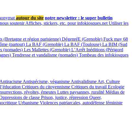
anonymat
autour du site
notre newsletter : le super bulletin
 nous soutenir
Affiches, stickers, etc. pour infokiosques.net
Utiliser les
s (Bretagne et région parisienne)
DégenréE (Grenoble)
Fuck may 68
ôme (partout)
La BAF (Grenoble)
La BAF (Toulouse)
La BIM (Sud
s (nomades)
Les Mallettes (Grenoble)
L’Arrêt Inéditions (Périgord
agnes)
Tendresse et vandalisme (nomades)
Tombeau des infokiosques
Antiracisme
Antispécisme, véganisme
Antivalidisme
Art, Culture
 l’éducation
Critiques du citoyennisme
Critiques du travail
Ecologie
nsurrections, révoltes, émeutes
Luttes paysannes, ruralité
Médias de
Oppressions de classe
Prison, justice, répression
Queer,
ocritique
Urbanisme
Violences patriarcales, autodéfense féministe