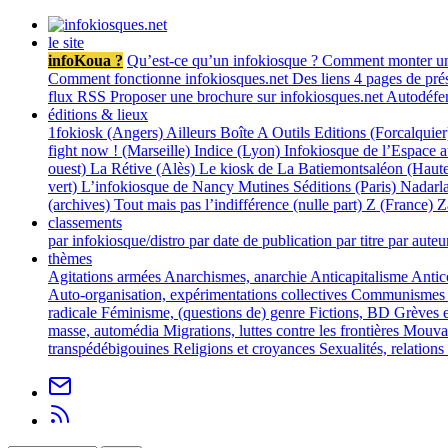
le site
infoKoua ?
Qu’est-ce qu’un infokiosque ?
Comment monter un
Comment fonctionne infokiosques.net
Des liens
4 pages de prés
flux RSS
Proposer une brochure sur infokiosques.net
Autodéfe
éditions & lieux
1fokiosk (Angers)
Ailleurs
Boîte A Outils Editions (Forcalquier
fight now ! (Marseille)
Indice (Lyon)
Infokiosque de l’Espace 
ouest)
La Rétive (Alès)
Le kiosk de La Batiemontsaléon (Haute
vert)
L’infokiosque de Nancy
Mutines Séditions (Paris)
Nadarla
(archives)
Tout mais pas l’indifférence (nulle part)
Z (France)
Z
classements
par infokiosque/distro
par date de publication
par titre
par auteu
thèmes
Agitations armées
Anarchismes, anarchie
Anticapitalisme
Antic
Auto-organisation, expérimentations collectives
Communismes
radicale
Féminisme, (questions de) genre
Fictions, BD
Grèves e
masse, automédia
Migrations, luttes contre les frontières
Mouva
transpédébigouines
Religions et croyances
Sexualités, relations