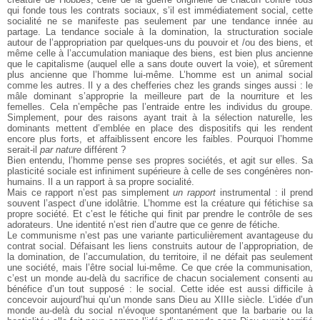
qui fonde tous les contrats sociaux, s’il est immédiatement social, cette
socialité ne se manifeste pas seulement par une tendance innée au
partage. La tendance sociale à la domination, la structuration sociale
autour de l’appropriation par quelques-uns du pouvoir et /ou des biens, et
même celle à l’accumulation maniaque des biens, est bien plus ancienne
que le capitalisme (auquel elle a sans doute ouvert la voie), et sûrement
plus ancienne que l’homme lui-même. L’homme est un animal social
comme les autres. Il y a des chefferies chez les grands singes aussi : le
mâle dominant s’approprie la meilleure part de la nourriture et les
femelles. Cela n’empêche pas l’entraide entre les individus du groupe.
Simplement, pour des raisons ayant trait à la sélection naturelle, les
dominants mettent d’emblée en place des dispositifs qui les rendent
encore plus forts, et affaiblissent encore les faibles. Pourquoi l’homme
serait-il
par nature
différent ?
Bien entendu, l’homme pense ses propres sociétés, et agit sur elles. Sa
plasticité sociale est infiniment supérieure à celle de ses congénères non-
humains. Il a un rapport à sa propre socialité.
Mais ce rapport n’est pas simplement
un rapport
instrumental : il prend
souvent l’aspect d’une idolâtrie. L’homme est la créature qui fétichise sa
propre société. Et c’est le fétiche qui finit par prendre le contrôle de ses
adorateurs. Une identité n’est rien d’autre que ce genre de fétiche.
Le communisme n’est pas une variante particulièrement avantageuse du
contrat social. Défaisant les liens construits autour de l’appropriation, de
la domination, de l’accumulation, du territoire, il ne défait pas seulement
une société, mais l’être social lui-même. Ce que crée la communisation,
c’est un monde au-delà du sacrifice de chacun socialement consenti au
bénéfice d’un tout supposé : le social. Cette idée est aussi difficile à
concevoir aujourd’hui qu’un monde sans Dieu au XIIIe siècle. L’idée d’un
monde au-delà du social n’évoque spontanément que la barbarie ou la