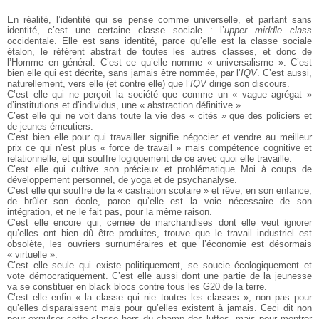
En réalité, l’identité qui se pense comme universelle, et partant sans
identité, c’est une certaine classe sociale : l’
upper middle class
occidentale. Elle est sans identité, parce qu’elle est la classe sociale
étalon, le référent abstrait de toutes les autres classes, et donc de
l’Homme en général. C’est ce qu’elle nomme « universalisme ». C’est
bien elle qui est décrite, sans jamais être nommée, par l’
IQV
. C’est aussi,
naturellement, vers elle (et contre elle) que l’
IQV
dirige son discours.
C’est elle qui ne perçoit la société que comme un « vague agrégat »
d’institutions et d’individus, une « abstraction définitive ».
C’est elle qui ne voit dans toute la vie des « cités » que des policiers et
de jeunes émeutiers.
C’est bien elle pour qui travailler signifie négocier et vendre au meilleur
prix ce qui n’est plus « force de travail » mais compétence cognitive et
relationnelle, et qui souffre logiquement de ce avec quoi elle travaille.
C’est elle qui cultive son précieux et problématique Moi à coups de
développement personnel, de yoga et de psychanalyse.
C’est elle qui souffre de la « castration scolaire » et rêve, en son enfance,
de brûler son école, parce qu’elle est la voie nécessaire de son
intégration, et ne le fait pas, pour la même raison.
C’est elle encore qui, cernée de marchandises dont elle veut ignorer
qu’elles ont bien dû être produites, trouve que le travail industriel est
obsolète, les ouvriers surnuméraires et que l’économie est désormais
« virtuelle ».
C’est elle seule qui existe politiquement, se soucie écologiquement et
vote démocratiquement. C’est elle aussi dont une partie de la jeunesse
va se constituer en black blocs contre tous les G20 de la terre.
C’est elle enfin « la classe qui nie toutes les classes », non pas pour
qu’elles disparaissent mais pour qu’elles existent à jamais.
Ceci dit non
pour expulser cette classe hors du champ des luttes, mais pour montrer