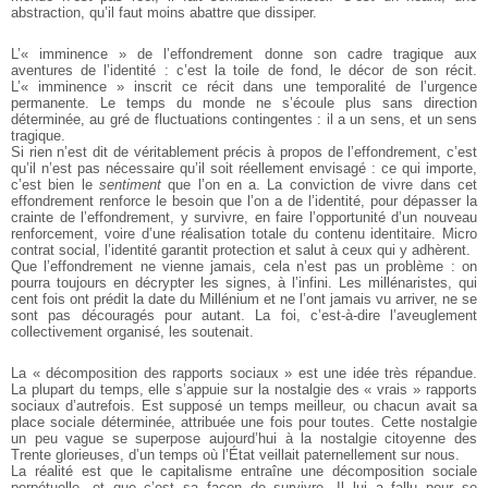
abstraction, qu’il faut moins abattre que dissiper.
L’« imminence » de l’effondrement donne son cadre tragique aux
aventures de l’identité : c’est la toile de fond, le décor de son récit.
L’« imminence » inscrit ce récit dans une temporalité de l’urgence
permanente. Le temps du monde ne s’écoule plus sans direction
déterminée, au gré de fluctuations contingentes : il a un sens, et un sens
tragique.
Si rien n’est dit de véritablement précis à propos de l’effondrement, c’est
qu’il n’est pas nécessaire qu’il soit réellement envisagé : ce qui importe,
c’est bien le
sentiment
que l’on en a. La conviction de vivre dans cet
effondrement renforce le besoin que l’on a de l’identité, pour dépasser la
crainte de l’effondrement, y survivre, en faire l’opportunité d’un nouveau
renforcement, voire d’une réalisation totale du contenu identitaire. Micro
contrat social, l’identité garantit protection et salut à ceux qui y adhèrent.
Que l’effondrement ne vienne jamais, cela n’est pas un problème : on
pourra toujours en décrypter les signes, à l’infini. Les millénaristes, qui
cent fois ont prédit la date du Millénium et ne l’ont jamais vu arriver, ne se
sont pas découragés pour autant. La foi, c’est-à-dire l’aveuglement
collectivement organisé, les soutenait.
La « décomposition des rapports sociaux » est une idée très répandue.
La plupart du temps, elle s’appuie sur la nostalgie des « vrais » rapports
sociaux d’autrefois. Est supposé un temps meilleur, ou chacun avait sa
place sociale déterminée, attribuée une fois pour toutes. Cette nostalgie
un peu vague se superpose aujourd’hui à la nostalgie citoyenne des
Trente glorieuses, d’un temps où l’État veillait paternellement sur nous.
La réalité est que le capitalisme entraîne une décomposition sociale
perpétuelle, et que c’est sa façon de survivre. Il lui a fallu pour se