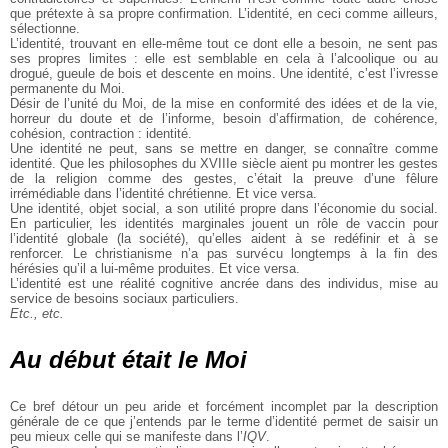
que prétexte à sa propre confirmation. L’identité, en ceci comme ailleurs,
sélectionne.
L’identité, trouvant en elle-même tout ce dont elle a besoin, ne sent pas
ses propres limites : elle est semblable en cela à l’alcoolique ou au
drogué, gueule de bois et descente en moins. Une identité, c’est l’ivresse
permanente du Moi.
Désir de l’unité du Moi, de la mise en conformité des idées et de la vie,
horreur du doute et de l’informe, besoin d’affirmation, de cohérence,
cohésion, contraction : identité.
Une identité ne peut, sans se mettre en danger, se connaître comme
identité. Que les philosophes du XVIIIe siècle aient pu montrer les gestes
de la religion comme des gestes, c’était la preuve d’une fêlure
irrémédiable dans l’identité chrétienne. Et vice versa.
Une identité, objet social, a son utilité propre dans l’économie du social.
En particulier, les identités marginales jouent un rôle de vaccin pour
l’identité globale (la société), qu’elles aident à se redéfinir et à se
renforcer. Le christianisme n’a pas survécu longtemps à la fin des
hérésies qu’il a lui-même produites. Et vice versa.
L’identité est une réalité cognitive ancrée dans des individus, mise au
service de besoins sociaux particuliers.
Etc., etc.
Au début était le Moi
Ce bref détour un peu aride et forcément incomplet par la description
générale de ce que j’entends par le terme d’identité permet de saisir un
peu mieux celle qui se manifeste dans l’
IQV
.