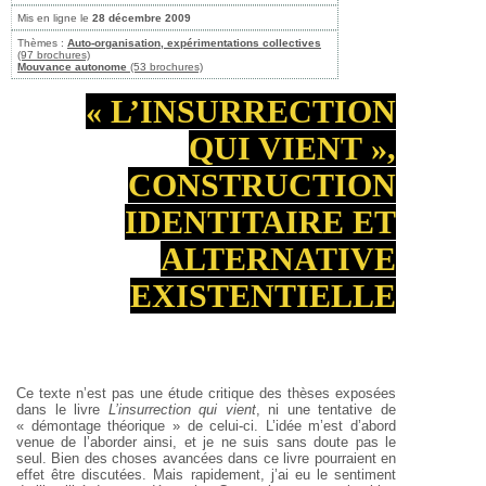
Mis en ligne le
28 décembre 2009
Thèmes :
Auto-organisation, expérimentations collectives
(97 brochures)
Mouvance autonome
(53 brochures)
« L’INSURRECTION
QUI VIENT »,
CONSTRUCTION
IDENTITAIRE ET
ALTERNATIVE
EXISTENTIELLE
Ce texte n’est pas une étude critique des thèses exposées
dans le livre
L’insurrection qui vient
, ni une tentative de
« démontage théorique » de celui-ci. L’idée m’est d’abord
venue de l’aborder ainsi, et je ne suis sans doute pas le
seul. Bien des choses avancées dans ce livre pourraient en
effet être discutées. Mais rapidement, j’ai eu le sentiment