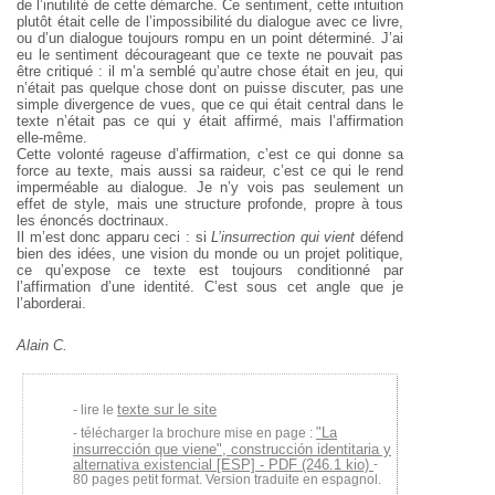
de l’inutilité de cette démarche. Ce sentiment, cette intuition
plutôt était celle de l’impossibilité du dialogue avec ce livre,
ou d’un dialogue toujours rompu en un point déterminé. J’ai
eu le sentiment décourageant que ce texte ne pouvait pas
être critiqué : il m’a semblé qu’autre chose était en jeu, qui
n’était pas quelque chose dont on puisse discuter, pas une
simple divergence de vues, que ce qui était central dans le
texte n’était pas ce qui y était affirmé, mais l’affirmation
elle-même.
Cette volonté rageuse d’affirmation, c’est ce qui donne sa
force au texte, mais aussi sa raideur, c’est ce qui le rend
imperméable au dialogue. Je n’y vois pas seulement un
effet de style, mais une structure profonde, propre à tous
les énoncés doctrinaux.
Il m’est donc apparu ceci : si
L’insurrection qui vient
défend
bien des idées, une vision du monde ou un projet politique,
ce qu’expose ce texte est toujours conditionné par
l’affirmation d’une identité. C’est sous cet angle que je
l’aborderai.
Alain C.
texte sur le site
lire le
"La
télécharger la brochure mise en page :
insurrección que viene", construcción identitaria y
alternativa existencial [ESP] - PDF (246.1 kio)
-
80 pages petit format. Version traduite en espagnol.