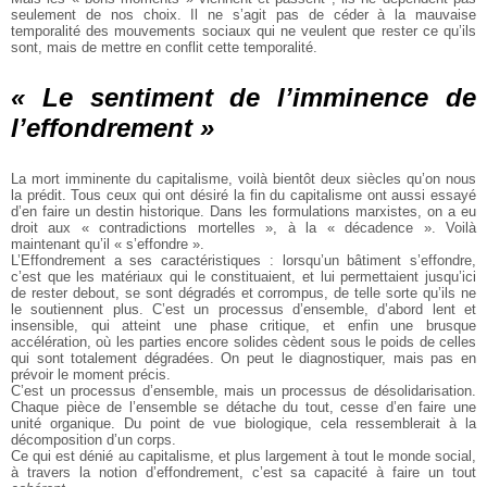
seulement de nos choix. Il ne s’agit pas de céder à la mauvaise
temporalité des mouvements sociaux qui ne veulent que rester ce qu’ils
sont, mais de mettre en conflit cette temporalité.
« Le sentiment de l’imminence de
l’effondrement »
La mort imminente du capitalisme, voilà bientôt deux siècles qu’on nous
la prédit. Tous ceux qui ont désiré la fin du capitalisme ont aussi essayé
d’en faire un destin historique. Dans les formulations marxistes, on a eu
droit aux « contradictions mortelles », à la « décadence ». Voilà
maintenant qu’il « s’effondre ».
L’Effondrement a ses caractéristiques : lorsqu’un bâtiment s’effondre,
c’est que les matériaux qui le constituaient, et lui permettaient jusqu’ici
de rester debout, se sont dégradés et corrompus, de telle sorte qu’ils ne
le soutiennent plus. C’est un processus d’ensemble, d’abord lent et
insensible, qui atteint une phase critique, et enfin une brusque
accélération, où les parties encore solides cèdent sous le poids de celles
qui sont totalement dégradées. On peut le diagnostiquer, mais pas en
prévoir le moment précis.
C’est un processus d’ensemble, mais un processus de désolidarisation.
Chaque pièce de l’ensemble se détache du tout, cesse d’en faire une
unité organique. Du point de vue biologique, cela ressemblerait à la
décomposition d’un corps.
Ce qui est dénié au capitalisme, et plus largement à tout le monde social,
à travers la notion d’effondrement, c’est sa capacité à faire un tout