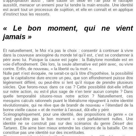
d’appropriation aussi ; faire sauter un bébé en l’air pour le rattraper
aussitôt, menacer un ennemi pour lui tendre la main ensuite. Une identité
est avant tout un processus de sujétion, et elle en connaît et en applique
d’instinct tous les ressorts.
« Le bon moment, qui ne vient
jamais »
Et naturellement, le Moi n’a pas le choix : consentir à continuer à vivre
dans la couveuse anxiogène du monde tel qu’il est, c’est se condamner à
périr avec lui. Puisque la cause est jugée : la Babylone mondiale est en
voie d’effondrement. Dès lors, la seule alternative est périr avec, ou vivre
contre. Enfin, de nouveau, « la liberté ou la mort ».
Nulle part n’est évoquée, ne serait-ce qu’à titre d’hypothèse, la possibilité
que le capitalisme dure encore un peu, que son effondrement puisse être
légèrement différé, ou peut-être si lent qu’il risque de prendre plusieurs
siècles. Que ferons-nous dans ce cas ? Cette possibilité doit-elle influer
sur notre action, ou est-il plus sage de n’en tenir aucun compte ? Dans
quelle temporalité situons-nous notre action ? Naturellement, ces
mesquins calculs rationnels puant le libéralisme répugnent à notre identité
révolutionnaire, qui ne rêve que de brandir de nouveau « l’étendard de la
bonne vieille cause » et de monter à l’assaut, dût-elle y périr.
Scénographiquement, pour une identité, des propositions du genre « ce
n’est peut-être pas le bon moment » sont parfaitement nulles. Une
identité ne se construit pas sur des scénarios du genre
Désert des
Tartares
. Elle aime bien mieux entendre les clairons de la bataille. On ne
constitue pas une identité sur des incertitudes.