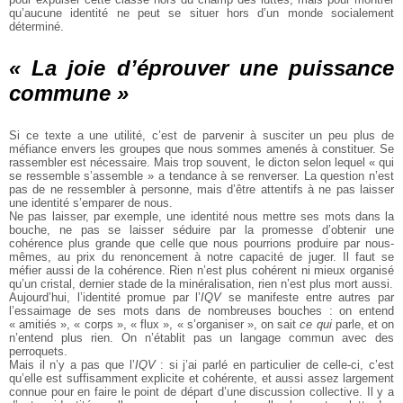
qu’aucune identité ne peut se situer hors d’un monde socialement
déterminé.
« La joie d’éprouver une puissance
commune »
Si ce texte a une utilité, c’est de parvenir à susciter un peu plus de
méfiance envers les groupes que nous sommes amenés à constituer. Se
rassembler est nécessaire. Mais trop souvent, le dicton selon lequel « qui
se ressemble s’assemble » a tendance à se renverser. La question n’est
pas de ne ressembler à personne, mais d’être attentifs à ne pas laisser
une identité s’emparer de nous.
Ne pas laisser, par exemple, une identité nous mettre ses mots dans la
bouche, ne pas se laisser séduire par la promesse d’obtenir une
cohérence plus grande que celle que nous pourrions produire par nous-
mêmes, au prix du renoncement à notre capacité de juger. Il faut se
méfier aussi de la cohérence. Rien n’est plus cohérent ni mieux organisé
qu’un cristal, dernier stade de la minéralisation, rien n’est plus mort aussi.
Aujourd’hui, l’identité promue par l’
IQV
se manifeste entre autres par
l’essaimage de ses mots dans de nombreuses bouches : on entend
« amitiés », « corps », « flux », « s’organiser », on sait
ce qui
parle, et on
n’entend plus rien. On n’établit pas un langage commun avec des
perroquets.
Mais il n’y a pas que l’
IQV
: si j’ai parlé en particulier de celle-ci, c’est
qu’elle est suffisamment explicite et cohérente, et aussi assez largement
connue pour en faire le point de départ d’une discussion collective. Il y a