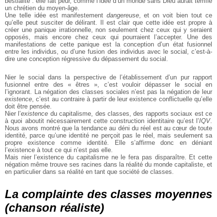
bestialité : elle fait peur, comme l’idée d’un monde sans Dieu aurait terrifié
un chrétien du moyen-âge.
Une telle idée est manifestement
dangereuse
, et on voit bien tout ce
qu’elle peut susciter de délirant. Il est clair que cette idée est propre à
créer une panique irrationnelle, non seulement chez ceux qui y seraient
opposés, mais encore chez ceux qui pourraient l’accepter. Une des
manifestations de cette panique est la conception d’un état fusionnel
entre les individus, ou d’une fusion des individus avec le social, c’est-à-
dire une conception régressive du dépassement du social.
Nier le social dans la perspective de l’établissement d’un pur rapport
fusionnel entre des « êtres », c’est vouloir dépasser le social en
l’ignorant. La négation des classes sociales n’est pas la négation de leur
existence
, c’est au contraire à partir de leur existence conflictuelle qu’elle
doit être pensée.
Nier l’
existence
du capitalisme, des classes, des rapports sociaux est ce
à quoi aboutit nécessairement cette construction identitaire qu’est l’
IQV
.
Nous avons montré que la tendance au déni du réel est au cœur de toute
identité, parce qu’une identité ne perçoit pas le réel, mais seulement sa
propre existence comme identité. Elle s’affirme donc en déniant
l’existence à tout ce qui n’est pas elle.
Mais nier l’existence du capitalisme ne le fera pas disparaître. Et cette
négation même trouve ses racines dans la réalité du monde capitaliste, et
en particulier dans sa réalité en tant que société de classes.
La complainte des classes moyennes
(chanson réaliste)