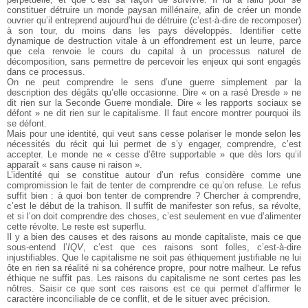
constituer détruire un monde paysan millénaire, afin de créer un monde
ouvrier qu’il entreprend aujourd’hui de détruire (c’est-à-dire de recomposer)
à son tour, du moins dans les pays développés. Identifier cette
dynamique de destruction vitale à un effondrement est un leurre, parce
que cela renvoie le cours du capital à un processus naturel de
décomposition, sans permettre de percevoir les enjeux qui sont engagés
dans ce processus.
On ne peut comprendre le sens d’une guerre simplement par la
description des dégâts qu’elle occasionne. Dire « on a rasé Dresde » ne
dit rien sur la Seconde Guerre mondiale. Dire « les rapports sociaux se
défont » ne dit rien sur le capitalisme. Il faut encore montrer pourquoi ils
se défont.
Mais pour une identité, qui veut sans cesse polariser le monde selon les
nécessités du récit qui lui permet de s’y engager, comprendre, c’est
accepter. Le monde ne « cesse d’être supportable » que dès lors qu’il
apparaît « sans cause ni raison ».
L’identité qui se constitue autour d’un refus considère comme une
compromission le fait de tenter de comprendre ce qu’on refuse. Le refus
suffit bien : à quoi bon tenter de comprendre ? Chercher à comprendre,
c’est le début de la trahison. Il suffit de manifester son refus, sa révolte,
et si l’on doit comprendre des choses, c’est seulement en vue d’alimenter
cette révolte. Le reste est superflu.
Il y a bien des causes et des raisons au monde capitaliste, mais ce que
sous-entend l’
IQV
, c’est que ces raisons sont folles, c’est-à-dire
injustifiables. Que le capitalisme ne soit pas éthiquement justifiable ne lui
ôte en rien sa réalité ni sa cohérence propre, pour notre malheur. Le refus
éthique ne suffit pas. Les raisons du capitalisme ne sont certes pas les
nôtres. Saisir ce que sont ces raisons est ce qui permet d’affirmer le
caractère inconciliable de ce conflit, et de le situer avec précision.