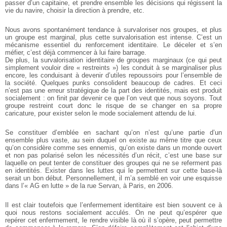
passer d’un capitaine, et prendre ensemble les décisions qui régissent la
vie du navire, choisir la direction à prendre, etc.
Nous avons spontanément tendance à survaloriser nos groupes, et plus
un groupe est marginal, plus cette survalorisation est intense. C’est un
mécanisme essentiel du renforcement identitaire. Le déceler et s’en
méfier, c’est déjà commencer à lui faire barrage.
De plus, la survalorisation identitaire de groupes marginaux (ce qui peut
simplement vouloir dire « restreints ») les conduit à se marginaliser plus
encore, les conduisant à devenir d’utiles repoussoirs pour l’ensemble de
la société. Quelques punks consolident beaucoup de cadres. Et ceci
n’est pas une erreur stratégique de la part des identités, mais est produit
socialement : on finit par devenir ce que l’on veut que nous soyons. Tout
groupe restreint court donc le risque de se changer en sa propre
caricature, pour exister selon le mode socialement attendu de lui.
Se constituer d’emblée en sachant qu’on n’est qu’une partie d’un
ensemble plus vaste, au sein duquel on existe au même titre que ceux
qu’on considère comme ses ennemis, qu’on existe dans un monde ouvert
et non pas polarisé selon les nécessités d’un récit, c’est une base sur
laquelle on peut tenter de constituer des groupes qui ne se referment pas
en identités. Exister dans les luttes qui le permettent sur cette base-là
serait un bon début. Personnellement, il m’a semblé en voir une esquisse
dans l’« AG en lutte » de la rue Servan, à Paris, en 2006.
Il est clair toutefois que l’enfermement identitaire est bien souvent ce à
quoi nous restons socialement acculés. On ne peut qu’espérer que
repérer cet enfermement, le rendre visible là où il s’opère, peut permettre