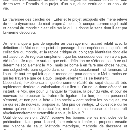
de trouver le Paradis d’un projet, d’un but, d’une certitude : un choix de
vie.
La traversée des cercles de l’Enfer et le projet auxquels elle mène relève
de cette dynamique de récit propre à l’identité, conçue comme sujet actif
et central du monde : c’est elle seule qui lui donne le sens dont il est par
lui-même dépourvu.
Je ne manquerai pas de signaler au passage mon accord relatif avec la
définition du Moi comme point de passage d’une expérience singulière et
collective du monde, et la rapide critique du coinçage identitaire dont elle
est assortie. Je regrette simplement que les conséquences n’en aient pas
été tirées. Je regrette surtout que cette définition ne s’étende pas à ce qui
détermine socialement le Moi, mais se borne à en faire une chose neutre,
une subjectivité pure égarée dans un monde socialement indifférencié. Et
l’oubli de tout ce qui fait que le monde est pour certains « Moi » moins ce
qui les traverse que ce à quoi, perpétuellement, ils se heurtent.
Cependant, l’expérience singulière comme réalité du sujet disparaît très
rapidement derrière la valorisation du « lien ». On ne l’a donc détaché un
instant, le Moi, que pour lui flanquer la frousse, la peur du vide, et pour de
nouveau lui proposer la fraternelle ligature. Le lien, le lien personnel
s’entend, et non pas le bête « lien social » dont parlent les politiques, est
ce qui est de nouveau proposé au Moi pris de vertige. Et qu’est-ce qui lie
mieux qu’une identité particulière, restreinte, chaleureuse et de surcroît
révolutionnairement extensible à tous, le Nous ?
Outil de conversion, L’
IQV
retrouve les bonnes vieilles méthodes de la
prédication : faire peur d’abord, faire entrevoir l’enfer, et proposer ensuite
une planche de salut. Méthode rhétorique, méthode de dressage et