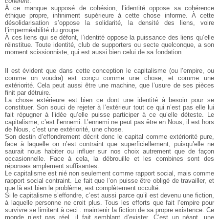
cohérent
.
À ce manque supposé de cohésion, l’identité oppose sa cohérence
éthique propre, infiniment supérieure à cette chose informe. À cette
désolidarisation s’oppose la solidarité, la densité des liens, voire
l’imperméabilité du groupe.
À ces liens qui se défont, l’identité oppose la puissance des liens qu’elle
réinstitue. Toute identité, club de supporters ou secte quelconque, a son
moment scissionniste, qui est aussi bien celui de sa fondation.
Il est évident que dans cette conception le capitalisme (ou l’empire, ou
comme on voudra) est conçu comme une chose, et comme une
extériorité. Cela peut aussi être une machine, que l’usure de ses pièces
finit par détruire.
La chose extérieure est bien ce dont une identité à besoin pour se
constituer. Son souci de rejeter à l’extérieur tout ce qui n’est pas elle lui
fait répugner à l’idée qu’elle puisse participer à ce qu’elle déteste. Le
capitalisme, c’est l’ennemi. L’ennemi ne peut pas être en Nous, il est hors
de Nous, c’est une extériorité, une chose.
Son destin d’effondrement décrit donc le capital comme extériorité pure,
face à laquelle on n’est contraint que superficiellement, puisqu’elle ne
saurait nous habiter ou influer sur nos choix autrement que de façon
occasionnelle. Face à cela, la débrouille et les combines sont des
réponses amplement suffisantes.
Le capitalisme est nié non seulement comme rapport social, mais comme
rapport social contraint. Le fait que l’on puisse être obligé de travailler, et
que là est bien le problème, est complètement occulté.
Si le capitalisme s’effondre, c’est aussi parce qu’il est devenu une fiction,
à laquelle personne ne croit plus. Tous les efforts que fait l’empire pour
survivre se limitent à ceci : maintenir la fiction de sa propre existence. Ce
monde n’est pas réel, il fait semblant d’exister. C’est un néant, une