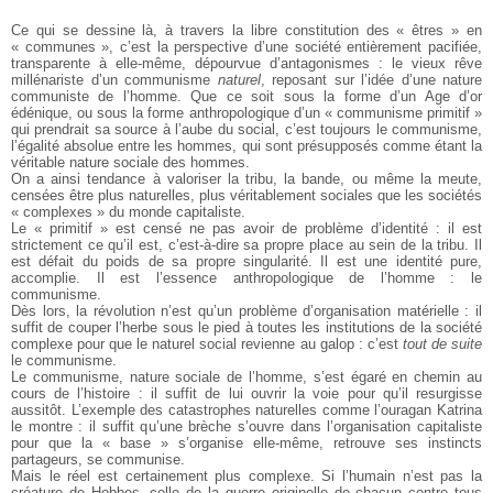
Ce qui se dessine là, à travers la libre constitution des « êtres » en
« communes », c’est la perspective d’une société entièrement pacifiée,
transparente à elle-même, dépourvue d’antagonismes : le vieux rêve
millénariste d’un communisme
naturel
, reposant sur l’idée d’une nature
communiste de l’homme. Que ce soit sous la forme d’un Age d’or
édénique, ou sous la forme anthropologique d’un « communisme primitif »
qui prendrait sa source à l’aube du social, c’est toujours le communisme,
l’égalité absolue entre les hommes, qui sont présupposés comme étant la
véritable nature sociale des hommes.
On a ainsi tendance à valoriser la tribu, la bande, ou même la meute,
censées être plus naturelles, plus véritablement sociales que les sociétés
« complexes » du monde capitaliste.
Le « primitif » est censé ne pas avoir de problème d’identité : il est
strictement ce qu’il est, c’est-à-dire sa propre place au sein de la tribu. Il
est défait du poids de sa propre singularité. Il est une identité pure,
accomplie. Il est l’essence anthropologique de l’homme : le
communisme.
Dès lors, la révolution n’est qu’un problème d’organisation matérielle : il
suffit de couper l’herbe sous le pied à toutes les institutions de la société
complexe pour que le naturel social revienne au galop : c’est
tout de suite
le communisme.
Le communisme, nature sociale de l’homme, s’est égaré en chemin au
cours de l’histoire : il suffit de lui ouvrir la voie pour qu’il resurgisse
aussitôt. L’exemple des catastrophes naturelles comme l’ouragan Katrina
le montre : il suffit qu’une brèche s’ouvre dans l’organisation capitaliste
pour que la « base » s’organise elle-même, retrouve ses instincts
partageurs, se communise.
Mais le réel est certainement plus complexe. Si l’humain n’est pas la
créature de Hobbes, celle de la guerre originelle de chacun contre tous