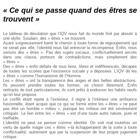
« Ce qui se passe quand des êtres se
trouvent »
Le tableau de désolation que l’
IQV
nous fait du monde finit par aboutir à
une idylle. Soudain, des « êtres » se trouvent.
Ayant soigneusement barré le chemin à toute forme de regroupement qui
ne serait pas elle, l’identité nous fait entrevoir la récompense. Enfin, nous
serions des « êtres ». Pas des sujets sociaux, conflictuellement ancrés
dans une classe, porteurs de contradictions, mais simplement des
« êtres ».
Des « êtres » enfin défaits de tous liens, libres et indifférenciés, décapés
de toutes les scories que l’existence sociale y a déposées. L’
IQV
dit les
« êtres » comme l’humanisme dit l’Homme.
Les « êtres » ont la transparence des anges et des belles abstractions.
Ils peuvent prendre toutes les formes, se choisir librement. Enfin
nettoyés de tout particularisme, ils sont prêts à endosser les habits neufs
qu’on leur propose.
Le conflit étant rejeté à l’extérieur, il règne à l’intérieur une ambiance
fusionnelle, étant acquis que ce qui se forme entre les « êtres » ne peut
pas être un horrible « milieu », puisque les milieux ont été sévèrement
critiqués. Le lien entre les « êtres » est d’une toute autre nature, pure et
ineffable.
L’identité ne peut se penser comme identité. On voit mal toutefois en
vertu de quelle magie ces « êtres »-là échapperaient de la sorte à toute
conflictualité, autrement que par la suspension de leur propre jugement
critique.