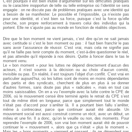
C’est pourquoi il est bien inutile d’argumenter sur les difficultés pratiques
ou le caractère inopportun de telle ou telle entreprise où l’identité se sera
engagée : on ne discute pas de problèmes pratiques avec une identité qui
a besoin de se manifester. Le possible et l’impossible, ça n’existe pas
pour une identité, et c’est bien sa force, puisque c’est la force qu’elle
cherche, son propre renforcement à travers celui des individus qui la
portent. Elle ne s’ajuste pas au monde en fonction de réalités objectives.
Dire que le bon moment ne vient jamais, c’est dire qu’on ne sait jamais
avec certitude si c’est le bon moment ou pas : il faut bien franchir le pas
sans avoir l’assurance de réussir. C’est vrai, mais cela ne signifie pas
qu’il ne faille pas tenir compte du moment, c’est-à-dire questionner le réel,
et pas attendre qu’il réponde à nos désirs. Quitte à foncer dans le tas le
moment venu.
Le « bon moment » pour les luttes ne dépend directement d’aucun des
acteurs, il n’est soumis à la décision ou au choix d’aucun comité,
invisible ou pas. En réalité, il est toujours l’objet d’un conflit. C’est vrai en
particulier aujourd’hui, où les luttes sont de moins en moins dépendantes
des partis et des syndicats, cherchent de plus en plus à se donner
d’autres formes, sans doute pas plus « radicales », mais en tout cas
moins saisissables. On en a vu l’exemple avec la lutte contre le CPE de
2006, où le mouvement censé être terminé après le retrait du CPE s’est
tout de même étiré en longueur, parce que simplement tout le monde
n’était pas d’accord pour s’arrêter là. Il a pourtant bien fallu s’arrêter,
même à contrecœur, parce que continuer aurait été absurde. Un
mouvement social est aussi construit comme un récit, avec un début, un
milieu et une fin. Il a donc, qu’on le veuille ou non, des moments. Pour
reprendre l’exemple de 2006, son vrai bon moment aurait été de pouvoir
continuer le « mouvement », alors que ça n’était « plus le moment ».
Mais les « bons moments » viennent et passent ; ils ne dépendent pas