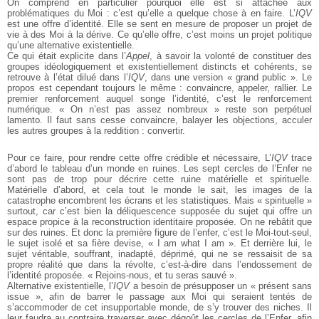
On comprend en particulier pourquoi elle est si attachée aux
problématiques du Moi : c’est qu’elle a quelque chose à en faire. L’
IQV
est une offre d’identité. Elle se sent en mesure de proposer un projet de
vie à des Moi à la dérive. Ce qu’elle offre, c’est moins un projet politique
qu’une alternative existentielle.
Ce qui était explicite dans l’
Appel
, à savoir la volonté de constituer des
groupes idéologiquement et existentiellement distincts et cohérents, se
retrouve à l’état dilué dans l’
IQV
, dans une version « grand public ». Le
propos est cependant toujours le même : convaincre, appeler, rallier. Le
premier renforcement auquel songe l’identité, c’est le renforcement
numérique. « On n’est pas assez nombreux » reste son perpétuel
lamento. Il faut sans cesse convaincre, balayer les objections, acculer
les autres groupes à la reddition : convertir.
Pour ce faire, pour rendre cette offre crédible et nécessaire, L’
IQV
trace
d’abord le tableau d’un monde en ruines. Les sept cercles de l’Enfer ne
sont pas de trop pour décrire cette ruine matérielle et spirituelle.
Matérielle d’abord, et cela tout le monde le sait, les images de la
catastrophe encombrent les écrans et les statistiques. Mais « spirituelle »
surtout, car c’est bien la déliquescence supposée du sujet qui offre un
espace propice à la reconstruction identitaire proposée. On ne rebâtit que
sur des ruines. Et donc la première figure de l’enfer, c’est le Moi-tout-seul,
le sujet isolé et sa fière devise, « I am what I am ». Et derrière lui, le
sujet véritable, souffrant, inadapté, déprimé, qui ne se ressaisit de sa
propre réalité que dans la révolte, c’est-à-dire dans l’endossement de
l’identité proposée. « Rejoins-nous, et tu seras sauvé ».
Alternative existentielle, l’
IQV
a besoin de présupposer un « présent sans
issue », afin de barrer le passage aux Moi qui seraient tentés de
s’accommoder de cet insupportable monde, de s’y trouver des niches. Il
leur faudra au contraire traverser avec dégoût les cercles de l’Enfer, afin