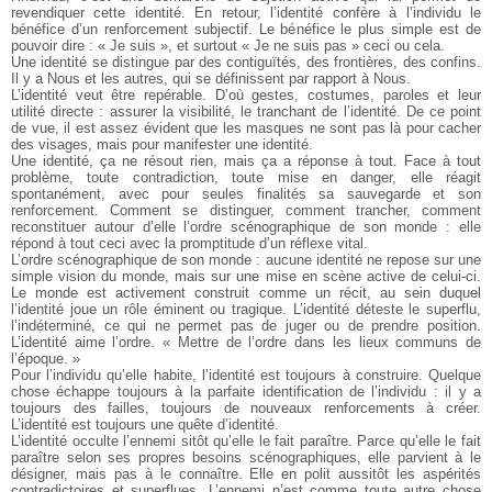
revendiquer cette identité. En retour, l’identité confère à l’individu le
bénéfice d’un renforcement subjectif. Le bénéfice le plus simple est de
pouvoir dire : « Je suis », et surtout « Je ne suis pas » ceci ou cela.
Une identité se distingue par des contiguïtés, des frontières, des confins.
Il y a Nous et les autres, qui se définissent par rapport à Nous.
L’identité veut être repérable. D’où gestes, costumes, paroles et leur
utilité directe : assurer la visibilité, le tranchant de l’identité. De ce point
de vue, il est assez évident que les masques ne sont pas là pour cacher
des visages, mais pour manifester une identité.
Une identité, ça ne résout rien, mais ça a réponse à tout. Face à tout
problème, toute contradiction, toute mise en danger, elle réagit
spontanément, avec pour seules finalités sa sauvegarde et son
renforcement. Comment se distinguer, comment trancher, comment
reconstituer autour d’elle l’ordre scénographique de son monde : elle
répond à tout ceci avec la promptitude d’un réflexe vital.
L’ordre scénographique de son monde : aucune identité ne repose sur une
simple vision du monde, mais sur une mise en scène active de celui-ci.
Le monde est activement construit comme un récit, au sein duquel
l’identité joue un rôle éminent ou tragique. L’identité déteste le superflu,
l’indéterminé, ce qui ne permet pas de juger ou de prendre position.
L’identité aime l’ordre. « Mettre de l’ordre dans les lieux communs de
l’époque. »
Pour l’individu qu’elle habite, l’identité est toujours à construire. Quelque
chose échappe toujours à la parfaite identification de l’individu : il y a
toujours des failles, toujours de nouveaux renforcements à créer.
L’identité est toujours une quête d’identité.
L’identité occulte l’ennemi sitôt qu’elle le fait paraître. Parce qu’elle le fait
paraître selon ses propres besoins scénographiques, elle parvient à le
désigner, mais pas à le connaître. Elle en polit aussitôt les aspérités
contradictoires et superflues. L’ennemi n’est comme toute autre chose