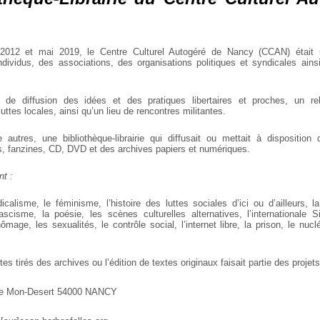
2012 et mai 2019, le Centre Culturel Autogéré de Nancy (CCAN) était u
dividus, des associations, des organisations politiques et syndicales ai
 de diffusion des idées et des pratiques libertaires et proches, un r
uttes locales, ainsi qu’un lieu de rencontres militantes.
re autres, une bibliothèque-librairie qui diffusait ou mettait à disposition
s, fanzines, CD, DVD et des archives papiers et numériques.
t :
icalisme, le féminisme, l’histoire des luttes sociales d’ici ou d’ailleurs, 
ascisme, la poésie, les scènes culturelles alternatives, l’internationale Sit
ômage, les sexualités, le contrôle social, l’internet libre, la prison, le nuc
.
xtes tirés des archives ou l’édition de textes originaux faisait partie des proj
e Mon-Desert
54000 NANCY