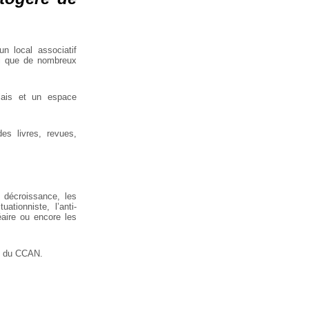
n local associatif
nsi que de nombreux
elais et un espace
 des livres, revues,
la décroissance, les
uationniste, l’anti-
léaire ou encore les
ets du CCAN.