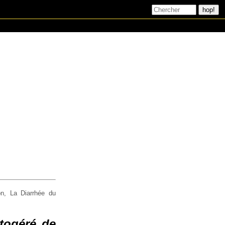
on, La Diarrhée du
utogéré de