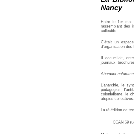
Nancy
Entre le 1er mai 
rassemblant des in
collectifs.
C’était un espace
d’organisation des l
Il accueillait, ent
journaux, brochure
Abordant notammen
L’anarchie, le synd
pédagogies, l’antif
colonialisme, le ch
utopies collectives
La ré-édition de te
CCAN
69 ru