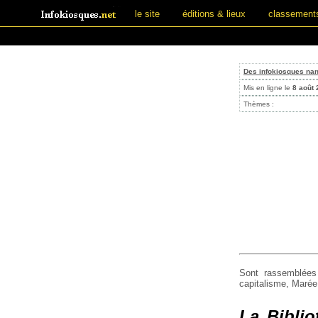
le site
éditions & lieux
classement
Des infokiosques na
Mis en ligne le
8 août
Thèmes :
Sont rassemblées 
capitalisme, Marée 
La Biblio