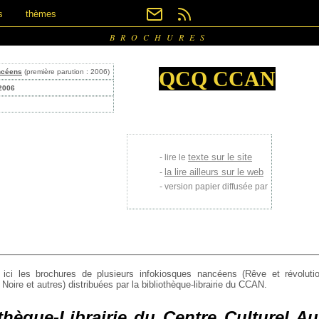
s
thèmes
BROCHURES
QCQ CCAN
ncéens
(première parution : 2006)
 2006
texte sur le site
lire le
la lire ailleurs sur le web
version papier diffusée par
ici les brochures de plusieurs infokiosques nancéens (Rêve et révoluti
Noire et autres) distribuées par la bibliothèque-librairie du CCAN.
thèque-Librairie du Centre Culturel A