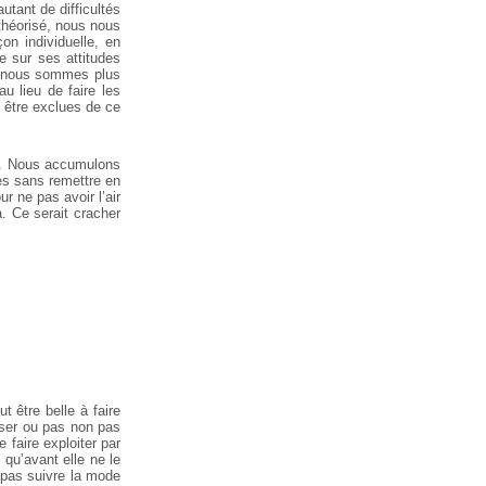
utant de difficultés
théorisé, nous nous
on individuelle, en
e sur ses attitudes
où nous sommes plus
u lieu de faire les
 être exclues de ce
es. Nous accumulons
es sans remettre en
r ne pas avoir l’air
. Ce serait cracher
 être belle à faire
aser ou pas non pas
faire exploiter par
 qu’avant elle ne le
 pas suivre la mode