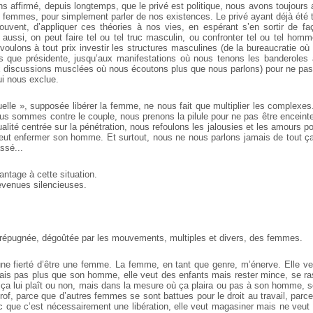
 affirmé, depuis longtemps, que le privé est politique, nous avons toujours a
re femmes, pour simplement parler de nos existences. Le privé ayant déjà été 
ouvent, d’appliquer ces théories à nos vies, en espérant s’en sortir de faç
aussi, on peut faire tel ou tel truc masculin, ou confronter tel ou tel homm
 voulons à tout prix investir les structures masculines (de la bureaucratie 
s que présidente, jusqu’aux manifestations où nous tenons les banderoles a
x discussions musclées où nous écoutons plus que nous parlons) pour ne pas
ui nous exclue.
xuelle », supposée libérer la femme, ne nous fait que multiplier les complex
nous sommes contre le couple, nous prenons la pilule pour ne pas être enceint
alité centrée sur la pénétration, nous refoulons les jalousies et les amours pou
ut enfermer son homme. Et surtout, nous ne nous parlons jamais de tout ça
ssé...
ntage à cette situation.
enues silencieuses.
 répugnée, dégoûtée par les mouvements, multiples et divers, des femmes.
e fierté d’être une femme. La femme, en tant que genre, m’énerve. Elle veut
 mais pas plus que son homme, elle veut des enfants mais rester mince, se r
ça lui plaît ou non, mais dans la mesure où ça plaira ou pas à son homme, se 
rof, parce que d’autres femmes se sont battues pour le droit au travail, parce
c que c’est nécessairement une libération, elle veut magasiner mais ne veut