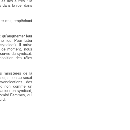
es des autres : la
ns dans la rue, dans
autre mur, empêchant
t qu’augmenter leur
e lieu. Pour lutter
yndicat). Il arrive
 À ce moment, nous
 survie du syndicat.
bolition des rôles
s ministères de la
-ci, sinon ce serait
evendications, des
 et non comme un
ganiser en syndicat,
 comité Femmes, qui
urd.