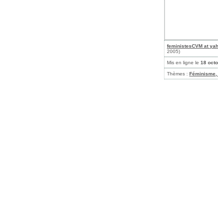
feministesCVM at ya
2005)
Mis en ligne le
18 oct
Thèmes :
Féminisme, 