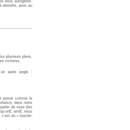
es lieux autogérés.
à attendre, pour, au
ur plusieurs plans,
es victoires.
s un autre angle :
 et pensé comme le
ortance, dans notre
 parler de sexe (les
rsqu’unE amiE nous
, c’est du « touche-