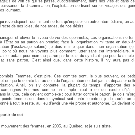
éEs de voir ce qui se passe, quotidiennement, dans nos vies et dans cell
impuissance, la discrimination, l’exploitation se lisent sur les visages des ge
nos journaux.
ui revendiquent, qui militent ne font qu’imposer un autre intermédiaire, un 
irecte de nos joies, de nos rages, de nos désirs.
anciper et élever le niveau de vie des oppriméEs, ces organisations ne fon
 l’État ou au patron en premier, face à l’organisation militante en deuxièm
ation (l’esclavage salarié), je dois m’impliquer dans mon organisation (le s
in point où nous ne voyons plus comment lutter sans cet intermédiaire.
ller autant pour nuire au patron par le biais du syndicat que pour la simple
at sans patron. C’est ainsi que, dans cette histoire, il n’y aura pas d’a
omités Femmes, c’est pire. Ces comités sont, le plus souvent, de petit
 et ce que le comité fait au sein de l’organisation ne doit jamais dépasser celle
nisation. Ainsi, on s’y contente, la plupart du temps, d’apporter des r
s campagnes Femmes comme un simple ajout à ce qui existe déjà,
s la lutte, cela devient complexe : pour lutter contre le patron, je dois m’or
 points femmes soit dans le syndicat soit contre le patron, je dois créer un
nné à tout le reste, au lieu d’avoir une vie propre et autonome.
Ça devient lo
 partir de soi
du mouvement des femmes, en 2005, au Québec, et je suis triste.