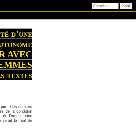
ité d’une
autonome
IR AVEC
FEMMES
s textes
pire. Ces comités
es de la condition
n de l’organisation
e serait la mort de