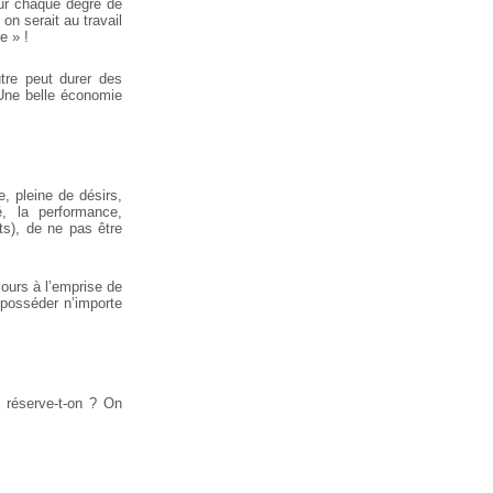
our chaque degré de
 on serait au travail
e » !
utre peut durer des
 Une belle économie
, pleine de désirs,
é, la performance,
ts), de ne pas être
cours à l’emprise de
 posséder n’importe
us réserve-t-on ? On