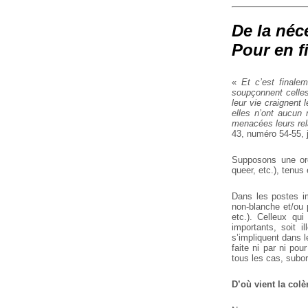
De la néc
Pour en f
«
Et c’est finale
soupçonnent celle
leur vie craignent 
elles n’ont aucun 
menacées leurs re
43, numéro 54-55, j
Supposons une org
queer, etc.), tenus
Dans les postes im
non-blanche et/ou p
etc.). Celleux qu
importants, soit i
s’impliquent dans l
faite ni par ni po
tous les cas, subo
D’où vient la colè