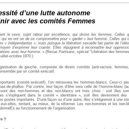
essité d’une lutte autonome
inir avec les comités Femmes
ment le sexe, sujet tabou par excellence, qui divise les femmes. Celles q
s qui en ont un de se compromettre pour « garder » leur homme. Celles qui
les « indépendantes », mais puisque la libération sexuelle fait partie de l’idé
moyen d’exprimer leur crainte. Elles répugnent à reconnaître leur oppressi
lations avec leur homme.
» (Revue
Partisans
, spécial "Libération des femme
uillet-octobre 1970.)
anisation de gauche, composée de divers comités (anti-raciste, femmes,
 ensemble par un comité exécutif.
portants (comité exécutif), l’on retrouvera les hommes-blancs. Ceux-ci pe
as-de-phallus. Par contre, leur façon d’être sera celle de l’homme-blanc (auto
i sont des non-hommes et des non-blancs ont trois choix : soit illes so
lles s’impliquent dans le comité « identitaire », soit illes deviennent d
es postes importants. D’une façon ou d’une autre, illes s’intégreront à une str
ur eux-elles, tentant, au mieux, de la réformer. Les non-hommes et les non-b
rdonnéEs au fonctionnement de l’organisation.
re ?