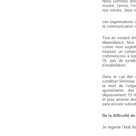
Nous sommes enrag
misère, l’ennui, l’
nos miroirs, dans 
Les organisations q
la communication d
Tout en voulant ém
dépendance, face à
contre mon exploit
toujours un certa
commençons à travai
Or, pas de syndic
d’exploitation.
Dans le cas des c
condition féminine,
la mort de l’orga
ajustements, de
dépassement. Et dan
et pour amener des
sera encore subordo
De la difficulté de
Je regarde l’état 