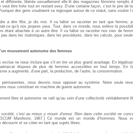
 et différente, libérée sexuellement elle lit des magazines féminins remplis
e veut être forte tout en restant sexy. D’une certaine façon, c’est le pire de l
Pourquoi des gens voudraient se regrouper autour de ce statut, sans vouloir l’a
endre à dire Moi, je dis moi. Il va falloir se raconter en tant que femme, p
rait-ce qu’à nos propres yeux. Tout, dans ce monde, nous enlève la possibili
urs étant attachée à un autre être. Il va falloir se raconter nos vies de fe
nt pas dans les statistiques, dans les procédures, dans les calculs, pour se
 d’un mouvement autonome des femmes
exclue ne nous inclura que s’il en tire un plus grand avantage. En légalisant
 patriarcat dispose de plus de femmes accessibles en tout temps. En fais
isme a augmenté, d’une part, la production, de l’autre, la consommation.
s permanentes, nous devons nous opposer au système. Notre seule reve
vons nous constituer en machine de guerre autonome.
lement libre et autonome ne naît qu’au sein d’une collectivité véritablement l
 société, c’est au mieux y mourir d’ennui. Rien dans cette société ne con
SCUM Manifesto
, 1967.) Ce monde est un monde d’hommes. Nous vou
 découvrir et se créer en tant que sujets libres.