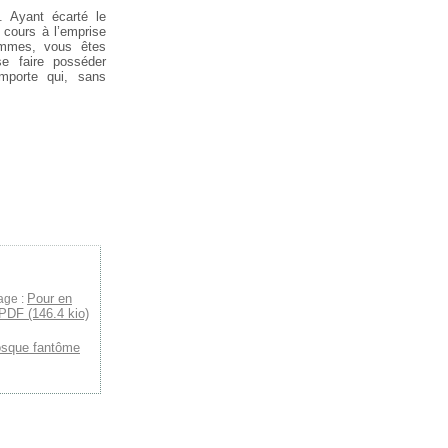
. Ayant écarté le
e cours à l’emprise
Femmes, vous êtes
se faire posséder
importe qui, sans
Pour en
age :
PDF (146.4 kio)
osque fantôme