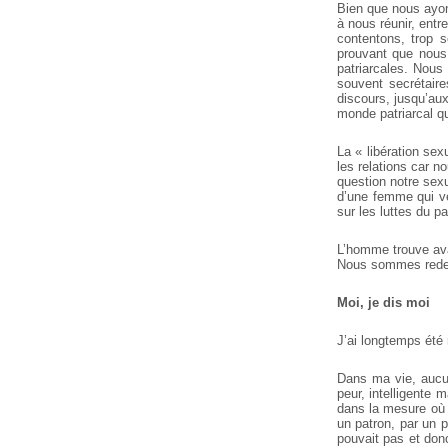
Bien que nous ayons
à nous réunir, ent
contentons, trop s
prouvant que nous 
patriarcales. Nous
souvent secrétaire
discours, jusqu’au
monde patriarcal q
La « libération se
les relations car 
question notre sexu
d’une femme qui ve
sur les luttes du pa
L’homme trouve ava
Nous sommes redev
Moi, je dis moi
J’ai longtemps été
Dans ma vie, aucun
peur, intelligente
dans la mesure où 
un patron, par un p
pouvait pas et don