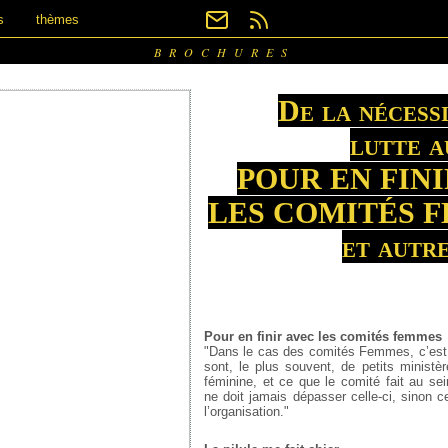
s
thèmes
BROCHURES
De la nécess
lutte 
POUR EN FIN
LES COMITÉS 
et autre
Pour en finir avec les comités femmes
"Dans le cas des comités Femmes, c’est 
sont, le plus souvent, de petits ministèr
féminine, et ce que le comité fait au sei
ne doit jamais dépasser celle-ci, sinon c
l’organisation."