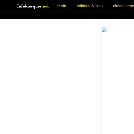
le site
éditions & lieux
classement