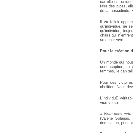
car elle est unique
faire des pipes, ell
de la masculinité. 
Il va falloir appr
qu’individue, ne se
qu’individue, toujo
chairs qui n’entre
se sentir vivre.
Pour la création
Un monde qui nous 
contraception, le
femmes, le capital
Pour des victoire
abolition. Nous de
L’individuE véritab
vice-versa.
«
Vivre dans cette
(Valerie Solanas,
domination, pour se