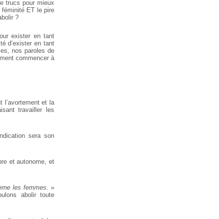
 de trucs pour mieux
a féminité ET le pire
bolir ?
our exister en tant
té d’exister en tant
mmes, nos paroles de
ulement commencer à
 l’avortement et la
ant travailler les
ndication sera son
ibre et autonome, et
cerne les femmes.
»
lons abolir toute