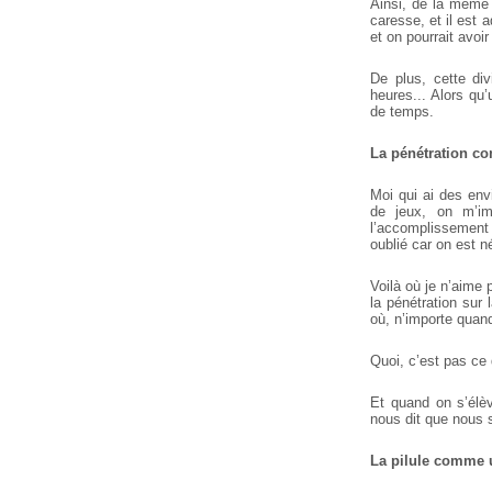
Ainsi, de la même 
caresse, et il est a
et on pourrait avoi
De plus, cette div
heures... Alors qu
de temps.
La pénétration c
Moi qui ai des env
de jeux, on m’imp
l’accomplissement 
oublié car on est né
Voilà où je n’aime 
la pénétration sur
où, n’importe quand
Quoi, c’est pas ce
Et quand on s’élève
nous dit que nous
La pilule comme 