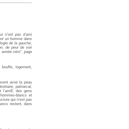
ui n’ont pas d’ami
 ont un homme dans
ologie de la gauche,
on, de peur de voir
s année zéro", page
 bouffe, logement,
uvent avoir la peau
ritaire, patriarcal,
nt l’amiE des gens
es hommes-blancs et
ucture qui n’est pas
lancs restent, dans