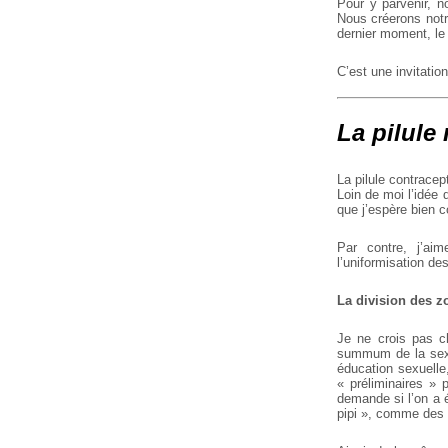
Pour y parvenir, n
Nous créerons notre
dernier moment, le 
C’est une invitation
La pilule 
La pilule contracep
Loin de moi l’idée
que j’espère bien c
Par contre, j’aim
l’uniformisation d
La division des 
Je ne crois pas c
summum de la sexua
éducation sexuelle,
« préliminaires »
demande si l’on a é
pipi », comme des 