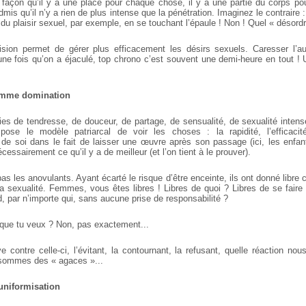
façon qu’il y a une place pour chaque chose, il y a une partie du corps p
dmis qu’il n’y a rien de plus intense que la pénétration. Imaginez le contraire :
r du plaisir sexuel, par exemple, en se touchant l’épaule ! Non ! Quel « désordr
ision permet de gérer plus efficacement les désirs sexuels. Caresser l’a
’une fois qu’on a éjaculé, top chrono c’est souvent une demi-heure en tout !
omme domination
ies de tendresse, de douceur, de partage, de sensualité, de sexualité intense
ose le modèle patriarcal de voir les choses : la rapidité, l’efficacit
de soi dans le fait de laisser une œuvre après son passage (ici, les enfan
cessairement ce qu’il y a de meilleur (et l’on tient à le prouver).
pas les anovulants. Ayant écarté le risque d’être enceinte, ils ont donné libre 
 la sexualité. Femmes, vous êtes libres ! Libres de quoi ? Libres de se faire
, par n’importe qui, sans aucune prise de responsabilité ?
 que tu veux ? Non, pas exactement...
 contre celle-ci, l’évitant, la contournant, la refusant, quelle réaction no
 sommes des « agaces »...
uniformisation