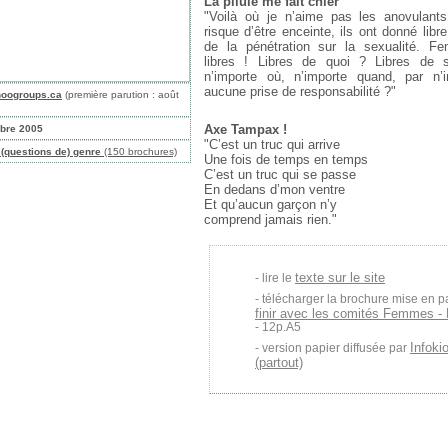
La pilule me fait chier
"Voilà où je n’aime pas les anovulants
risque d’être enceinte, ils ont donné libr
de la pénétration sur la sexualité. 
libres ! Libres de quoi ? Libres de 
n’importe où, n’importe quand, par n’
aucune prise de responsabilité ?"
hoogroups.ca
(première parution : août
Axe Tampax !
obre 2005
"C’est un truc qui arrive
(questions de) genre
(150 brochures)
Une fois de temps en temps
C’est un truc qui se passe
En dedans d’mon ventre
Et qu’aucun garçon n’y
comprend jamais rien."
texte sur le site
lire le
télécharger la brochure mise en p
finir avec les comités Femmes - 
- 12p.A5
Infoki
version papier diffusée par
(partout)