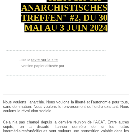
ANARCHISTISCHES
TREFFEN" #2, DU 30
MAI AU 3 JUIN 2024
texte sur le site
lire le
version papier diffusée par
Nous voulons l’anarchie. Nous voulons la liberté et l’autonomie pour tous,
sans domination. Nous voulons le renversement de l’ordre existant. Nous
voulons la révolution sociale.
Cela n’a pas changé depuis la dernière réunion de l’
ACAT
. Entre autres
sujets, on a discuté l’année dernière de si les luttes
intermédiaires/spécifiques sont toujours une proposition valable dans les