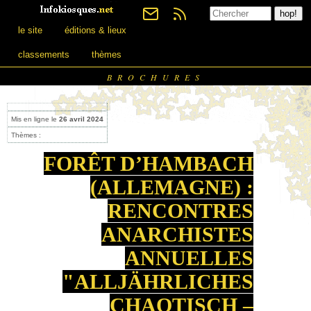
le site
éditions & lieux
classements
thèmes
BROCHURES
Mis en ligne le
26 avril 2024
Thèmes :
FORÊT D’HAMBACH
(ALLEMAGNE) :
RENCONTRES
ANARCHISTES
ANNUELLES
"ALLJÄHRLICHES
CHAOTISCH –