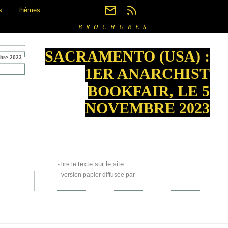
s
thèmes
BROCHURES
SACRAMENTO (USA) :
obre 2023
1ER ANARCHIST
BOOKFAIR, LE 5
NOVEMBRE 2023
texte sur le site
lire le
version papier diffusée par