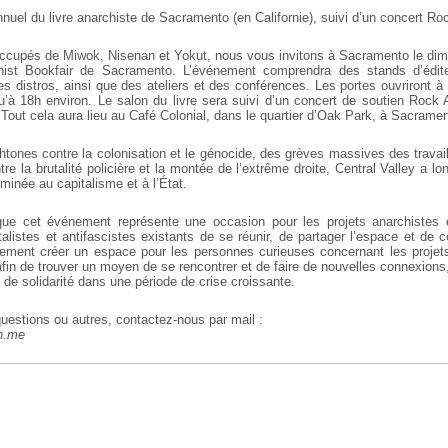
nnuel du livre anarchiste de Sacramento (en Californie), suivi d’un concert R
s occupés de Miwok, Nisenan et Yokut, nous vous invitons à Sacramento le d
hist Bookfair de Sacramento. L’événement comprendra des stands d’édite
es distros, ainsi que des ateliers et des conférences. Les portes ouvriront 
u’à 18h environ. Le salon du livre sera suivi d’un concert de soutien Rock
Tout cela aura lieu au Café Colonial, dans le quartier d’Oak Park, à Sacramen
htones contre la colonisation et le génocide, des grèves massives des travail
tre la brutalité policière et la montée de l’extrême droite, Central Valley a l
minée au capitalisme et à l’État.
ue cet événement représente une occasion pour les projets anarchistes 
talistes et antifascistes existants de se réunir, de partager l’espace et de c
ement créer un espace pour les personnes curieuses concernant les projet
fin de trouver un moyen de se rencontrer et de faire de nouvelles connexions
de solidarité dans une période de crise croissante.
uestions ou autres, contactez-nous par mail :
n.me