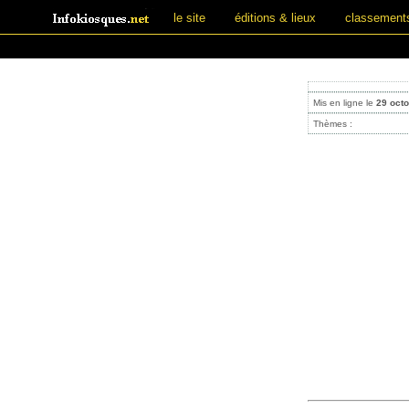
le site
éditions & lieux
classement
Mis en ligne le
29 oct
Thèmes :