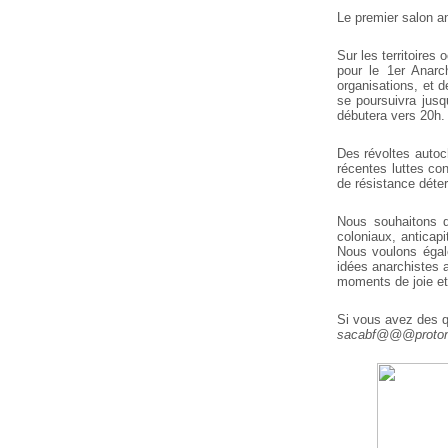
Le premier salon a
Sur les territoire
pour le 1er Anarc
organisations, et d
se poursuivra jusq
débutera vers 20h. 
Des révoltes autoc
récentes luttes con
de résistance déter
Nous souhaitons q
coloniaux, anticapi
Nous voulons égal
idées anarchistes a
moments de joie et 
Si vous avez des q
sacabf@@@proto