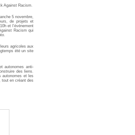
ock Against Racism.
imanche 5 novembre,
urs, de projets et
à 10h et l’événement
 Against Racism qui
to.
leurs agricoles aux
ongtemps été un site
et autonomes anti-
onstruire des liens.
s autonomes et les
, tout en créant des