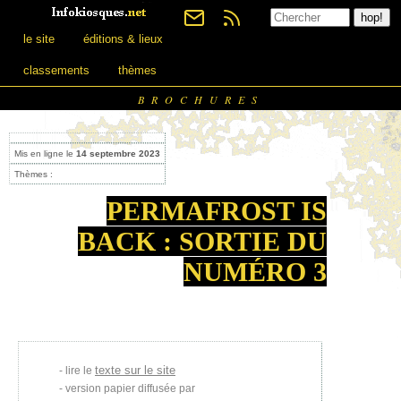
le site
éditions & lieux
classements
thèmes
BROCHURES
Mis en ligne le
14 septembre 2023
Thèmes :
PERMAFROST IS
BACK : SORTIE DU
NUMÉRO 3
texte sur le site
lire le
version papier diffusée par