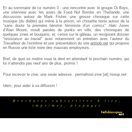
Et au sommaire de ce numéro 3 : une rencontre avec le groupe Oi Boys,
une interview avec les anars de Food Not Bombs en Thaïlande, une
discussion autour de Mark Fisher, une grosse chronique sur cette
musique (du diable) qui mène à la prison, un chouette texte autour de la
"sans doute la première héroïne féministe d’un comics"
Halo Jones
d’Alan Moore, moult paroles de punks en ville, des chroniques de
quelques zines et bouquins, et, cerise sur le gâteau, un revigorant dossier
"résistance au travail" avec notamment un entretien avec l’auteur du
Travailleur de l’extrême
et une présentation du site
antijob.net
qui propose
en Russie une liste noire des mauvais employeurs...
Bref, de quoi se mettre sous la dent en attendant le prochain numéro, qui
lui n’attendra pas neuf ans de plus, promis !
Pour recevoir le zine, une seule adresse : permafrost-zine [at] riseup.net
Idem, pour aider à sa diffusion !
Brochures subversives à lire,
imprimer, propager