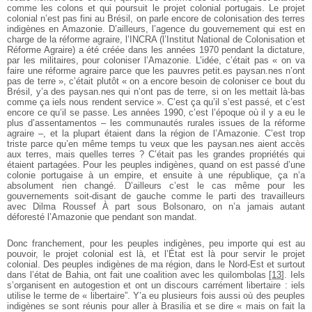
comme les colons et qui poursuit le projet colonial portugais. Le projet
colonial n’est pas fini au Brésil, on parle encore de colonisation des terres
indigènes en Amazonie. D’ailleurs, l’agence du gouvernement qui est en
charge de la réforme agraire, l’INCRA (l’Institut National de Colonisation et
Réforme Agraire) a été créée dans les années 1970 pendant la dictature,
par les militaires, pour coloniser l’Amazonie. L’idée, c’était pas « on va
faire une réforme agraire parce que les pauvres petit.es paysan.nes n’ont
pas de terre », c’était plutôt « on a encore besoin de coloniser ce bout du
Brésil, y’a des paysan.nes qui n’ont pas de terre, si on les mettait là-bas
comme ça iels nous rendent service ». C’est ça qu’il s’est passé, et c’est
encore ce qu’il se passe. Les années 1990, c’est l’époque où il y a eu le
plus d’assentamentos – les communautés rurales issues de la réforme
agraire –, et la plupart étaient dans la région de l’Amazonie. C’est trop
triste parce qu’en même temps tu veux que les paysan.nes aient accès
aux terres, mais quelles terres ? C’était pas les grandes propriétés qui
étaient partagées. Pour les peuples indigènes, quand on est passé d’une
colonie portugaise à un empire, et ensuite à une république, ça n’a
absolument rien changé. D’ailleurs c’est le cas même pour les
gouvernements soit-disant de gauche comme le parti des travailleurs
avec Dilma Roussef À part sous Bolsonaro, on n’a jamais autant
déforesté l’Amazonie que pendant son mandat.
Donc franchement, pour les peuples indigènes, peu importe qui est au
pouvoir, le projet colonial est là, et l’État est là pour servir le projet
colonial. Des peuples indigènes de ma région, dans le Nord-Est et surtout
dans l’état de Bahia, ont fait une coalition avec les quilombolas
[
13
]
. Iels
s’organisent en autogestion et ont un discours carrément libertaire : iels
utilise le terme de « libertaire”. Y’a eu plusieurs fois aussi où des peuples
indigènes se sont réunis pour aller à Brasilia et se dire « mais on fait la