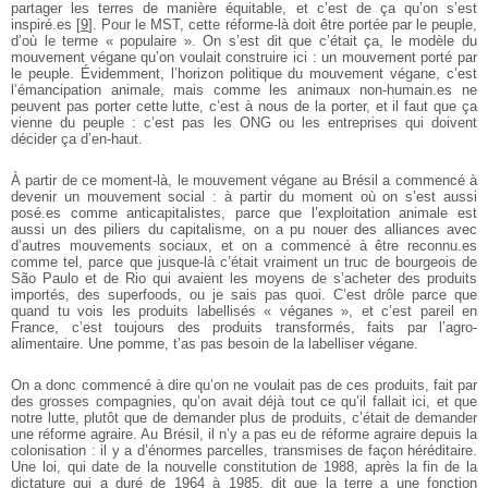
partager les terres de manière équitable, et c’est de ça qu’on s’est
inspiré.es
[
9
]
. Pour le MST, cette réforme-là doit être portée par le peuple,
d’où le terme « populaire ». On s’est dit que c’était ça, le modèle du
mouvement végane qu’on voulait construire ici : un mouvement porté par
le peuple. Évidemment, l’horizon politique du mouvement végane, c’est
l’émancipation animale, mais comme les animaux non-humain.es ne
peuvent pas porter cette lutte, c’est à nous de la porter, et il faut que ça
vienne du peuple : c’est pas les ONG ou les entreprises qui doivent
décider ça d’en-haut.
À partir de ce moment-là, le mouvement végane au Brésil a commencé à
devenir un mouvement social : à partir du moment où on s’est aussi
posé.es comme anticapitalistes, parce que l’exploitation animale est
aussi un des piliers du capitalisme, on a pu nouer des alliances avec
d’autres mouvements sociaux, et on a commencé à être reconnu.es
comme tel, parce que jusque-là c’était vraiment un truc de bourgeois de
São Paulo et de Rio qui avaient les moyens de s’acheter des produits
importés, des superfoods, ou je sais pas quoi. C’est drôle parce que
quand tu vois les produits labellisés « véganes », et c’est pareil en
France, c’est toujours des produits transformés, faits par l’agro-
alimentaire. Une pomme, t’as pas besoin de la labelliser végane.
On a donc commencé à dire qu’on ne voulait pas de ces produits, fait par
des grosses compagnies, qu’on avait déjà tout ce qu’il fallait ici, et que
notre lutte, plutôt que de demander plus de produits, c’était de demander
une réforme agraire. Au Brésil, il n’y a pas eu de réforme agraire depuis la
colonisation : il y a d’énormes parcelles, transmises de façon héréditaire.
Une loi, qui date de la nouvelle constitution de 1988, après la fin de la
dictature qui a duré de 1964 à 1985, dit que la terre a une fonction