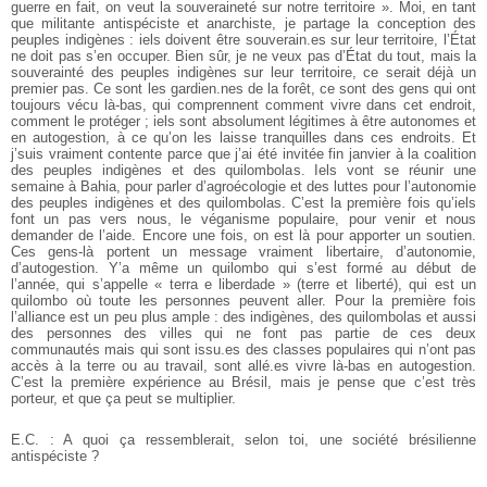
guerre en fait, on veut la souveraineté sur notre territoire ». Moi, en tant
que militante antispéciste et anarchiste, je partage la conception des
peuples indigènes : iels doivent être souverain.es sur leur territoire, l’État
ne doit pas s’en occuper. Bien sûr, je ne veux pas d’État du tout, mais la
souverainté des peuples indigènes sur leur territoire, ce serait déjà un
premier pas. Ce sont les gardien.nes de la forêt, ce sont des gens qui ont
toujours vécu là-bas, qui comprennent comment vivre dans cet endroit,
comment le protéger ; iels sont absolument légitimes à être autonomes et
en autogestion, à ce qu’on les laisse tranquilles dans ces endroits. Et
j’suis vraiment contente parce que j’ai été invitée fin janvier à la coalition
des peuples indigènes et des quilombolas. Iels vont se réunir une
semaine à Bahia, pour parler d’agroécologie et des luttes pour l’autonomie
des peuples indigènes et des quilombolas. C’est la première fois qu’iels
font un pas vers nous, le véganisme populaire, pour venir et nous
demander de l’aide. Encore une fois, on est là pour apporter un soutien.
Ces gens-là portent un message vraiment libertaire, d’autonomie,
d’autogestion. Y’a même un quilombo qui s’est formé au début de
l’année, qui s’appelle « terra e liberdade » (terre et liberté), qui est un
quilombo où toute les personnes peuvent aller. Pour la première fois
l’alliance est un peu plus ample : des indigènes, des quilombolas et aussi
des personnes des villes qui ne font
pas partie de ces deux
communautés mais qui sont issu.es des classes populaires qui n’ont pas
accès à la terre ou au travail, sont allé.es vivre là-bas en autogestion.
C’est la première expérience au Brésil, mais je pense que c’est très
porteur, et que ça peut se multiplier.
E.C. : A quoi ça ressemblerait, selon toi, une société brésilienne
antispéciste ?