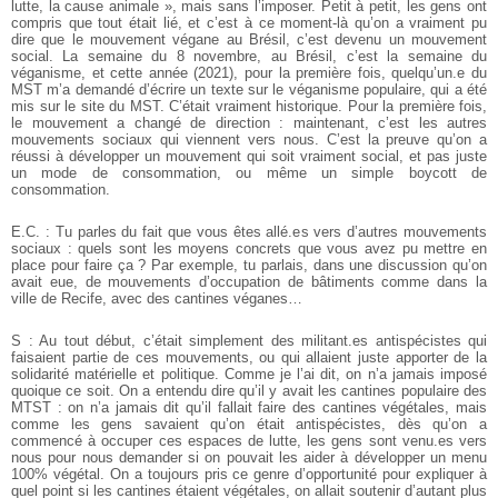
lutte, la cause animale », mais sans l’imposer. Petit à petit, les gens ont
compris que tout était lié, et c’est à ce moment-là qu’on a vraiment pu
dire que le mouvement végane au Brésil, c’est devenu un mouvement
social. La semaine du 8 novembre, au Brésil, c’est la semaine du
véganisme, et cette année (2021), pour la première fois, quelqu’un.e du
MST m’a demandé d’écrire un texte sur le véganisme populaire, qui a été
mis sur le site du MST. C’était vraiment historique. Pour la première fois,
le mouvement a changé de direction : maintenant, c’est les autres
mouvements sociaux qui viennent vers nous. C’est la preuve qu’on a
réussi à développer un mouvement qui soit vraiment social, et pas juste
un mode de consommation, ou même un simple boycott de
consommation.
E.C. : Tu parles du fait que vous êtes allé.es vers d’autres mouvements
sociaux : quels sont les moyens concrets que vous avez pu mettre en
place pour faire ça ? Par exemple, tu parlais, dans une discussion qu’on
avait eue, de mouvements d’occupation de bâtiments comme dans la
ville de Recife, avec des cantines véganes…
S : Au tout début, c’était simplement des militant.es antispécistes qui
faisaient partie de ces mouvements, ou qui allaient juste apporter de la
solidarité matérielle et politique. Comme je l’ai dit, on n’a jamais imposé
quoique ce soit. On a entendu dire qu’il y avait les cantines populaire des
MTST : on n’a jamais dit qu’il fallait faire des cantines végétales, mais
comme les gens savaient qu’on était antispécistes, dès qu’on a
commencé à occuper ces espaces de lutte, les gens sont venu.es vers
nous pour nous demander si on pouvait les aider à développer un menu
100% végétal. On a toujours pris ce genre d’opportunité pour expliquer à
quel point si les cantines étaient végétales, on allait soutenir d’autant plus