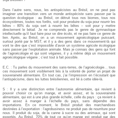
Dans l’autre sens, nous, les antispécistes au Brésil, on ne peut pas
imaginer une transition vers un monde antispéciste sans passer par la
question écologique : au Brésil, on détruit tous nos biomes, tous nos
écosystèmes, toutes nos forêts, soit pour produire du soja pour nourrir les
bêtes – 80% du soja sert à nourrir les bêtes – soit pour y mettre
directement le bétail. Je ne comprends pas le genre de gymnastique
intellectuelle qu’il faut faire pour se dire écolo, et ne pas faire ce genre de
lien. Après, au Brésil, on a un mouvement agroécologique puissant,
surtout porté par le MST, et il y a des gens dans ce mouvement-là qui
vont te dire que c’est impossible d’avoir un système agricole écologique
sans passer par l’exploitation animale. Mais je connais des gens qui font
de l’agroécologie et qui sont véganes, il y a même déjà un mouvement
agroécologique végane ; c’est tout à fait possible.
E.C. : Tu parles du mouvement des sans-terres, de l’agroécologie… tous
ces mouvement sont visiblement liés à la volonté de porter un projet de
souveraineté alimentaire. En tout cas, j’ai l’impression en t’écoutant que
l’antispécisme, dans les luttes brésiliennes, est lié à cette idée-là.
S : Il y a une distinction entre l’autonomie alimentaire, qui revient à
pouvoir choisir ce qu’on mange, et avoir assez, et la souveraineté
alimentaire, qui est à une plus grande échelle, celle du pays : ça revient à
avoir assez à manger à l’échelle du pays, sans dépendre des
importations. En ce moment, le Brésil produit des marchandises
destinées à l’exportation : l’agrobusiness ne produit pas de nourriture pour
nous. Il produit du soja, de la canne à sucre ou des animaux, qui sont
exportés. Au Brésil, 70% de tout ce qu’on mange est produit par des