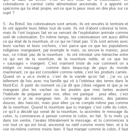
colonialisme a carnisé cette alimentation ancestrale, il a apporté un
spécisme qui lui était propre, est-ce que tu peux nous en dire plus sur ce
sujet ?
S : Au Brésil, les colonisateurs sont arrivés, ils ont envahis le territoire et
ils ont apporté leurs bêtes tout de suite. Ils ont d’abord colonisé la terre,
mais ils l’ont toujours fait en se servant de l’exploitation animale comme
outil de colonisation. En même temps, les colonisateurs ont aussi défini
ce qui était de la nourriture, et ce qui ne l’était pas. S’ils sont arrivés avec
leurs vaches et leurs cochons, c’est parce que ce que les populations
indigènes mangeaient, par exemple le maïs, ou encore le manioc, pour
eux, ce n’était pas de la nourriture : ils ont introduit une hiérarchie entre
ce qui est de la nourriture, de la nourriture noble, et ce que les
« sauvages » mangent. C’est vraiment triste de voir comment on a
intégré ce message : comme dans beaucoup de pays du monde
maintenant, ce qui est considéré comme noble, c’est les produits carnés.
Quand on a un.e invité.e, c’est de la viande qu’on fait ; j’ai vu ça
tellement de fois avec ma famille qui vit à l’intérieur des terres dans le
Nord-Est. À partir du moment où j’ai dit que j’étais végane et que je ne
mangeais plus les vaches ou les poulets que mes tantes avaient
l’habitude de préparer pour moi, elles ont paniqué : pour elles, c’est
comme si je ne mangeais rien. Je mange du manioc, des patates
douces, des haricots, mais pour elles ça ne compte même pas comme
de la nourriture. Quand la nourriture que tu manges c’est celle du colon,
ce qu’il a décidé qui serait de la nourriture, tu assimiles le message du
colon, tu commences à penser comme le colon, en fait. Si tu mets ça
dans ton ventre, t’avales littéralement le message, et tu commences à
voir tout ce qui est local, ancestral ou natif comme moins bien, et à te
voir toi-même comme moins bien. Il faut manger comme le colon, il faut