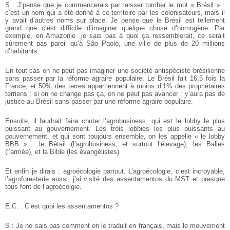
S : J’pense que je commencerais par laisser tomber le mot « Brésil » :
c’est un nom qui a été donné à ce territoire par les colonisateurs, mais il
y avait d’autres noms sur place. Je pense que le Brésil est tellement
grand que c’est difficile d’imaginer quelque chose d’homogène. Par
exemple, en Amazonie ,je sais pas à quoi ça ressemblerait, ce serait
sûrement pas pareil qu’à São Paolo, une ville de plus de 20 millions
d’habitants.
En tout cas on ne peut pas imaginer une société antispéciste brésilienne
sans passer par la réforme agraire populaire. Le Brésil fait 16,5 fois la
France, et 50% des terres appartiennent à moins d’1% des propriétaires
terriens : si on ne change pas ça, on ne peut pas avancer : y’aura pas de
justice au Brésil sans passer par une réforme agraire populaire.
Ensuite, il faudrait faire chuter l’agrobusiness, qui est le lobby le plus
puissant au gouvernement. Les trois lobbies les plus puissants au
gouvernement, et qui sont toujours ensemble, on les appelle « le lobby
BBB » : le Bétail (l’agrobusiness, et surtout l’élevage), les Balles
(l’armée), et la Bible (les évangélistes).
Et enfin je dirais : agroécologie partout. L’agroécologie, c’est incroyable,
l’agroforesterie aussi, j’ai visité des assentamentos du MST et presque
tous font de l’agroécolgie.
E.C. : C’est quoi les assentamentos ?
S : Je ne sais pas comment on le traduit en français, mais le mouvement