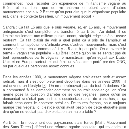
commencer, nous raconter ton expérience de militantisme végane au
Brésil et les liens que ce militantisme entretient avec d’autres
mouvements sociaux ? Est-ce qu’on peut dire que le véganisme populaire
est, dans le contexte brésilien, un mouvement social ?
Sandra : Ça fait 15 ans que je suis végane, et, en 15 ans, le mouvement
antispéciste s’est complètement transformé au Brésil. Au début, il se
limitait seulement aux milieux punks, anars, straight edge : c’était assez
restreint. Ça fait plaisir de voir à quel point ça a pris de l’ampleur et
comment l’antispécisme s’articule avec d’autres mouvements, mais c’est
assez récent : ça a commencé il y a 5 ans à peu près. On a inventé le
terme « véganisme populaire » au Brésil parce qu’on ne se sentait pas du
tout représenté.es par le véganisme mainstream, qu’on voyait aux États-
Unis et en Europe surtout, et qui était un véganisme porté par des ONG,
ou par quelques personnes assez connues.
Dans les années 1990, le mouvement végane était assez petit et assez
radical, mais il s’est complètement dépolitisé dans les années 2000 : il
est devenu un lifestyle
[
8
]
. On ne se retrouvait pas du tout là-dedans. On
a commencé à se demander comment on pourrait appeler ça, on s’est
même posé la question d’arrêter de se dire véganes, parce qu’on se
demandait si c’était pas un truc d’occidentaux.ales, de blanc.hes, si ça
faisait sens dans le contexte brésilien. De toutes façons, on a toujours
mangé très végétal ici ; est-ce qu’on avait besoin de cette étiquette pour
dire qu’on ne voulait pas d’exploitation animale à table ?
Au Brésil, le mouvement des paysan.nes sans terres [MST, Mouvement
des Sans Terres.] défend une réforme agraire populaire, qui reviendrait à