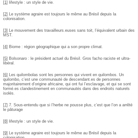
[
1
]
lifestyle : un style de vie.
[
2
]
Le système agraire est toujours le même au Brésil depuis la
colonisation.
[
3
]
Le mouvement des travailleurs.euses sans toit, l’équivalent urbain des
MST.
[
4
]
Biome : région géographique qui a son propre climat.
[
5
]
Bolsonaro : le président actuel du Brésil. Gros facho raciste et ultra-
libéral.
[
6
]
Les quilombolas sont les personnes qui vivent en quilombos. Un
quilombo, c’est une communauté de descendant.es de personnes
majoritairement d’origine africaine, qui ont fui l’esclavage, et qui se sont
formé.es clandestinement en communautés dans des endroits naturels
isolés.
[
7
]
7. Sous-entendu que si l’herbe ne pousse plus, c’est que l’on a arrêté
le pâturage
[
8
]
lifestyle : un style de vie.
[
9
]
Le système agraire est toujours le même au Brésil depuis la
colonisation.