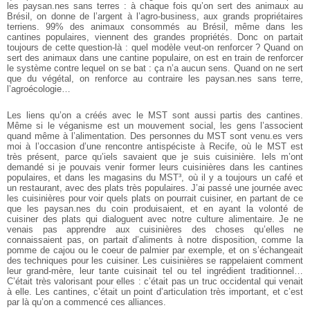
les paysan.nes sans terres : à chaque fois qu’on sert des animaux au
Brésil, on donne de l’argent à l’agro-business, aux grands propriétaires
terriens. 99% des animaux consommés au Brésil, même dans les
cantines populaires, viennent des grandes propriétés. Donc on partait
toujours de cette question-là : quel modèle veut-on renforcer ? Quand on
sert des animaux dans une cantine populaire, on est en train de renforcer
le système contre lequel on se bat : ça n’a aucun sens. Quand on ne sert
que du végétal, on renforce au contraire les paysan.nes sans terre,
l’agroécologie…
Les liens qu’on a créés avec le MST sont aussi partis des cantines.
Même si le véganisme est un mouvement social, les gens l’associent
quand même à l’alimentation. Des personnes du MST sont venu.es vers
moi à l’occasion d’une rencontre antispéciste à Recife, où le MST est
très présent, parce qu’iels savaient que je suis cuisinière. Iels m’ont
demandé si je pouvais venir former leurs cuisinières dans les cantines
populaires, et dans les magasins du MST³, où il y a toujours un café et
un restaurant, avec des plats très populaires. J’ai passé une journée avec
les cuisinières pour voir quels plats on pourrait cuisiner, en partant de ce
que les paysan.nes du coin produisaient, et en ayant la volonté de
cuisiner des plats qui dialoguent avec notre culture alimentaire. Je ne
venais pas apprendre aux cuisinières des choses qu’elles ne
connaissaient pas, on partait d’aliments à notre disposition, comme la
pomme de cajou ou le coeur de palmier par exemple, et on s’échangeait
des techniques pour les cuisiner. Les cuisinières se rappelaient comment
leur grand-mère, leur tante cuisinait tel ou tel ingrédient traditionnel…
C’était très valorisant pour elles : c’était pas un truc occidental qui venait
à elle. Les cantines, c’était un point d’articulation très important, et c’est
par là qu’on a commencé ces alliances.