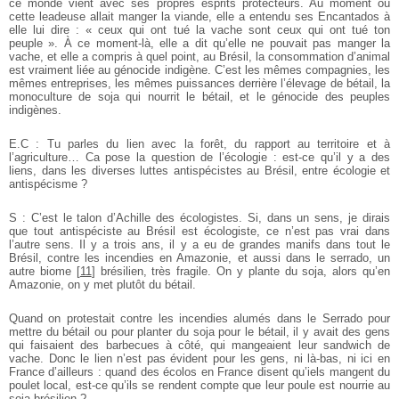
ce monde vient avec ses propres esprits protecteurs. Au moment où
cette leadeuse allait manger la viande, elle a entendu ses Encantados à
elle lui dire : « ceux qui ont tué la vache sont ceux qui ont tué ton
peuple ». À ce moment-là, elle a dit qu’elle ne pouvait pas manger la
vache, et elle a compris à quel point, au Brésil, la consommation d’animal
est vraiment liée au génocide indigène. C’est les mêmes compagnies, les
mêmes entreprises, les mêmes puissances derrière l’élevage de bétail, la
monoculture de soja qui nourrit le bétail, et le génocide des peuples
indigènes.
E.C : Tu parles du lien avec la forêt, du rapport au territoire et à
l’agriculture… Ca pose la question de l’écologie : est-ce qu’il y a des
liens, dans les diverses luttes antispécistes au Brésil, entre écologie et
antispécisme ?
S : C’est le talon d’Achille des écologistes. Si, dans un sens, je dirais
que tout antispéciste au Brésil est écologiste, ce n’est pas vrai dans
l’autre sens. Il y a trois ans, il y a eu de grandes manifs dans tout le
Brésil, contre les incendies en Amazonie, et aussi dans le serrado, un
autre biome
[
11
]
brésilien, très fragile. On y plante du soja, alors qu’en
Amazonie, on y met plutôt du bétail.
Quand on protestait contre les incendies alumés dans le Serrado pour
mettre du bétail ou pour planter du soja pour le bétail, il y avait des gens
qui faisaient des barbecues à côté, qui mangeaient leur sandwich de
vache. Donc le lien n’est pas évident pour les gens, ni là-bas, ni ici en
France d’ailleurs : quand des écolos en France disent qu’iels mangent du
poulet local, est-ce qu’ils se rendent compte que leur poule est nourrie au
soja brésilien ?