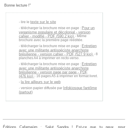
Bonne lecture !"
texte sur le site
lire le
Pour un
télécharger la brochure mise en page :
veganisme populaire et décolonial - version
cahier - modifié - PDF (590.2 kio)
- Même
brochure avec la première page rééditée.
Entretien
télécharger la brochure mise en page :
avec une militante antispéciste anarchiste
brésilienne - version cahier - PDF (527.9 kio)
- 8
planches A4 à imprimer en recto-verso.
Entretien
télécharger la brochure mise en page :
avec une militante antispéciste anarchiste
brésilienne - version page par page - PDF
(476 kio)
- 16 pages A5 à imprimer en format livret.
la lire ailleurs sur le web
Infokiosque fantôme
version papier diffusée par
(partout)
Éditions Cafarnaüm : Salut Sandra ! Est-ce que tu peux, pour