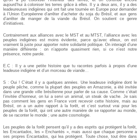
aujourd’hui à coloniser les terres grâce à elles. Il y a deux ans, il y a des
leadeureuses indigènes qui ont fait une tournée en Europe pour demander
à l’Union Européenne d’arrêter d’acheter du soja du Brésil, et aux gens
d’arrêter de manger de la viande du Brésil. On soutient ce genre
d’initiatives.
Contrairement aux alliances avec le MST et au MTST, l’alliance avec les
peuples indigènes est moins évidente, parce qu’avec elleux, on est
vraiment là juste pour apporter notre solidarité politique. On interagit d’une
manière différente : on n’apporte quasiment rien, si ce n’est notre
présence, notre parole.
E.C : Il y a une petite histoire que tu racontes parfois à propos d’une
leadeuse indigène et d’un morceau de viande…
S : Oui ! C’était il y a quelques années. Une leadeuse indigène dont le
peuple pêche, comme la plupart des peuples en Amazonie, a été invitée
dans une grande ville brésilienne pour parler de sa cause. Comme c’était
l’invitée d’honneur, on lui a servi un animal, un steak de vache. Je sais
pas comment les gens en France vont recevoir cette histoire, mais au
Brésil, on a un autre rapport à la forêt, et c’est surtout vrai pour les
peuples de la forêt, qui ont une autre manière de se rapporter au monde,
de se raconter le monde ; une autre cosmologie.
Les peuples de la forêt pensent qu’il y a des esprits qui protègent la forêt,
les Encantados, les « Enchantés », mais aussi que chaque personne a
ses propres Encantados, qui lea protègent. Toute chose, tout être dans