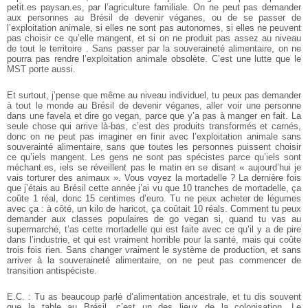
petit.es paysan.es, par l’agriculture familiale. On ne peut pas demander
aux personnes au Brésil de devenir véganes, ou de se passer de
l’exploitation animale, si elles ne sont pas autonomes, si elles ne peuvent
pas choisir ce qu’elle mangent, et si on ne produit pas assez au niveau
de tout le territoire . Sans passer par la souveraineté alimentaire, on ne
pourra pas rendre l’exploitation animale obsolète. C’est une lutte que le
MST porte aussi.
Et surtout, j’pense que même au niveau individuel, tu peux pas demander
à tout le monde au Brésil de devenir véganes, aller voir une personne
dans une favela et dire go vegan, parce que y’a pas à manger en fait. La
seule chose qui arrive là-bas, c’est des produits transformés et carnés,
donc on ne peut pas imaginer en finir avec l’exploitation animale sans
souverainté alimentaire, sans que toutes les personnes puissent choisir
ce qu’iels mangent. Les gens ne sont pas spécistes parce qu’iels sont
méchant.es, iels se réveillent pas le matin en se disant « aujourd’hui je
vais torturer des animaux ». Vous voyez la mortadelle ? La dernière fois
que j’étais au Brésil cette année j’ai vu que 10 tranches de mortadelle, ça
coûte 1 réal, donc 15 centimes d’euro. Tu ne peux acheter de légumes
avec ça : à côté, un kilo de haricot, ça coûtait 10 réals. Comment tu peux
demander aux classes populaires de go vegan si, quand tu vas au
supermarché, t’as cette mortadelle qui est faite avec ce qu’il y a de pire
dans l’industrie, et qui est vraiment horrible pour la santé, mais qui coûte
trois fois rien. Sans changer vraiment le système de production, et sans
arriver à la souveraineté alimentaire, on ne peut pas commencer de
transition antispéciste.
E.C. : Tu as beaucoup parlé d’alimentation ancestrale, et tu dis souvent
que la table au Brésil, c’est un des lieux de la colonisation. Le