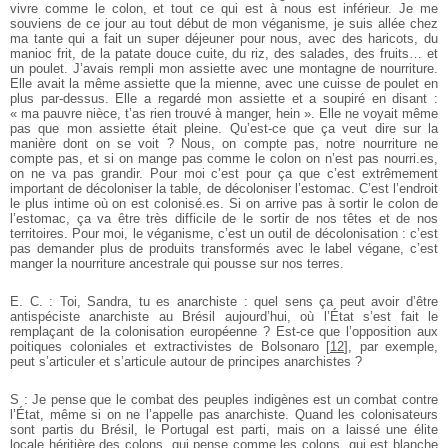
vivre comme le colon, et tout ce qui est à nous est inférieur. Je me
souviens de ce jour au tout début de mon véganisme, je suis allée chez
ma tante qui a fait un super déjeuner pour nous, avec des haricots, du
manioc frit, de la patate douce cuite, du riz, des salades, des fruits… et
un poulet. J’avais rempli mon assiette avec une montagne de nourriture.
Elle avait la même assiette que la mienne, avec une cuisse de poulet en
plus par-dessus. Elle a regardé mon assiette et a soupiré en disant :
« ma pauvre nièce, t’as rien trouvé à manger, hein ». Elle ne voyait même
pas que mon assiette était pleine. Qu’est-ce que ça veut dire sur la
manière dont on se voit ? Nous, on compte pas, notre nourriture ne
compte pas, et si on mange pas comme le colon on n’est pas nourri.es,
on ne va pas grandir. Pour moi c’est pour ça que c’est extrêmement
important de décoloniser la table, de décoloniser l’estomac. C’est l’endroit
le plus intime où on est colonisé.es. Si on arrive pas à sortir le colon de
l’estomac, ça va être très difficile de le sortir de nos têtes et de nos
territoires.
Pour moi, le véganisme, c’est un outil de décolonisation : c’est
pas demander plus de produits transformés avec le label végane, c’est
manger la nourriture ancestrale qui pousse sur nos terres.
E. C. : Toi, Sandra, tu es anarchiste : quel sens ça peut avoir d’être
antispéciste anarchiste au Brésil aujourd’hui, où l’État s’est fait le
remplaçant de la colonisation européenne ? Est-ce que l’opposition aux
poitiques coloniales et extractivistes de Bolsonaro
[
12
]
, par exemple,
peut s’articuler et s’articule autour de principes anarchistes ?
S : Je pense que le combat des peuples indigènes est un combat contre
l’État, même si on ne l’appelle pas anarchiste. Quand les colonisateurs
sont partis du Brésil, le Portugal est parti, mais on a laissé une élite
locale héritière des colons, qui pense comme les colons, qui est blanche