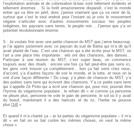
l’exploitation animale et de colonisation là-bas sont tellement évidents et
tellement énormes… Si la forêt amazionienne disparaît, c’est le monde
entier qui va être en péril, donc j’pense vraiment que ça va venir de là,
surtout que c’est le seul endroit pour l’instant où je vois le mouvement
végane s’articuler avec d’autres mouvements sociaux -les peuples
indigènes, les paysans sans terres, le peuple noir… J’pense que y’a un
potentiel révolutionnaire énorme.
S : Je voulais finir avec une petite chanson du MST que j’aime beaucoup,
je l’ai appris justement avec ce paysan du sud de Bahia qui m’a dit qu’il
avait planté de l’eau. C’est une chanson qui a été écrite pour le MST, où
l’art a une place très importante : iels ont des chansons, des danses…
Participer à une réunion du MST, c’est super beau, on commence
toujours avec des rituels : encore une fois ça fait peut-être pas sens ici,
les gens vont trouver ça complètement… bon ça fait sens chez nous,
d’accord, y’a d’autres façons de voir le monde, et la lutte, et nous on la
voit d’une façon différente ! Du coup, y’a plein de chanson du MST, y’a
des poètes sans terre qui écrivent des chansons. Y’a ce poète sans terre
qui s’appelle Zé Pinto qui a écrit une chanson qui, pour moi, pourrait être
l’hymne du véganisme populaire : le refrain dit
« et comme ça personne
ne pleure plus, personne ne vole le pain de personne, le sol où il y avait
du boeuf, maintenant il a des haricots et du riz, l’herbe ne pousse
plus
[
14
]
»
Et quand il m’a chanté ça – je lui parlais du véganisme populaire – il m’a
dit « en fait on se bat contre les mêmes choses, on veut la même
chose ».