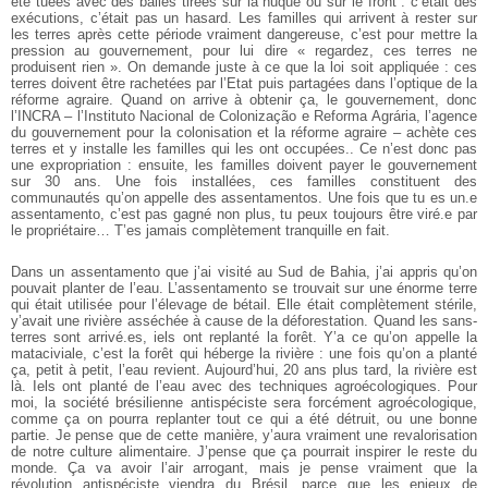
été tuées avec des balles tirées sur la nuque ou sur le front : c’était des
exécutions, c’était pas un hasard. Les familles qui arrivent à rester sur
les terres après cette période vraiment dangereuse, c’est pour mettre la
pression au gouvernement, pour lui dire « regardez, ces terres ne
produisent rien ». On demande juste à ce que la loi soit appliquée : ces
terres doivent être rachetées par l’Etat puis partagées dans l’optique de la
réforme agraire. Quand on arrive à obtenir ça, le gouvernement, donc
l’INCRA – l’Instituto Nacional de Colonização e Reforma Agrária, l’agence
du gouvernement pour la colonisation et la réforme agraire – achète ces
terres et y installe les familles qui les ont occupées.. Ce n’est donc pas
une expropriation : ensuite, les familles doivent payer le gouvernement
sur 30 ans. Une fois installées, ces familles constituent des
communautés qu’on appelle des assentamentos. Une fois que tu es un.e
assentamento, c’est pas gagné non plus, tu peux toujours être viré.e par
le propriétaire… T’es jamais complètement tranquille en fait.
Dans un assentamento que j’ai visité au Sud de Bahia, j’ai appris qu’on
pouvait planter de l’eau. L’assentamento se trouvait sur une énorme terre
qui était utilisée pour l’élevage de bétail. Elle était complètement stérile,
y’avait une rivière asséchée à cause de la déforestation. Quand les sans-
terres sont arrivé.es, iels ont replanté la forêt. Y’a ce qu’on appelle la
mataciviale, c’est la forêt qui héberge la rivière : une fois qu’on a planté
ça, petit à petit, l’eau revient. Aujourd’hui, 20 ans plus tard, la rivière est
là. Iels ont planté de l’eau avec des techniques agroécologiques. Pour
moi, la société brésilienne antispéciste sera forcément agroécologique,
comme ça on pourra replanter tout ce qui a été détruit, ou une bonne
partie. Je pense que de cette manière, y’aura vraiment une revalorisation
de notre culture alimentaire. J’pense que ça pourrait inspirer le reste du
monde. Ça va avoir l’air arrogant, mais je pense vraiment que la
révolution antispéciste viendra du Brésil, parce que les enjeux de