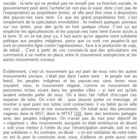
sociale : la terre qui ne produit pas ne remplit pas sa fonction sociale, le
gouvernement peut alors l’acheter (et non pas la saisir, donc c’est pas de
l’expropriation) au propriétaire terrien, et elle peut être mise à disposition
des paysan.nes sans terre. Ce que les grand propriétaires font, c’est
simplement de la spéculation immobilière : ils mettent quelques animaux
sur ces terres, pour dire qu’ils en font quelque chose. C’est ça qui
empêche les agriculteurices et les paysan.nes sans terre d’avoir accès à
la terre. Si on se bat pour ça, il faut aussi qu’on apporte notre solidarité
politique aux peuples indigènes, parce que ce sont ces peuples-là qui
sont en première ligne contre l’agrobusiness, face à la production de soja,
de bétail… C’est à partir de ces constats-là que des articulations ont
commencé à se mettre en place entre le mouvement antispéciste et les
autres mouvements sociaux.
Évidemment, c’est un mouvement qui est parti de nous vers les autres
mouvements sociaux, c’était pas dans l’autre sens : le peuple noir au
brésil, les peuples indigènes et les paysan.nes sans terres nous
voyaient, nous, le mouvement végane, comme un mouvement de
personnes riches vivant dans les grandes villes – si tant est qu’iels
avaient entendu parler de nous.
On a donc fait l’effort d’occuper ces
espaces de lutte. On s’est dit : pour pouvoir porter ce message, et
montrer à quel point nos luttes sont connectées, il va falloir qu’on aille
vers ces personnes et ces mouvements. On luttait avec des personnes
véganes dans le MST, dans le MTST
[
10
]
, dans des territoires partagés
avec des peuples indigènes. On n’avait pas du tout pour objectif de
« véganiser ». des mouvements auxquels on était extérieur.es en disant
« soit vous mettez à l’ordre du jour l’émancipation animale, soit on est
pas solidaires ». Au contraire, on disait : « on est solidaires de votre lutte,
on est là pour la construire avec vous, d’ailleurs on porte aussi cette