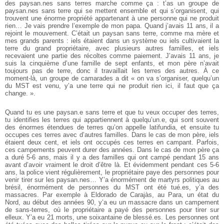
des paysan.nes sans terres marche comme ça : t’as un groupe de
paysan.nes sans terre qui se mettent ensemble et qui s’organisent, qui
trouvent une énorme propriété appartenant à une personne qui ne produit
rien… Je vais prendre l’exemple de mon papa. Quand j’avais 11 ans, il a
rejoint le mouvement. C’était un paysan sans terre, comme ma mère et
mes grands parents : iels étaient dans un système ou iels cultivaient la
terre du grand propriétaire, avec plusieurs autres familles, et iels
recevaient une partie des récoltes comme paiement. J’avais 11 ans, je
suis la cinquième d’une famille de sept enfants, et mon père n’avait
toujours pas de terre, donc il travaillait les terres des autres. À ce
moment-là, un groupe de camarades a dit « on va s’organiser, quelqu’un
du MST est venu, y’a une terre qui ne produit rien ici, il faut que ça
change. ».
Quand tu es une paysan.e sans terre et que tu veux occuper des terres,
tu identifies les terres qui appartiennent à quelqu’un.e, qui sont souvent
des énormes étendues de terres qu’on appelle latifundia, et ensuite tu
occupes ces terres avec d’autres familles. Dans le cas de mon père, iels
étaient deux cent, et iels ont occupés ces terres en campant. Parfois,
ces campements peuvent durer des années. Dans le cas de mon père ça
a duré 5-6 ans, mais il y a des familles qui ont campé pendant 15 ans
avant d’avoir vraiment le droit d’être là. Et évidemment pendant ces 5-6
ans, la police vient régulièrement, le propriétaire paye des personnes pour
venir tirer sur les paysan.nes… Y’a énormément de martyrs politiques au
brésil, énormément de personnes du MST ont été tué.es, y’a des
massacres. Par exemple à Eldorado de Carajàs, au Para, un état du
Nord, au début des années 90, y’a eu un massacre dans un campement
de sans-terres, où le propriétaire a payé des personnes pour tirer sur
elleux. Y’a eu 21 morts, une soixantaine de blessé.es. Les personnes ont