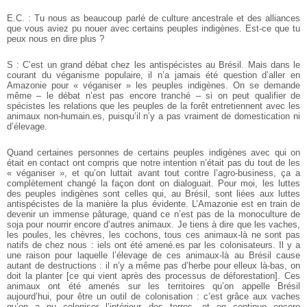
E.C. : Tu nous as beaucoup parlé de culture ancestrale et des alliances
que vous aviez pu nouer avec certains peuples indigènes. Est-ce que tu
peux nous en dire plus ?
S : C’est un grand débat chez les antispécistes au Brésil. Mais dans le
courant du véganisme populaire, il n’a jamais été question d’aller en
Amazonie pour « véganiser » les peuples indigènes. On se demande
même – le débat n’est pas encore tranché – si on peut qualifier de
spécistes les relations que les peuples de la forêt entretiennent avec les
animaux non-humain.es, puisqu’il n’y a pas vraiment de domestication ni
d’élevage.
Quand certaines personnes de certains peuples indigènes avec qui on
était en contact ont compris que notre intention n’était pas du tout de les
« véganiser », et qu’on luttait avant tout contre l’agro-business, ça a
complètement changé la façon dont on dialoguait. Pour moi, les luttes
des peuples indigènes sont celles qui, au Brésil, sont liées aux luttes
antispécistes de la manière la plus évidente. L’Amazonie est en train de
devenir un immense pâturage, quand ce n’est pas de la monoculture de
soja pour nourrir encore d’autres animaux. Je tiens à dire que les vaches,
les poules, les chèvres, les cochons, tous ces animaux-là ne sont pas
natifs de chez nous : iels ont été amené.es par les colonisateurs. Il y a
une raison pour laquelle l’élevage de ces animaux-là au Brésil cause
autant de destructions : il n’y a même pas d’herbe pour elleux là-bas, on
doit la planter [ce qui vient après des processus de déforestation]. Ces
animaux ont été amenés sur les territoires qu’on appelle Brésil
aujourd’hui, pour être un outil de colonisation : c’est grâce aux vaches
qu’on a pu coloniser l’intérieur des terres, et on continue encore