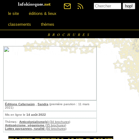
le site
éditions & lieux
classements
thèmes
BROCHURES
Éditions Cafarnaüm
,
Sandra
(première parution : 11 mars
2021)
Mis en ligne le
14 août 2022
Thèmes :
Anticolonialisme(s)
(34 brochures)
Antispécisme, véganisme
(35 brochures)
Luttes paysannes, ruralité
(50 brochures)