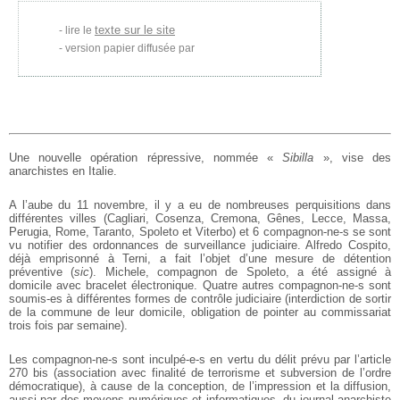
texte sur le site
lire le
version papier diffusée par
Une nouvelle opération répressive, nommée «
Sibilla
», vise des
anarchistes en Italie.
A l’aube du 11 novembre, il y a eu de nombreuses perquisitions dans
différentes villes (Cagliari, Cosenza, Cremona, Gênes, Lecce, Massa,
Perugia, Rome, Taranto, Spoleto et Viterbo) et 6 compagnon-ne-s se sont
vu notifier des ordonnances de surveillance judiciaire. Alfredo Cospito,
déjà emprisonné à Terni, a fait l’objet d’une mesure de détention
préventive (
sic
). Michele, compagnon de Spoleto, a été assigné à
domicile avec bracelet électronique. Quatre autres compagnon-ne-s sont
soumis-es à différentes formes de contrôle judiciaire (interdiction de sortir
de la commune de leur domicile, obligation de pointer au commissariat
trois fois par semaine).
Les compagnon-ne-s sont inculpé-e-s en vertu du délit prévu par l’article
270 bis (association avec finalité de terrorisme et subversion de l’ordre
démocratique), à cause de la conception, de l’impression et la diffusion,
aussi par des moyens numériques et informatiques, du journal anarchiste