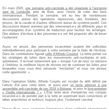
En mars 2020,
une semaine anti-carcérale a été organisée à l’ancienne
gare de Luméville
, près de Bure, avec l’envie de créer des liens
internationaux. Pendant la semaine, ont eu lieu de nombreuses
discussions autour des opérations répressives, des frontières, des
prisons, de la cavale et d’autres réflexions autour du système punitif. Ces
discussions étaient animées par des intervenant-e-s de différents pays et
accompagnées d’un système de traduction pour faciliter les échanges.
Des ateliers d’écriture à des prisonnier-e-s ont été proposés afin de briser
l’isolement.
Aussi, en amont, des personnes incarcérées avaient été sollicitées
individuellement pour participer à cette semaine par le biais de l’écriture.
Dans les contributions figurait
celle d’Alfredo Cospito
]. La lettre portait sur
les stratégies de luttes dans les mouvements anti-nucléaires et anti-
autoritaires. Il écrivait notamment que «
lorsque l’un de nous se retrouve
à l’intérieur, la meilleure façon de résister est de continuer les luttes pour
lesquelles vous vous êtes retrouvés "enchaînés" et vous me donnez
cette opportunité.
».
Dans l’opération Sibilla, Alfredo Cospito est inculpé du délit définit par
l’article 414 pour cette lettre, et aussi pour
un texte adressé à une
assemblée anti-carcérale de juin 2019 à Bologne
, et pour le
livre-entretien
« Quelle internationale ? »
. L’État tente ainsi d’empêcher nos compas
incarcéré-e-s de prendre part à la lutte en exprimant leurs convictions et
idées anarchistes et renforce, toujours plus, l’isolement carcéral.
Depuis Bure, nous soutenons l’importance d’une solidarité internationale