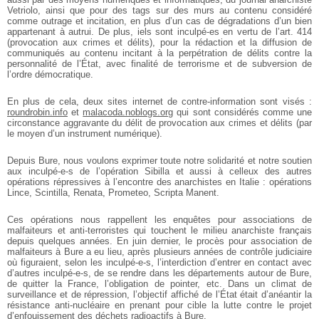
Vetriolo, ainsi que pour des tags sur des murs au contenu considéré
comme outrage et incitation, en plus d’un cas de dégradations d’un bien
appartenant à autrui. De plus, iels sont inculpé-es en vertu de l’art. 414
(provocation aux crimes et délits), pour la rédaction et la diffusion de
communiqués au contenu incitant à la perpétration de délits contre la
personnalité de l’État, avec finalité de terrorisme et de subversion de
l’ordre démocratique.
En plus de cela, deux sites internet de contre-information sont visés :
roundrobin.info
et
malacoda.noblogs.org
qui sont considérés comme une
circonstance aggravante du délit de provocation aux crimes et délits (par
le moyen d’un instrument numérique).
Depuis Bure, nous voulons exprimer toute notre solidarité et notre soutien
aux inculpé-e-s de l’opération Sibilla et aussi à celleux des autres
opérations répressives à l’encontre des anarchistes en Italie : opérations
Lince, Scintilla, Renata, Prometeo, Scripta Manent.
Ces opérations nous rappellent les enquêtes pour associations de
malfaiteurs et anti-terroristes qui touchent le milieu anarchiste français
depuis quelques années. En juin dernier, le procès pour association de
malfaiteurs à Bure a eu lieu, après plusieurs années de contrôle judiciaire
où figuraient, selon les inculpé-e-s, l’interdiction d’entrer en contact avec
d’autres inculpé-e-s, de se rendre dans les départements autour de Bure,
de quitter la France, l’obligation de pointer, etc. Dans un climat de
surveillance et de répression, l’objectif affiché de l’État était d’anéantir la
résistance anti-nucléaire en prenant pour cible la lutte contre le projet
d’enfouissement des déchets radioactifs à Bure.