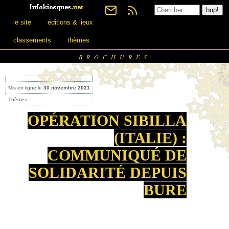
le site
éditions & lieux
classements
thèmes
BROCHURES
Mis en ligne le
30 novembre 2021
Thèmes :
OPÉRATION SIBILLA
(ITALIE) :
COMMUNIQUÉ DE
SOLIDARITÉ DEPUIS
BURE