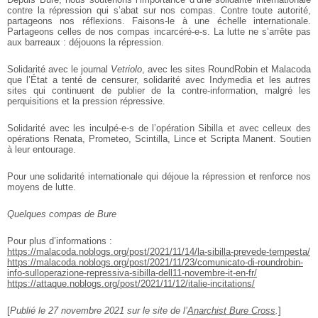
contre la répression qui s’abat sur nos compas. Contre toute autorité,
partageons nos réflexions. Faisons-le à une échelle internationale.
Partageons celles de nos compas incarcéré-e-s. La lutte ne s’arrête pas
aux barreaux : déjouons la répression.
Solidarité avec le journal
Vetriolo
, avec les sites RoundRobin et Malacoda
que l’État a tenté de censurer, solidarité avec Indymedia et les autres
sites qui continuent de publier de la contre-information, malgré les
perquisitions et la pression répressive.
Solidarité avec les inculpé-e-s de l’opération Sibilla et avec celleux des
opérations Renata, Prometeo, Scintilla, Lince et Scripta Manent. Soutien
à leur entourage.
Pour une solidarité internationale qui déjoue la répression et renforce nos
moyens de lutte.
Quelques compas de Bure
Pour plus d’informations :
https://malacoda.noblogs.org/post/2021/11/14/la-sibilla-prevede-tempesta/
https://malacoda.noblogs.org/post/2021/11/23/comunicato-di-roundrobin-
info-sulloperazione-repressiva-sibilla-dell11-novembre-it-en-fr/
https://attaque.noblogs.org/post/2021/11/12/italie-incitations/
[
Publié le 27 novembre 2021 sur le site de l’
Anarchist Bure Cross
.
]