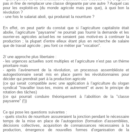
pas
in fine
de remplacer une classe dirigeante par une
autre ? Auquel cas
pour les exploité-es (du monde agricole mais pas
que), à quoi bon la
révolution ?
- une fois le salariat aboli, qui produirait la nourriture ?
En effet, on peut partir du constat que si l’agriculture capitaliste
était
abolie, l’agriculture "paysanne" ne pourrait pas fournir la
demande et les
ouvrier-es agricoles actuel-les ne seraient pas motivé-es à continuer la
production ; la plupart d’entre elleux étant plus en recherche de salaire
que de travail agricole ; peu font ce métier par "vocation".
2/ une approche plus libertaire :
- les urgences actuelles sont multiples et l’agriculture n’est pas un thème
prioritaire mais
- après l’avènement de la révolution, un processus assembléiste et
autogestionnaire serait mis en place parmi les révolutionnaires pour
décider qui prendrait part à la production agricole
(ce qui serait compatible avec une application à l’agriculture du slogan
syndical "travailler tous-tes, moins et autrement" et avec le principe de
rotation des tâches)
(ce qui pourrait conduire théoriquement à l’abolition de la "classe
paysanne" (!))
Ce qui pose les questions suivantes :
- quels stocks de nourriture assureraient la jonction pendant le
nécessaire
temps de la mise en place de l’autogestion (formation
d’assemblées,
décisions collectives, acquisition de connaissances
nécessaires à la
production, émergence de nouvelles formes
d’organisation de la