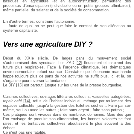
basiques en agriculture (et en autoconstruction) permettent des
processus d’émancipation (individuelle ou en petits groupes
affinitaires),
même partielle, du salariat et de la société de
consommation.
En d’autre termes, construire l’autonomie.
... faute de quoi on ne peut que faire le constat de son aliénation
au
système capitaliste.
Vers une agriculture DIY ?
Début du XXIe siècle. De larges pans du mouvement social
s’autonomisent des syndicats. Les ZAD
[
12
]
fleurissent et inspirent des
futurs plus respirables. Face à l’urgence climatique, les thématiques
environnementales refont surface. Constater que l’économie
marchande
happe toujours plus de pans de nos activités ne suffit plus.
Ici et là, on
s’organise pour inverser la tendance.
Le DIY
[
13
]
est partout, jusque sur les unes de la presse bourgeoise.
Cuisines collectives, ouvrages littéraires collectifs, vaisselles
autogérées,
repair café
[
14
]
, refus de l’habitat individuel, ménage par
roulement des
espaces collectifs, jusqu’à la gestion des toilettes
sèches... Faire par soi-
même, seul ou avec les autres ; faire sans
argent ; faire sans patron ; ...
Ces pratiques sont vivaces dans de nombreux domaines. Mais
dès que
l’on envisage de produire son alimentation, les bonnes
volontés se font
rares, et les tentatives collectives aboutissent le plus
souvent à des
échecs.
Ce n’est pas une fatalité.