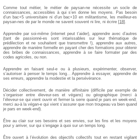
Comme tout métier, le métier de paysan-ne nécessite un socle de
connaissances, accessibles à qui s’en donne les moyens. Pas besoin
d’un bac+5 universitaire ni d’un bac+10 en militantisme, les meilleur-es
paysan-nes de par le monde ne savent souvent ni lire, ni écrire
[
18
]
.
Apprendre par soi-même (internet peut t’aider), apprendre avec
d’autres
(tant de passionné-es sont intarissables sur leur thématique de
prédilection et ne souhaitent que transmettre !), apprendre aux autres,
apprendre de manière formelle en payant cher des formations pour
obtenir
des bribes de connaissances, apprendre à se faire formater par
des
codes agricoles, ou non.
Apprendre en faisant seul-e ou à plusieurs, expérimenter,
observer,
s’autoriser à penser le temps long... Apprendre à essayer,
apprendre de
ses erreurs, apprendre la modestie et la persévérance.
Décider collectivement, de manière affinitaire (difficile par
exemple de
s’organiser entre éleveur-ses et végans) ou géographique
(merci à
l’éleveur-se qui vient ouvrir et fermer la serre quand je pars
en week-end,
merci au-à la végan-e qui vient s’assurer que mon
troupeau va bien quand
je pars en week-end).
Être au clair sur ses besoins et ses envies, sur les fins et les
moyens
pour y arriver, sur qui s’engage à quoi sur un temps long.
Être ouvert à l’évolution des objectifs collectifs tout en restant
vigilant