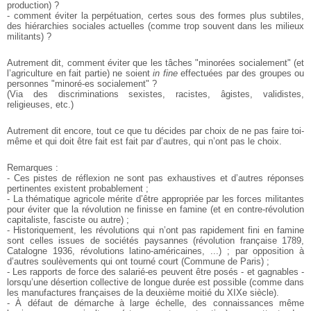
production) ?
- comment éviter la perpétuation, certes sous des formes plus
subtiles,
des hiérarchies sociales actuelles (comme trop souvent dans
les milieux
militants) ?
Autrement dit, comment éviter que les tâches "minorées
socialement" (et
l’agriculture en fait partie) ne soient
in fine
effectuées
par des groupes ou
personnes "minoré-es socialement" ?
(Via des discriminations sexistes, racistes, âgistes, validistes,
religieuses, etc.)
Autrement dit encore, tout ce que tu décides par choix de ne pas
faire toi-
même et qui doit être fait est fait par d’autres, qui n’ont pas le
choix.
Remarques :
- Ces pistes de réflexion ne sont pas exhaustives et d’autres
réponses
pertinentes existent probablement ;
- La thématique agricole mérite d’être appropriée par les forces
militantes
pour éviter que la révolution ne finisse en famine (et en
contre-révolution
capitaliste, fasciste ou autre) ;
- Historiquement, les révolutions qui n’ont pas rapidement fini en
famine
sont celles issues de sociétés paysannes (révolution française
1789,
Catalogne 1936, révolutions latino-américaines, ...) ; par
opposition à
d’autres soulèvements qui ont tourné court (Commune de
Paris) ;
- Les rapports de force des salarié-es peuvent être posés - et
gagnables -
lorsqu’une désertion collective de longue durée est
possible (comme dans
les manufactures françaises de la deuxième
moitié du XIXe siècle).
- À défaut de démarche à large échelle, des connaissances même