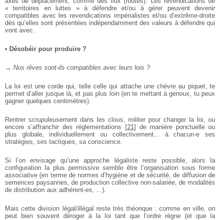
axes de déplacement, comme des flux (routes). Les
revendications de
« territoires en luttes » à défendre et/ou à gérer
peuvent devenir
compatibles avec les revendications impérialistes
et/ou d’extrême-droite
dès qu’elles sont présentées indépendamment
des valeurs à défendre qui
vont avec.
• Désobéir pour produire ?
→ Nos rêves sont-ils compatibles avec leurs lois ?
La loi est une corde qui, telle celle qui attache une chèvre au
piquet, te
permet d’aller jusque là, et pas plus loin (en te mettant à
genoux, tu peux
gagner quelques centimètres).
Rentrer scrupuleusement dans les clous, militer pour changer la
loi, ou
encore s’affranchir des réglementations
[
21
]
de manière ponctuelle
ou
plus globale, individuellement ou collectivement... à chacun-e ses
stratégies, ses tactiques, sa conscience.
Si l’on envisage qu’une approche légaliste reste possible, alors la
configuration la plus permissive semble être l’organisation sous forme
associative (en terme de normes d’hygiène et de sécurité, de diffusion de
semences paysannes, de production collective non-salariée, de
modalités
de distribution aux adhérent-es, ...).
Mais cette division légal/illégal reste très théorique : comme en
ville, on
peut bien souvent déroger à la loi tant que l’ordre règne (et
que la