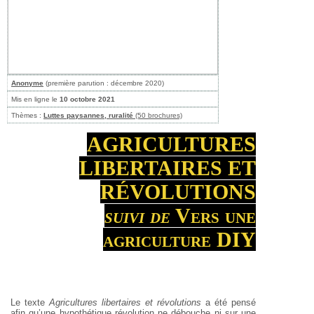
Anonyme
(première parution : décembre 2020)
Mis en ligne le
10 octobre 2021
Thèmes :
Luttes paysannes, ruralité
(50 brochures)
AGRICULTURES
LIBERTAIRES ET
RÉVOLUTIONS
suivi de
Vers une
agriculture DIY
Le texte
Agricultures libertaires et révolutions
a été pensé
afin qu’une hypothétique révolution ne débouche ni sur une