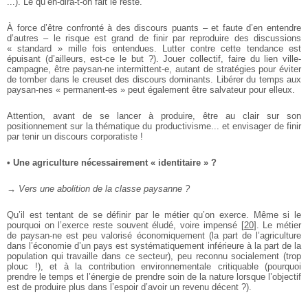
...). Le qu’en-dira-t-on fait le reste.
À force d’être confronté à des discours puants – et faute d’en
entendre
d’autres – le risque est grand de finir par reproduire des
discussions
« standard » mille fois entendues. Lutter contre cette
tendance est
épuisant (d’ailleurs, est-ce le but ?). Jouer collectif, faire
du lien ville-
campagne, être paysan-ne intermittent-e, autant de
stratégies pour éviter
de tomber dans le creuset des discours
dominants. Libérer du temps aux
paysan-nes « permanent-es » peut
également être salvateur pour elleux.
Attention, avant de se lancer à produire, être au clair sur son
positionnement sur la thématique du productivisme... et envisager de finir
par tenir un discours corporatiste !
• Une agriculture nécessairement « identitaire » ?
→ Vers une abolition de la classe paysanne ?
Qu’il est tentant de se définir par le métier qu’on exerce. Même
si le
pourquoi on l’exerce reste souvent éludé, voire impensé
[
20
]
. Le
métier
de paysan-ne est peu valorisé économiquement (la part de
l’agriculture
dans l’économie d’un pays est systématiquement
inférieure à la part de la
population qui travaille dans ce secteur), peu
reconnu socialement (trop
plouc !), et à la contribution
environnementale critiquable (pourquoi
prendre le temps et l’énergie
de prendre soin de la nature lorsque l’objectif
est de produire plus
dans l’espoir d’avoir un revenu décent ?).