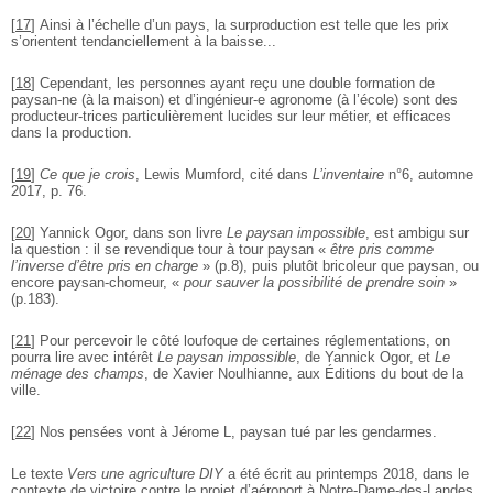
[
17
]
Ainsi à l’échelle d’un pays, la surproduction est telle que les prix
s’orientent tendanciellement à la baisse...
[
18
]
Cependant, les personnes ayant reçu une double formation de
paysan-ne (à la maison) et d’ingénieur-e agronome (à l’école) sont des
producteur-trices particulièrement lucides sur leur métier, et efficaces
dans la production.
[
19
]
Ce que je crois
, Lewis Mumford, cité dans
L’inventaire
n°6, automne
2017, p. 76.
[
20
]
Yannick Ogor, dans son livre
Le paysan impossible
, est ambigu sur
la question : il
se revendique tour à tour paysan «
être pris comme
l’inverse d’être pris en
charge
» (p.8), puis plutôt bricoleur que paysan, ou
encore paysan-chomeur,
«
pour sauver la possibilité de prendre soin
»
(p.183).
[
21
]
Pour percevoir le côté loufoque de certaines réglementations, on
pourra lire avec
intérêt
Le paysan impossible
, de Yannick Ogor, et
Le
ménage des champs
, de
Xavier Noulhianne, aux Éditions du bout de la
ville.
[
22
]
Nos pensées vont à Jérome L, paysan tué par les gendarmes.
Le texte
Vers une agriculture DIY
a été écrit au
printemps 2018, dans le
contexte de victoire
contre le projet d’aéroport à Notre-Dame-des-Landes