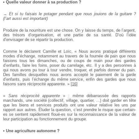
• Quelle valeur donner à sa production ?
→
Et si tu faisais le potager pendant que nous jouions de la
guitare ?
(l’art aussi est important)
Produire de la nourriture est une chose. On y laisse du temps, de
l’argent,
des trésors d’organisation, et une partie de sa santé. D’où
l’idée
d’envisager de se répartir la production.
Comme le déclarent Camille et Loïc, « Nous avons pratiqué
différents
modes d’échange, notamment au travers de la fournée de
pain que nous
faisions tous les dimanches, ou de coups de main pour
des gardes
d’enfants, faire les foins, poser du carrelage, etc. Il y a des
personnes à
qui nous avons pu tour à tour vendre, troquer, et parfois
donner du pain.
Des familles desquelles nous avons accepté le paiement de la garde
d’enfants, puis l’échange du même service, enfin
des gardes que nous
faisons sans réciprocité apparente. »
[
16
]
«
Sans réciprocité apparente
» : même débarrassée des rapports
marchands, une société (collectif, village, quartier, ...) doit garder en
tête
que les biens et services produits ont une valeur relative les uns
par
rapport aux autres. Éluder la question, c’est prendre le risque que
certain-
es se sentent rapidement floué-es sur la reconnaissance de la
valeur de
leur participation au fonctionnement du groupe.
• Une agriculture autonome ?