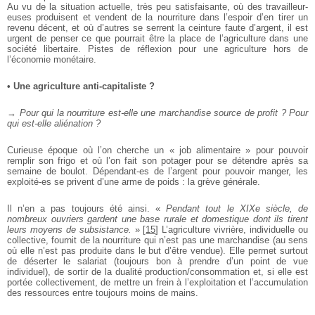
Au vu de la situation actuelle, très peu satisfaisante, où des
travailleur-
euses produisent et vendent de la nourriture dans l’espoir
d’en tirer un
revenu décent, et où d’autres se serrent la ceinture faute
d’argent, il est
urgent de penser ce que pourrait être la place de
l’agriculture dans une
société libertaire. Pistes de réflexion pour une
agriculture hors de
l’économie monétaire.
• Une agriculture anti-capitaliste ?
→
Pour qui la nourriture est-elle une marchandise source de
profit ? Pour
qui est-elle aliénation ?
Curieuse époque où l’on cherche un « job alimentaire » pour
pouvoir
remplir son frigo et où l’on fait son potager pour se détendre
après sa
semaine de boulot. Dépendant-es de l’argent pour pouvoir
manger, les
exploité-es se privent d’une arme de poids : la grève
générale.
Il n’en a pas toujours été ainsi. «
Pendant tout le XIXe siècle, de
nombreux ouvriers gardent une base rurale et domestique dont ils
tirent
leurs moyens de subsistance.
»
[
15
]
L’agriculture vivrière,
individuelle ou
collective, fournit de la nourriture qui n’est pas une
marchandise (au sens
où elle n’est pas produite dans le but d’être
vendue). Elle permet surtout
de déserter le salariat (toujours bon à
prendre d’un point de vue
individuel), de sortir de la dualité
production/consommation et, si elle est
portée collectivement, de
mettre un frein à l’exploitation et l’accumulation
des ressources entre
toujours moins de mains.