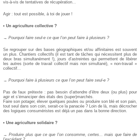
vis-à-vis de tentatives de récupération...
Agir : tout est possible, à toi de jouer !
• Un agriculture collective ?
→ Pourquoi faire seul-e ce que l’on peut faire à plusieurs ?
Se regrouper sur des bases géographiques et/ou affinitaires est
souvent
un plus. Chantiers collectifs (il est tant de tâches qui
nécessitent plus de
deux bras simultanément !), jours d’astreintes qui
permettent de libérer
les autres (sorte de travail collectif mais non
simultané), « non-travail »
collectif...
→ Pourquoi faire à plusieurs ce que l’on peut faire seul-e ?
Pas de faux prétexte : pas besoin d’attendre d’être deux (ou plus)
pour
agir et s’émanciper des étals des (super)marchés.
Faire son potager, élever quelques poules ou produire son blé et
son pain,
tout seul dans son coin, serait-ce la panacée ? Loin de là,
mais décrocher
des logiques consuméristes est déjà un pas dans la
bonne direction.
• Une agriculture solidaire ?
→ Produire plus que ce que l’on consomme, certes... mais que faire de
l’excédant ?