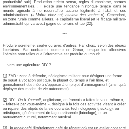
productivité suit). Production stricto sensu, règles d’urbanisme,
normes
environnementales... il existe une tendance historique tenace
dans le
monde agricole à ne reconnaître aucune légitimité à l’État et
ses
administrations. («
Maître chez soi, esclave des vaches
»). Cependant,
en zone rurale comme ailleurs, le capitalisme libéral (et le flicage militaro-
administratif qui va avec) gagne du terrain, et tue
[
22
]
.
***
Produire soi-même, seul-e ou avec d’autres. Par choix, selon des
idéaux
libertaires. Par contrainte, comme en Grèce, lorsque les
offensives
libérales sont telles que l’alternative est produire ou mourir.
... vers une agriculture DIY ?
[
1
]
ZAD : zone à défendre, néologisme militant pour désigner une forme
de squat à
vocation politique, la plupart du temps à l’air libre, et
généralement destinée à
s’opposer à un projet d’aménagement (ainsi qu’à
déployer des modes de vie
autonomes).
[
2
]
DIY :
Do It Yourself
, anglicisme, en français « faites-le vous-même »,
« faites-le
par vous-même », désigne à la fois des activités visant à créer
ou réparer des
objets de la vie courante, technologiques (
hacking
), ou
artistiques, généralement
de façon artisanale (bricolage), et un
mouvement culturel, notamment musical.
[
3
]
Un
repair café
(littéralement café de réparation) est un atelier consacré