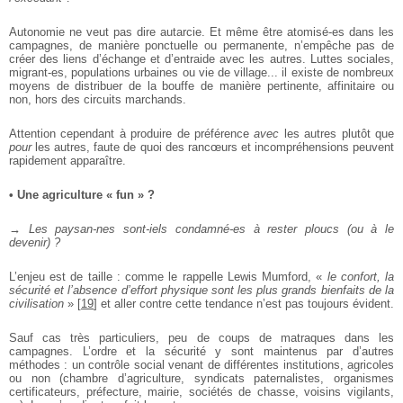
Autonomie ne veut pas dire autarcie. Et même être atomisé-es
dans les
campagnes, de manière ponctuelle ou permanente, n’empêche
pas de
créer des liens d’échange et d’entraide avec les autres. Luttes
sociales,
migrant-es, populations urbaines ou vie de village... il existe
de nombreux
moyens de distribuer de la bouffe de manière pertinente,
affinitaire ou
non, hors des circuits marchands.
Attention cependant à produire de préférence
avec
les autres
plutôt que
pour
les autres, faute de quoi des rancœurs et
incompréhensions peuvent
rapidement apparaître.
• Une agriculture « fun » ?
→ Les paysan-nes sont-iels condamné-es à rester ploucs (ou à le
devenir) ?
L’enjeu est de taille : comme le rappelle Lewis Mumford, «
le confort, la
sécurité et l’absence d’effort physique sont les plus grands
bienfaits de la
civilisation
»
[
19
]
et aller contre cette tendance n’est pas
toujours évident.
Sauf cas très particuliers, peu de coups de matraques dans les
campagnes. L’ordre et la sécurité y sont maintenus par d’autres
méthodes : un contrôle social venant de différentes institutions,
agricoles
ou non (chambre d’agriculture, syndicats paternalistes,
organismes
certificateurs, préfecture, mairie, sociétés de chasse,
voisins vigilants,