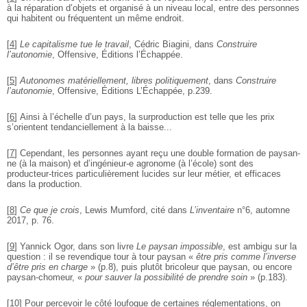
à la réparation d’objets et organisé à un niveau local, entre des personnes
qui habitent ou fréquentent un même endroit.
[
4
]
Le capitalisme tue le travail
, Cédric Biagini, dans
Construire
l’autonomie
, Offensive, Éditions l’Échappée.
[
5
]
Autonomes matériellement, libres politiquement
, dans
Construire
l’autonomie
, Offensive, Éditions L’Échappée, p.239.
[
6
]
Ainsi à l’échelle d’un pays, la surproduction est telle que les prix
s’orientent tendanciellement à la baisse...
[
7
]
Cependant, les personnes ayant reçu une double formation de paysan-
ne (à la maison) et d’ingénieur-e agronome (à l’école) sont des
producteur-trices particulièrement lucides sur leur métier, et efficaces
dans la production.
[
8
]
Ce que je crois
, Lewis Mumford, cité dans
L’inventaire
n°6, automne
2017, p. 76.
[
9
]
Yannick Ogor, dans son livre
Le paysan impossible
, est ambigu sur la
question : il
se revendique tour à tour paysan «
être pris comme l’inverse
d’être pris en
charge
» (p.8), puis plutôt bricoleur que paysan, ou encore
paysan-chomeur,
«
pour sauver la possibilité de prendre soin
» (p.183).
[
10
]
Pour percevoir le côté loufoque de certaines réglementations, on