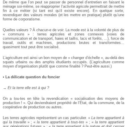
De même que l’on peut se passer de personnel d’entretien en
faisant le
ménage soi-même, se réapproprier l’activité agricole
permettrait de mettre
fin à ce métier (si tant est qu’il existe encore). En
quelque sorte,
revendiquer des valeurs morales (et les mettre en
pratique) plutôt qu’une
forme de corporatisme.
Quelles valeurs ? À chacun-e de voir. La mode est à la volonté de
plus de
« communs » : terres agricoles et zones connexes (voies de
communication et de transport, haies et taillis, lacs et forêts, ...), force
de
travail, outils et machines, productions brutes et transformées...
quasiment tout peut être socialisé.
L’agriculture est ainsi un bon moyen de « changer d’échelle »,
au-delà des
squats urbains ou des amphis étudiants occupés.
(L’agriculture comme
moyen d’organisation plutôt que comme
finalité ? Peut-être aussi.)
• La délicate question du foncier
→ Et la terre elle est à qui ?
On a tou-tes en tête la revendication « socialisation des moyens
de
production ! ». Qui deviendraient propriété de l’État, de la
commune, de la
coopérative de production ou autres.
Les terres agricoles représentent un cas particulier. «
La terre
appartient à
qui la travaille
» ; «
la terre appartient à tous-tes
» ;
«
la terre appartient
aux générations futures
» ; «
la terre appartient
à la nature et doit cesser