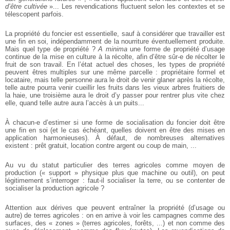
d’être cultivée
»... Les revendications
fluctuent selon les contextes et se
télescopent parfois.
La propriété du foncier est essentielle, sauf à considérer que
travailler est
une fin en soi, indépendamment de la nourriture
éventuellement produite.
Mais quel type de propriété ?
A minima
une
forme de propriété d’usage
continue de la mise en culture à la récolte,
afin d’être sûr-e de récolter le
fruit de son travail. En l’état actuel des
choses, les types de propriété
peuvent êtres multiples sur une même
parcelle : propriétaire formel et
locataire, mais telle personne aura le
droit de venir glaner après la récolte,
telle autre pourra venir cueillir
les fruits dans les vieux arbres fruitiers de
la haie, une troisième aura
le droit d’y passer pour rentrer plus vite chez
elle, quand telle autre
aura l’accès à un puits...
À chacun-e d’estimer si une forme de socialisation du foncier
doit être
une fin en soi (et le cas échéant, quelles doivent en être des
mises en
application harmonieuses). À défaut, de nombreuses
alternatives
existent : prêt gratuit, location contre argent ou coup de main, ...
Au vu du statut particulier des terres agricoles comme moyen de
production (« support » physique plus que machine ou outil), on peut
légitimement s’interroger : faut-il socialiser la terre, ou se contenter de
socialiser la production agricole ?
Attention aux dérives que peuvent entraîner la propriété (d’usage
ou
autre) de terres agricoles : on en arrive à voir les campagnes
comme des
surfaces, des « zones » (terres agricoles, forêts, ...) et non
comme des