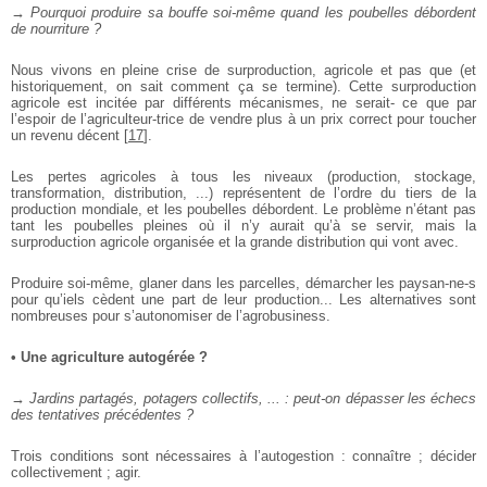
→ Pourquoi produire sa bouffe soi-même quand les poubelles
débordent
de nourriture ?
Nous vivons en pleine crise de surproduction, agricole et pas que
(et
historiquement, on sait comment ça se termine). Cette
surproduction
agricole est incitée par différents mécanismes, ne serait-
ce que par
l’espoir de l’agriculteur-trice de vendre plus à un prix
correct pour toucher
un revenu décent
[
17
]
.
Les pertes agricoles à tous les niveaux (production, stockage,
transformation, distribution, ...) représentent de l’ordre du tiers de la
production mondiale, et les poubelles débordent. Le problème n’étant
pas
tant les poubelles pleines où il n’y aurait qu’à se servir, mais la
surproduction agricole organisée et la grande distribution qui vont avec.
Produire soi-même, glaner dans les parcelles, démarcher les paysan-ne-s
pour qu’iels cèdent une part de leur production... Les alternatives sont
nombreuses pour s’autonomiser de l’agrobusiness.
• Une agriculture autogérée ?
→ Jardins partagés, potagers collectifs, ... : peut-on dépasser les échecs
des tentatives précédentes ?
Trois conditions sont nécessaires à l’autogestion : connaître ; décider
collectivement ; agir.