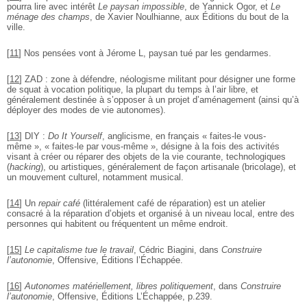
pourra lire avec
intérêt
Le paysan impossible
, de Yannick Ogor, et
Le
ménage des champs
, de
Xavier Noulhianne, aux Éditions du bout de la
ville.
[
11
]
Nos pensées vont à Jérome L, paysan tué par les gendarmes.
[
12
]
ZAD : zone à défendre, néologisme militant pour désigner une forme
de squat à
vocation politique, la plupart du temps à l’air libre, et
généralement destinée à
s’opposer à un projet d’aménagement (ainsi qu’à
déployer des modes de vie
autonomes).
[
13
]
DIY :
Do It Yourself
, anglicisme, en français « faites-le vous-
même », « faites-le
par vous-même », désigne à la fois des activités
visant à créer ou réparer des
objets de la vie courante, technologiques
(
hacking
), ou artistiques, généralement
de façon artisanale (bricolage), et
un mouvement culturel, notamment musical.
[
14
]
Un
repair café
(littéralement café de réparation) est un atelier
consacré à la réparation d’objets et organisé à un niveau local, entre des
personnes qui habitent ou fréquentent un même endroit.
[
15
]
Le capitalisme tue le travail
, Cédric Biagini, dans
Construire
l’autonomie
, Offensive, Éditions l’Échappée.
[
16
]
Autonomes matériellement, libres politiquement
, dans
Construire
l’autonomie
, Offensive, Éditions L’Échappée, p.239.