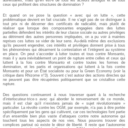
adversaires, mais qu’en est-il de tous les acteurs ambigus et de tous
ceux qui profitent des structures de domination ?
Et quand on se pose la question « avec qui on lutte », cette
problématique devient en fait cruciale. Il ne s’agit pas de se distinguer à
tout prix ni de décerner des certificats de radicalité, mais plutôt de
réaliser que lorsque des composantes engagées dans des luttes
partielles défendent les intérêts de leur classe sociale ou autres privilèges
au détriment des autres personnes impliquées, on a pu voir à maintes
reprises ces luttes se vider de leur sens. Au-delà même des exclusions
qu’ils peuvent engendrer, ces intérêts et privilèges donnent prise à tous
les phénomènes qui désarment la contestation et l’intègrent au système
en place. On peut s’accorder à lutter toutes et tous contre Monsanto,
mais il y aura inévitablement un point de rupture entre celles et ceux qui
luttent à la fois contre Monsanto et contre toutes les formes de
domination, et les partis et organisations qui luttent à la fois contre
Monsanto et pour un État socialiste ou pour la Green Economy (voir la
critique dans Rhizome n°3). Souvent c’est autour des actions directes qui
ne peuvent pas être récupérées politiquement que se cristallise cette
rupture.
Des questions continueront à nous traverser quant à la recherche
d’interlocuteur·trice·s avec qui aborder le renversement de ce monde,
mais il est clair qu’il n’existera jamais de « sujet révolutionnaire »
particulier. La révolte contre les OGM, par exemple, n’a pas à être portée
spécifiquement par les gens qui cultivent, car ces technologies font partie
d’un ensemble bien plus vaste d’attaques contre notre autonomie qui
touchent tous les aspects de nos vies. Nous pouvons trouver des
complices partout où existe le désir de liberté. Il reste que l’autonomie