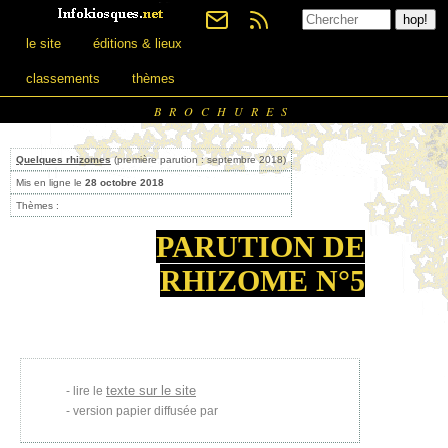
le site
éditions & lieux
classements
thèmes
BROCHURES
Quelques rhizomes
(première parution : septembre 2018)
Mis en ligne le
28 octobre 2018
Thèmes :
PARUTION DE
RHIZOME N°5
texte sur le site
lire le
version papier diffusée par