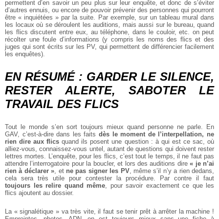
permettent d’en savoir un peu plus sur leur enquête, et donc de s’éviter
d’autres ennuis, ou encore de pouvoir prévenir des personnes qui pourront
être « inquiétées » par la suite. Par exemple, sur un tableau mural dans
les locaux où se déroulent les auditions, mais aussi sur le bureau, quand
les flics discutent entre eux, au téléphone, dans le couloir, etc. on peut
récolter une foule d’informations (y compris les noms des flics et des
juges qui sont écrits sur les PV, qui permettent de différencier facilement
les enquêtes).
EN RÉSUMÉ : GARDER LE SILENCE,
RESTER ALERTE, SABOTER LE
TRAVAIL DES FLICS
Tout le monde s’en sort toujours mieux quand personne ne parle. En
GAV, c’est-à-dire dans les faits
dès le moment de l’interpellation, ne
rien dire aux flics
quand ils posent une question : à qui est ce sac, où
alliez-vous, connaissez-vous untel, autant de questions qui doivent rester
lettres mortes. L’enquête, pour les flics, c’est tout le temps, il ne faut pas
attendre l’interrogatoire pour la boucler, et lors des auditions dire
« je n’ai
rien à déclarer »
, et
ne pas signer les PV
, même s’il n’y a rien dedans,
cela sera très utile pour contester la procédure. Par contre il faut
toujours les relire quand même
, pour savoir exactement ce que les
flics ajoutent au dossier.
La « signalétique » va très vite, il faut se tenir prêt à arrêter la machine !
Empreintes, photos, ADN, on est toujours mieux sans une fiche à