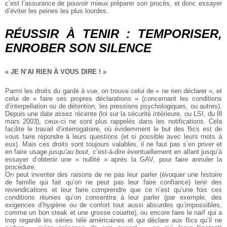
c’est l’assurance de pouvoir mieux préparer son procès, et donc essayer
d’éviter les peines les plus lourdes.
RÉUSSIR À TENIR : TEMPORISER,
ENROBER SON SILENCE
« JE N’AI RIEN À VOUS DIRE ! »
Parmi les droits du gardé à vue, on trouve celui de « ne rien déclarer », et
celui de
« faire ses propres déclarations » (concernant les conditions
d’interpellation ou de détention, les pressions psychologiques, ou autres).
Depuis une date assez récente (loi sur la sécurité intérieure, ou LSI, du l8
mars 2003), ceux-ci ne sont plus rappelés dans les notifications. Cela
facilite le travail d’interrogatoire, où évidemment le but des flics est de
vous faire répondre à leurs questions (et si possible avec leurs mots à
eux). Mais ces droits sont toujours valables, il ne faut pas s’en priver et
en faire usage
jusqu’au bout
, c’est-à-dire éventuellement en allant jusqu’à
essayer d’obtenir une « nullité » après la GAV, pour faire annuler la
procédure.
On peut inventer des raisons de ne pas leur parler (évoquer une histoire
de famille qui fait qu’on ne peut pas leur faire confiance) tenir des
revendications et leur faire comprendre que ce n’est qu’une fois ces
conditions réunies qu’on consentira à leur parler (par exemple, des
exigences d’hygiène ou de confort tout aussi absurdes qu’impossibles,
comme un bon steak et une grosse couette), ou encore faire le naïf qui a
trop regardé les séries télé américaines et qui déclare aux flics qu’il ne