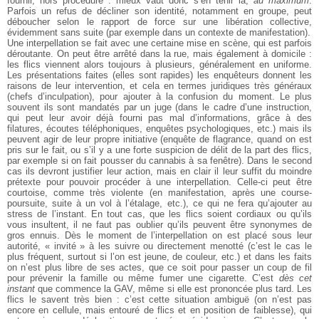
fournir, hors procédure : mieux vaut donc s’en tenir là,
au maximum
.
Parfois un refus de décliner son identité, notamment en groupe, peut
déboucher selon le rapport de force sur une libération collective,
évidemment sans suite (par exemple dans un contexte de manifestation).
Une interpellation se fait avec une certaine mise en scène, qui est parfois
déroutante. On peut être arrêté dans la rue, mais également à domicile :
les flics viennent alors toujours à plusieurs, généralement en uniforme.
Les présentations faites (elles sont rapides) les enquêteurs donnent les
raisons de leur intervention, et cela en termes juridiques très généraux
(chefs d’inculpation), pour ajouter à la confusion du moment. Le plus
souvent ils sont mandatés par un juge (dans le cadre d’une instruction,
qui peut leur avoir déjà fourni pas mal d’informations, grâce à des
filatures, écoutes téléphoniques, enquêtes psychologiques, etc.) mais ils
peuvent agir de leur propre initiative (enquête de flagrance, quand on est
pris sur le fait, ou s’il y a une forte suspicion de délit de la part des flics,
par exemple si on fait pousser du cannabis à sa fenêtre). Dans le second
cas ils devront justifier leur action, mais en clair il leur suffit du moindre
prétexte pour pouvoir procéder à une interpellation. Celle-ci peut être
courtoise, comme très violente (en manifestation, après une course-
poursuite, suite à un vol à l’étalage, etc.), ce qui ne fera qu’ajouter au
stress de l’instant. En tout cas, que les flics soient cordiaux ou qu’ils
vous insultent, il ne faut pas oublier qu’ils peuvent être synonymes de
gros ennuis. Dès le moment de l’interpellation on est placé sous leur
autorité, « invité » à les suivre ou directement menotté (c’est le cas le
plus fréquent, surtout si l’on est jeune, de couleur, etc.) et dans les faits
on n’est plus libre de ses actes, que ce soit pour passer un coup de fil
pour prévenir la famille ou même fumer une cigarette. C’est
dès cet
instant
que commence la GAV, même si elle est prononcée plus tard. Les
flics le savent très bien : c’est cette situation ambiguë (on n’est pas
encore en cellule, mais entouré de flics et en position de faiblesse), qui