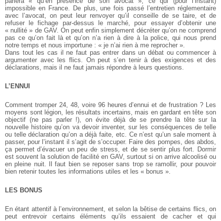
parlera « qu’en présence de son avocat », ce qui (pour l’instant)
impossible en France. De plus, une fois passé l’entretien réglementaire
avec l’avocat, on peut leur renvoyer qu’il conseille de se taire, et de
refuser le fichage par-dessus le marché, pour essayer d’obtenir une
« nullité » de GAV. On peut enfin simplement décréter qu’on ne comprend
pas ce qu’on fait là et qu’on n’a rien à dire à la police, qui nous prend
notre temps et nous importune : « je n’ai rien à me reprocher ».
Dans tout les cas il ne faut pas entrer dans un débat ou commencer à
argumenter avec les flics. On peut s’en tenir à des exigences et des
déclarations, mais il ne faut jamais répondre à leurs questions.
L’ENNUI
Comment tromper 24, 48, voire 96 heures d’ennui et de frustration ? Les
moyens sont légion, les résultats incertains, mais en gardant en tête son
objectif (ne pas parler !), on évite déjà de se prendre la tête sur la
nouvelle histoire qu’on va devoir inventer, sur les conséquences de telle
ou telle déclaration qu’on a déjà faite, etc. Ce n’est qu’un sale moment à
passer, pour l’instant il s’agit de s’occuper. Faire des pompes, des abdos,
ça permet d’évacuer un peu de stress, et de se sentir plus fort. Dormir
est souvent la solution de facilité en GAV, surtout si on arrive alcoolisé ou
en pleine nuit. Il faut bien se reposer sans trop se ramollir, pour pouvoir
bien retenir toutes les informations utiles et les « bonus ».
LES BONUS
En étant attentif à l’environnement, et selon la bêtise de certains flics, on
peut entrevoir certains éléments qu’ils essaient de cacher et qui