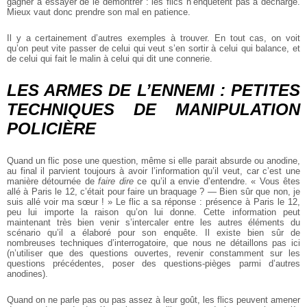
gagner à essayer de le démontrer : les flics n’enquêtent pas à décharge.
Mieux vaut donc prendre son mal en patience.
Il y a certainement d’autres exemples à trouver. En tout cas, on voit
qu’on peut vite passer de celui qui veut s’en sortir à celui qui balance, et
de celui qui fait le malin à celui qui dit une connerie.
LES ARMES DE L’ENNEMI : PETITES
TECHNIQUES DE MANIPULATION
POLICIÈRE
Quand un flic pose une question, même si elle parait absurde ou anodine,
au final il parvient toujours à avoir l’information qu’il veut, car c’est une
manière détournée de
faire dire
ce qu’il a envie d’entendre. « Vous êtes
allé à Paris le 12, c’était pour faire un braquage ? — Bien sûr que non, je
suis allé voir ma sœur ! » Le flic a sa réponse : présence à Paris le 12,
peu lui importe la raison qu’on lui donne. Cette information peut
maintenant très bien venir s’intercaler entre les autres éléments du
scénario qu’il a élaboré pour son enquête. Il existe bien sûr de
nombreuses techniques d’interrogatoire, que nous ne détaillons pas ici
(n’utiliser que des questions ouvertes, revenir constamment sur les
questions précédentes, poser des questions-pièges parmi d’autres
anodines).
Quand on ne parle pas ou pas assez à leur goût, les flics peuvent amener