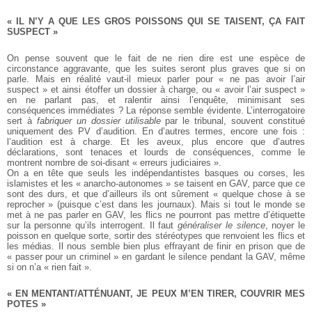
« IL N’Y A QUE LES GROS POISSONS QUI SE TAISENT, ÇA FAIT
SUSPECT »
On pense souvent que le fait de ne rien dire est une espèce de
circonstance aggravante, que les suites seront plus graves que si on
parle. Mais en réalité vaut-il mieux parler pour « ne pas avoir l’air
suspect » et ainsi étoffer un dossier à charge, ou « avoir l’air suspect »
en ne parlant pas, et ralentir ainsi l’enquête, minimisant ses
conséquences immédiates ? La réponse semble évidente. L’interrogatoire
sert à
fabriquer un dossier utilisable
par le tribunal, souvent constitué
uniquement des PV d’audition. En d’autres termes, encore une fois :
l’audition est à charge. Et les aveux, plus encore que d’autres
déclarations, sont tenaces et lourds de conséquences, comme le
montrent nombre de soi-disant « erreurs judiciaires ».
On a en tête que seuls les indépendantistes basques ou corses, les
islamistes et les « anarcho-autonomes » se taisent en GAV, parce que ce
sont des durs, et que d’ailleurs ils ont sûrement « quelque chose à se
reprocher » (puisque c’est dans les journaux). Mais si tout le monde se
met à ne pas parler en GAV, les flics ne pourront pas mettre d’étiquette
sur la personne qu’ils interrogent. Il faut
généraliser le silence
, noyer le
poisson en quelque sorte, sortir des stéréotypes que renvoient les flics et
les médias. Il nous semble bien plus effrayant de finir en prison que de
« passer pour un criminel » en gardant le silence pendant la GAV, même
si on n’a « rien fait ».
« EN MENTANT/ATTÉNUANT, JE PEUX M’EN TIRER, COUVRIR MES
POTES »