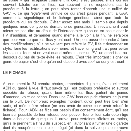
de sortie » qui récapitule comment la GAV s’est passée, mais qui est
souvent falsifié par les flics, car souvent ils ne respectent pas la
procédure à la lettre ; on peut alors tenter d’obtenir une « nullité de
GAV », ce qui
légalement
annule ce qui s’est passé pendant la GAV,
comme la signalétique et le fichage génétique, ainsi que toute la
procédure qui en découle. C’était assez rare mais il semble que depuis
quelques mois ce type de démarche se généralise. En revanche il vaut
mieux ne pas dire au début de l’interrogatoire qu’on ne va pas signer le
PV d’audition, et demander quand même à le voir à la fin, ne serait-ce
que pour voir ce que les flics y ont écrit. On peut aussi demander à faire
des modifications ; s’ils ne veulent pas refaire le PV, il faut demander un
stylo, faire les rectifications soi-même, et tracer un grand trait pour éviter
les rajouts. Idem si on veut quand même signer un PV, un grand trait au-
dessous du bas du texte évite les rajouts. C’est très important : signer ce
genre de papier c’est dire qu’on est d’accord avec
tout
ce qui y est écrit.
LE FICHAGE
A un moment la PJ prendra photos, empreintes digitales, éventuellement
ADN du gardé à vue. Il faut savoir qu’il est toujours préférable
et surtout
possible
de refuser, quand bien même les flics parlent de peines
d’amende, voire de prison. Dans une GAV beaucoup de choses se jouent
sur le bluff. De nombreux exemples montrent qu’on peut très bien s’en
sortir, et même être relaxé (ne pas avoir de peine pour avoir refusé le
fichage). Pour l’ADN les flics ont besoin d’un consentement écrit, qu’il est
bien sûr possible de leur refuser, pour pouvoir fourrer leur sale coton-tige
dans la bouche de quelqu’un. Il arrive, pour certaines affaires au moins,
qu’ils le prennent à l’insu du suspect, en l’autorisant à fumer une cigarette
dont ils récupèrent ensuite le mégot (et donc la salive qui se retrouve