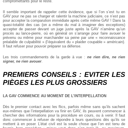
compromettants pour le reste.
Il semble important de rappeler cette évidence, que si l’on s’est tu en
GAV pour ne pas se charger et ralentir la machine judiciaire, ce n’est pas
pour accepter la comparution immédiate après cette même GAV ! Dans la
quasi-totalité des cas (on a même du mal à imaginer des exceptions)
accepter de passer devant un juge juste après la GAV n’amène qu’un
procès au lance-pierre, où en général on s’arrange pour faire avouer le
prévenu ou même pour marchander sa peine par une « reconnaissance
préalable de culpabilité » (l’équivalent du « plaider coupable » américain).
Il faut refuser pour pouvoir préparer sa défense.
Les trois commandements de la garde à vue :
ne rien dire, ne rien
signer, ne rien avouer
.
PREMIERS CONSEILS : EVITER LES
PIÈGES LES PLUS GROSSIERS
LA GAV COMMENCE AU MOMENT DE L’INTERPELLATION
Dès le premier contact avec les flics, parfois même sans qu’ils sachent
eux-mêmes que l’interpellation va finir en GAV, ils peuvent commencer à
chercher des informations pour la procédure en cours, ou à venir. Il faut
donc commencer à refuser de répondre à leurs questions dès qu’ils se
mettent à en poser. L’état civil est la seule chose que l’on est tenu de