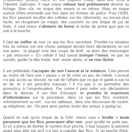
l’Identité Judiciaire. Il vaut mieux
refuser tout prélèvement
destiné au
fichage. Bien sûr, on risque des ennuis si on refuse. Mais on risque
surtout d’être emmerdé
une fois dans les fichiers de police
. Pour l’ADN,
les flics peuvent récolter des cellules sur les vêtements, ou encore plus
facile, en récupérant un mégot, des couverts ou une brique de jus de
fruits. Il vaut mieux
s’abstenir de fumer
et éviter de porter quoi que ce
soit à la bouche.
Il faut
se méfier
de
tout
ce que les flics racontent. Prendre sa situation
très au sérieux est une chose, paniquer devant leurs déclarations en est
une autre : la plupart sont des coups de bluff, ou alors des mensonges
« par omission ». En cellule il faut savoir
tromper l’ennui
, ne pas se
ramollir, garder la tête froide, bref, rester alerte, et
ne rien lâcher
.
Il est préférable d’
accepter de voir l’avocat et le médecin
. Cela permet
au moins de faire une « pause » et de sortir un peu de cellule. L’avocat
n’a pas accès au dossier, ne sait de l’affaire que ce que le gardé à vue lui
en dit, et il est peut-être mauvais ! Il n’a pas à se permettre des
pronostics à l’emporte-pièce. Par contre il peut noter vos déclarations
dans le dossier. Il est bon d’essayer de
prendre le maximum
d’informations
sur la procédure, dans ce que les flics montrent,
volontairement ou non : sur les tableaux, dans une discussion de couloir,
au téléphone, etc. On peut ainsi parfois éviter des ennuis à quelqu’un.
Quand on sait qu’on risque de la GAV, mieux vaut
« briefer » toute
personne que les flics pourraient aller voir
, pour qu’elle ne parle pas.
Si on a prévu de donner le numéro d’un proche, il faut toujours le prévenir
avant pour être sûr qu’il n’a rien à craindre des flics. Si un proche (frère,