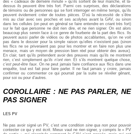
des « cadeaux de dernière minute » qu’ils sortent de leur manche, et là-
dessus ils peuvent être très fort. Parmi ces surprises, des déclarations
de témoins ou de personnes qui se font interroger en même temps, qu’ils
peuvent évidement créer de toutes pièces. D’où la nécessité de s’être
mis au clair avec ses proches et ses acolytes avant la GAV, ou sinon
dans les cellules (on peut en général se faire entendre en criant très fort)
sur le fait que personne ne doit rien dire, et ne rien signer. On est alors
beaucoup plus serein face à ce genre de fourberie de la part des flics. Ils
peuvent aussi parler de vidéos ou de photos accablantes, qu’on ne voit
pas dans le dossier pour la simple raison qu’elles n’existent pas (sinon
les flics ne se priveraient pas pour les montrer et en faire non plus une
menace, mais un moyen de pression bien réel pour obtenir des aveux).
En clair, tant qu’ils prétendent avoir des preuves mais qu’ils ne montrent
rien, c’est simplement
qu’ils n’ont rien
. Et s’ils montrent quelque chose,
c’est peut-être faux
. On ne peut jamais faire confiance aux flics dans une
enquête, tout est fait pour faire parler. Il ne faut jamais y croire, jamais
confirmer ou commenter ce qui pourrait par la suite se révéler gênant,
pour soi ou pour d’autres.
COROLLAIRE : NE PAS PARLER, NE
PAS SIGNER
LES PV
Ne pas avoir signé un PV, c’est une condition
sine qua non
pour pouvoir
contester ce qui y est écrit. Mieux vaut ne rien signer, y compris le « PV