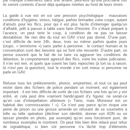
par manque d’éléments dans une affaire, peut-être qu’une prochaine fois
ils seront contents d’avoir déjà quelques miettes au fond de leurs tiroirs.
La garde à vue est
en soi
une pression psychologique : mauvaises
conditions d’hygiène, stress, fatigue, parfois brimades voire coups, autant
d’atouts pour les flics, pour qui il est plus facile d’interroger quelqu’un
d’affaibli, prêt à passer à table sans faire d’histoire. En s’étant préparé à
l’avance, on peut tenir le coup, à condition de ne pas se laisser
déstabiliser. Ne rien dire du tout en GAV n’est pas donné. D’une part,
c’est difficile de tenir 24h, deux, trois ou même parfois quatre jours
(stups, « terrorisme ») sans parler à personne : le contact humain et la
conversation sont des besoins qui se font vite ressentir. D’autre part, on
pense souvent que le fait de se taire va aggraver les conditions de
détention, le comportement agressif des flics, voire les suites judiciaires.
Il n’en est rien, et quels que soient les faits reprochés (à tort ou à raison,
là n’est pas la question
), tout le monde s’en sort mieux si personne ne
parle en GAV.
Refuser tous les prélèvements, photos, empreintes, et tout ce qui peut
rester dans des fichiers de police pendant un moment, est également
important : il est très difficile de sortir de ces fichiers une fois qu’on y est
entré, et cela peut être vraiment handicapant d’y figurer, ne serait-ce
qu’en cas d’interpellation ultérieure (« Tiens, mais Monsieur est un
habitué des commissariats ! »). Ce n’est pas parce qu’on risque une
peine de prison ou une grosse amende en refusant de se soumettre à
telle ou telle opération (décliner son identité, donner son ADN ou se
laisser prendre en photo, par exemple) qu’on sera forcément puni, de
nombreux exemples le montrent. On peut très bien être relaxé pour refus
de signalétique, si bien sûr personne n’a lâché trop d’éléments