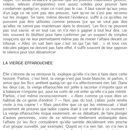
vidéos, relevés d’empreintes) sont assez solides pour pouvoir faire
condamner quelqu’un, mais ce n’est pas le cas. Il faut savoir qu’aux yeux
d’un juge ce ne sont pas des preuves, tant qu’on ne s’est pas reconnu
sur les images. Se taire, même devant l’évidence, suffit à ce qu’elles ne
puissent pas être utilisées comme preuves (ce qui ne veut pas dire
qu’elles ne seront pas maintenues dans le dossier). Les flics ne peuvent
pas tout savoir, et en tout cas on n’a rien à gagner à tout leur dire, car
très souvent ils bluffent pour faire confirmer par un suspect de simples
soupçons qui ne leur permettaient même pas de mener l’affaire devant un
tribunal. « Allez on sait bien que c’est toi qui l’as fait... » et tous ces
ridicules pièges ne doivent pas faire effet, il suffit souvent de leur opposer
le silence pour tout désamorcer.
LA VIERGE EFFAROUCHÉE
Elle s’étonne de se retrouver là, explique qu’elle n’a rien à faire dans cette
histoire. Parfois, c’est feint, la vierge n’est pas toute blanche, et parfois, il
arrive que les flics arrêtent quelqu’un qui n’a effectivement rien fait. Dans
les deux cas, la vierge effarouchée est prête à raconter n’importe quoi et
à balancer n’importe qui, pour se sortir de cet enfer qu’elle n’a pas mérité.
Parfois, c’est même inconsciemment : « Alors comme ça vous êtes un
habitué de ce genre d’endroit ? — Non, pas du tout, j’allais juste rendre
visite à ma copine ! » Mais peut-être que ce qui les intéressait, c’était
justement de prouver que ladite copine était à cet endroit à ce moment !
La vierge effarouchée risque seulement, en se débattant, de faire plonger
d’autres personnes, voire de se retrouver réellement embarquée dans
l’affaire (si les flics considèrent qu’elle semble décidément très proche
d’un groupe surveillé, par exemple). Quand on n’a rien fait, on n’a rien à