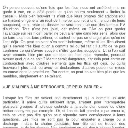
On pense souvent qu’une fois que les flics nous ont arrêté et mis en
garde à vue, on a déjà perdu, et qu’on pourra seulement « limiter la
casse ». Mais bien souvent ils n’ont que leurs propres déclarations (qui
se limitent en général au récit de l’interpellation et à une mention de leurs
soupçons), et le reste du dossier ne sera constitué que des fameux PV
d’audition. Tout n’est pas joué, car même en GAV on peut garder
l’avantage sur les flics : parler ne peut aller que dans leur sens, alors que
se taire c’est les faire piétiner, et surtout ne pas se charger plus qu’on ne
l’est déjà. On peut souvent s’en sortir indemne, même si les flics disent
qu’ils savent très bien qu’on a commis tel ou tel fait : il suffit de ne pas
confirmer ce qui s’avère souvent n’être que des soupçons. Et si l’on sait
avoir commis bien pire que ce que les flics nous reproche, pourquoi
avouer quoi que ce soit ? Mentir serait dangereux, car cela peut entrer en
contradiction avec d’autres éléments que les flics ont déjà, ou qu’ils
trouveront plus tard, ou avec les déclarations d’autres personnes mises
en cause dans la procédure. Par contre, on peut sauver bien plus que les
meubles, simplement en se taisant.
« JE N’AI RIEN À ME REPROCHER, JE PEUX PARLER »
Lorsque les flics ne savent pas exactement qui a commis un acte
particulier, il arrive qu’ils ratissent large, arrêtant pour interrogatoire
plusieurs groupes d’individus distincts à la suite d’un casse ou d’une
action anonyme, par exemple. Or, si l’on se fait prendre « par erreur »,
cela ne veut pas dire qu’on peut répondre sans conséquence à leurs
questions. Les flics ne sont pas là pour enquêter à charge ou à
décharge : dans la chaîne judiciaire, leur rôle est de trouver des
suspects, et de les charger. Non seulement on n’a rien à gagner à parler,