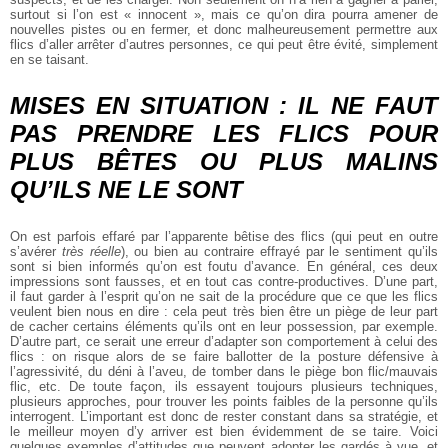
surtout si l’on est « innocent », mais ce qu’on dira pourra amener de
nouvelles pistes ou en fermer, et donc malheureusement permettre aux
flics d’aller arrêter d’autres personnes, ce qui peut être évité, simplement
en se taisant.
MISES EN SITUATION : IL NE FAUT
PAS PRENDRE LES FLICS POUR
PLUS BÊTES OU PLUS MALINS
QU’ILS NE LE SONT
On est parfois effaré par l’apparente bêtise des flics (qui peut en outre
s’avérer
très réelle
), ou bien au contraire effrayé par le sentiment qu’ils
sont si bien informés qu’on est foutu d’avance. En général, ces deux
impressions sont fausses, et en tout cas contre-productives. D’une part,
il faut garder à l’esprit qu’on ne sait de la procédure que ce que les flics
veulent bien nous en dire : cela peut très bien être un piège de leur part
de cacher certains éléments qu’ils ont en leur possession, par exemple.
D’autre part, ce serait une erreur d’adapter son comportement à celui des
flics : on risque alors de se faire ballotter de la posture défensive à
l’agressivité, du déni à l’aveu, de tomber dans le piège bon flic/mauvais
flic, etc. De toute façon, ils essayent toujours plusieurs techniques,
plusieurs approches, pour trouver les points faibles de la personne qu’ils
interrogent. L’important est donc de rester constant dans sa stratégie, et
le meilleur moyen d’y arriver est bien évidemment de se taire. Voici
quelques exemples d’attitudes que peuvent adopter les gardés à vue, et