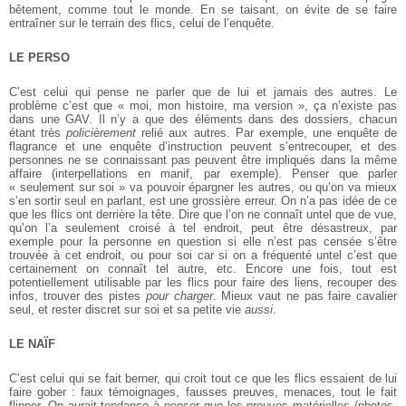
bêtement, comme tout le monde. En se taisant, on évite de se faire
entraîner sur le terrain des flics, celui de l’enquête.
LE PERSO
C’est celui qui pense ne parler que de lui et jamais des autres. Le
problème c’est que « moi, mon histoire, ma version », ça n’existe pas
dans une GAV. Il n’y a que des éléments dans des dossiers, chacun
étant très
policièrement
relié aux autres. Par exemple, une enquête de
flagrance et une enquête d’instruction peuvent s’entrecouper, et des
personnes ne se connaissant pas peuvent être impliqués dans la même
affaire (interpellations en manif, par exemple). Penser que parler
« seulement sur soi » va pouvoir épargner les autres, ou qu’on va mieux
s’en sortir seul en parlant, est une grossière erreur. On n’a pas idée de ce
que les flics ont derrière la tête. Dire que l’on ne connaît untel que de vue,
qu’on l’a seulement croisé à tel endroit, peut être désastreux, par
exemple pour la personne en question si elle n’est pas censée s’être
trouvée à cet endroit, ou pour soi car si on a fréquenté untel c’est que
certainement on connaît tel autre, etc. Encore une fois, tout est
potentiellement utilisable par les flics pour faire des liens, recouper des
infos, trouver des pistes
pour charger
. Mieux vaut ne pas faire cavalier
seul, et rester discret sur soi et sa petite vie
aussi
.
LE NAÏF
C’est celui qui se fait berner, qui croit tout ce que les flics essaient de lui
faire gober : faux témoignages, fausses preuves, menaces, tout le fait
flipper. On aurait tendance à penser que les preuves matérielles (photos,