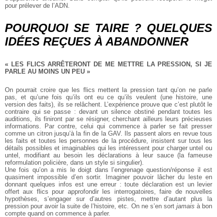
pour prélever de l’ADN.
POURQUOI SE TAIRE ? QUELQUES
IDÉES REÇUES À ABANDONNER
« LES FLICS ARRÊTERONT DE ME METTRE LA PRESSION, SI JE
PARLE AU MOINS UN PEU »
On pourrait croire que les flics mettent la pression tant qu’on ne parle
pas, et qu’une fois qu’ils ont eu ce qu’ils veulent (une histoire, une
version des faits), ils se relâchent. L’expérience prouve que c’est plutôt le
contraire qui se passe : devant un silence obstiné pendant toutes les
auditions, ils finiront par se résigner, cherchant ailleurs leurs précieuses
informations. Par contre, celui qui commence à parler se fait presser
comme un citron jusqu’à la fin de la GAV. Ils passent alors en revue tous
les faits et toutes les personnes de la procédure, insistent sur tous les
détails possibles et imaginables qui les intéressent pour charger untel ou
untel, modifiant au besoin les déclarations à leur sauce (la fameuse
reformulation policière, dans un style si singulier).
Une fois qu’on a mis le doigt dans l’engrenage question/réponse il est
quasiment impossible d’en sortir. Imaginer pouvoir lâcher du leste en
donnant quelques infos est une erreur : toute déclaration est un levier
offert aux flics pour approfondir les interrogatoires, faire de nouvelles
hypothèses, s’engager sur d’autres pistes, mettre d’autant plus la
pression pour avoir la suite de l’histoire, etc. On ne s’en sort
jamais
à bon
compte quand on commence à parler.