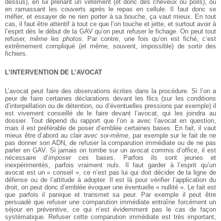
dessus), en lui prenant un vêtement (et donc des cheveux ou poils), ou
en ramassant les couverts après le repas en cellule. Il faut donc se
méfier, et essayer de ne rien porter à sa bouche, ça vaut mieux. En tout
cas, il faut être attentif à tout ce que l’on touche et jette, et surtout avoir à
l’esprit dès le début de la GAV qu’on peut refuser le fichage. On peut tout
refuser,
même les photos
. Par contre, une fois qu’on est fiché, c’est
extrêmement compliqué (et même, souvent, impossible) de sortir des
fichiers.
L’INTERVENTION DE L’AVOCAT
L’avocat peut faire des observations écrites dans la procédure. Si l’on a
peur de faire certaines déclarations devant les flics (sur les conditions
d’interpellation ou de détention, ou d’éventuelles pressions par exemple) il
est vivement conseillé de le faire devant l’avocat, qui les joindra au
dossier. Tout dépend du rapport que l’on a avec l’avocat en question,
mais il est préférable de poser d’emblée certaines bases. En fait, il vaut
mieux être d’abord au clair
avec soi-même
, par exemple sur le fait de ne
pas donner son ADN, de refuser la comparution immédiate ou de ne pas
parler en GAV. Si jamais on tombe sur un avocat commis d’office, il est
nécessaire d’
imposer
ces bases. Parfois ils sont jeunes et
inexpérimentés, parfois vraiment nuls. Il faut garder à l’esprit qu’un
avocat est un « conseil », ce n’est pas lui qui doit décider de la ligne de
défense ou de l’attitude à adopter. Il est là pour vérifier l’application du
droit, on peut donc d’emblée évoquer une éventuelle « nullité ». Le fait est
que parfois il panique et transmet sa peur. Par exemple il peut être
persuadé que refuser une comparution immédiate entraîne forcément un
séjour en préventive, ce qui n’est évidemment pas le cas de façon
systématique. Refuser cette comparution immédiate est très important,