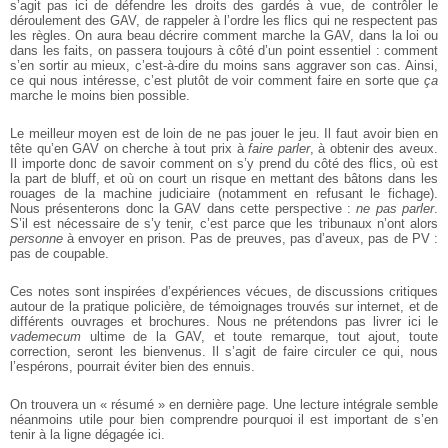
s’agit pas ici de défendre les droits des gardés à vue, de contrôler le
déroulement des GAV, de rappeler à l’ordre les flics qui ne respectent pas
les règles. On aura beau décrire comment marche la GAV, dans la loi ou
dans les faits, on passera toujours à côté d’un point essentiel : comment
s’en sortir au mieux, c’est-à-dire du moins sans aggraver son cas. Ainsi,
ce qui nous intéresse, c’est plutôt de voir comment faire en sorte que
ça
marche le moins bien possible.
Le meilleur moyen est de loin de ne pas jouer le jeu. Il faut avoir bien en
tête qu’en GAV on cherche à tout prix à
faire parler
, à obtenir des aveux.
Il importe donc de savoir comment on s’y prend du côté des flics, où est
la part de bluff, et où on court un risque en mettant des bâtons dans les
rouages de la machine judiciaire (notamment en refusant le fichage).
Nous présenterons donc la GAV dans cette perspective :
ne pas parler
.
S’il est nécessaire de s’y tenir, c’est parce que les tribunaux n’ont alors
personne
à envoyer en prison. Pas de preuves, pas d’aveux, pas de PV :
pas de coupable.
Ces notes sont inspirées d’expériences vécues, de discussions critiques
autour de la pratique policière, de témoignages trouvés sur internet, et de
différents ouvrages et brochures. Nous ne prétendons pas livrer ici le
vademecum
ultime de la GAV, et toute remarque, tout ajout, toute
correction, seront les bienvenus. Il s’agit de faire circuler ce qui, nous
l’espérons, pourrait éviter bien des ennuis.
On trouvera un « résumé » en dernière page. Une lecture intégrale semble
néanmoins utile pour bien comprendre pourquoi il est important de s’en
tenir à la ligne dégagée ici.