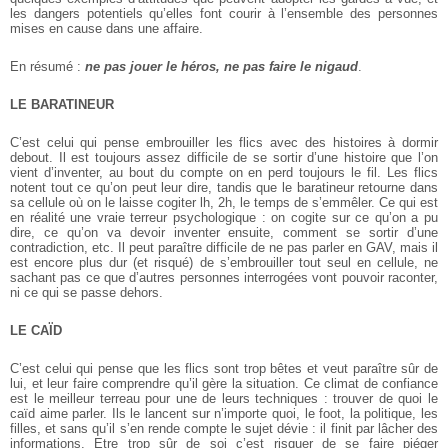
les dangers potentiels qu’elles font courir à l’ensemble des personnes
mises en cause dans une affaire.
En résumé :
ne pas jouer le héros, ne pas faire le nigaud
.
LE BARATINEUR
C’est celui qui pense embrouiller les flics avec des histoires à dormir
debout. Il est toujours assez difficile de se sortir d’une histoire que l’on
vient d’inventer, au bout du compte on en perd toujours le fil. Les flics
notent tout ce qu’on peut leur dire, tandis que le baratineur retourne dans
sa cellule où on le laisse cogiter lh, 2h, le temps de s’emmêler. Ce qui est
en réalité une vraie terreur psychologique : on cogite sur ce qu’on a pu
dire, ce qu’on va devoir inventer ensuite, comment se sortir d’une
contradiction, etc. Il peut paraître difficile de ne pas parler en GAV, mais il
est encore plus dur (et risqué) de s’embrouiller tout seul en cellule, ne
sachant pas ce que d’autres personnes interrogées vont pouvoir raconter,
ni ce qui se passe dehors.
LE CAÏD
C’est celui qui pense que les flics sont trop bêtes et veut paraître sûr de
lui, et leur faire comprendre qu’il gère la situation. Ce climat de confiance
est le meilleur terreau pour une de leurs techniques : trouver de quoi le
caïd aime parler. Ils le lancent sur n’importe quoi, le foot, la politique, les
filles, et sans qu’il s’en rende compte le sujet dévie : il finit par lâcher des
informations. Etre trop sûr de soi c’est risquer de se faire piéger