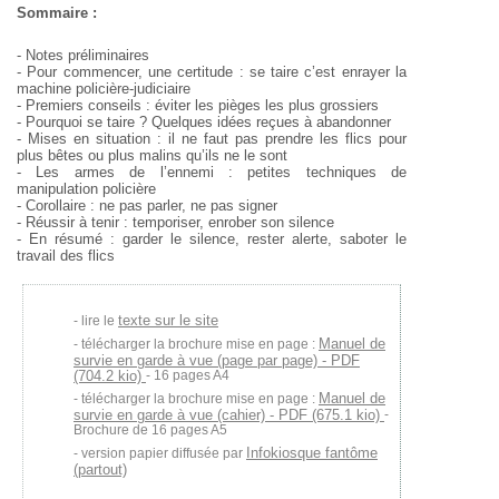
Sommaire :
- Notes préliminaires
- Pour commencer, une certitude : se taire c’est enrayer la
machine policière-judiciaire
- Premiers conseils : éviter les pièges les plus grossiers
- Pourquoi se taire ? Quelques idées reçues à abandonner
- Mises en situation : il ne faut pas prendre les flics pour
plus bêtes ou plus malins qu’ils ne le sont
- Les armes de l’ennemi : petites techniques de
manipulation policière
- Corollaire : ne pas parler, ne pas signer
- Réussir à tenir : temporiser, enrober son silence
- En résumé : garder le silence, rester alerte, saboter le
travail des flics
texte sur le site
lire le
Manuel de
télécharger la brochure mise en page :
survie en garde à vue (page par page) - PDF
(704.2 kio)
- 16 pages A4
Manuel de
télécharger la brochure mise en page :
survie en garde à vue (cahier) - PDF (675.1 kio)
-
Brochure de 16 pages A5
Infokiosque fantôme
version papier diffusée par
(partout)