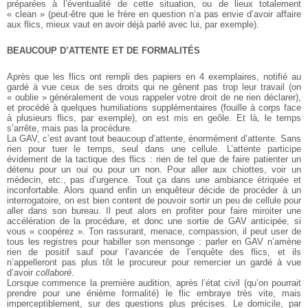
préparées à l’éventualité de cette situation, ou de lieux totalement
« clean » (peut-être que le frère en question n’a pas envie d’avoir affaire
aux flics, mieux vaut en avoir déjà parlé avec lui, par exemple).
BEAUCOUP D’ATTENTE ET DE FORMALITÉS
Après que les flics ont rempli des papiers en 4 exemplaires, notifié au
gardé à vue ceux de ses droits qui ne gênent pas trop leur travail (on
« oublie » généralement de vous rappeler votre droit de ne rien déclarer),
et procédé à quelques humiliations supplémentaires (fouille à corps face
à plusieurs flics, par exemple), on est mis en geôle. Et là, le temps
s’arrête, mais pas la procédure.
La GAV, c’est avant tout beaucoup d’attente, énormément d’attente. Sans
rien pour tuer le temps, seul dans une cellule. L’attente participe
évidement de la tactique des flics : rien de tel que de faire patienter un
détenu pour un oui ou pour un non. Pour aller aux chiottes, voir un
médecin, etc., pas d’urgence. Tout ça dans une ambiance étriquée et
inconfortable. Alors quand enfin un enquêteur décide de procéder à un
interrogatoire, on est bien content de pouvoir sortir un peu de cellule pour
aller dans son bureau. Il peut alors en profiter pour faire miroiter une
accélération de la procédure, et donc une sortie de GAV anticipée, si
vous « coopérez ». Ton rassurant, menace, compassion, il peut user de
tous les registres pour habiller son mensonge : parler en GAV n’amène
rien de positif sauf pour l’avancée de l’enquête des flics, et ils
n’appelleront pas plus tôt le procureur pour remercier un gardé à vue
d’avoir
collaboré
.
Lorsque commence la première audition, après l’état civil (qu’on pourrait
prendre pour une énième formalité) le flic embraye très vite, mais
imperceptiblement, sur des questions plus précises. Le domicile, par