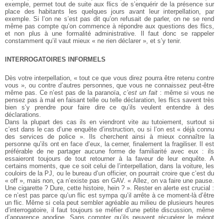
exemple, permet tout de suite aux flics de s’enquérir de la présence sur
place des habitants les quelques jours avant leur interpellation, par
exemple. Si l’on ne s’est pas dit qu’on refusait de parler, on ne se rend
même pas compte qu’on commence à répondre aux questions des flics,
et non plus à une formalité administrative. Il faut donc se rappeler
constamment qu’il vaut mieux « ne rien déclarer », et s’y tenir.
INTERROGATOIRES INFORMELS
Dès votre interpellation, « tout ce que vous direz pourra être retenu contre
vous », ou contre d’autres personnes, que vous ne connaissez peut-être
même pas. Ce n’est pas de la paranoïa,
c’est un fait
: même si vous ne
pensez pas à mal en faisant telle ou telle déclaration, les flics savent très
bien s’y prendre pour faire dire ce qu’ils veulent entendre à des
déclarations.
Dans la plupart des cas ils en viendront vite au tutoiement, surtout si
c’est dans le cas d’une enquête d’instruction, ou si l’on est « déjà connu
des services de police ». Ils cherchent ainsi à mieux connaître la
personne qu’ils ont en face d’eux, la cerner, finalement la fragiliser. Il est
préférable de ne partager aucune forme de familiarité avec eux : ils
essaieront toujours de tout retourner à la faveur de leur enquête. A
certains moments, que ce soit celui de l’interpellation, dans la voiture, les
couloirs de la PJ, ou le bureau d’un officier, on pourrait croire que c’est du
« off », mais non, ça n’existe pas en GAV. « Allez, on va faire une pause.
Une cigarette ? Dure, cette histoire, hein ? ». Rester en alerte est crucial :
ce n’est pas parce qu’un flic est sympa qu’il arrête à ce moment-là d’être
un flic. Même si cela peut sembler agréable au milieu de plusieurs heures
d’interrogatoire, il faut toujours se méfier d’une petite discussion, même
d’apparence anodine. Sans compter qu’ils peuvent récupérer le mégot