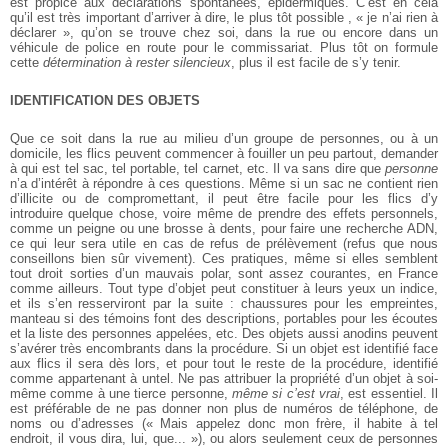
est propice aux déclarations spontanées, épidermiques. C’est en cela
qu’il est très important d’arriver à dire, le plus tôt possible , « je n’ai rien à
déclarer », qu’on se trouve chez soi, dans la rue ou encore dans un
véhicule de police en route pour le commissariat. Plus tôt on formule
cette
détermination à rester silencieux
, plus il est facile de s’y tenir.
IDENTIFICATION DES OBJETS
Que ce soit dans la rue au milieu d’un groupe de personnes, ou à un
domicile, les flics peuvent commencer à fouiller un peu partout, demander
à qui est tel sac, tel portable, tel carnet, etc. Il va sans dire que
personne
n’a d’intérêt à répondre à ces questions. Même si un sac ne contient rien
d’illicite ou de compromettant, il peut être facile pour les flics d’y
introduire quelque chose, voire même de prendre des effets personnels,
comme un peigne ou une brosse à dents, pour faire une recherche ADN,
ce qui leur sera utile en cas de refus de prélèvement (refus que nous
conseillons bien sûr vivement). Ces pratiques, même si elles semblent
tout droit sorties d’un mauvais polar, sont assez courantes, en France
comme ailleurs. Tout type d’objet peut constituer à leurs yeux un indice,
et ils s’en resserviront par la suite : chaussures pour les empreintes,
manteau si des témoins font des descriptions, portables pour les écoutes
et la liste des personnes appelées, etc. Des objets aussi anodins peuvent
s’avérer très encombrants dans la procédure. Si un objet est identifié face
aux flics il sera dès lors, et pour tout le reste de la procédure, identifié
comme appartenant à untel. Ne pas attribuer la propriété d’un objet à soi-
même comme à une tierce personne,
même si c’est vrai
, est essentiel. Il
est préférable de ne pas donner non plus de numéros de téléphone, de
noms ou d’adresses (« Mais appelez donc mon frère, il habite à tel
endroit, il vous dira, lui, que... »), ou alors seulement ceux de personnes