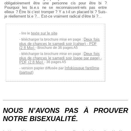
obligatoirement être une personne cis pour être bi ?
Pourquoi les bi.e.s ne se reconnaissent‐iels pas entre
elleux ? Être bi c’est
tromper ? Y a t‐il un placard bi ? Suis‐
je réellement bi.e ?... Est‐ce vraiment
radical d’être bi ?...
texte sur le site
lire le
Deux fois
télécharger la brochure mise en page :
plus de chances le samedi soir (cahier) - PDF
(2.8 Mio)
- Brochure de 36 pages A5
Deux fois
télécharger la brochure mise en page :
plus de chances le samedi soir (page par page) -
PDF (2.8 Mio)
- 36 pages A5
Infokiosque fantôme
version papier diffusée par
(partout)
NOUS N’AVONS PAS À PROUVER
NOTRE BISEXUALITÉ.