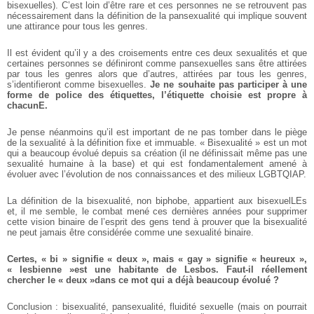
bisexuelles). C’est loin d’être rare
et ces personnes ne se retrouvent
pas
nécessairement dans la définition de la pansexualité qui
implique souvent
une attirance
pour tous les genres.
Il est évident qu’il y a des croisements entre ces deux sexualités
et que
certaines personnes se
définiront comme pansexuelles
sans être attirées
par tous les
genres alors que d’autres, attirées
par tous les genres,
s’identifieront comme bisexuelles.
Je ne
souhaite pas participer à
une
forme de police des étiquettes, l’étiquette choisie est
propre à
chacunE.
Je pense néanmoins qu’il est
important de ne pas tomber
dans le piège
de la sexualité à
la définition fixe et immuable.
« Bisexualité » est un mot
qui a
beaucoup évolué depuis sa création (il ne définissait même pas
une
sexualité humaine à la base)
et qui est fondamentalement
amené à
évoluer avec l’évolution de nos connaissances et des
milieux LGBTQIAP.
La définition de la bisexualité,
non biphobe, appartient aux
bisexuelLEs
et, il me semble,
le combat mené ces dernières
années pour supprimer
cette
vision binaire de l’esprit des gens
tend à prouver que la bisexualité
ne peut jamais être considérée
comme une sexualité binaire.
Certes, « bi » signifie
« deux », mais « gay » signifie
« heureux »,
« lesbienne »est
une habitante de Lesbos.
Faut-il réellement
chercher
le « deux »dans ce mot qui a
déjà beaucoup évolué ?
Conclusion : bisexualité, pansexualité, fluidité sexuelle
(mais on pourrait