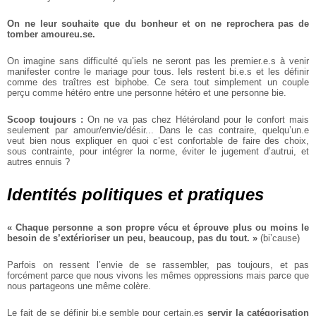
On ne leur souhaite que du
bonheur et on ne reprochera
pas de
tomber amoureu.se.
On imagine sans difficulté qu’iels
ne seront pas les premier.e.s à
venir
manifester contre le mariage
pour tous. Iels restent bi.e.s et
les définir
comme des traîtres est
biphobe. Ce sera tout simplement
un couple
perçu comme hétéro
entre une personne hétéro et une
personne bie.
Scoop toujours :
On ne va pas
chez Hétéroland pour le confort
mais
seulement par amour/envie/désir... Dans le cas contraire,
quelqu’un.e
veut bien nous expliquer en quoi c’est confortable de
faire des choix,
sous contrainte,
pour intégrer la norme, éviter
le jugement d’autrui, et
autres
ennuis ?
Identités politiques et pratiques
« Chaque personne a son
propre vécu et éprouve plus
ou moins le
besoin de s’extérioriser un peu, beaucoup,
pas du tout. »
(bi’cause)
Parfois on ressent l’envie de se
rassembler, pas toujours, et pas
forcément parce que nous vivons
les mêmes oppressions mais parce
que
nous partageons une même
colère.
Le fait de se définir bi.e semble
pour certain.es
servir la catégorisation