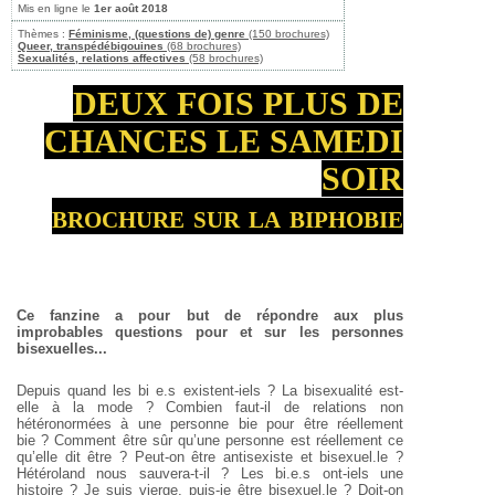
Mis en ligne le
1er août 2018
Thèmes :
Féminisme, (questions de) genre
(150 brochures)
Queer, transpédébigouines
(68 brochures)
Sexualités, relations affectives
(58 brochures)
DEUX FOIS PLUS DE
CHANCES LE SAMEDI
SOIR
brochure sur la biphobie
Ce fanzine a pour but de répondre aux plus
improbables questions pour et sur les personnes
bisexuelles...
Depuis quand les bi e.s existent‐iels ? La bisexualité est-
elle à la mode ?
Combien faut‐il de relations non
hétéronormées à une personne bie pour
être réellement
bie ? Comment être sûr qu’une personne est réellement ce
qu’elle dit être ? Peut‐on être antisexiste et bisexuel.le ?
Hétéroland nous
sauvera‐t-il ? Les bi.e.s ont‐iels une
histoire ? Je suis vierge, puis‐je être
bisexuel.le ? Doit‐on