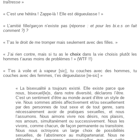
traîtresse
»
« C’est une hétéra ! Zappe-là ! Elle est dégueulasse ! »
« L’amitié fille/garçon n’existe pas (
réponse : et pour les bi.e.s on fait
comment ?) ?
« T’as le droit de me tromper mais seulement avec des filles. »
« J’ai rien contre, mais si tu as le
choix
dans la vie choisis plutôt les
hommes t’auras moins de problèmes ! » (WTF !!)
« T’es à voile et à vapeur [sic], tu couches avec des hommes, tu
couches avec des femmes, t’es dégueulasse [re-sic] »
« La bisexualité a toujours existé. Elle existe parce que
nous, bisexuel(le)s, dans notre diversité, déclarons l’être.
C’est un sentiment d’être au monde avant d’être un style
de
vie. Nous sommes attirés affectivement et/ou sexuellement
par des personnes de tout sexe et de tout genre,
sans
nécessairement avoir de pratiques sexuelles, et nous
l’assumons. Nous aimons vivre nos désirs, nos plaisirs,
nos amours, simultanément ou successivement. Nous les
vivons, comme chacun, de façon permanente ou transitoire.
Nous nous octroyons un large choix de possibilités
sexuelles, de l’abstinence au multipartenariat. Nous ne
différons des personnes monosexuelles que par cette