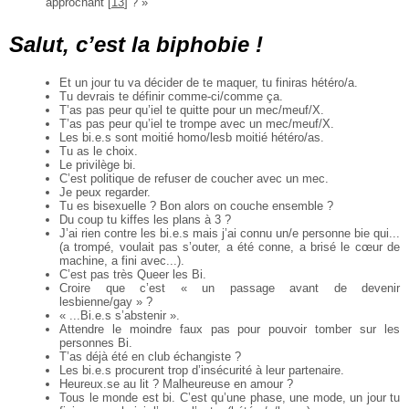
approchant
[
13
]
? »
Salut, c’est la biphobie !
Et un jour tu va décider de te maquer, tu finiras hétéro/a.
Tu devrais te définir comme-ci/comme ça.
T’as pas peur qu’iel te quitte pour un mec/meuf/X.
T’as pas peur qu’iel te trompe avec un mec/meuf/X.
Les bi.e.s sont moitié homo/lesb moitié hétéro/as.
Tu as le choix.
Le privilège bi.
C’est politique de refuser de coucher avec un mec.
Je peux regarder.
Tu es bisexuelle ? Bon alors on couche ensemble ?
Du coup tu kiffes les plans à 3 ?
J’ai rien contre les bi.e.s mais j’ai connu un/e personne bie qui...
(a trompé, voulait pas s’outer, a été conne, a brisé le cœur de
machine, a fini avec...).
C’est pas très Queer les Bi.
Croire que c’est « un passage avant de devenir
lesbienne/gay » ?
« ...Bi.e.s s’abstenir ».
Attendre le moindre faux pas pour pouvoir tomber sur les
personnes Bi.
T’as déjà été en club échangiste ?
Les bi.e.s procurent trop d’insécurité à leur partenaire.
Heureux.se au lit ? Malheureuse en amour ?
Tous le monde est bi. C’est qu’une phase, une mode, un jour tu