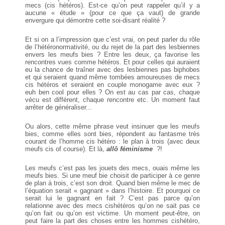
mecs (cis hétéros). Est-ce qu’on peut
rappeler qu’il y a
aucune « étude »
(pour ce que ça vaut) de grande
envergure qui démontre cette soi-disant réalité ?
Et si on a l’impression que c’est
vrai, on peut parler du rôle
de
l’hétéronormativité, ou du rejet de la
part des lesbiennes
envers les meufs
bies ? Entre les deux, ça favorise les
rencontres vues comme hétéros. Et
pour celles qui auraient
eu la chance
de traîner avec des lesbiennes pas
biphobes
et qui seraient quand
même tombées amoureuses de mecs
cis hétéros et seraient en couple monogame avec eux ?
euh ben cool
pour elles ? On est au cas par cas,
chaque
vécu est différent, chaque
rencontre etc. Un moment faut
arrêter
de généraliser...
Ou alors, cette même phrase veut
insinuer que les meufs
bies, comme
elles sont bies, répondent au
fantasme très
courant de l’homme
cis hétéro : le plan à trois (avec
deux
meufs cis of course). Et là,
allô féminisme
?!
Les meufs c’est pas les jouets des
mecs, ouais même les
meufs bies. Si
une meuf bie choisit de participer à ce
genre
de plan à trois, c’est son droit.
Quand bien même le mec de
l’équation
serait « gagnant » dans l’histoire. Et
pourquoi ce
serait lui le gagnant en
fait ? C’est pas parce qu’on
relationne
avec des mecs cishétéros qu’on ne sait
pas ce
qu’on fait ou qu’on est victime.
Un moment peut-être, on
peut faire
la part des choses entre les hommes
cishétéro,