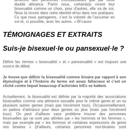
double
attirance. Parmi nous, certain(e)s vivent leur
bisexualité
comme un choix, pour d’autres, elle va de soi.
Nous la
vivons dans notre identité et/ou dans nos pratiques.
Ce
que nous partageons, c’est la volonté de l’assumer en
soi
et, si possible, avec les autres. »
Bi’cause
TÉMOIGNAGES ET EXTRAITS
Suis-je bisexuel·le ou pansexuel·le ?
Définir les termes « bisexualité »
et « pansexualité » est toujours
une
source de débat.
Je trouve que définir la
bisexualité comme binaire
par rapport à son
étymologie et à l’histoire du terme
est assez fallacieux et c’est un
cliché contre lequel beaucoup
d’activistes biEs se battent.
Actuellement, la bisexualité est
définie par la majorité des associations
bisexuelles comme une
attirance sexuelle pour le même
genre et un ou
plusieurs autres
genres (mais pas forcément tous).
Occasionnellement,
on parlera
d’attirance pour deux genres ou
plus (mais pas forcément
tous).
On peut d’ailleurs sans problème
trouver des personnes
bisexuelles
qui ne sont pas attirées par « les
hommes et les femmes »,
mais par
exemple par « les femmes et certaines expressions de genre
non
binaires » (d’ailleurs, certaines
personnes non-binaires sont