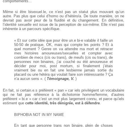
comportements...
Même si être bisexuel.le, ce n’est
pas un statut plus mouvant qu’un
autre. Pas plus que celui d’homo
ou d’hétéro/a. De toute manière,
on ne
devrait pas avoir peur de
la fluidité et du changement. En
définitive,
l’identité sexuelle est
issue de la perception de soi-même. Elle n’est pas
inhérente à
un parcours spécifique.
« Et sur cette idée que pour être
un.e bi-e valable il faille un
50-50 de
pratique, OK, mais qui compte les
points ? Et à
quel moment ? Genre
on va attendre ma mort et retracer
mes histoires amoureuses/sexuelles
et compter avec
combien de mecs (cis
ou trans), de meufs (cis ou trans), de
personnes non binaires, j’ai couché ou
été amoureuse et
décider pour moi,
post mortum, si finalement j’étais
vraiment bie ou en fait une lesbienne
jamais sortie du
placard ou une hétéra
qui voulait faire son intéressante ?
Ça
n’a aucun sens ».
(
Témoignage, V.
)
En fait, si certain.e.s préfèrent
« pan » car iels privilégient un
vocabulaire
qui ne fait pas référence à la dichotomie homme/femme, d’autres
préfèrent « bi.e »
car c’est un mot plus largement
connu, et parce qu’iels
estiment
que
cette identité, très dénigrée, est à défendre
.
BIPHOBIA NOT IN MY NAME
En tant que personne trans non binaire, plein de choses