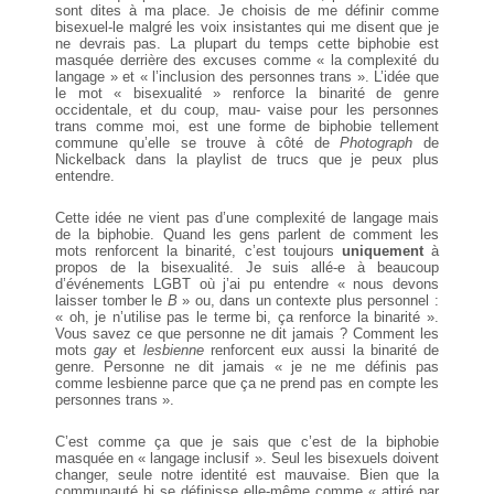
sont dites à
ma place. Je choisis de me définir comme
bisexuel-le malgré les voix
insistantes qui me disent que je
ne devrais pas. La plupart du temps
cette biphobie est
masquée derrière des excuses comme « la complexité
du
langage » et « l’inclusion des personnes trans ». L’idée que
le mot
« bisexualité » renforce la binarité de genre
occidentale, et du coup, mau‐
vaise pour les personnes
trans comme moi, est une forme de biphobie
tellement
commune qu’elle se trouve à côté de
Photograph
de
Nickelback
dans la playlist de trucs que je peux plus
entendre.
Cette idée ne vient pas d’une complexité de langage mais
de la biphobie.
Quand les gens parlent de comment les
mots renforcent la binarité,
c’est toujours
uniquement
à
propos de la bisexualité. Je suis allé-e à
beaucoup
d’événements LGBT où j’ai pu entendre « nous devons
laisser
tomber le
B
» ou, dans un contexte plus personnel :
« oh, je n’utilise
pas le terme bi, ça renforce la binarité ».
Vous savez ce que personne ne
dit jamais ? Comment les
mots
gay
et
lesbienne
renforcent eux aussi la
binarité de
genre. Personne ne dit jamais « je ne me définis pas
comme
lesbienne parce que ça ne prend pas en compte les
personnes trans ».
C’est comme ça que je sais que c’est de la biphobie
masquée en « langage
inclusif ». Seul les bisexuels doivent
changer, seule notre identité est
mauvaise. Bien que la
communauté bi se définisse elle-même comme
« attiré par