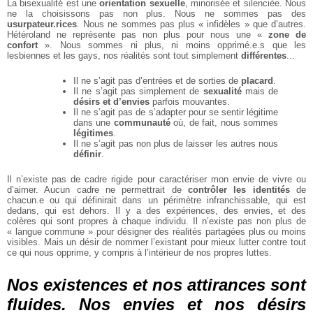
La bisexualité est une
orientation sexuelle
, minorisée et silenciée.
Nous
ne la choisissons pas non plus. Nous ne sommes pas des
usurpateur.rices
. Nous ne sommes pas plus « infidèles » que d’autres.
Hétéroland ne représente pas non plus pour nous une «
zone de
confort
».
Nous sommes ni plus, ni moins opprimé.e.s que les
lesbiennes et les
gays, nos réalités sont tout simplement
différentes
...
Il ne s’agit pas d’entrées et de sorties de
placard
.
Il ne s’agit pas simplement de
sexualité
mais de
désirs et d’envies
parfois mouvantes.
Il ne s’agit pas de s’adapter pour se sentir légitime
dans une
communauté
où, de fait, nous sommes
légitimes
.
Il ne s’agit pas non plus de laisser les autres nous
définir
.
Il n’existe
pas de cadre rigide
pour caractériser mon envie
de vivre ou
d’aimer. Aucun
cadre ne permettrait de
contrôler les identités
de
chacun.e ou
qui définirait dans un périmètre
infranchissable, qui est
dedans,
qui est dehors. Il y a des expériences, des envies, et des
colères
qui sont propres à chaque individu. Il n’existe pas non plus de
« langue commune » pour désigner des réalités partagées plus
ou moins
visibles. Mais un désir
de nommer l’existant pour mieux
lutter contre tout
ce qui nous
opprime, y compris à l’intérieur
de nos propres luttes.
Nos existences et nos attirances sont
fluides. Nos envies et nos désirs