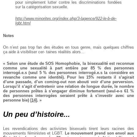
pour
simplement lutter contre les
discriminations fondées
sur
la catégorisation sexuelle.
http://www.minorites.org/index.php/3-lagence/922-le-b-de-
lgbt.html
Notes
On n’est pas trop fan des études
en tous genre, mais quelques
chiffres
ça aide à visibiliser cer‐
taines réalités alors...
« Selon une étude de SOS
Homophobie, la bisexualité est
reconnue
comme une sexualité à part entière par 85 % des
personnes
interrogé.e.s (seul
5 % des personnes interrogé.e.s la considère en
revanche
comme une identité). Pour les
15% restants il s’agirait
d’une
passade, d’un coming-out non
abouti voir d’une perversion.
Lorsqu’il s’agit d’entretenir
une relation de longue durée,
le nombre
de personnes prêtes
à s’engager diminue fortement
(seul-e-s 61 %
des personnes
interrogées seraient prête à
s’investir avec une
personne
bie)
[
14
]
. »
Un peu d’histoire...
Les revendications des activistes
bisexuels tirent leurs racines des
mouvements féministes et LGBT.
Le mouvement prend son
envol aux