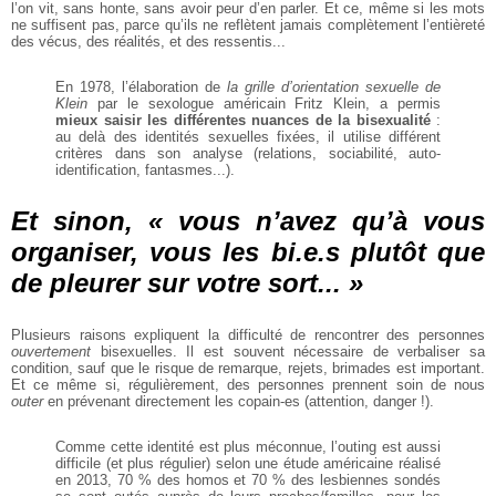
l’on vit,
sans honte, sans avoir peur d’en
parler. Et ce, même si les mots
ne suffisent pas, parce qu’ils ne
reflètent jamais complètement
l’entièreté
des vécus, des réalités,
et des ressentis...
En 1978, l’élaboration de
la grille
d’orientation sexuelle de
Klein
par
le sexologue américain Fritz Klein, a
permis
mieux saisir les différentes
nuances de la bisexualité
:
au
delà des identités sexuelles fixées,
il utilise différent
critères dans
son analyse (relations, sociabilité,
auto-
identification, fantasmes...).
Et sinon, « vous n’avez qu’à vous
organiser, vous les bi.e.s plutôt que
de pleurer sur votre sort... »
Plusieurs raisons expliquent la
difficulté de rencontrer des personnes
ouvertement
bisexuelles. Il
est souvent nécessaire de verbaliser sa
condition, sauf que le risque
de remarque, rejets, brimades est
important.
Et ce même si, régulièrement, des personnes prennent
soin de nous
outer
en prévenant
directement les copain-es (attention, danger !).
Comme cette identité est plus
méconnue, l’outing est aussi
difficile
(et plus régulier) selon une étude
américaine réalisé
en 2013, 70 %
des homos et 70 % des lesbiennes
sondés