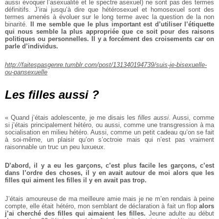
aussi évoquer l’asexualité et le spectre
asexuel) ne sont pas des termes
définitifs. J’irai jusqu’à dire que
hétérosexuel et homosexuel sont
des
termes amenés à évoluer sur
le long terme avec la question de
la non
binarité.
Il me semble
que le plus important est
d’utiliser l’étiquette
qui nous
semble la plus appropriée que
ce soit pour des raisons
politiques ou personnelles. Il y a
forcément des croisements
car on
parle d’individus.
http://faitespasgenre.tumblr.com/post/131340194739/suis-je-bisexuelle-
ou-pansexuelle
Les filles aussi ?
« Quand j’étais adolescente, je
me disais les
filles aussi
. Aussi,
comme
si j’étais principalement
hétéro, ou aussi, comme une
transgression à ma
socialisation
en milieu hétéro. Aussi, comme un
petit cadeau qu’on se fait
à soi-même, un plaisir qu’on s’octroie
mais qui n’est pas vraiment
raisonnable un truc un peu luxueux.
D’abord, il y a eu les garçons,
c’est plus facile les garçons,
c’est
dans l’ordre des choses,
il y en avait autour de moi
alors que les
filles qui aiment
les filles il y en avait pas trop.
J’étais amoureuse de ma meilleure amie mais je ne m’en rendais
à peine
compte, elle était hétéro,
mon semblant de déclaration à fait
un flop
alors
j’ai cherché des
filles qui aimaient les filles.
Jeune adulte au début