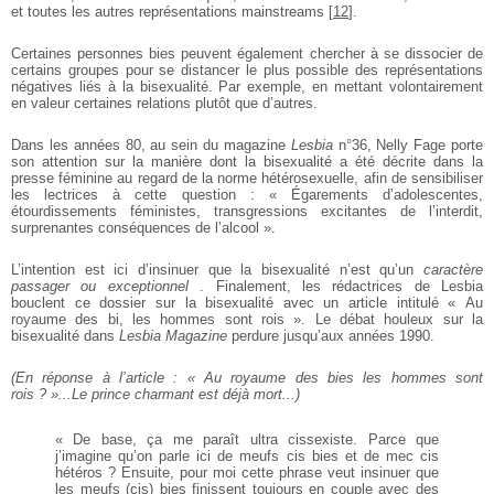
et toutes les autres
représentations mainstreams
[
12
]
.
Certaines personnes bies peuvent
également chercher à se dissocier de
certains groupes pour
se distancer le plus possible des
représentations
négatives liés à
la bisexualité. Par exemple, en
mettant volontairement
en valeur
certaines relations plutôt que
d’autres.
Dans les années 80, au sein du
magazine
Lesbia
n°36, Nelly Fage
porte
son attention sur la manière
dont la bisexualité a été décrite
dans la
presse féminine au regard
de la norme hétérosexuelle, afin
de sensibiliser
les lectrices à
cette question : « Égarements
d’adolescentes,
étourdissements
féministes, transgressions excitantes de l’interdit,
surprenantes
conséquences de l’alcool ».
L’intention est ici d’insinuer que
la bisexualité n’est qu’un
caractère
passager ou exceptionnel
. Finalement, les rédactrices de Lesbia
bouclent ce dossier sur la bisexualité avec un article intitulé « Au
royaume des bi, les hommes sont
rois ». Le débat houleux sur la
bisexualité dans
Lesbia Magazine
perdure jusqu’aux années 1990.
(En réponse à l’article : « Au
royaume des bies les hommes
sont
rois ? »...Le prince
charmant est déjà mort...)
« De base, ça me paraît ultra cissexiste.
Parce que
j’imagine qu’on parle ici de
meufs cis bies et de mec cis
hétéros ?
Ensuite, pour moi cette phrase veut
insinuer que
les meufs (cis) bies
finissent toujours en couple avec des