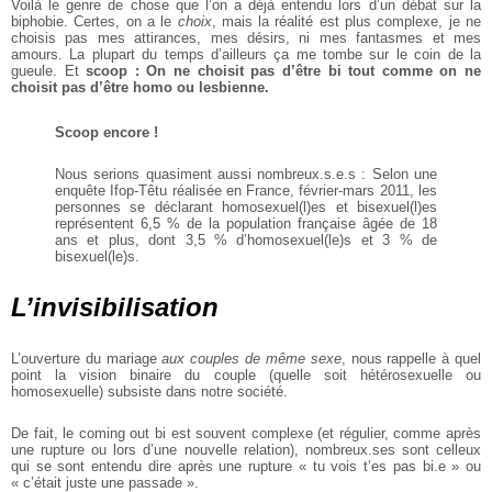
Voilà le genre de chose que l’on a
déjà entendu lors d’un débat sur
la
biphobie. Certes, on a le
choix
,
mais la réalité est plus complexe,
je ne
choisis pas mes attirances,
mes désirs, ni mes fantasmes
et mes
amours. La plupart du
temps d’ailleurs ça me tombe sur
le coin de la
gueule. Et
scoop :
On ne choisit pas d’être bi
tout comme on ne
choisit pas
d’être homo ou lesbienne.
Scoop encore !
Nous serions quasiment aussi
nombreux.s.e.s : Selon une
enquête
Ifop-Têtu réalisée en France,
février-mars 2011, les
personnes
se déclarant homosexuel(l)es et
bisexuel(l)es
représentent 6,5 % de la
population française âgée de 18
ans
et plus, dont 3,5 % d’homosexuel(le)s
et 3 % de
bisexuel(le)s.
L’invisibilisation
L’ouverture du mariage
aux
couples de même sexe
, nous
rappelle à quel
point la vision
binaire du couple (quelle soit
hétérosexuelle ou
homosexuelle)
subsiste dans notre société.
De fait, le coming out bi est souvent complexe (et régulier, comme
après
une rupture ou lors d’une
nouvelle relation), nombreux.ses
sont celleux
qui se sont entendu
dire après une rupture « tu vois
t’es pas bi.e » ou
« c’était juste une
passade ».