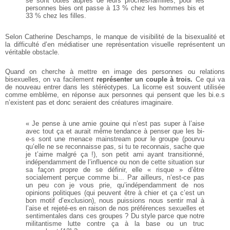
se sont outés auprès de leurs
proches/familles, pour les
personnes
bies ont passe à 13 % chez les
hommes bis et
33 % chez les filles.
Selon Catherine Deschamps, le
manque de visibilité de la bisexualité et
la difficulté d’en médiatiser
une représentation visuelle représentent un
véritable obstacle.
Quand on cherche à mettre en
image des personnes ou relations
bisexuelles, on va facilement
représenter un couple à trois.
Ce qui va
de nouveau entrer dans
les stéréotypes. La licorne est
souvent utilisée
comme emblème,
en réponse aux personnes qui
pensent que les bi.e.s
n’existent
pas et donc seraient des créatures
imaginaire.
« Je pense à une amie gouine qui
n’est pas super à l’aise
avec tout ça
et aurait même tendance à penser
que les bi-
e-s sont une menace
mainstream pour le groupe (pourvu
qu’elle ne se reconnaisse pas, si tu te
reconnais, sache que
je t’aime malgré
ça !), son petit ami ayant transitionné,
indépendamment de l’influence ou
non de cette situation sur
sa façon
propre de se définir, elle « risque »
d’être
socialement perçue comme bi...
Par ailleurs, n’est-ce pas
un peu con
je vous prie, qu’indépendamment de
nos
opinions politiques (qui peuvent
être à chier et ça c’est un
bon motif
d’exclusion), nous puissions nous
sentir mal à
l’aise et rejeté-es en
raison de nos préférences sexuelles
et
sentimentales dans ces groupes ?
Du style parce que notre
militantisme
lutte contre ça à la base ou un truc