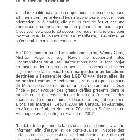
La journée de la bisexualité
« La bisexualité existe, parce que nous, bisexuel-le-s, nous
affirmons
comme tel-le-s. Nous n’avons pas à prouver notre
orientation, ni à
choisir, elle est un état de fait et est une
composante de nous-même
que personne ne peut juger.
C’est pour cela que le 23 septembre
nous marcherons, pour
montrer que la bisexualité se manifeste,
s’exprime et
qu’ensemble nous la défendons ».
En 1999, trois militants bisexuels américains, Wendy Curry,
Michael
Page et Gigi Raven ne supportent plus
l’incompréhension et les
interrogations dont ils font l’objet
en raison de leur orientation
sexuelle. Ils décident de créer
la journée de la bisexualité
en marge
des manifestations
destinées à l’ensemble des LGBTQI+++
desquelles ils
se sentent exclus.
Effectivement, si depuis peu
on parle
de Marche des fiertés, ne dit-on pas couramment « Gay
Pride » pour évoquer ces grands défilés présents dans le
monde
entier et censés donner la voix à l’ensemble des
sexualités dites
minoritaires ? Depuis 16 ans, cette journée
a pris ses marques.
Depuis 2004 au Canada, en Australie,
en Afrique du Sud, en Nou‐
velle-Zélande, en Suède puis en
Allemagne avant, enfin, en France
en 2009*.
*La date de la journée de la bisexualité est donnée ici à titre
informatif afin d’étayer
et de contextualiser l’histoire des
luttes autour de la question bie. Tout comme le
8 mars et
les autres journées commémoratives, on est bien conscient