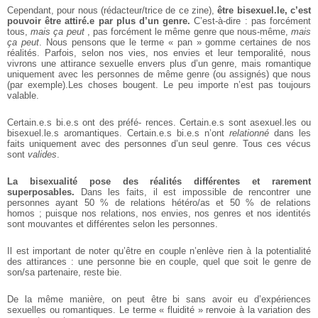
Cependant, pour nous (rédacteur/trice de ce zine),
être bisexuel.le, c’est
pouvoir être attiré.e
par plus d’un genre.
C’est-à-dire : pas forcément
tous,
mais
ça peut
, pas forcément le même
genre que nous-même,
mais
ça
peut
. Nous pensons que le terme
« pan » gomme certaines de
nos
réalités. Parfois, selon nos
vies, nos envies et leur temporalité, nous
vivrons une attirance
sexuelle envers plus d’un genre,
mais romantique
uniquement
avec les personnes de même
genre (ou assignés) que nous
(par
exemple).Les choses bougent. Le
peu importe n’est pas toujours
valable.
Certain.e.s bi.e.s ont des préfé‐
rences. Certain.e.s sont asexuel.les ou
bisexuel.le.s aromantiques.
Certain.e.s bi.e.s n’ont
relationné
dans les
faits uniquement avec des
personnes d’un seul genre. Tous
ces vécus
sont
valides
.
La bisexualité pose des réalités différentes et rarement
superposables.
Dans les faits, il
est impossible de rencontrer une
personnes ayant 50 % de relations
hétéro/as et 50 % de relations
homos ; puisque nos relations, nos
envies, nos genres et nos identités
sont mouvantes et différentes
selon les personnes.
Il est important de noter qu’être
en couple n’enlève rien à la
potentialité
des attirances : une
personne bie en couple, quel que
soit le genre de
son/sa partenaire,
reste bie.
De la même manière, on peut être
bi sans avoir eu d’expériences
sexuelles ou romantiques. Le
terme « fluidité » renvoie à la
variation des