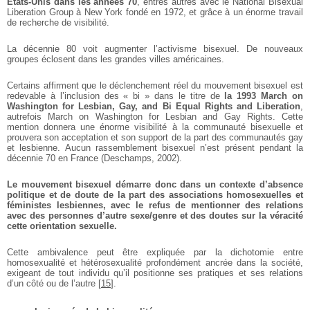
États-Unis dans
les années 70
, entres autres
avec le National Bisexual
Liberation Group à New York fondé en
1972, et grâce à un énorme travail
de recherche de visibilité.
La décennie 80 voit augmenter
l’activisme bisexuel. De nouveaux
groupes éclosent dans les grandes
villes américaines.
Certains affirment que le déclenchement réel du mouvement
bisexuel est
redevable à l’inclusion des « bi » dans le titre de
la 1993 March on
Washington for Lesbian, Gay, and Bi
Equal Rights and Liberation
,
autrefois March on Washington
for Lesbian and Gay Rights. Cette
mention donnera une énorme visibilité à la communauté bisexuelle
et
prouvera son acceptation et son
support de la part des communautés gay
et lesbienne. Aucun
rassemblement bisexuel n’est
présent pendant la
décennie 70
en France (Deschamps, 2002).
Le mouvement bisexuel
démarre donc dans un
contexte d’absence
politique
et de doute de la part des
associations homosexuelles
et
féministes lesbiennes, avec
le refus de mentionner des
relations
avec des personnes
d’autre sexe/genre et des
doutes sur la véracité
cette
orientation sexuelle.
Cette ambivalence peut être expliquée par la dichotomie entre
homosexualité et hétérosexualité profondément ancrée dans la
société,
exigeant de tout individu
qu’il positionne ses pratiques
et ses relations
d’un côté ou de
l’autre
[
15
]
.