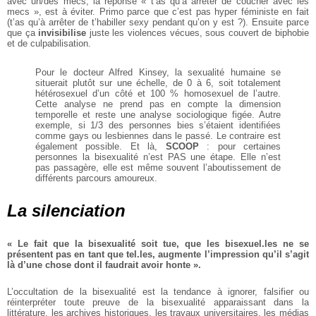
avec un/des mecs,
la réponse « t’as qu’a arrêter de
coucher avec les
mecs », est à éviter. Primo parce que c’est pas
hyper féministe en fait
(t’as qu’à
arrêter de t’habiller sexy pendant
qu’on y est ?). Ensuite parce
que
ça
invisibilise
juste les violences
vécues, sous couvert de biphobie
et de culpabilisation.
Pour le docteur Alfred Kinsey, la
sexualité humaine se
situerait
plutôt sur une échelle, de 0 à 6, soit
totalement
hétérosexuel d’un côté
et 100 % homosexuel de l’autre.
Cette analyse ne prend pas en
compte la dimension
temporelle et
reste une analyse sociologique figée.
Autre
exemple, si 1/3 des personnes
bies s’étaient identifiées
comme
gays ou lesbiennes dans le passé. Le
contraire est
également possible. Et
là,
SCOOP
: pour certaines
personnes
la bisexualité n’est PAS une étape.
Elle n’est
pas passagère, elle est
même souvent l’aboutissement de
différents parcours amoureux.
La silenciation
« Le fait que la bisexualité
soit tue, que les bisexuel.les
ne se
présentent pas en tant
que tel.les, augmente l’impression qu’il s’agit
là d’une
chose dont il faudrait avoir
honte ».
L’occultation de la bisexualité est
la tendance à ignorer, falsifier
ou
réinterpréter toute preuve de
la bisexualité apparaissant dans
la
littérature, les archives historiques, les travaux universitaires,
les médias