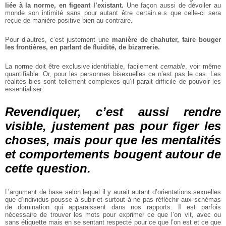
liée à la norme,
en figeant l’existant.
Une
façon aussi de dévoiler au
monde
son intimité sans pour autant
être certain.e.s que celle-ci sera
reçue de manière positive bien
au contraire.
Pour d’autres, c’est justement une
manière de chahuter, faire
bouger
les frontières, en parlant de fluidité, de bizarrerie.
La norme doit être exclusive identifiable, facilement
cernable
, voir
même
quantifiable. Or, pour les
personnes bisexuelles ce n’est
pas le cas. Les
réalités bies sont
tellement complexes qu’il parait
difficile de pouvoir les
essentialiser.
Revendiquer, c’est aussi rendre
visible, justement pas pour figer les
choses, mais pour que les mentalités
et comportements bougent autour de
cette question.
L’argument de base selon lequel
il y aurait autant d’orientations
sexuelles
que d’individus pousse
à subir et surtout à ne pas réfléchir aux schémas
de domination
qui apparaissent dans nos rapports. Il est parfois
nécessaire de
trouver les mots pour exprimer ce
que l’on vit, avec ou
sans étiquette
mais en se sentant respecté pour
ce que l’on est et ce que