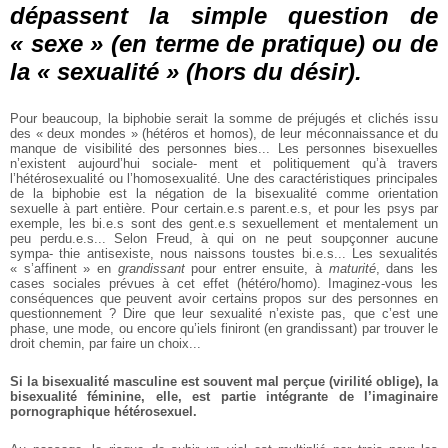
dépassent la simple question de
« sexe » (en terme de pratique) ou de
la « sexualité » (hors du désir).
Pour beaucoup, la biphobie serait
la somme de préjugés et clichés
issu
des « deux mondes » (hétéros
et homos), de leur méconnaissance et du
manque de visibilité
des personnes bies...
Les personnes bisexuelles
n’existent aujourd’hui sociale‐
ment et politiquement qu’à travers
l’hétérosexualité ou l’homosexualité. Une des caractéristiques
principales
de la biphobie est la
négation de la bisexualité comme
orientation
sexuelle à part entière.
Pour certain.e.s parent.e.s, et pour
les psys par
exemple, les bi.e.s
sont des gent.e.s sexuellement et
mentalement un
peu perdu.e.s...
Selon Freud, à qui on ne peut
soupçonner aucune
sympa‐
thie antisexiste, nous naissons
toustes bi.e.s... Les sexualités
« s’affinent » en
grandissant
pour
entrer ensuite, à
maturité
, dans les
cases sociales prévues à cet effet
(hétéro/homo). Imaginez-vous les
conséquences que peuvent avoir
certains propos sur des personnes
en
questionnement ? Dire que leur
sexualité n’existe pas, que c’est
une
phase, une mode, ou encore
qu’iels finiront (en grandissant)
par trouver le
droit chemin, par
faire un choix...
Si la bisexualité masculine
est souvent mal perçue (virilité oblige), la
bisexualité
féminine, elle, est partie
intégrante de l’imaginaire
pornographique hétérosexuel.