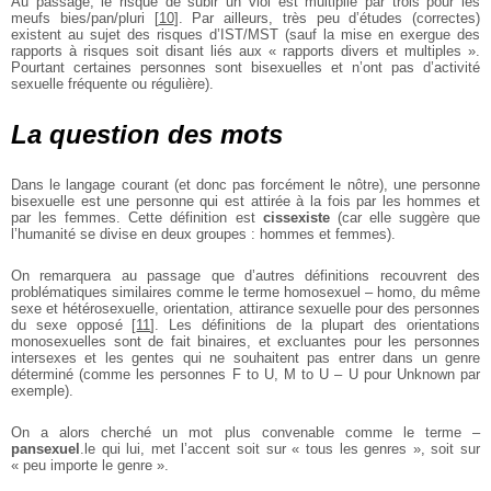
Au passage, le risque de subir
un viol est multiplié par trois
pour les
meufs bies/pan/pluri
[
10
]
.
Par ailleurs, très peu d’études
(correctes)
existent au sujet des
risques d’IST/MST (sauf la mise
en exergue des
rapports à risques
soit disant liés aux « rapports
divers et multiples ».
Pourtant certaines personnes sont
bisexuelles et n’ont pas d’activité
sexuelle fréquente ou régulière).
La question des mots
Dans le langage courant (et donc
pas forcément le nôtre), une personne
bisexuelle est une personne
qui est attirée à la fois par les
hommes et
par les femmes. Cette
définition est
cissexiste
(car elle
suggère que
l’humanité se divise
en deux groupes : hommes et
femmes).
On remarquera au passage que
d’autres définitions recouvrent
des
problématiques similaires
comme le terme homosexuel
– homo, du même
sexe et hétérosexuelle, orientation, attirance
sexuelle pour des personnes
du
sexe opposé
[
11
]
. Les définitions de
la plupart des orientations
monosexuelles sont de fait binaires, et
excluantes pour les personnes
intersexes et les gentes qui ne souhaitent pas entrer dans un genre
déterminé (comme les personnes
F to U, M to U – U pour Unknown
par
exemple).
On a alors cherché un mot plus
convenable comme le terme
–
pansexuel
.le qui lui, met l’accent soit sur « tous les genres »,
soit sur
« peu importe le genre ».