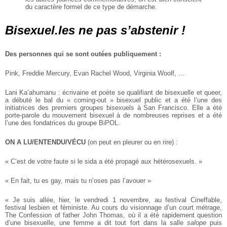
du caractère
formel de ce type de démarche.
Bisexuel.les ne pas s’abstenir !
Des personnes qui se sont
outées publiquement :
Pink, Freddie Mercury, Evan
Rachel Wood, Virginia Woolf, ...
Lani Ka’ahumanu : écrivaine et poète
se qualifiant de bisexuelle et queer,
a débuté le bal du « coming‐out »
bisexuel public et a été l’une des
initiatrices des premiers groupes
bisexuels à San Francisco. Elle a été
porte-parole du mouvement bisexuel
à de nombreuses reprises et a été
l’une des fondatrices du groupe
BiPOL.
ON A LU/ENTENDU/VÉCU
(on peut en pleurer ou en rire) :
« C’est de votre faute si le sida a été propagé aux hétérosexuels. »
« En fait, tu es gay, mais tu n’oses pas l’avouer »
« Je suis allée, hier, le vendredi 1 novembre, au festival Cineffable,
festival lesbien et féministe. Au cours du visionnage d’un court métrage,
The Confession of father John Thomas, où il a été rapidement question
d’une bisexuelle, une femme a dit tout fort dans la salle
salope
puis