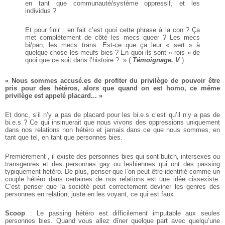
en tant que communauté/système oppressif, et les
individus ?
Et pour finir : en fait c’est quoi cette
phrase à la con ? Ça
met complètement
de côté les mecs queer ? Les mecs
bi/pan, les mecs trans. Est-ce que
ça leur « sert » à
quelque chose les
meufs bies ? En quoi ils sont « rois »
de
quoi que ce soit dans l’histoire ?. »
(
Témoignage, V
)
« Nous sommes accusé.es
de profiter du privilège de
pouvoir être
pris pour des
hétéros, alors que quand on
est homo, ce même
privilège
est appelé placard... »
Et donc, s’il n’y a pas de placard
pour les bi.e.s c’est qu’il n’y a pas
de
bi.e.s ? Ce qui insinuerait que
nous vivons des oppressions uniquement
dans nos relations non
hétéro et jamais dans ce que nous
sommes, en
tant que tel, en tant
que personnes bies.
Premièrement , il existe des
personnes bies qui sont butch,
intersexes ou
transgenres et des
personnes gay ou lesbiennes qui
ont des passing
typiquement
hétéro. De plus, penser que l’on
peut être identifié comme un
couple hétéro dans certaines de
nos relations est une idée cissexiste.
C’est penser que la société
peut correctement deviner les
genres des
personnes en relation,
juste en les voyant, ce qui est faux.
Scoop
: Le passing hétéro est
difficilement imputable aux
seules
personnes bies. Quand
vous allez dîner quelque part
avec quelqu’une