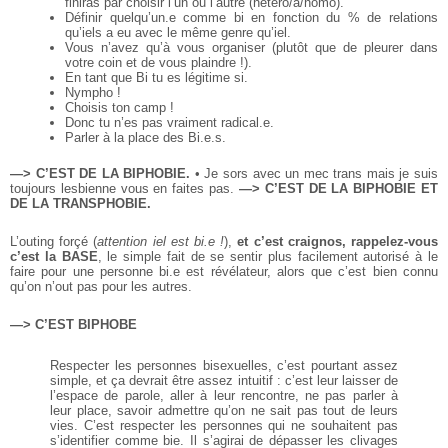
finiras par choisir l’un ou l’autre (hétéro/a/homo).
Définir quelqu’un.e comme bi en fonction du % de relations
qu’iels a eu avec le même genre qu’iel.
Vous n’avez qu’à vous organiser (plutôt
que de pleurer dans
votre coin et de vous
plaindre !).
En tant que Bi tu es légitime si.
Nympho !
Choisis ton camp !
Donc tu n’es pas vraiment radical.e.
Parler à la place des Bi.e.s.
—> C’EST DE LA BIPHOBIE.
• Je sors avec un mec trans mais je suis
toujours lesbienne vous en faites pas.
—> C’EST DE LA BIPHOBIE ET
DE LA TRANSPHOBIE.
L’outing forçé (
attention iel est bi.e !
),
et
c’est craignos, rappelez-vous
c’est
la BASE
, le simple fait de se sentir plus
facilement autorisé à le
faire pour une
personne bi.e est révélateur, alors que c’est
bien connu
qu’on n’out pas pour les autres.
—> C’EST BIPHOBE
Respecter les personnes bisexuelles, c’est pourtant
assez
simple, et ça devrait
être assez intuitif : c’est
leur laisser de
l’espace
de parole, aller à leur
rencontre, ne pas parler à
leur place, savoir admettre
qu’on ne sait pas tout de
leurs
vies. C’est respecter
les personnes qui ne
souhaitent pas
s’identifier
comme bie. Il s’agirai de
dépasser les clivages