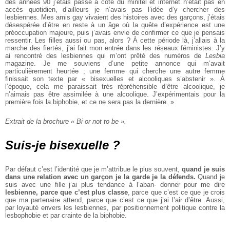
des années
90 j’étais passé à côté du minitel
et internet n’était pas en
accès
quotidien, d’ailleurs je n’avais pas
l’idée d’y chercher des
lesbiennes.
Mes amis gay vivaient des histoires avec des garçons, j’étais
désespérée d’être en reste à un
âge où la quête d’expérience est
une
préoccupation majeure, puis
j’avais envie de confirmer ce que je
pensais
ressentir. Les filles aussi
ou pas, alors ? À cette période là,
j’allais à la
marche des fiertés, j’ai
fait mon entrée dans les réseaux
féministes. J’y
ai rencontré des
lesbiennes qui m’ont prêté des
numéros de
Lesbia
magazine. Je
me souviens d’une petite annonce
qui m’avait
particulièrement heurtée ; une femme qui cherche une
autre femme
finissait son texte
par « bisexuelles et alcooliques
s’abstenir ». À
l’époque, cela
me paraissait très répréhensible
d’être alcoolique, je
n’aimais pas
être assimilée à une alcoolique.
J’expérimentais pour la
première
fois la biphobie, et ce ne sera pas
la dernière. »
Extrait de la brochure « Bi or not
to be ».
Suis-je bisexuelle ?
Par défaut c’est l’identité que je
m’attribue le plus souvent,
quand
je suis
dans une relation avec
un garçon je la garde je la
défends.
Quand je
suis avec une
fille j’ai plus tendance à l’aban‐
donner pour me dire
lesbienne,
parce que c’est plus classe
,
parce que c’est ce que je crois
que ma partenaire attend, parce
que c’est ce que j’ai l’air d’être.
Aussi,
par loyauté envers les
lesbiennes, par positionnement
politique contre la
lesbophobie
et par crainte de la biphobie.