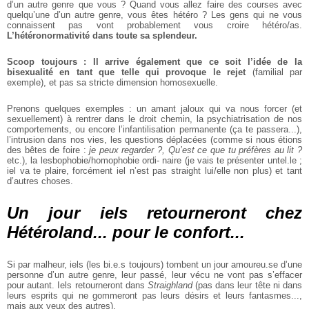
d’un autre genre
que vous ? Quand vous allez faire
des courses avec
quelqu’une d’un
autre genre, vous êtes hétéro ? Les
gens qui ne vous
connaissent pas
vont probablement vous croire
hétéro/as.
L’hétéronormativité
dans toute sa splendeur.
Scoop toujours : Il arrive également que ce soit l’idée de la
bisexualité en tant que telle
qui provoque le rejet
(familial par
exemple), et pas sa stricte
dimension homosexuelle.
Prenons quelques exemples : un
amant jaloux qui va nous forcer
(et
sexuellement) à rentrer dans le
droit chemin, la psychiatrisation
de nos
comportements, ou encore
l’infantilisation permanente (ça
te passera...),
l’intrusion dans
nos vies, les questions déplacées
(comme si nous étions
des bêtes
de foire :
je peux regarder ?, Qu’est
ce que tu préfères au lit ?
etc.), la
lesbophobie/homophobie ordi‐
naire (je vais te présenter untel.le ;
iel va te plaire, forcément iel n’est
pas straight lui/elle non plus) et
tant
d’autres choses.
Un jour iels retourneront chez
Hétéroland... pour le confort...
Si par malheur, iels (les bi.e.s
toujours) tombent un jour amoureu.se d’une
personne d’un autre
genre, leur passé, leur vécu ne
vont pas s’effacer
pour autant. Iels
retourneront dans
Straighland
(pas dans leur tête ni dans
leurs
esprits qui ne gommeront pas
leurs désirs et leurs fantasmes...,
mais aux yeux des autres).