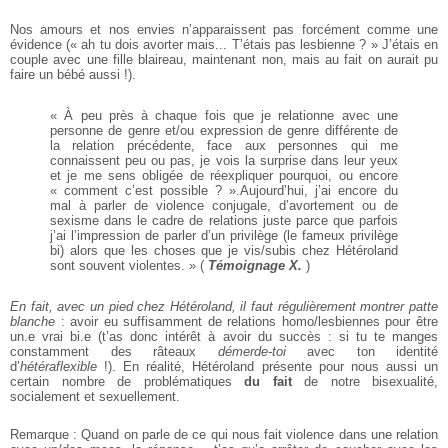
Nos amours et nos envies n’apparaissent pas forcément comme
une
évidence (« ah tu dois avorter mais... T’étais pas lesbienne ? »
J’étais en
couple avec une fille
blaireau, maintenant non, mais
au fait on aurait pu
faire un bébé
aussi !).
« À peu près à chaque fois que je
relationne avec une
personne de genre
et/ou expression de genre différente
de
la relation précédente, face aux
personnes qui me
connaissent peu ou
pas, je vois la surprise dans leur yeux
et je me sens obligée de réexpliquer
pourquoi, ou encore
« comment c’est
possible ? ».Aujourd’hui, j’ai encore
du
mal à parler de violence conjugale,
d’avortement ou de
sexisme dans le
cadre de relations juste parce que
parfois
j’ai l’impression de parler d’un
privilège (le fameux privilège
bi) alors
que les choses que je vis/subis chez
Hétéroland
sont souvent violentes. »
(
Témoignage X.
)
En fait, avec un pied chez Hétéroland, il faut régulièrement
montrer patte
blanche
: avoir eu
suffisamment de relations homo/lesbiennes pour être
un.e vrai
bi.e (t’as donc intérêt à avoir du
succès : si tu te manges
constamment des râteaux
démerde-toi
avec
ton identité
d’
hétéraflexible
!). En
réalité, Hétéroland présente pour
nous aussi un
certain nombre de
problématiques
du fait
de notre
bisexualité,
socialement et sexuellement.
Remarque : Quand on parle de
ce qui nous fait violence dans
une relation