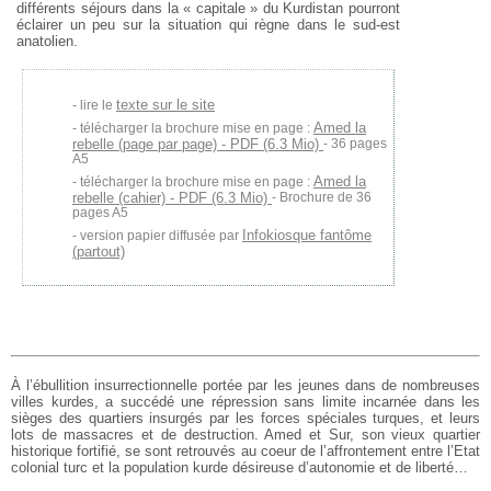
différents séjours dans la « capitale » du Kurdistan pourront
éclairer un peu sur la situation qui règne dans le sud-est
anatolien.
texte sur le site
lire le
Amed la
télécharger la brochure mise en page :
rebelle (page par page) - PDF (6.3 Mio)
- 36 pages
A5
Amed la
télécharger la brochure mise en page :
rebelle (cahier) - PDF (6.3 Mio)
- Brochure de 36
pages A5
Infokiosque fantôme
version papier diffusée par
(partout)
À l’ébullition insurrectionnelle portée par les jeunes dans de nombreuses
villes kurdes, a succédé une répression sans limite incarnée dans les
sièges des quartiers insurgés par les forces spéciales turques, et leurs
lots de massacres et de destruction. Amed et Sur, son vieux quartier
historique fortifié, se sont retrouvés au coeur de l’affrontement entre l’Etat
colonial turc et la population kurde désireuse d’autonomie et de liberté…