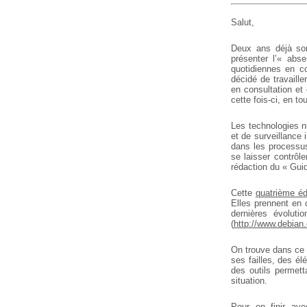
Salut,
Deux ans déjà son
présenter l’« abs
quotidiennes en c
décidé de travaille
en consultation et
cette fois-ci, en t
Les technologies nu
et de surveillance 
dans les processus
se laisser contrôle
rédaction du « Gui
Cette
quatrième éd
Elles prennent en c
dernières évolut
(
http://www.debian.
On trouve dans ce 
ses failles, des él
des outils permett
situation.
Pour en finir ave