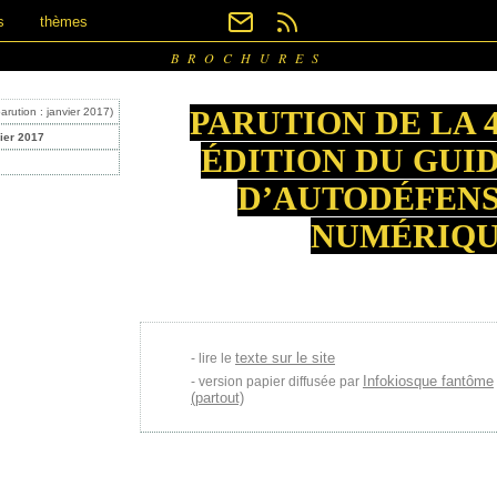
s
thèmes
BROCHURES
PARUTION DE LA 
arution : janvier 2017)
ier 2017
ÉDITION DU GUI
D’AUTODÉFEN
NUMÉRIQ
texte sur le site
lire le
Infokiosque fantôme
version papier diffusée par
(partout)