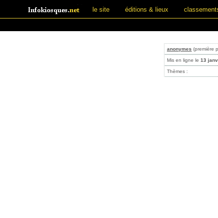
le site
éditions & lieux
classement
anonymes
(première p
Mis en ligne le
13 janv
Thèmes :