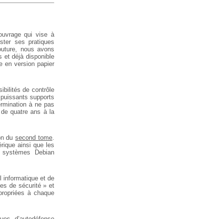
ouvrage qui vise à
ster ses pratiques
outure, nous avons
s et déjà disponible
e en version papier
ibilités de contrôle
e puissants supports
ermination à ne pas
s de quatre ans à la
on du
second tome
.
érique ainsi que les
s systèmes Debian
 informatique et de
ues de sécurité » et
ppropriées à chaque
ques d’autodéfense