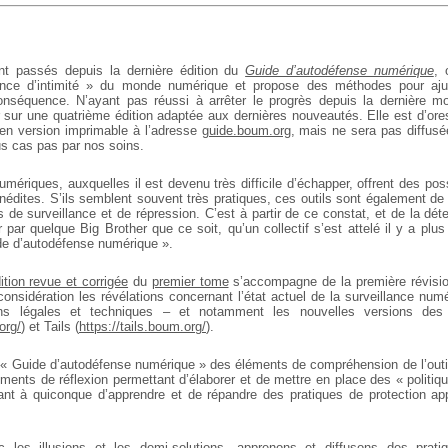
t passés depuis la dernière édition du
Guide d’autodéfense numérique
, 
ence d’intimité » du monde numérique et propose des méthodes pour aju
onséquence. N’ayant pas réussi à arrêter le progrès depuis la dernière m
r sur une quatrième édition adaptée aux dernières nouveautés. Elle est d’ore
 en version imprimable à l’adresse
guide.boum.org
, mais ne sera pas diffusé
ous cas pas par nos soins.
mériques, auxquelles il est devenu très difficile d’échapper, offrent des poss
inédites. S’ils semblent souvent très pratiques, ces outils sont également d
 de surveillance et de répression. C’est à partir de ce constat, et de la dét
r par quelque Big Brother que ce soit, qu’un collectif s’est attelé il y a plu
de d’autodéfense numérique ».
ition revue et corrigée
du
premier tome
s’accompagne de la première révisi
onsidération les révélations concernant l’état actuel de la surveillance num
ions légales et techniques – et notamment les nouvelles versions de
org/
) et Tails (
https://tails.boum.org/
).
« Guide d’autodéfense numérique » des éléments de compréhension de l’outil
éments de réflexion permettant d’élaborer et de mettre en place des « politiq
ant à quiconque d’apprendre et de répandre des pratiques de protection a
c les illusions et les demi-solutions, apprenons et diffusons des prati