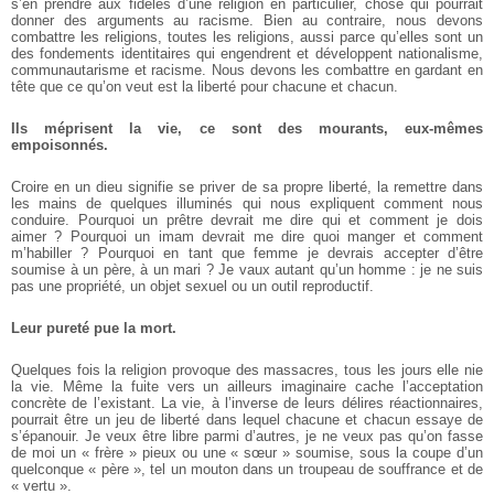
s’en prendre aux fidèles d’une religion en particulier, chose qui pourrait
donner des arguments au racisme. Bien au contraire, nous devons
combattre les religions, toutes les religions, aussi parce qu’elles sont un
des fondements identitaires qui engendrent et développent nationalisme,
communautarisme et racisme. Nous devons les combattre en gardant en
tête que ce qu’on veut est la liberté pour chacune et chacun.
Ils méprisent la vie, ce sont des mourants, eux-mêmes
empoisonnés.
Croire en un dieu signifie se priver de sa propre liberté, la remettre dans
les mains de quelques illuminés qui nous expliquent comment nous
conduire. Pourquoi un prêtre devrait me dire qui et comment je dois
aimer ? Pourquoi un imam devrait me dire quoi manger et comment
m’habiller ? Pourquoi en tant que femme je devrais accepter d’être
soumise à un père, à un mari ? Je vaux autant qu’un homme : je ne suis
pas une propriété, un objet sexuel ou un outil reproductif.
Leur pureté pue la mort.
Quelques fois la religion provoque des massacres, tous les jours elle nie
la vie. Même la fuite vers un ailleurs imaginaire cache l’acceptation
concrète de l’existant. La vie, à l’inverse de leurs délires réactionnaires,
pourrait être un jeu de liberté dans lequel chacune et chacun essaye de
s’épanouir. Je veux être libre parmi d’autres, je ne veux pas qu’on fasse
de moi un « frère » pieux ou une « sœur » soumise, sous la coupe d’un
quelconque « père », tel un mouton dans un troupeau de souffrance et de
« vertu ».