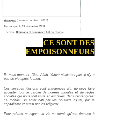
Anonyme
(première parution : 2016)
Mis en ligne le
19 décembre 2016
Thèmes :
Religions et croyances
(28 brochures)
CE SONT DES
EMPOISONNEURS
Ils nous mentent. Dieu, Allah, Yahvé n’existent pas. Il n’y a
pas de vie après la mort.
Ces sinistres illusions sont entretenues afin de nous faire
accepter tout le carcan de normes morales et de règles
sociales qui nous font vivre en esclaves, dans l’enfer qu’est
ce monde. Un enfer bâti par les pouvoirs d’État, par le
capitalisme et aussi par les religieux.
Pour prêtres et bigots, la vie ne serait qu’une épreuve à