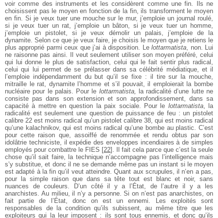
voir comme des instruments et les considèrent comme une fin. Ils ne
choisissent pas le moyen en fonction de la fin, ils transforment le moyen
en fin. Si je veux tuer une mouche sur le mur, j’emploie un journal roulé,
si je veux tuer un rat, j’emploie un bâton, si je veux tuer un homme,
j’emploie un pistolet, si je veux démolir un palais, j’emploie de la
dynamite. Selon ce que je veux faire, je choisis le moyen que je retiens le
plus approprié parmi ceux que j’ai à disposition. Le
lottarmatista
, non. Lui
ne raisonne pas ainsi. Il veut seulement utiliser son moyen préféré, celui
qui lui donne le plus de satisfaction, celui qui le fait sentir plus radical,
celui qui lui permet de se prélasser dans sa célébrité médiatique, et il
l’emploie indépendamment du but qu’il se fixe : il tire sur la mouche,
mitraille le rat, dynamite l’homme et s’il pouvait, il emploierait la bombe
nucléaire pour le palais. Pour le
lottarmatista,
la radicalité d’une lutte ne
consiste pas dans son extension et son approfondissement, dans sa
capacité à mettre en question la paix sociale. Pour le
lottarmatista
, la
radicalité est seulement une question de puissance de feu : un pistolet
calibre 22 est moins radical qu’un pistolet calibre 38, qui est moins radical
qu’une kalachnikov, qui est moins radical qu’une bombe au plastic. C’est
pour cette raison que, assoiffé de renommée et rendu obtus par son
idolâtrie techniciste, il expédie des enveloppes incendiaires à de simples
employés pour combattre le FIES
[
22
]
. Il fait cela parce que c’est la seule
chose qu’il sait faire, la technique n’accompagne pas l’intelligence mais
s’y substitue, et donc il ne se demande même pas un instant si le moyen
est adapté à la fin qu’il veut atteindre. Quant aux scrupules, il n’en a pas,
pour la simple raison que dans sa tête tout est blanc et noir, sans
nuances de couleurs. D’un côté il y a l’État, de l’autre il y a les
anarchistes. Au milieu, il n’y a personne. Si on n’est pas anarchistes, on
fait partie de l’État, donc on est un ennemi. Les exploités sont
responsables de la condition qu’ils subissent, au même titre que les
exploiteurs qui la leur imposent : ils sont tous ennemis, et donc qu’ils