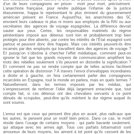
d’un de leurs compagnons en prison : mort pour mort, précisément.
L’anarchiste française, pour rendre publique l’infamie de la justice
étasunienne, frappa le représentant le plus éminent du gouvernement
américain présent en France. Aujourd’hui, les anarchistes des 5C
envoient leurs cadeaux ni plus ni moins aux employés de la RAI ou aux
secrétaires des agences de voyage espagnoles. La différence devrait
sauter aux yeux. Certes, les responsables matériels du régime
pénitentiaire imposé aux détenus sont loin et probablement trop bien
protégés pour être atteints, par contre les intérêts de l’État espagnol sont
partout et peuvent donc être frappés. Mais ces intérêts peuvent­-ils être
incarnés par des employés qui travaillent dans des agences de voyage ?
Et puisqu’on s’obstine à chercher l’effet médiatique, comment peut-­on
ignorer le fait que les grands moyens de communication amplifient les
mots des rebelles seulement s’ils peuvent en distordre la signification ?
Et comment ne pas se rendre compte que de telles actions facilitent
cette opération de distorsion ? À travers l’envoi d’enveloppes incendiaires
à droite et à gauche, on fera certainement parler des compagnons
incarcérés en Espagne, tout le monde en parlera, mais en quels termes ?
Naturellement, dans les termes imposés par les médias, qui
s’empresseront de renforcer l’idée déjà largement enracinée que, tout
compte fait, si ces détenus ont des chevaliers servants à ce point
dénués de scrupules, peut­-être qu’ils méritent le dur régime auquel ils
sont soumis.
L’ennui est que ceux qui pensent être plus en avant, plus radicaux que
les autres, le pensent pour un motif bien précis. Dans ce cas, le motif
réside dans l’usage de certains moyens : qui parle bavarde seulement,
qui attaque avec les armes agit. Tous ces parfaits
lottarmatisti
sont
amoureux de leurs moyens, les aiment à tel point qu’ils cessent de les