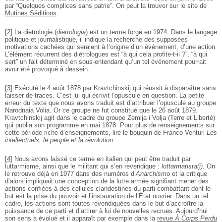
par “Quelques complices sans patrie”. On peut la trouver sur le site de
Mutines Séditions
.
[
2
]
La dietrologie (
dietrologia
) est un terme forgé en 1974. Dans le langage
politique et journalistique, il indique la recherche des supposées
motivations cachées qui seraient à l’origine d’un événement, d’une action.
L’élément récurrent des diétrologues est “à qui cela profite-t-il ?”, “à qui
sert” un fait déterminé en sous-entendant qu’un tel événement pourrait
avoir été provoqué à dessein.
[
3
]
Exécuté le 4 août 1878 par Kravtchinskij qui réussit à disparaître sans
laisser de traces. C’est lui qui écrivit l’opuscule en question. La petite
erreur du texte que nous avons traduit est d’attribuer l’opuscule au groupe
Narodnaia Volia. Or ce groupe ne fut constitué que le 26 août 1879.
Kravtchinskij agit dans le cadre du groupe Zemlja i Volja (Terre et Liberté)
qui publia son programme en mai 1878. Pour plus de renseignements sur
cette période riche d’enseignements, lire le bouquin de Franco Venturi
Les
intellectuels, le peuple et la révolution
.
[
4
]
Nous avons laissé ce terme en italien qui peut être traduit par
luttarmisme, ainsi que le militant qui s’en revendique :
lottarmatista(i)
. On
le retrouve déjà en 1977 dans des numéros d’
Anarchismo
et la critique
d’alors impliquait une conception de la lutte armée signifiant mener des
actions confiées à des cellules clandestines du parti combattant dont le
but est la prise du pouvoir et l’instauration de l’État ouvrier. Dans un tel
cadre, les actions sont toutes revendiquées dans le but d’accroître la
puissance de ce parti et d’attirer à lui de nouvelles recrues. Aujourd’hui
son sens a évolué et il apparaît par exemple dans la
revue
À Corps Perdu