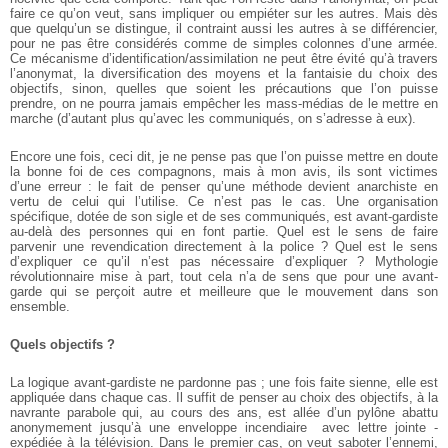
faire ce qu’on veut, sans impliquer ou empiéter sur les autres. Mais dès
que quelqu’un se distingue, il contraint aussi les autres à se différencier,
pour ne pas être considérés comme de simples colonnes d’une armée.
Ce mécanisme d’identification/assimilation ne peut être évité qu’à travers
l’anonymat, la diversification des moyens et la fantaisie du choix des
objectifs, sinon, quelles que soient les précautions que l’on puisse
prendre, on ne pourra jamais empêcher les mass­-médias de le mettre en
marche (d’autant plus qu’avec les communiqués, on s’adresse à eux).
Encore une fois, ceci dit, je ne pense pas que l’on puisse mettre en doute
la bonne foi de ces compagnons, mais à mon avis, ils sont victimes
d’une erreur : le fait de penser qu’une méthode devient anarchiste en
vertu de celui qui l’utilise. Ce n’est pas le cas. Une organisation
spécifique, dotée de son sigle et de ses communiqués, est avant­-gardiste
au­-delà des personnes qui en font partie. Quel est le sens de faire
parvenir une revendication directement à la police ? Quel est le sens
d’expliquer ce qu’il n’est pas nécessaire d’expliquer ? Mythologie
révolutionnaire mise à part, tout cela n’a de sens que pour une avant­-
garde qui se perçoit autre et meilleure que le mouvement dans son
ensemble.
Quels objectifs ?
La logique avant­-gardiste ne pardonne pas ; une fois faite sienne, elle est
appliquée dans chaque cas. Il suffit de penser au choix des objectifs, à la
navrante parabole qui, au cours des ans, est allée d’un pylône abattu
anonymement jusqu’à une enveloppe incendiaire ­ avec lettre jointe ­
expédiée à la télévision. Dans le premier cas, on veut saboter l’ennemi,