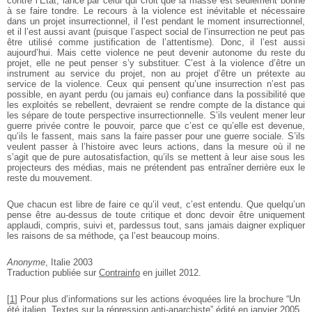
contre l’État, lancé par celui qui croit que la masse est seulement bonne
à se faire tondre. Le recours à la violence est inévitable et nécessaire
dans un projet insurrectionnel, il l’est pendant le moment insurrectionnel,
et il l’est aussi avant (puisque l’aspect social de l’insurrection ne peut pas
être utilisé comme justification de l’attentisme). Donc, il l’est aussi
aujourd’hui. Mais cette violence ne peut devenir autonome du reste du
projet, elle ne peut penser s’y substituer. C’est à la violence d’être un
instrument au service du projet, non au projet d’être un prétexte au
service de la violence. Ceux qui pensent qu’une insurrection n’est pas
possible, en ayant perdu (ou jamais eu) confiance dans la possibilité que
les exploités se rebellent, devraient se rendre compte de la distance qui
les sépare de toute perspective insurrectionnelle. S’ils veulent mener leur
guerre privée contre le pouvoir, parce que c’est ce qu’elle est devenue,
qu’ils le fassent, mais sans la faire passer pour une guerre sociale. S’ils
veulent passer à l’histoire avec leurs actions, dans la mesure où il ne
s’agit que de pure autosatisfaction, qu’ils se mettent à leur aise sous les
projecteurs des médias, mais ne prétendent pas entraîner derrière eux le
reste du mouvement.
Que chacun est libre de faire ce qu’il veut, c’est entendu. Que quelqu’un
pense être au­-dessus de toute critique et donc devoir être uniquement
applaudi, compris, suivi et, par­dessus tout, sans jamais daigner expliquer
les raisons de sa méthode, ça l’est beaucoup moins.
Anonyme
, Italie 2003
Traduction publiée sur
Contrainfo
en juillet 2012.
[
1
]
Pour plus d’informations sur les actions évoquées lire la brochure “Un
été italien, Textes sur la répression anti-anarchiste” édité en janvier 2005