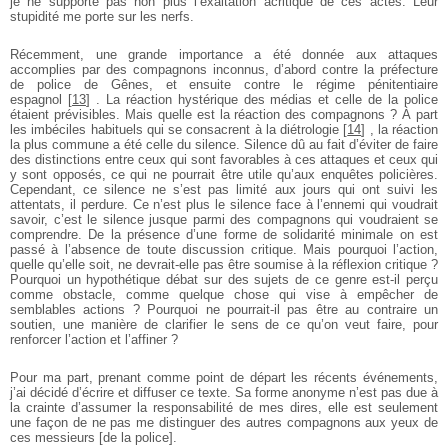
je ne supporte pas non plus l’exaltation acritique de ces actes. Leur
stupidité me porte sur les nerfs.
Récemment, une grande importance a été donnée aux attaques
accomplies par des compagnons inconnus, d’abord contre la préfecture
de police de Gênes, et ensuite contre le régime pénitentiaire
espagnol
[
13
]
. La réaction hystérique des médias et celle de la police
étaient prévisibles. Mais quelle est la réaction des compagnons ? À part
les imbéciles habituels qui se consacrent à la diétrologie
[
14
]
, la réaction
la plus commune a été celle du silence. Silence dû au fait d’éviter de faire
des distinctions entre ceux qui sont favorables à ces attaques et ceux qui
y sont opposés, ce qui ne pourrait être utile qu’aux enquêtes policières.
Cependant, ce silence ne s’est pas limité aux jours qui ont suivi les
attentats, il perdure. Ce n’est plus le silence face à l’ennemi qui voudrait
savoir, c’est le silence jusque parmi des compagnons qui voudraient se
comprendre. De la présence d’une forme de solidarité minimale on est
passé à l’absence de toute discussion critique. Mais pourquoi l’action,
quelle qu’elle soit, ne devrait-­elle pas être soumise à la réflexion critique ?
Pourquoi un hypothétique débat sur des sujets de ce genre est-­il perçu
comme obstacle, comme quelque chose qui vise à empêcher de
semblables actions ? Pourquoi ne pourrait-­il pas être au contraire un
soutien, une manière de clarifier le sens de ce qu’on veut faire, pour
renforcer l’action et l’affiner ?
Pour ma part, prenant comme point de départ les récents événe­ments,
j’ai décidé d’écrire et diffuser ce texte. Sa forme anonyme n’est pas due à
la crainte d’assumer la responsabilité de mes dires, elle est seulement
une façon de ne pas me distinguer des autres compagnons aux yeux de
ces messieurs [de la police].