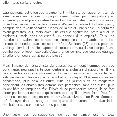
aillent tous se faire foutre.
Étrangement, cette logique typiquement militariste est aussi en train de
s’immiscer chez certains compagnons anarchistes, parmi lesquels il y en
a même qui sont prêts à défendre les kamikazes palestiniens. Incroyable,
quand on pense que de tels niveaux d’ab­jection étaient fort éloignés y
compris des révolutionnaires russes de la fin du 19e siècle : autoritaires
avant­-gardistes, oui, mais avec une éthique rigoureuse, prêts à tuer un
exploiteur, mais sans toucher à un cheveu d’un exploité. Et si les
autoritaires avaient cette attention, imaginons les anarchistes ! Les
exemples abondent dans ce sens : même Schicchi
[
23
]
, connu pour son
verbiage terrifiant, a été capable de retourner là où il avait déposé une
bombe pour enlever l’explosif, s’étant rendu compte que quelque étranger
à l’affaire en cours aurait pu être blessé.
Mais l’image de l’anarchiste du passé, parfait gentilhomme, est trop
conciliante, peu gratifiante pour certains anarchistes d’au­jourd’hui. Il y a
des anarchistes qui réussissent à donner un sens à leur vie seulement
s’ils se sentent frappés par la réprobation publique. Plus une chose est
condamnée, plus cela les attire. Plus les journaux et les magistrats
dépeignent les anarchistes comme des personnes sans scrupules, plus
ils ont hâte de remplir ce rôle. Privés d’une perspective propre, ils se font
dicter par leurs ennemis ce qu’ils sont et ce qu’ils doivent faire. Peut­-être
que nous ne sommes pas encore arrivés au niveau d’un Enzo Martucci,
prêt à noyer dans le sang les trois quarts de l’humanité afin d’atteindre
son but, mais nous n’en sommes pas loin.
Une autre des conséquences de ce qui arrive est le total