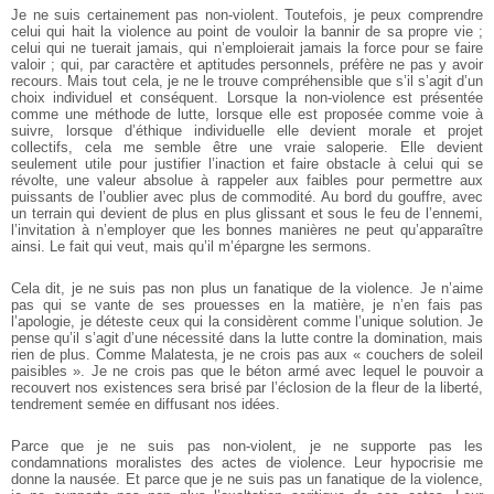
Je ne suis certainement pas non-­violent. Toutefois, je peux comprendre
celui qui hait la violence au point de vouloir la bannir de sa propre vie ;
celui qui ne tuerait jamais, qui n’emploierait jamais la force pour se faire
valoir ; qui, par caractère et aptitudes personnels, préfère ne pas y avoir
recours. Mais tout cela, je ne le trouve compréhensible que s’il s’agit d’un
choix individuel et conséquent. Lorsque la non­-violence est présentée
comme une méthode de lutte, lorsque elle est proposée comme voie à
suivre, lorsque d’éthique individuelle elle devient morale et projet
collectifs, cela me semble être une vraie saloperie. Elle devient
seulement utile pour justifier l’inaction et faire obstacle à celui qui se
révolte, une valeur absolue à rappeler aux faibles pour permettre aux
puissants de l’oublier avec plus de commodité. Au bord du gouffre, avec
un terrain qui devient de plus en plus glissant et sous le feu de l’ennemi,
l’invitation à n’employer que les bonnes manières ne peut qu’apparaître
ainsi. Le fait qui veut, mais qu’il m’épargne les sermons.
Cela dit, je ne suis pas non plus un fanatique de la violence. Je n’aime
pas qui se vante de ses prouesses en la matière, je n’en fais pas
l’apologie, je déteste ceux qui la considèrent comme l’unique solution. Je
pense qu’il s’agit d’une nécessité dans la lutte contre la domination, mais
rien de plus. Comme Malatesta, je ne crois pas aux « couchers de soleil
paisibles ». Je ne crois pas que le béton armé avec lequel le pouvoir a
recouvert nos existences sera brisé par l’éclosion de la fleur de la liberté,
tendrement semée en diffusant nos idées.
Parce que je ne suis pas non-­violent, je ne supporte pas les
condamnations moralistes des actes de violence. Leur hypocrisie me
donne la nausée. Et parce que je ne suis pas un fanatique de la violence,