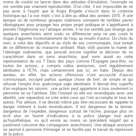
moins de vouloir se lancer dans des attitudes d’émulation, l’exemple ne
me semble pas vraiment reproductible. D’un côté, il est impossible de ne
pas avoir à l’esprit que la Angry Brigade s’inscrit dans le contexte
historique qui l’a vue mûrir, c’est ­à­ dire au début des années 1970. À une
époque où de nombreux groupes staliniens semaient de terribles pavés
idéologiques pour propager leur propre projet politique et s’apprêtaient à
prendre l’hégémonie sur l’attaque armée, il ne me semble pas étrange que
quelques anarchistes aient voulu se différencier pour ne pas courir le
risque d’apporter involontairement de l’eau au moulin d’autrui. Du choix du
nom, à celui des objectifs et au style de ses communiqués, tout tentait
de se différencier du marasme ambiant. Mais sitôt passée la marée de
l’idéologie stalinienne, que pouvait encore signifier la décision de se
caractériser dans un sens anarchiste, quel sens aurait eu cette
représentation de soi ? Dans des pays comme l’Espagne peut-être, où
toutes les actions, y compris celles anonymes, sont régulièrement
attribuées à l’ETA, mais certainement pas ici, en Italie. Depuis des
années, en effet, les actions offensives n’ont accouché d’aucun
communiqué, excepté parfois quelque chose de bref, de simple et qui
refusait l’emploi d’un quelconque sigle identitaire. Il devrait être superflu
d’en expliquer les raisons : une action peut appartenir à tous seulement si
personne ne se l’attribue. Dès l’instant où elle est revendiquée avec une
identité, une séparation se crée entre ceux qui l’ont accomplie et tous les
autres. Par ailleurs, il ne devrait même pas être nécessaire de rappeler le
danger inhérent à toute revendication. Il est dangereux de la donner,
dangereux de l’expédier, dangereux surtout de l’écrire, puisque plus on
écrit plus on fournit d’indications à la police (danger tout autre
qu’hypothétique, vu qu’il existe au moins un précédent négatif qui a
justement concerné des compagnons anarchistes). Une attaque anonyme
ne permet à personne d’émerger et ne facilite pas le travail de répression
de la police.