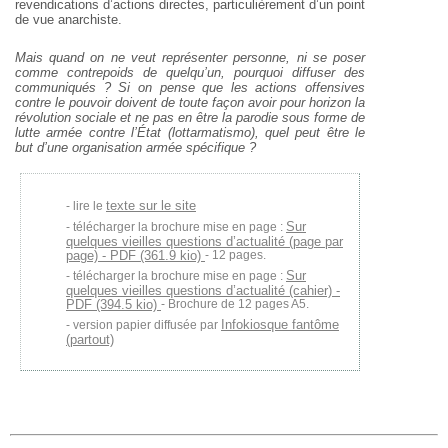
revendications d’actions directes, particulièrement d’un point
de vue anarchiste.
Mais quand on ne veut représenter personne, ni se poser
comme contrepoids de quelqu’un, pourquoi diffuser des
communiqués ? Si on pense que les actions offensives
contre le pouvoir doivent de toute façon avoir pour horizon la
révolution sociale et ne pas en être la parodie sous forme de
lutte armée contre l’État (lottarmatismo), quel peut être le
but d’une organisation armée spécifique ?
texte sur le site
lire le
Sur
télécharger la brochure mise en page :
quelques vieilles questions d’actualité (page par
page) - PDF (361.9 kio)
- 12 pages.
Sur
télécharger la brochure mise en page :
quelques vieilles questions d’actualité (cahier) -
PDF (394.5 kio)
- Brochure de 12 pages A5.
Infokiosque fantôme
version papier diffusée par
(partout)