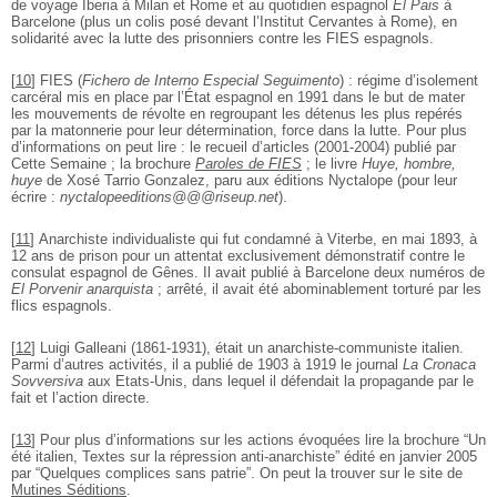
de voyage Iberia à Milan et Rome et au quotidien espagnol
El Pais
à
Barcelone (plus un colis posé devant l’Institut Cervantes à Rome), en
solidarité avec la lutte des prisonniers contre les FIES espagnols.
[
10
]
FIES (
Fichero de Interno Especial Seguimento
) : régime d’isolement
carcéral mis en place par l’État espagnol en 1991 dans le but de mater
les mouvements de révolte en regroupant les détenus les plus repérés
par la matonnerie pour leur détermination, force dans la lutte. Pour plus
d’informations on peut lire : le recueil d’articles (2001-2004) publié par
Cette Semaine ; la brochure
Paroles de FIES
; le livre
Huye, hombre,
huye
de Xosé Tarrio Gonzalez, paru aux éditions Nyctalope (pour leur
écrire :
nyctalopeeditions@@@riseup.net
).
[
11
]
Anarchiste individualiste qui fut condamné à Viterbe, en mai 1893, à
12 ans de prison pour un attentat exclusivement démonstratif contre le
consulat espagnol de Gênes. Il avait publié à Barcelone deux numéros de
El Porvenir anarquista
; arrêté, il avait été abominablement torturé par les
flics espagnols.
[
12
]
Luigi Galleani (1861-1931), était un anarchiste-communiste italien.
Parmi d’autres activités, il a publié de 1903 à 1919 le journal
La Cronaca
Sovversiva
aux Etats-Unis, dans lequel il défendait la propagande par le
fait et l’action directe.
[
13
]
Pour plus d’informations sur les actions évoquées lire la brochure “Un
été italien, Textes sur la répression anti-anarchiste” édité en janvier 2005
par “Quelques complices sans patrie”. On peut la trouver sur le site de
Mutines Séditions
.