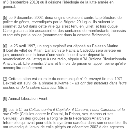
n°3 (septembre 2010) où il désigne l’idéologie de la lutte armée en
général.
[
5
]
Le 9 décembre 2002, deux engins explosent contre la préfecture de
police de gênes, revendiqués par la Brigate 20 luglio. Ils suivent le
sommet du G8 dans cette ville qui s’est tenu en juillet, et lors duquel
Carlo giuliani a été assassiné et des centaines de manifestants tabassés
et torturés par la police (notamment dans la caserne Bolzaneto).
[
6
]
Le 25 avril 1997, un engin explosif est déposé au Palazzo Marino
(Hôtel de ville) de Milan. L’anarchiste Patrizia Cadeddu sera arrêtée en
juin, accusée sur la base d’une vidéo floue d’avoir déposé la
revendication de l’attaque à une radio, signée ARA (Azione Rivoluzionaria
Anarchica). Elle prendra 3 ans et 9 mois de prison en appel, peine qu’elle
accomplira entièrement.
[
7
]
Cette citation est extraite du communiqué n° 9, envoyé fin mai 1971.
L’extrait est suivi de la phrase suivante : «
Ils ont des pistolets dans leurs
poches et de la colère dans leur tête
».
[
8
]
Animal Liberation Front.
[
9
]
Les 5 C, ou
Cellule contro il Capitale, il Carcere, i suoi Carcerieri et le
sue Celle
(Cellules contre le Capital, la Prison, ses Matons et ses
Cellules), un des groupes à l’origine de la Fédération Anarchiste
Informelle qui avait pour cible le système carcéral dans son ensemble. Ils
ont revendiqué l’envoi de colis piégés en décembre 2002 à des agences