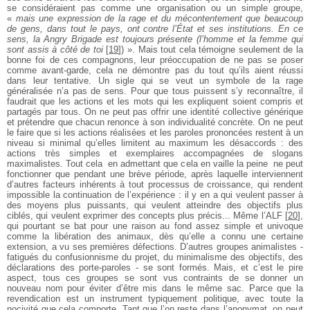
se considéraient pas comme une organisation ou un simple groupe,
«
mais une expression de la rage et du mécontentement que beaucoup
de gens, dans tout le pays, ont contre l’État et ses institutions. En ce
sens, la Angry Brigade est toujours présente (l’homme et la femme qui
sont assis à côté de toi
[
19
]
) ». Mais tout cela témoigne seulement de la
bonne foi de ces compagnons, leur préoccupation de ne pas se poser
comme avant­-garde, cela ne démontre pas du tout qu’ils aient réussi
dans leur tentative. Un sigle qui se veut un symbole de la rage
généralisée n’a pas de sens. Pour que tous puissent s’y reconnaître, il
faudrait que les actions et les mots qui les expliquent soient compris et
partagés par tous. On ne peut pas offrir une identité collective générique
et prétendre que chacun renonce à son individualité concrète. On ne peut
le faire que si les actions réalisées et les paroles prononcées restent à un
niveau si minimal qu’elles limitent au maximum les désaccords : des
actions très simples et exemplaires accompagnées de slogans
maximalistes. Tout cela ­ en admettant que cela en vaille la peine ­ ne peut
fonctionner que pendant une brève période, après laquelle interviennent
d’autres facteurs inhérents à tout processus de croissance, qui rendent
impossible la continuation de l’expérience : il y en a qui veulent passer à
des moyens plus puissants, qui veulent atteindre des objectifs plus
ciblés, qui veulent exprimer des concepts plus précis... Même l’ALF
[
20
]
,
qui pourtant se bat pour une raison au fond assez simple et univoque
comme la libération des animaux, dès qu’elle a connu une certaine
extension, a vu ses premières défections. D’autres groupes animalistes ­
fatigués du confusionnisme du projet, du minimalisme des objectifs, des
déclarations des porte-­paroles - se sont formés. Mais, et c’est le pire
aspect, tous ces groupes se sont vus contraints de se donner un
nouveau nom pour éviter d’être mis dans le même sac. Parce que la
revendication est un instrument typiquement politique, avec toute la
nocivité que cela comporte. Tant que l’on reste dans l’anonymat, on peut