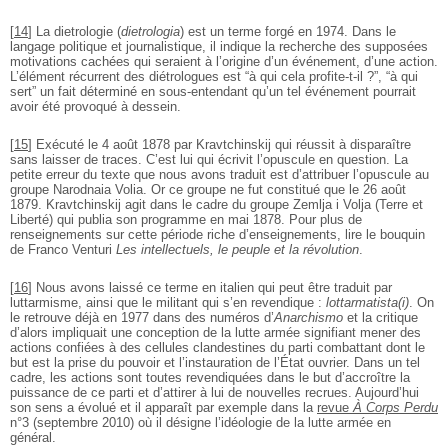
[
14
]
La dietrologie (
dietrologia
) est un terme forgé en 1974. Dans le
langage politique et journalistique, il indique la recherche des supposées
motivations cachées qui seraient à l’origine d’un événement, d’une action.
L’élément récurrent des diétrologues est “à qui cela profite-t-il ?”, “à qui
sert” un fait déterminé en sous-entendant qu’un tel événement pourrait
avoir été provoqué à dessein.
[
15
]
Exécuté le 4 août 1878 par Kravtchinskij qui réussit à disparaître
sans laisser de traces. C’est lui qui écrivit l’opuscule en question. La
petite erreur du texte que nous avons traduit est d’attribuer l’opuscule au
groupe Narodnaia Volia. Or ce groupe ne fut constitué que le 26 août
1879. Kravtchinskij agit dans le cadre du groupe Zemlja i Volja (Terre et
Liberté) qui publia son programme en mai 1878. Pour plus de
renseignements sur cette période riche d’enseignements, lire le bouquin
de Franco Venturi
Les intellectuels, le peuple et la révolution
.
[
16
]
Nous avons laissé ce terme en italien qui peut être traduit par
luttarmisme, ainsi que le militant qui s’en revendique :
lottarmatista(i)
. On
le retrouve déjà en 1977 dans des numéros d’
Anarchismo
et la critique
d’alors impliquait une conception de la lutte armée signifiant mener des
actions confiées à des cellules clandestines du parti combattant dont le
but est la prise du pouvoir et l’instauration de l’État ouvrier. Dans un tel
cadre, les actions sont toutes revendiquées dans le but d’accroître la
puissance de ce parti et d’attirer à lui de nouvelles recrues. Aujourd’hui
son sens a évolué et il apparaît par exemple dans la
revue
À Corps Perdu
n°3 (septembre 2010) où il désigne l’idéologie de la lutte armée en
général.