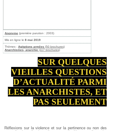
Anonyme
(première parution : 2003)
Mis en ligne le
8 mai 2019
Thèmes :
Agitations armées
(50 brochures)
Anarchismes, anarchie
(117 brochures)
SUR QUELQUES
VIEILLES QUESTIONS
D’ACTUALITÉ PARMI
LES ANARCHISTES, ET
PAS SEULEMENT
Réflexions sur la violence et sur la pertinence ou non des