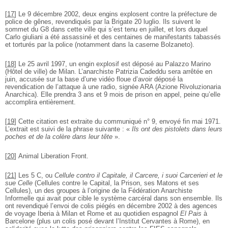
[
17
]
Le 9 décembre 2002, deux engins explosent contre la préfecture de
police de gênes, revendiqués par la Brigate 20 luglio. Ils suivent le
sommet du G8 dans cette ville qui s’est tenu en juillet, et lors duquel
Carlo giuliani a été assassiné et des centaines de manifestants tabassés
et torturés par la police (notamment dans la caserne Bolzaneto).
[
18
]
Le 25 avril 1997, un engin explosif est déposé au Palazzo Marino
(Hôtel de ville) de Milan. L’anarchiste Patrizia Cadeddu sera arrêtée en
juin, accusée sur la base d’une vidéo floue d’avoir déposé la
revendication de l’attaque à une radio, signée ARA (Azione Rivoluzionaria
Anarchica). Elle prendra 3 ans et 9 mois de prison en appel, peine qu’elle
accomplira entièrement.
[
19
]
Cette citation est extraite du communiqué n° 9, envoyé fin mai 1971.
L’extrait est suivi de la phrase suivante : «
Ils ont des pistolets dans leurs
poches et de la colère dans leur tête
».
[
20
]
Animal Liberation Front.
[
21
]
Les 5 C, ou
Cellule contro il Capitale, il Carcere, i suoi Carcerieri et le
sue Celle
(Cellules contre le Capital, la Prison, ses Matons et ses
Cellules), un des groupes à l’origine de la Fédération Anarchiste
Informelle qui avait pour cible le système carcéral dans son ensemble. Ils
ont revendiqué l’envoi de colis piégés en décembre 2002 à des agences
de voyage Iberia à Milan et Rome et au quotidien espagnol
El Pais
à
Barcelone (plus un colis posé devant l’Institut Cervantes à Rome), en