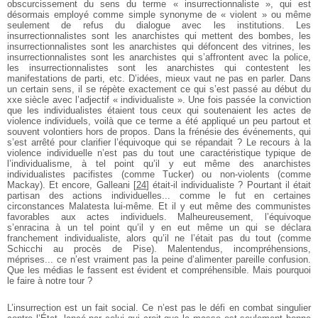
obscurcissement du sens du terme « insurrectionnaliste », qui est
désormais employé comme simple synonyme de « violent » ou même
seulement de refus du dialogue avec les institutions. Les
insurrectionnalistes sont les anarchistes qui mettent des bombes, les
insurrectionnalistes sont les anarchistes qui défoncent des vitrines, les
insurrectionnalistes sont les anarchistes qui s’affrontent avec la police,
les insurrectionnalistes sont les anarchistes qui contestent les
manifestations de parti, etc. D’idées, mieux vaut ne pas en parler. Dans
un certain sens, il se répète exactement ce qui s’est passé au début du
xxe siècle avec l’adjectif « individualiste ». Une fois passée la conviction
que les individualistes étaient tous ceux qui soutenaient les actes de
violence individuels, voilà que ce terme a été appliqué un peu partout et
souvent volontiers hors de propos. Dans la frénésie des événements, qui
s’est arrêté pour clarifier l’équivoque qui se répandait ? Le recours à la
violence individuelle n’est pas du tout une caractéristique typique de
l’individualisme, à tel point qu’il y eut même des anarchistes
individualistes pacifistes (comme Tucker) ou non-­violents (comme
Mackay). Et encore, Galleani
[
24
]
était-­il individualiste ? Pourtant il était
partisan des actions individuelles... comme le fut en certaines
circonstances Malatesta lui­-même. Et il y eut même des communistes
favorables aux actes individuels. Malheureusement, l’équivoque
s’enracina à un tel point qu’il y en eut même un qui se déclara
franchement individualiste, alors qu’il ne l’était pas du tout (comme
Schicchi au procès de Pise). Malentendus, incompréhensions,
méprises... ce n’est vraiment pas la peine d’alimenter pareille confusion.
Que les médias le fassent est évident et compréhensible. Mais pourquoi
le faire à notre tour ?
L’insurrection est un fait social. Ce n’est pas le défi en combat singulier