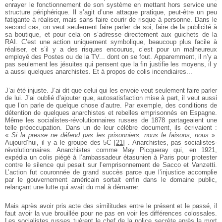
enrayer le fonctionnement de son système en mettant hors service une
structure périphérique. Il s’agit d’une attaque pratique, peut­-être un peu
fatigante à réaliser, mais sans faire courir de risque à personne. Dans le
second cas, on veut seulement faire parler de soi, faire de la publicité à
sa boutique, et pour cela on s’adresse directement aux guichets de la
RAI. C’est une action uniquement symbolique, beaucoup plus facile à
réaliser, et s’il y a des risques encourus, c’est pour un malheureux
employé des Postes ou de la TV... dont on se fout. Apparemment, il n’y a
pas seulement les jésuites qui pensent que la fin justifie les moyens, il y
a aussi quelques anarchistes. Et à propos de colis incendiaires...
J’ai été injuste. J’ai dit que celui qui les envoie veut seulement faire parler
de lui. J’ai oublié d’ajouter que, autosatisfaction mise à part, il veut aussi
que l’on parle de quelque chose d’autre. Par exemple, des conditions de
détention de quelques anarchistes et rebelles emprisonnés en Espagne.
Même les socialistes-­révolutionnaires russes de 1878 partageaient une
telle préoccupation. Dans un de leur célèbre document, ils écrivaient :
«
Si la presse ne défend pas les prisonniers, nous le faisons, nous
».
Aujourd’hui, il y a le groupe des 5C
[
21
]
. Anarchistes, pas socialistes­-
révolutionnaires. Anarchistes comme May Picqueray qui, en 1921,
expédia un colis piégé à l’ambassadeur étasunien à Paris pour protester
contre le silence qui pesait sur l’emprisonnement de Sacco et Vanzetti.
L’action fut couronnée de grand succès parce que l’injustice accomplie
par le gouvernement américain sortait enfin dans le domaine public,
relançant une lutte qui avait du mal à démarrer.
Mais après avoir pris acte des similitudes entre le présent et le passé, il
faut avoir la vue brouillée pour ne pas en voir les dif­férences colossales.
Les socialistes russes tuèrent le chef de la police secrète après la mort