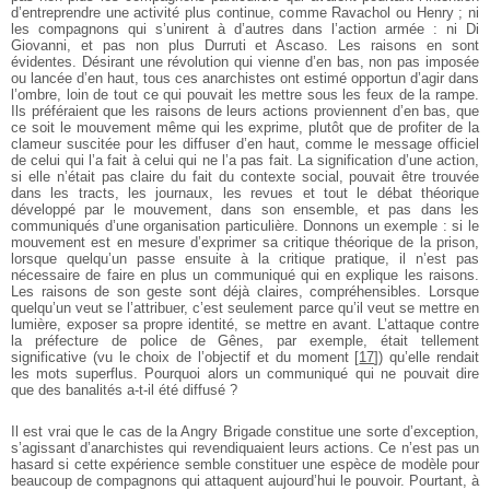
d’entreprendre une activité plus continue, comme Ravachol ou Henry ; ni
les compagnons qui s’unirent à d’autres dans l’action armée : ni Di
Giovanni, et pas non plus Durruti et Ascaso. Les raisons en sont
évidentes. Désirant une révolution qui vienne d’en bas, non pas imposée
ou lancée d’en haut, tous ces anarchistes ont estimé opportun d’agir dans
l’ombre, loin de tout ce qui pouvait les mettre sous les feux de la rampe.
Ils préféraient que les raisons de leurs actions proviennent d’en bas, que
ce soit le mouvement même qui les exprime, plutôt que de profiter de la
clameur suscitée pour les diffuser d’en haut, comme le message officiel
de celui qui l’a fait à celui qui ne l’a pas fait. La signification d’une action,
si elle n’était pas claire du fait du contexte social, pouvait être trouvée
dans les tracts, les journaux, les revues et tout le débat théorique
développé par le mouvement, dans son ensemble, et pas dans les
communiqués d’une organisation particulière. Donnons un exemple : si le
mouvement est en mesure d’exprimer sa critique théorique de la prison,
lorsque quelqu’un passe ensuite à la critique pratique, il n’est pas
nécessaire de faire en plus un communiqué qui en explique les raisons.
Les raisons de son geste sont déjà claires, compréhen­sibles. Lorsque
quelqu’un veut se l’attribuer, c’est seulement parce qu’il veut se mettre en
lumière, exposer sa propre identité, se mettre en avant. L’attaque contre
la préfecture de police de Gênes, par exemple, était tellement
significative (vu le choix de l’objectif et du moment
[
17
]
) qu’elle rendait
les mots superflus. Pourquoi alors un communiqué qui ne pouvait dire
que des banalités a-­t­-il été diffusé ?
Il est vrai que le cas de la Angry Brigade constitue une sorte d’exception,
s’agissant d’anarchistes qui revendiquaient leurs actions. Ce n’est pas un
hasard si cette expérience semble constituer une espèce de modèle pour
beaucoup de compagnons qui attaquent aujourd’hui le pouvoir. Pourtant, à