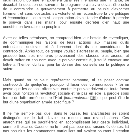
organisation, comme le rappellera dans ses mémoires une militante, se
discutait la question de savoir si le programme à suivre devait être celui
de « contraindre le gouvernement à permettre au peuple d’exprimer
librement et sans obstacles sa volonté et en reconstruire la vie politique
et économique... ou bien si l’organisation devait tendre d’abord à prendre
le pouvoir dans ses mains, pour ensuite décréter d’en haut une
constitution favorable au peuple ».
Avec de telles prémisses, on comprend bien leur besoin de reven­diquer,
de communiquer les raisons de leurs actions aux masses qu’ils
entendaient soulever, et à l’ennemi dont ils se considéraient le
contrepoids. Après tout, ce groupe voulait s’adresser au peuple, bien que
presque tous ses membres provenaient des classes plus aisées, et
devait traiter en son nom avec le pouvoir constitué, jusqu’à envoyer une
lettre à l’héritier du tsar pour lui donner des conseils sur la politique à
suivre.
Mais quand on ne veut représenter personne, ni se poser comme
contrepoids de quelqu’un, pourquoi diffuser des communiqués ? Si on
pense que les actions offensives contre le pouvoir doivent de toute façon
avoir pour horizon la révolution sociale et ne pas en être la parodie sous
forme de lutte armée contre l’État (
lottarmatismo
[
16
]
), quel peut être le
but d’une organisation armée spécifique ?
Il ne me semble pas que, dans le passé, les anarchistes se soient
distingués par le fait d’avoir eu recours aux revendications. Ces
anarchistes qui se sacrifièrent en accomplissant leur geste individuel,
comme Bresci ou Caserio, ne le firent pas pour des raisons évidentes. Et
pas non plus les compagnons particuliers qui avaient pourtant l’intention