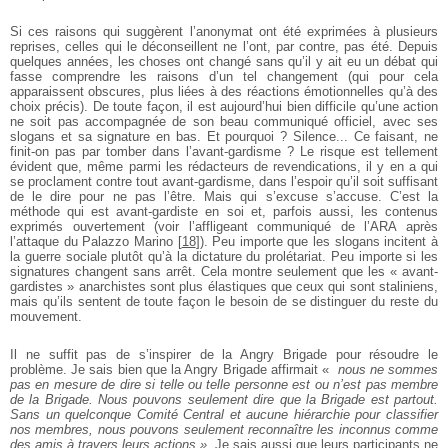
Si ces raisons qui suggèrent l’anonymat ont été exprimées à plusieurs
reprises, celles qui le déconseillent ne l’ont, par contre, pas été. Depuis
quelques années, les choses ont changé sans qu’il y ait eu un débat qui
fasse comprendre les raisons d’un tel changement (qui pour cela
apparaissent obscures, plus liées à des réactions émotionnelles qu’à des
choix précis). De toute façon, il est aujourd’hui bien difficile qu’une action
ne soit pas accompagnée de son beau communiqué officiel, avec ses
slogans et sa signature en bas. Et pourquoi ? Silence... Ce faisant, ne
finit­-on pas par tomber dans l’avant­-gardisme ? Le risque est tellement
évident que, même parmi les rédacteurs de revendications, il y en a qui
se proclament contre tout avant­-gardisme, dans l’espoir qu’il soit suffisant
de le dire pour ne pas l’être. Mais qui s’excuse s’accuse. C’est la
méthode qui est avant­-gardiste en soi et, parfois aussi, les contenus
exprimés ouvertement (voir l’affligeant communiqué de l’ARA après
l’attaque du Palazzo Marino
[
18
]
). Peu importe que les slogans incitent à
la guerre sociale plutôt qu’à la dictature du prolétariat. Peu importe si les
signatures changent sans arrêt. Cela montre seulement que les « avant­-
gardistes » anarchistes sont plus élastiques que ceux qui sont staliniens,
mais qu’ils sentent de toute façon le besoin de se distinguer du reste du
mouvement.
Il ne suffit pas de s’inspirer de la Angry Brigade pour résoudre le
problème. Je sais bien que la Angry Brigade affirmait «
nous ne sommes
pas en mesure de dire si telle ou telle personne est ou n’est pas membre
de la Brigade. Nous pouvons seulement dire que la Brigade est partout.
Sans un quelconque Comité Central et aucune hiérarchie pour classifier
nos membres, nous pouvons seulement reconnaître les inconnus comme
des amis à travers leurs actions »
. Je sais aussi que leurs participants ne