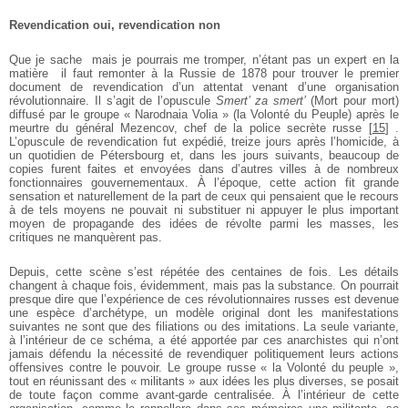
Revendication oui, revendication non
Que je sache ­ mais je pourrais me tromper, n’étant pas un expert en la
matière ­ il faut remonter à la Russie de 1878 pour trouver le premier
document de revendication d’un attentat venant d’une organisation
révolutionnaire. Il s’agit de l’opuscule
Smert’ za smert’
(Mort pour mort)
diffusé par le groupe « Narodnaia Volia » (la Volonté du Peuple) après le
meurtre du général Mezencov, chef de la police secrète russe
[
15
]
.
L’opuscule de revendication fut expédié, treize jours après l’homicide, à
un quotidien de Pétersbourg et, dans les jours suivants, beaucoup de
copies furent faites et envoyées dans d’autres villes à de nombreux
fonctionnaires gouvernementaux. À l’époque, cette action fit grande
sensation et naturellement de la part de ceux qui pensaient que le recours
à de tels moyens ne pouvait ni substituer ni appuyer le plus important
moyen de propagande des idées de révolte parmi les masses, les
critiques ne manquèrent pas.
Depuis, cette scène s’est répétée des centaines de fois. Les dé­tails
changent à chaque fois, évidemment, mais pas la substance. On pourrait
presque dire que l’expérience de ces révolutionnaires russes est devenue
une espèce d’archétype, un modèle original dont les manifestations
suivantes ne sont que des filiations ou des imitations. La seule variante,
à l’intérieur de ce schéma, a été apportée par ces anarchistes qui n’ont
jamais défendu la nécessité de revendiquer politiquement leurs actions
offensives contre le pouvoir. Le groupe russe « la Volonté du peuple »,
tout en réunissant des « militants » aux idées les plus diverses, se posait
de toute façon comme avant­-garde centralisée. À l’intérieur de cette