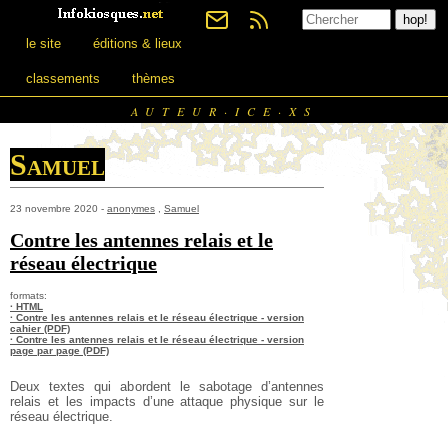
le site
éditions & lieux
classements
thèmes
AUTEUR·ICE·XS
Samuel
23 novembre 2020 -
anonymes
,
Samuel
Contre les antennes relais et le
réseau électrique
formats:
· HTML
· Contre les antennes relais et le réseau électrique - version
cahier (PDF)
· Contre les antennes relais et le réseau électrique - version
page par page (PDF)
Deux textes qui abordent le sabotage d’antennes
relais et les impacts d’une attaque physique sur le
réseau électrique.