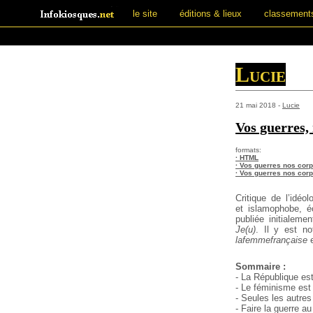
le site
éditions & lieux
classement
Lucie
21 mai 2018 -
Lucie
Vos guerres,
formats:
· HTML
· Vos guerres nos corp
· Vos guerres nos corp
Critique de l’idéol
et islamophobe, éc
publiée initialeme
Je(u)
. Il y est n
lafemmefrançaise
e
Sommaire :
- La République e
- Le féminisme est
- Seules les autre
- Faire la guerre 