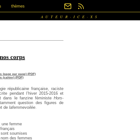
s
thèmes
AUTEUR·ICE·XS
 nos corps
s (page par page) (PDF)
s (cahier) (PDF)
ogie républicaine française, raciste
rite pendant l’hiver 2015-2016 et
nt dans le fanzine féministe
Hors-
otamment question des figures de
t de
lafemmevoilée
.
st une femme
 français
s sont soumises
au nom des femmes