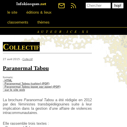
le site
éditions & lieux
classements
thèmes
AUTEUR·ICE·XS
Collectif
27 avril 2015 -
Collectif
Paranormal Tabou
formats:
· HTML
· Paranormal Tabou (cahier) (PDF)
· Paranormal Tabou (page par page) (PDF)
· sur le site web
La brochure
Paranormal Tabou
a été rédigée en 2012
par des féministes transbipédégouines suite à leur
implication dans la gestion d’une affaire de violences
intracommunautaires.
Elle rassemble trois textes :