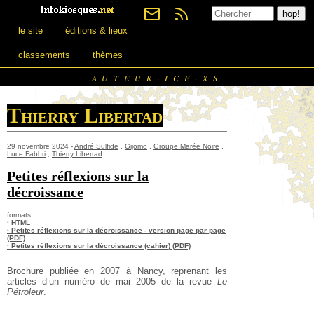
le site
éditions & lieux
classements
thèmes
AUTEUR·ICE·XS
Thierry Libertad
29 novembre 2024 -
André Sulfide
,
Gijomo
,
Groupe Marée Noire
,
Luce Fabbri
,
Thierry Libertad
Petites réflexions sur la
décroissance
formats:
· HTML
· Petites réflexions sur la décroissance - version page par page
(PDF)
· Petites réflexions sur la décroissance (cahier) (PDF)
Brochure publiée en 2007 à Nancy, reprenant les
articles d’un numéro de mai 2005 de la revue
Le
Pétroleur
.