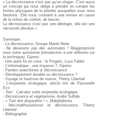
« La décroissance n’est pas qu’un slogan. C’est aussi
un concept qui nous oblige à prendre en compte les
limites physiques de la planète auxquelles nous nous
heurtons. Elle nous contraint à une remise en cause
de la notion de confort, de besoin.
La décroissance n’est pas une idéologie, elle est une
nécessité absolue »
Sommaire :
-
La décroissance
, Groupe Marée Noire
-
Ne devenons pas des automates ! Réapproprions
nous notre autonomie
(introduction à une réflexion sur
la technique)
, Gijomo
-
Une autre foi en crise : le Progrès
, Luce Fabbri
-
L’informatique : une impasse ?
, Gijomo
-
Paroles anarchistes & Décroissance
-
Développement durable ou décroissance ?
-
Voyage et tourisme de masse
, Thierry Libertad
-
L’empreinte écologique
, article tiré de
Passerelle
Eco
-
Test : Calculez votre empreinte écologique
-
Décroissance et végétarisme
, André Sulfide
-
« Tout doit disparaître ! »
, Mala(la)testa
-
Néo-malthusianisme et décroissance
, Thierry
Libertad
-
Bibliographie