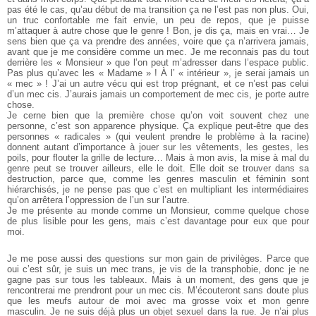
pas été le cas, qu’au début de ma transition ça ne l’est pas non plus. Oui,
un truc confortable me fait envie, un peu de repos, que je puisse
m’attaquer à autre chose que le genre ! Bon, je dis ça, mais en vrai… Je
sens bien que ça va prendre des années, voire que ça n’arrivera jamais,
avant que je me considère comme un mec. Je me reconnais pas du tout
derrière les « Monsieur » que l’on peut m’adresser dans l’espace public.
Pas plus qu’avec les « Madame » ! À l’ « intérieur », je serai jamais un
« mec » ! J’ai un autre vécu qui est trop prégnant, et ce n’est pas celui
d’un mec cis. J’aurais jamais un comportement de mec cis, je porte autre
chose.
Je cerne bien que la première chose qu’on voit souvent chez une
personne, c’est son apparence physique. Ça explique peut-être que des
personnes « radicales » (qui veulent prendre le problème à la racine)
donnent autant d’importance à jouer sur les vêtements, les gestes, les
poils, pour flouter la grille de lecture… Mais à mon avis, la mise à mal du
genre peut se trouver ailleurs, elle le doit. Elle doit se trouver dans sa
destruction, parce que, comme les genres masculin et féminin sont
hiérarchisés, je ne pense pas que c’est en multipliant les intermédiaires
qu’on arrêtera l’oppression de l’un sur l’autre.
Je me présente au monde comme un Monsieur, comme quelque chose
de plus lisible pour les gens, mais c’est davantage pour eux que pour
moi.
Je me pose aussi des questions sur mon gain de privilèges. Parce que
oui c’est sûr, je suis un mec trans, je vis de la transphobie, donc je ne
gagne pas sur tous les tableaux. Mais à un moment, des gens que je
rencontrerai me prendront pour un mec cis. M’écouteront sans doute plus
que les meufs autour de moi avec ma grosse voix et mon genre
masculin. Je ne suis déjà plus un objet sexuel dans la rue. Je n’ai plus