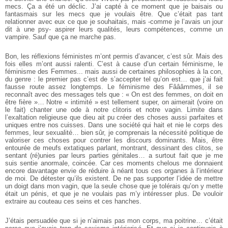
mecs. Ça a été un déclic. J’ai capté à ce moment que je baisais ou
fantasmais sur les mecs que je voulais être. Que c’était pas tant
relationner avec eux ce que je souhaitais, mais -comme je l’avais un jour
dit à une psy- aspirer leurs qualités, leurs compétences, comme un
vampire. Sauf que ça ne marche pas.
Bon, les réflexions féministes m’ont permis d’avancer, c’est sûr. Mais des
fois elles m’ont aussi ralenti. C’est à cause d’un certain féminisme, le
féminisme des Femmes... mais aussi de certaines philosophies à la con,
du genre : le premier pas c’est de s’accepter tel qu’on est… que j’ai fait
fausse route assez longtemps. Le féminisme des Fâââmmes, il se
reconnaît avec des messages tels que : « On est des femmes, on doit en
être fière »… Notre « intimité » est tellement super, on aimerait (voire on
le fait) chanter une ode à notre clitoris et notre vagin. Limite dans
l’exaltation religieuse que dieu ait pu créer des choses aussi parfaites et
uniques entre nos cuisses. Dans une société qui hait et nie le corps des
femmes, leur sexualité… bien sûr, je comprenais la nécessité politique de
valoriser ces choses pour contrer les discours dominants. Mais, être
entourée de meufs extatiques parlant, montrant, dessinant des clitos, se
sentant (ré)unies par leurs parties génitales… a surtout fait que je me
suis sentie anormale, coincée. Car ces moments chelous me donnaient
encore davantage envie de réduire à néant tous ces organes à l’intérieur
de moi. De détester qu’ils existent. De ne pas supporter l’idée de mettre
un doigt dans mon vagin, que la seule chose que je tolérais qu’on y mette
était un pénis, et que je ne voulais pas m’y intéresser plus. De vouloir
extraire au couteau ces seins et ces hanches.
J’étais persuadée que si je n’aimais pas mon corps, ma poitrine… c’était