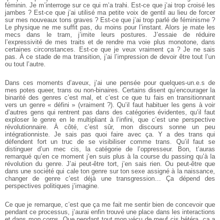
féminin. Je m’interroge sur ce qui m’a trahi. Est-ce que j’ai trop croisé les
jambes ? Est-ce que j’ai utilisé ma petite voix de gentil au lieu de forcer
sur mes nouveaux tons graves ? Est-ce que j’ai trop parlé de féminisme ?
Le physique ne me suffit pas, du moins pour l’instant. Alors je mate les
mecs dans le tram, j’imite leurs postures. J’essaie de réduire
l’expressivité de mes traits et de rendre ma voie plus monotone, dans
certaines circonstances. Est-ce que je veux vraiment ça ? Je ne sais
pas. À ce stade de ma transition, j’ai l’impression de devoir être tout l’un
ou tout l’autre.
Dans ces moments d’aveux, j’ai une pensée pour quelques-un.e.s de
mes potes queer, trans ou non-binaires. Certains disent qu’encourager la
binarité des genres c’est mal, et c’est ce que tu fais en transitionnant
vers un genre « défini » (vraiment ?). Qu’il faut habituer les gens à voir
d’autres gens qui rentrent pas dans des catégories évidentes, qu’il faut
exploser le genre en le multipliant à l’infini, que c’est une perspective
révolutionnaire. À côté, c’est sûr, mon discours sonne un peu
intégrationniste. Je sais pas quoi faire avec ça. Y a des trans qui
défendent fort un truc de se visibiliser comme trans. Qu’il faut se
distinguer d’un mec cis, la catégorie de l’oppresseur. Bon, t’auras
remarqué qu’en ce moment j’en suis plus à la course du passing qu’à la
révolution du genre. J’ai peut-être tort, j’en sais rien. Ou peut-être que
dans une société qui cale ton genre sur ton sexe assigné à la naissance,
changer de genre c’est déjà une transgression… Ça dépend des
perspectives politiques j’imagine.
Ce que je remarque, c’est que ça me fait me sentir bien de concevoir que
pendant ce processus, j’aurai enfin trouvé une place dans les interactions
et dans mon corps. Que pendant tout mon vécu de meuf cis hétéra, ça a