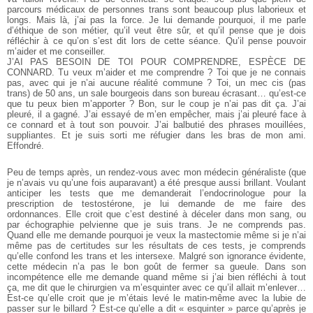
parcours médicaux de personnes trans sont beaucoup plus laborieux et
longs. Mais là, j’ai pas la force. Je lui demande pourquoi, il me parle
d’éthique de son métier, qu’il veut être sûr, et qu’il pense que je dois
réfléchir à ce qu’on s’est dit lors de cette séance. Qu’il pense pouvoir
m’aider et me conseiller.
J’AI PAS BESOIN DE TOI POUR COMPRENDRE, ESPÈCE DE
CONNARD. Tu veux m’aider et me comprendre ? Toi que je ne connais
pas, avec qui je n’ai aucune réalité commune ? Toi, un mec cis (pas
trans) de 50 ans, un sale bourgeois dans son bureau écrasant… qu’est-ce
que tu peux bien m’apporter ? Bon, sur le coup je n’ai pas dit ça. J’ai
pleuré, il a gagné. J’ai essayé de m’en empêcher, mais j’ai pleuré face à
ce connard et à tout son pouvoir. J’ai balbutié des phrases mouillées,
suppliantes. Et je suis sorti me réfugier dans les bras de mon ami.
Effondré.
Peu de temps après, un rendez-vous avec mon médecin généraliste (que
je n’avais vu qu’une fois auparavant) a été presque aussi brillant. Voulant
anticiper les tests que me demanderait l’endocrinologue pour la
prescription de testostérone, je lui demande de me faire des
ordonnances. Elle croit que c’est destiné à déceler dans mon sang, ou
par échographie pelvienne que je suis trans. Je ne comprends pas.
Quand elle me demande pourquoi je veux la mastectomie même si je n’ai
même pas de certitudes sur les résultats de ces tests, je comprends
qu’elle confond les trans et les intersexe. Malgré son ignorance évidente,
cette médecin n’a pas le bon goût de fermer sa gueule. Dans son
incompétence elle me demande quand même si j’ai bien réfléchi à tout
ça, me dit que le chirurgien va m’esquinter avec ce qu’il allait m’enlever…
Est-ce qu’elle croit que je m’étais levé le matin-même avec la lubie de
passer sur le billard ? Est-ce qu’elle a dit « esquinter » parce qu’après je