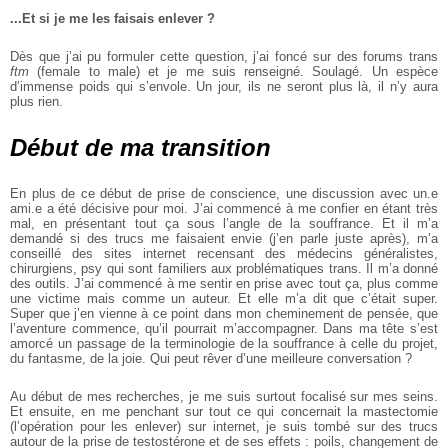
...Et si je me les faisais enlever ?
Dès que j’ai pu formuler cette question, j’ai foncé sur des forums trans
ftm
(female to male) et je me suis renseigné. Soulagé. Un espèce
d’immense poids qui s’envole. Un jour, ils ne seront plus là, il n’y aura
plus rien.
Début de ma transition
En plus de ce début de prise de conscience, une discussion avec un.e
ami.e a été décisive pour moi. J’ai commencé à me confier en étant très
mal, en présentant tout ça sous l’angle de la souffrance. Et il m’a
demandé si des trucs me faisaient envie (j’en parle juste après), m’a
conseillé des sites internet recensant des médecins généralistes,
chirurgiens, psy qui sont familiers aux problématiques trans. Il m’a donné
des outils. J’ai commencé à me sentir en prise avec tout ça, plus comme
une victime mais comme un auteur. Et elle m’a dit que c’était super.
Super que j’en vienne à ce point dans mon cheminement de pensée, que
l’aventure commence, qu’il pourrait m’accompagner. Dans ma tête s’est
amorcé un passage de la terminologie de la souffrance à celle du projet,
du fantasme, de la joie. Qui peut rêver d’une meilleure conversation ?
Au début de mes recherches, je me suis surtout focalisé sur mes seins.
Et ensuite, en me penchant sur tout ce qui concernait la mastectomie
(l’opération pour les enlever) sur internet, je suis tombé sur des trucs
autour de la prise de testostérone et de ses effets : poils, changement de