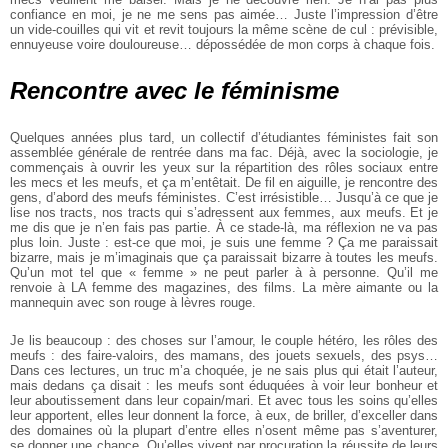
confiance en moi, je ne me sens pas aimée… Juste l’impression d’être
un vide-couilles qui vit et revit toujours la même scène de cul : prévisible,
ennuyeuse voire douloureuse… dépossédée de mon corps à chaque fois.
Rencontre avec le féminisme
Quelques années plus tard, un collectif d’étudiantes féministes fait son
assemblée générale de rentrée dans ma fac. Déjà, avec la sociologie, je
commençais à ouvrir les yeux sur la répartition des rôles sociaux entre
les mecs et les meufs, et ça m’entêtait. De fil en aiguille, je rencontre des
gens, d’abord des meufs féministes. C’est irrésistible… Jusqu’à ce que je
lise nos tracts, nos tracts qui s’adressent aux femmes, aux meufs. Et je
me dis que je n’en fais pas partie. À ce stade-là, ma réflexion ne va pas
plus loin. Juste : est-ce que moi, je suis une femme ? Ça me paraissait
bizarre, mais je m’imaginais que ça paraissait bizarre à toutes les meufs.
Qu’un mot tel que « femme » ne peut parler à à personne. Qu’il me
renvoie à LA femme des magazines, des films. La mère aimante ou la
mannequin avec son rouge à lèvres rouge.
Je lis beaucoup : des choses sur l’amour, le couple hétéro, les rôles des
meufs : des faire-valoirs, des mamans, des jouets sexuels, des psys…
Dans ces lectures, un truc m’a choquée, je ne sais plus qui était l’auteur,
mais dedans ça disait : les meufs sont éduquées à voir leur bonheur et
leur aboutissement dans leur copain/mari. Et avec tous les soins qu’elles
leur apportent, elles leur donnent la force, à eux, de briller, d’exceller dans
des domaines où la plupart d’entre elles n’osent même pas s’aventurer,
se donner une chance. Qu’elles vivent par procuration la réussite de leurs