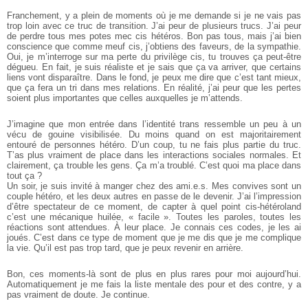
Franchement, y a plein de moments où je me demande si je ne vais pas
trop loin avec ce truc de transition. J’ai peur de plusieurs trucs. J’ai peur
de perdre tous mes potes mec cis hétéros. Bon pas tous, mais j’ai bien
conscience que comme meuf cis, j’obtiens des faveurs, de la sympathie.
Oui, je m’interroge sur ma perte du privilège cis, tu trouves ça peut-être
dégueu. En fait, je suis réaliste et je sais que ça va arriver, que certains
liens vont disparaître. Dans le fond, je peux me dire que c’est tant mieux,
que ça fera un tri dans mes relations. En réalité, j’ai peur que les pertes
soient plus importantes que celles auxquelles je m’attends.
J’imagine que mon entrée dans l’identité trans ressemble un peu à un
vécu de gouine visibilisée. Du moins quand on est majoritairement
entouré de personnes hétéro. D’un coup, tu ne fais plus partie du truc.
T’as plus vraiment de place dans les interactions sociales normales. Et
clairement, ça trouble les gens. Ça m’a troublé. C’est quoi ma place dans
tout ça ?
Un soir, je suis invité à manger chez des ami.e.s. Mes convives sont un
couple hétéro, et les deux autres en passe de le devenir. J’ai l’impression
d’être spectateur de ce moment, de capter à quel point cis-hétéroland
c’est une mécanique huilée, « facile ». Toutes les paroles, toutes les
réactions sont attendues. À leur place. Je connais ces codes, je les ai
joués. C’est dans ce type de moment que je me dis que je me complique
la vie. Qu’il est pas trop tard, que je peux revenir en arrière.
Bon, ces moments-là sont de plus en plus rares pour moi aujourd’hui.
Automatiquement je me fais la liste mentale des pour et des contre, y a
pas vraiment de doute. Je continue.