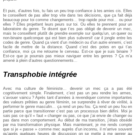
Et puis, d’autres fois, tu fais un peu trop confiance à tes amies cis. Elles
te conseillent de pas aller trop vite dans tes décisions, que ça fait déjà
beaucoup pour toi comme changements… trop rapide pour moi… ou pour
elles ? Elles projettent leurs peurs sur toi. Ou elles te prennent pour un
laboratoire du genre. Te disent que t’es pas obligé de devenir un mec,
mais te conseillent plutôt de prendre exemple sur quelqu’un, un queer ou
non-binaire quelconque qui est bien plus subversif car il jongle entre les
codes de genre. Quand ça vient d’un médecin ou d’un autre ennemi, c’est
facile de mettre de la distance. Quand c’est des potes en qui t’as
confiance, moi ça me retourne le cerveau. Est-ce que je suis binaire ?
Est-ce que je pourrais pas mieux naviguer entre les genres ? Ça m’a
amené à plein d’autres questionnements…
Transphobie intégrée
Avec ma culture de féministe… devenir un mec ça a pas été
cognitivement simple. Finalement, c’est pas un peu rendre les armes,
s’avouer vaincu ? Après tant d’années à revendiquer comme importantes
des valeurs prêtées au genre féminin, se surprendre à rêver de virilité, à
performer le genre masculin… ça rend un peu fou. Ça rend un peu fou en
partie parce que transitionner c’est pas un processus bien défini. Moi je
sais pas ce qu’il « faut » changer ou pas, ce que j’ai envie de changer ou
pas dans mon comportement. Au début de ma transition, j’étais obsédé
par ma transformation physique. Mais maintenant, je me rends compte
que si je « passe » comme mec auprès d’un inconnu, il m’arrive souvent
qu’après quelques heures de discussion on se mette à me genrer au