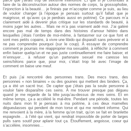
parce que j’avais trop de sexisme intériorisé. Et que si je continuais à
faire de la déconstruction autour des normes de corps, la grossophobie,
l’injonction à la beauté… je finirais par m’accepter comme je suis, au lieu
de vouloir changer (à l’époque je pensais surtout qu’il fallait que je
maigrisse, et qu’avec ça je perdrais aussi en poitrine). Ce parcours m’a
clairement aidé à devenir plus critique sur les standards de beauté, à
moins juger les autres… Mais ne m’a pas vraiment aidé moi. J’ai galéré
encore pas mal de temps dans des histoires d’amour hétéro dans
lesquelles j’étais l’ombre de moi-même, à fantasmer sur ce que font et
sont mes petits copains, à vivre une libido qui disparaît sans prévenir et à
ne pas comprendre pourquoi (sur le coup). À essayer de comprendre
comment je pourrais me réapproprier ma sexualité, à réfléchir à comment
enfin baiser quelqu’un et ne pas juste continuellement me faire baiser, et
m’ennuyer… à refuser qu’un partenaire sexuel me caresse les
seins/tétons parce que, pour moi, c’était trop lié avec l’image de
comment on baise une meuf.
Et puis j’ai rencontré des personnes trans. Des mecs trans, des
personnes « non binaires » ou des gouines qui mettent des binders. Ça,
ça a été un sacré truc. De capter que j’étais pas la seule personne à
vouloir faire disparaître ces seins. À me trouver presque pas dégueu
quand je me regarde de la tête jusqu’au-dessus de mes seins. Et en
même temps, ça a accéléré le mal-être. Pendant une période, toutes les
nuits dans mon lit je pensais à ma poitrine, à ces deux mamelles
dégueulasses qui pendent de mon torse et qui me rendent informe. Qui
me renvoient à la mère, à la femme qu’on trait, qu’on se fait en branlette
espagnole… à l’été qui vient, qui rendrait impossible de porter de larges
pulls sans soutif pour aplanir tout ça. Étouffement, angoisse, coeur qui
s’accélère, insomnies…