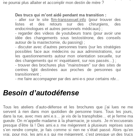
ne pourrai plus allaiter et accomplir mon destin de mère ?
Des trucs qui m’ont aidé pendant ma transition :
- aller sur le site
ftm-transsexuel.info
(pour trouver des
listes et des retours sur des chirurgiens, des
endocrinologues et autres personnels médicaux) ;
- regarder des videos de youtubeurs trans (pour avoir une
idée des changements sous testostérone, des conseils
autour de la mastectomie, du passing) ;
- discuter avec d’autres personnes trans (sur les stratégies
possibles face aux médecins ou aux administrations, sur
les questionnements autour mon orientation sexuelle, sur
des changements qui m’ inquiétaient, sur nos passés...) ;
- trouver des brochures plus "mainstream" sur des sites de
centres lgbt destinées aux proches de personnes qui
transitionnent ;
- me faire accompagner par des ami-e-s pour certains rdv...
Besoin d’autodéfense
Tous les ateliers d’auto-défense et les brochures que j’ai lues ne me
servent à rien dans mon quotidien de personne trans. Tous les jours,
dans la rue, avec mes ami.e.s… je vis de la transphobie… et je ferme ma
gueule. On m’appelle madame à la pharmacie, je souris. Je m’excuserais
presque d’être là ! Des ami.e.s me mégenrent à plusieurs reprises sans
s’en rendre compte, je fais comme si rien ne s’était passé. Alors qu’en
vrai, pour moi, les ami.e.s qui me mégenrent, c’est presque un des trucs