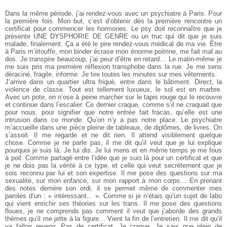
Dans la même période, j’ai rendez-vous avec un psychiatre à Paris. Pour
la première fois. Mon but, c’est d’obtenir dès la première rencontre un
certificat pour commencer les hormones. Le psy doit reconnaître que je
présente UNE DYSPHORIE DE GENRE ou un truc qui dit que je suis
malade, finalement. Ça a été le pire rendez-vous médical de ma vie. Être
à Paris m’étouffe, mon binder écrase mon énorme poitrine, me fait mal au
dos. Je transpire beaucoup, j’ai peur d’être en retard… Le matin-même je
me suis pris ma première réflexion transphobe dans la rue. Je me sens
déraciné, fragile, informe. Je tire toutes les minutes sur mes vêtements.
J’arrive dans un quartier ultra friqué, entre dans le bâtiment. Direct, la
violence de classe. Tout est tellement luxueux, le sol est en marbre.
Avec un pote, on n’ose à peine marcher sur le tapis rouge qui le recouvre
et continue dans l’escalier. Ce dernier craque, comme s’il ne craquait que
pour nous, pour signifier que notre entrée fait fracas, qu’elle est une
intrusion dans ce monde. Qu’on n’y a pas notre place. Le psychiatre
m’accueille dans une pièce pleine de tableaux, de diplômes, de livres. On
s’assoit. Il me regarde et ne dit rien. Il attend visiblement quelque
chose. Comme je ne parle pas, il me dit qu’il veut que je lui explique
pourquoi je suis là. Je lui dis. Je lui mens et en même temps je me fous
à poil. Comme partagé entre l’idée que je suis là pour un certificat et que
je ne dois pas la vérité à ce type, et celle qui veut secrètement que je
sois reconnu par lui et son expertise. Il me pose des questions sur ma
sexualité, sur mon enfance, sur mon rapport à mon corps… En prenant
des notes derrière son ordi, il se permet même de commenter mes
paroles d’un : « intéressant... ». Comme si je n’étais qu’un sujet de labo
qui vient enrichir ses théories sur les trans. Il me pose des questions
floues, je ne comprends pas comment il veut que j’aborde des grands
thèmes qu’il me jette à la figure… Vient la fin de l’entretien. Il me dit qu’il
va falloir revenir. Pas de certificat. Je craque. Je sais que plein de