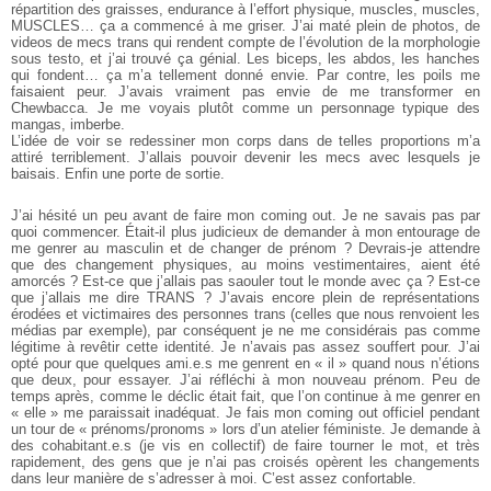
répartition des graisses, endurance à l’effort physique, muscles, muscles,
MUSCLES… ça a commencé à me griser. J’ai maté plein de photos, de
videos de mecs trans qui rendent compte de l’évolution de la morphologie
sous testo, et j’ai trouvé ça génial. Les biceps, les abdos, les hanches
qui fondent… ça m’a tellement donné envie. Par contre, les poils me
faisaient peur. J’avais vraiment pas envie de me transformer en
Chewbacca. Je me voyais plutôt comme un personnage typique des
mangas, imberbe.
L’idée de voir se redessiner mon corps dans de telles proportions m’a
attiré terriblement. J’allais pouvoir devenir les mecs avec lesquels je
baisais. Enfin une porte de sortie.
J’ai hésité un peu avant de faire mon coming out. Je ne savais pas par
quoi commencer. Était-il plus judicieux de demander à mon entourage de
me genrer au masculin et de changer de prénom ? Devrais-je attendre
que des changement physiques, au moins vestimentaires, aient été
amorcés ? Est-ce que j’allais pas saouler tout le monde avec ça ? Est-ce
que j’allais me dire TRANS ? J’avais encore plein de représentations
érodées et victimaires des personnes trans (celles que nous renvoient les
médias par exemple), par conséquent je ne me considérais pas comme
légitime à revêtir cette identité. Je n’avais pas assez souffert pour. J’ai
opté pour que quelques ami.e.s me genrent en « il » quand nous n’étions
que deux, pour essayer. J’ai réfléchi à mon nouveau prénom. Peu de
temps après, comme le déclic était fait, que l’on continue à me genrer en
« elle » me paraissait inadéquat. Je fais mon coming out officiel pendant
un tour de « prénoms/pronoms » lors d’un atelier féministe. Je demande à
des cohabitant.e.s (je vis en collectif) de faire tourner le mot, et très
rapidement, des gens que je n’ai pas croisés opèrent les changements
dans leur manière de s’adresser à moi. C’est assez confortable.