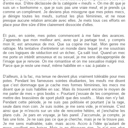
d’entre eux. D’être déclassée de la catégorie « meufs ». On me dit que je
suis un « bonhomme », que je suis pas une vraie meuf, et je prends ça
comme un compliment. Je deviens plus misogyne que mes
potes mecs,
je dénigre toutes les meufs, surtout les plus féminines, et ne noue
presque aucune relation amicale avec elles. Je mets tous ces efforts en
place pour être sûre d’être clairement dissociée d’elles.
Et puis, en soirée, mes potes commencent à me faire des avances.
J’apprends que mon meilleur ami, avec qui je partage tout, y compris
mon lit, est amoureux de moi. Que sa copine me hait. Mon genre me
rattrape. Ma tentative d’entretenir un monde dans lequel je me soustrais
de ces logiques de séduction est un échec. Ça salit tout. Quand un mec
me porte un intérêt amoureux et ou sexuel, je me sens désappropriée de
l’image que je renvoie. On me romantise et on me sexualise malgré moi.
Parce que je reste une meuf, même habillée en « sac à patate ».
D’ailleurs, à la fac, ma tenue ne devient plus vraiment tolérable pour mes
potes. Pendant les fameuses soirées étudiantes, les meufs me disent
que c’est dommage que je cache mes formes féminines, les mecs me
disent que je suis habillée en sac. Mais ils trouvent encore le moyen de
me parler de mes « gros boobs ». Pourtant j’essaie de les comprimer, de
mettre des brassières de sport plutôt que des soutifs… Mais rien n’y fait.
Pendant cette période, je ne suis pas politisée et pourtant j’ai la rage,
seule dans mon coin. Je suis isolée, je me sens vide, je m’ennuie. C’est
ainsi que je m’inscris sur un site de rencontre hétéro, et j’enchaîne les
plans culs. Je pars en voyage, je fais pareil. J’accumule, je compte, je
fais une liste. Je ne sais pas ce que je cherche, mais je ne le trouve pas.
Je me sens maltraitée, sale, mais accro. Accro à l’idée qu’autant de
mecs veuillent me baiser. Mais je ne découvre rien. Je n’ai pas plus