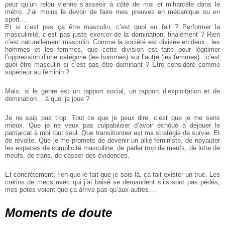
peur qu’un relou vienne s’asseoir à côté de moi et m’harcèle dans le
métro. J’ai moins le devoir de faire mes preuves en mécanique ou en
sport…
Et si c’est pas ça être masculin, c’est quoi en fait ? Performer la
masculinité, c’est pas juste exercer de la domination, finalement ? Rien
n’est naturellement masculin. Comme la société est divisée en deux : les
hommes et les femmes, que cette division est faite pour légitimer
l’oppression d’une catégorie (les hommes) sur l’autre (les femmes) : c’est
quoi être masculin si c’est pas être dominant ? Être considéré comme
supérieur au féminin ?
Mais, si le genre est un rapport social, un rapport d’exploitation et de
domination… à quoi je joue ?
Je ne sais pas trop. Tout ce que je peux dire, c’est que je me sens
mieux. Que je ne veux pas culpabiliser d’avoir échoué à déjouer le
patriarcat à moi tout seul. Que transitionner est ma stratégie de survie. Et
de révolte. Que je me promets de devenir un allié féministe, de noyauter
les espaces de complicité masculine, de parler trop de meufs, de lutte de
meufs, de trans, de casser des évidences.
Et concrètement, rien que le fait que je sois là, ça fait exister un truc. Les
crétins de mecs avec qui j’ai baisé se demandent s’ils sont pas pédés,
mes potes voient que ça arrive pas qu’aux autres…
Moments de doute