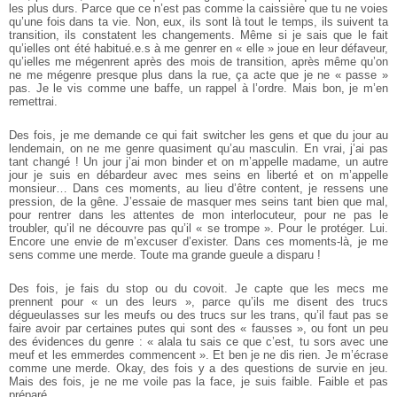
les plus durs. Parce que ce n’est pas comme la caissière que tu ne voies
qu’une fois dans ta vie. Non, eux, ils sont là tout le temps, ils suivent ta
transition, ils constatent les changements. Même si je sais que le fait
qu’ielles ont été habitué.e.s à me genrer en « elle » joue en leur défaveur,
qu’ielles me mégenrent après des mois de transition, après même qu’on
ne me mégenre presque plus dans la rue, ça acte que je ne « passe »
pas. Je le vis comme une baffe, un rappel à l’ordre. Mais bon, je m’en
remettrai.
Des fois, je me demande ce qui fait switcher les gens et que du jour au
lendemain, on ne me genre quasiment qu’au masculin. En vrai, j’ai pas
tant changé ! Un jour j’ai mon binder et on m’appelle madame, un autre
jour je suis en débardeur avec mes seins en liberté et on m’appelle
monsieur… Dans ces moments, au lieu d’être content, je ressens une
pression, de la gêne. J’essaie de masquer mes seins tant bien que mal,
pour rentrer dans les attentes de mon interlocuteur, pour ne pas le
troubler, qu’il ne découvre pas qu’il « se trompe ». Pour le protéger. Lui.
Encore une envie de m’excuser d’exister. Dans ces moments-là, je me
sens comme une merde. Toute ma grande gueule a disparu !
Des fois, je fais du stop ou du covoit. Je capte que les mecs me
prennent pour « un des leurs », parce qu’ils me disent des trucs
dégueulasses sur les meufs ou des trucs sur les trans, qu’il faut pas se
faire avoir par certaines putes qui sont des « fausses », ou font un peu
des évidences du genre : « alala tu sais ce que c’est, tu sors avec une
meuf et les emmerdes commencent ». Et ben je ne dis rien. Je m’écrase
comme une merde. Okay, des fois y a des questions de survie en jeu.
Mais des fois, je ne me voile pas la face, je suis faible. Faible et pas
préparé.