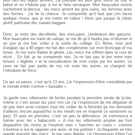
plus tard les règles arrivent, j’ai presque les plus gros seins de tout le
bahut et on n’hésite pas à me le faire remarquer. Mon beau-père insiste
vachement là-dessus : les mecs aiment les gros seins, les femmes avec
des formes : j’ai de la chance. Je comprends qu’il faut que j’en fasse
quelque chose, que je me mette en valeur ! Alors que jusque là j’étais
plutôt partisane des sweats-baggies.
Donc, je mets des décolletés, des mini-jupes, j’embrasse des garçons.
Mon beau-père me traite de salope, et me dit qu’il faudra pas m’étonner si
un jour je me fais violer à la sortie du collège. En 4ème, mon prof
d’anglais qui a 60 piges me fait des compliments sur mon bronzage et ma
tenue. Je me sens flattée et gênée. Les mecs me sifflent dans la cour de
récré… En fait, je ne comprends rien. Je ne fais pas le lien entre mes
tenues « légères » et la sexualisation de mon corps par les autres. Le
sexe ne fait pas partie de ma vie mais les autres se chargent de
l’introduire de force.
Ce qui se passe, c’est qu’à 13 ans, j’ai l’impression d’être considérée par
le monde entier comme « baisable ».
Je garde mes vêtements de bimbo pendant la première année de lycée,
même si c’est assez dur pour moi car j’ai l’impression de me déguiser et
de pas bien avoir compris tous les codes de la féminité (je me demande
d’ailleurs encore aujourd’hui si les meufs ont en majorité ce sentiment ou
pas). Et puis en première, c’est un peu la délivrance. Je commence à
traîner avec les « babacools ». A moi les vêtements amples qui font
disparaître (du moins je l’espère) mes « hanches en coeur » -comme
s’évertue à me le rappeler une amie- et ma poitrine ! Je fréquente en très
grande majorité des mecs. Je me sens libérée, j’ai l’impression d’être l’un