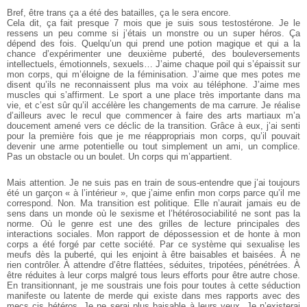
Bref, être trans ça a été des batailles, ça le sera encore.
Cela dit, ça fait presque 7 mois que je suis sous testostérone. Je le
ressens un peu comme si j’étais un monstre ou un super héros. Ça
dépend des fois. Quelqu’un qui prend une potion magique et qui a la
chance d’expérimenter une deuxième puberté, des bouleversements
intellectuels, émotionnels, sexuels… J’aime chaque poil qui s’épaissit sur
mon corps, qui m’éloigne de la féminisation. J’aime que mes potes me
disent qu’ils ne reconnaissent plus ma voix au téléphone. J’aime mes
muscles qui s’affirment. Le sport a une place très importante dans ma
vie, et c’est sûr qu’il accélère les changements de ma carrure. Je réalise
d’ailleurs avec le recul que commencer à faire des arts martiaux m’a
doucement amené vers ce déclic de la transition. Grâce à eux, j’ai senti
pour la première fois que je me réappropriais mon corps, qu’il pouvait
devenir une arme potentielle ou tout simplement un ami, un complice.
Pas un obstacle ou un boulet. Un corps qui m’appartient.
Mais attention. Je ne suis pas en train de sous-entendre que j’ai toujours
été un garçon « à l’intérieur », que j’aime enfin mon corps parce qu’il me
correspond. Non. Ma transition est politique. Elle n’aurait jamais eu de
sens dans un monde où le sexisme et l’hétérosociabilité ne sont pas la
norme. Où le genre est une des grilles de lecture principales des
interactions sociales. Mon rapport de dépossession et de honte à mon
corps a été forgé par cette société. Par ce système qui sexualise les
meufs dès la puberté, qui les enjoint à être baisables et baisées. À ne
rien contrôler. À attendre d’être flattées, séduites, tripotées, pénétrées. À
être réduites à leur corps malgré tous leurs efforts pour être autre chose.
En transitionnant, je me soustrais une fois pour toutes à cette séduction
manifeste ou latente de merde qui existe dans mes rapports avec des
mecs cis hétéros. Je ne serai plus baisable à leurs yeux. Je n’existerai