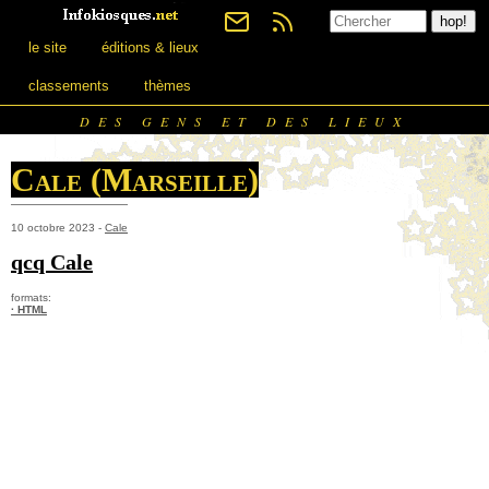
le site
éditions & lieux
classements
thèmes
DES GENS ET DES LIEUX
Cale (Marseille)
10 octobre 2023 -
Cale
qcq Cale
formats:
· HTML