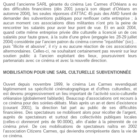
Quand l’ancienne SARL gérante du cinéma Les Carmes d’Orléans a eu
des difficultés financières (dès 2001 jusqu’à son départ d’Orléans en
automne 2004), les seules réponses d’ATTAC 45 puis des AMD furent de
demander des subventions publiques pour renflouer cette entreprise ; à
aucun moment ces associations dites militantes n’ont pris la peine de
rencontrer les salariés pour avoir leur point de vue. Et en août 2004,
quand cette même entreprise privée dite culturelle a licencié un de ces
salariés pour faute grave, à la suite d’une grève (engagée les 28-29 juillet
2004) considérée par l’ancien patron du cinéma comme “injustifiée” (sic)...
puis “illicite et abusive”, il n’y a eu aucune réaction de ces associations
altermondaines. Celles-ci, ne souhaitant certainement pas revenir sur leur
soutien public à l’ancien exploitant des lieux, poursuivirent leurs
partenariats avec ce cinéma et avec la nouvelle direction.
MOBILISATION POUR UNE SARL CULTURELLE SUBVENTIONNÉE
Ouvert depuis novembre 1999, le cinéma Les Carmes revendiquait
légitimement sa spécificité cinématographique et d’offres culturelles, et
est devenu progressivement un lieu important de l’activité socio-culturelle
orléanaise (globalement faiblarde). Beaucoup d’associations ont recours à
ce cinéma pour des soirées-débats. Mais après un an et demi d’existence
(courant 2001), la direction fait part au public de ses difficultés
financières. Des spectateurs se mobilisent alors pour récolter de l’argent,
auprès de spectateurs et surtout des collectivités publiques locales
(celles-ci
donneront
près de 90.000€), afin d’aider à la pérennité de ce
cinéma
privé
. De ces mobilisations de spectateurs naîtra en 2002
l’association Citizens Carmes, qui deviendra omniprésente dans la vie de
ce cinéma.