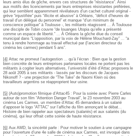
leurs amis élus de gôche, envers ces structures de “résistance”. Ainsi
aux motifs des licenciements par leurs entreprises résistantes préférées,
qui leur semblent apparemment révélateurs d’un cachet culturel original -
grève “injustifiée” puis “illicite et abusive” à Orléans, “déficit d’heures de
travail d’un délégué du personnel” et manque “d’un minimum de
conscience politique” à Toulouse -, les militants réagissent ... À Toulouse
une disciple de Tobin couvre “de louanges Utopia qu’elle a présenté
comme un espace de liberté.” ... À Orléans la gôche élue du conseil
municipal dans “L’opposition, par la voix de Hélène Mouchard-Zay” ... “a
tenu à rendre hommage au travail effectué par (l’ancien directeur du
cinéma les carmes) pendant 5 ans”.
[
4
]
Attac ne promeut l’autogestion ... qu’à l’écran : Bien que la gestion
bien concrète de leurs entreprises partenaires locales ne portent pas les
militants à cogiter leurs alternatives, l’université d’été d’Attac proposera le
28 août 2005 à ses militants - lassés par les discours de Jacques
Nikonoff ? - une projection de “The Take” de Naomi Klein où des
travailleurs argentins se réapproprient leur usine.
[
5
]
(Auto)promotion filmique d’Attac45 : Pour la soirée avec Pierre Carles
autour de son film “Attention Danger Travail”, le 23 novembre 2003 au
cinéma Les Carmes, un membre d’Attac 45 demandera à un salarié
d’apposer le logo “ATTAC” sur l’affiche du film annonçant le débat...
Histoire de bien rappeler aux spectateurs (salariés) et aux salariés (du
cinéma), qui leur offrait cette soirée de haute résistance.
[
6
]
Aux AMD, la sincérité parle : Pour motiver le soutien à une campagne
pour l’ouverture d’une 4e salle de cinéma aux Carmes, est invoqué dans