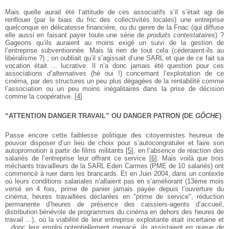
Mais quelle aurait été l’attitude de ces associatifs s’il s’était agi de
renflouer (par le biais du fric des collectivités locales) une entreprise
quelconque en délicatesse financière, ou du genre de la Fnac (qui diffuse
elle aussi en faisant payer toute une série de
produits contestataires
) ?
Gageons qu’ils auraient au moins exigé un suivi de la gestion de
l’entreprise subventionnée. Mais là rien de tout cela (céderaient-ils au
libéralisme ?) ; on oubliait qu’il s’agissait d’une SARL et que de ce fait sa
vocation était ... lucrative. Il n’a donc jamais été question pour ces
associations
d’alternatives
(hé oui !) concernant l’exploitation de ce
cinéma, par des structures un peu plus dégagées de la rentabilité comme
l’association ou un peu moins inégalitaires dans la prise de décision
comme la coopérative.
[
4
]
“ATTENTION DANGER TRAVAIL” OU DANGER PATRON (DE
GÔCHE
)
Passe encore cette faiblesse politique des citoyennistes heureux de
pouvoir disposer d’un lieu de choix pour s’autocongratuler et faire son
autopromotion à partir de films militants
[
5
]
, en l’absence de réaction des
salariés de l’entreprise leur offrant ce service
[
6
]
. Mais voilà que trois
méchants travailleurs de la SARL Eden Carmes (PME de 10 salariés) ont
commencé à ruer dans les brancards. Et en Juin 2004, dans un contexte
où leurs conditions salariales n’allaient pas en s’améliorant (13ème mois
versé en 4 fois, prime de panier jamais payée depuis l’ouverture du
cinéma, heures travaillées déclarées en "prime de service", réduction
permanente d’heures de présence des caissiers-agents d’accueil,
distribution bénévole de programmes du cinéma en dehors des heures de
travail ...), où la viabilité de leur entreprise exploitante était incertaine et
...donc leur emploi potentiellement menacé, ils assistaient
en queue de