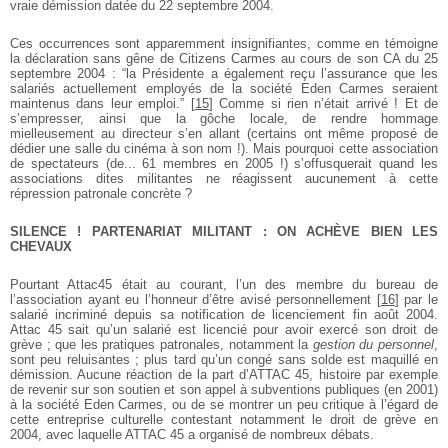
vraie démission datée du 22 septembre 2004.
Ces occurrences sont apparemment insignifiantes, comme en témoigne
la déclaration sans gêne de Citizens Carmes au cours de son CA du 25
septembre 2004 : “la Présidente a également reçu l’assurance que les
salariés actuellement employés de la société Eden Carmes seraient
maintenus dans leur emploi.”
[
15
]
Comme si rien n’était arrivé ! Et de
s’empresser, ainsi que la gôche locale, de rendre hommage
mielleusement au directeur s’en allant (certains ont même proposé de
dédier une salle du cinéma à son nom !). Mais pourquoi cette association
de spectateurs (de... 61 membres en 2005 !) s’offusquerait quand les
associations dites militantes ne réagissent aucunement à cette
répression patronale concrète ?
SILENCE ! PARTENARIAT MILITANT : ON ACHÈVE BIEN LES
CHEVAUX
Pourtant Attac45 était au courant, l’un des membre du bureau de
l’association ayant eu l’honneur d’être avisé personnellement
[
16
]
par le
salarié incriminé depuis sa notification de licenciement fin août 2004.
Attac 45 sait qu’un salarié est licencié pour avoir exercé son droit de
grève ; que les pratiques patronales, notamment la
gestion du personnel
,
sont peu reluisantes ; plus tard qu’un congé sans solde est maquillé en
démission. Aucune réaction de la part d’ATTAC 45, histoire par exemple
de revenir sur son soutien et son appel à subventions publiques (en 2001)
à la société Eden Carmes, ou de se montrer un peu critique à l’égard de
cette entreprise culturelle contestant notamment le droit de grève en
2004, avec laquelle ATTAC 45 a organisé de nombreux débats.