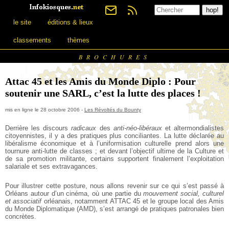
le site
éditions & lieux
classements
thèmes
BROCHURES
Attac 45 et les Amis du Monde Diplo : Pour
soutenir une SARL, c’est la lutte des places !
mis en ligne le 28 octobre 2006 -
Les Révoltés du Bounty
Derrière les discours
radicaux
des
anti-néo-libéraux
et altermondialistes
citoyennistes, il y a des pratiques plus conciliantes. La lutte déclarée au
libéralisme économique et à l’uniformisation culturelle prend alors une
tournure anti-lutte de classes ; et devant l’objectif ultime de la Culture et
de sa promotion militante, certains supportent finalement l’exploitation
salariale et ses extravagances.
Pour illustrer cette posture, nous allons revenir sur ce qui s’est passé à
Orléans autour d’un cinéma, où une partie du
mouvement social, culturel
et associatif
orléanais, notamment ATTAC 45 et le groupe local des Amis
du Monde Diplomatique (AMD), s’est arrangé de pratiques patronales bien
concrètes.