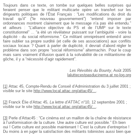
Toujours dans ce texte, on tombe sur quelques belles surprises qui
feraient penser que le militant multicarte opère un transfert sur les
dirigeants politiques de l’État Français : “Les modifications du droit du
travail qu’il” (“le nouveau gouvernement”) “entend imposer par
ordonnances montrent clairement que le message n’a pas été entendu.”
et ailleurs : “L’alliance objective du PS et de l’UMP sur le texte
constitutionnel” ... “a été un révélateur puissant sur l’ambiguïté - voire la
duplicité - du social réformisme.” Ce militant omniprésent entend-il ainsi
faire oublier sa propre surdité (et celle de ses associations) aux conflits
sociaux locaux ? Quant à parler de duplicité, il devrait d’abord régler le
problème dans son propre “social réformisme” altermachin. Pour le coup
mais sans vraiment d’illusion quant à la solvabilité de ce militantisme de
gôche, il y a “nécessité d’agir rapidement”.
Les Révoltés du Bounty
, Août 2005
laluttecestpasducinema at no-log.org
[
1
]
Attac 45, Compte-Rendu de Conseil d’Administration du 3 juillet 2001 ;
visible sur le site
http://www.local.attac.org/attac45/...
.
[
2
]
Franck Élie d’Attac 45,
La lettre d’ATTAC
n°10, 12 septembre 2001 ;
visible sur le site
http://www.local.attac.org/attac45/...
.
[
3
]
Perle d’Attac45 : “Ce cinéma est un maillon de la chaîne de résistance
à l’uniformisation de la culture. Une autre culture est possible.” Eh bien
oui ! Cette culture est possible maintenant ! C’est la culture d’entreprise !
Du moins à en juger la satisfaction des militants tobinistes aussi bien que