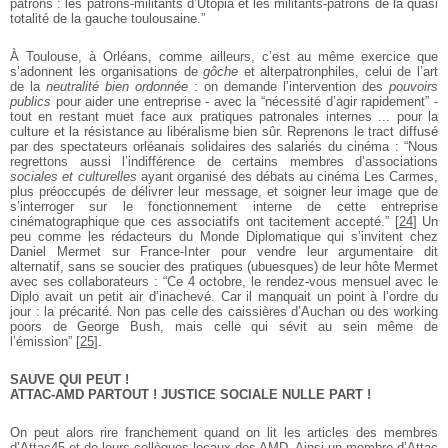
patrons : les patrons-militants d’Utopia et les militants-patrons de la quasi
totalité de la gauche toulousaine.”
À Toulouse, à Orléans, comme ailleurs, c’est au même exercice que
s’adonnent les organisations de
gôche
et alterpatronphiles, celui de l’art
de la
neutralité bien ordonnée
: on demande l’intervention des
pouvoirs
publics
pour aider une entreprise - avec la “nécessité d’agir rapidement” -
tout en restant muet face aux pratiques patronales internes ... pour la
culture et la résistance au libéralisme bien sûr. Reprenons le tract diffusé
par des spectateurs orléanais solidaires des salariés du cinéma : “Nous
regrettons aussi l’indifférence de certains membres d’associations
sociales et culturelles
ayant organisé des débats au cinéma Les Carmes,
plus préoccupés de délivrer leur message, et soigner leur image que de
s’interroger sur le fonctionnement interne de cette entreprise
cinématographique que ces associatifs ont tacitement accepté.”
[
24
]
Un
peu comme les rédacteurs du Monde Diplomatique qui s’invitent chez
Daniel Mermet sur France-Inter pour vendre leur argumentaire dit
alternatif, sans se soucier des pratiques (ubuesques) de leur hôte Mermet
avec ses collaborateurs : “Ce 4 octobre, le rendez-vous mensuel avec le
Diplo avait un petit air d’inachevé. Car il manquait un point à l’ordre du
jour : la précarité. Non pas celle des caissières d’Auchan ou des working
poors de George Bush, mais celle qui sévit au sein même de
l’émission”
[
25
]
.
SAUVE QUI PEUT !
ATTAC-AMD PARTOUT ! JUSTICE SOCIALE NULLE PART !
On peut alors rire franchement quand on lit les articles des membres
d’Attac45 et de leurs collègues locaux des AMD. Ainsi un membre d’Attac