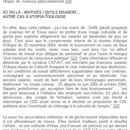
Utopia, de Toulouse particulièrement
[
20
]
.
ICI OU LÀ :
MOTIVÉS !
QU’ILS DISAIENT...
AUTRE CAS À UTOPIA-TOULOUSE
En effet, dans cette célèbre - ça c’est moins dit - SARL (plutôt prospère)
de cinémas Art et Essai aussi on profite d’une image culturelle et de
gôche pour
exploiter allègrement les salariés (et bénévoles de plus en
plus). C’est ainsi que le compte-rendu interne de la réunion d’équipe
d’Utopia du 25 novembre 2004, révèle le licenciement en cours de deux
salariés dont les motifs, tenez vous bien, sont pour l’un “un déficit
d’heures de travail d’un délégué du personnel” et pour l’autre le manque
“d’un minimum de conscience politique”
[
21
]
. Cette information diffusée et
dénoncée par le syndicat CNT-AIT, est renchérie par d’anciens salariés
d’Utopia réunis en Collectif évoquant le choc individuel de leur désillusion,
et les conditions de travail difficilement supportables dans ces cinémas,
contraignant au surinvestissement personnel et au
bénévolat
. Ces
anciens salariés, avant de faire part de leurs témoignages personnels,
établissent “un simple constat : 25 départs en juin 2002 et octobre 2004.
Départs protéiformes qui, exception faite de trois licenciements” ... “ont
été pour beaucoup à l’initiative des employés eux-mêmes. En plus des
démissions, des congés de formation, certains n’ont pas hésité à
interrompre un CDD avant terme ou à décliner un proposition de CDI,
préférant ainsi l’incertitude du chômage à la
sécurité de l’emploi
.”
[
22
]
Là aussi les associations militantes et de gôche restent impassibles face
à cet affrontement de classe. Elles tentent d’ailleurs plutôt à étouffer
l’affaire ; et une
militante
d’Attac (est-il besoin de préciser ce qui devient