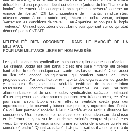
une évidence !), à la lecture d’un tract de la CNT-AIT sur cette
affaire
diffusé lors d’une projection-débat-qui-dénonce (autour du film “Haro sur le
boulot”), de couvrir “de louanges Utopia qu’elle a présenté comme un
espace de liberté.”
[
23
]
La cinquantaine de militants, syndicalistes,
citoyens venus à cette soirée ont, l’heure du débat venue, critiqué
“vertement les conditions de travail ... en Argentine, et non pas à Utopia
Toulouse.”. Un seul spectateur s’est alarmé publiquement sur ce qui était
dénoncé par la CNT-AIT.
NEUTRALITÉ BIEN ORDONNÉE... DANS LE MARCHÉ DE LA
MILITANCE
POUR UNE MILITANCE LIBRE ET NON FAUSSÉE
Le syndicat anarcho-syndicaliste toulousain explique cette non réaction :
“Le cinéma Utopia est peu banal : c’est une salle
militante
qui défend
haut et fort le cinéma indépendant contre les lois du marché. C’est aussi
un lieu très engagé politiquement, qui soutient toutes les luttes
progressistes. D’ailleurs, l’extrême majorité des organisations de gauche
y a recours. Bref, c’est une véritable institution de la contestation
toulousaine”, “incontournable”. “Si l’ensemble de ces militants
altermondialistes et de ces pseudos syndicalistes
radicaux
continuent
d’alter-fréquenter ces alter-patrons pourtant peu fréquentables, ce n’est
pas sans raison. Utopia est en effet un véritable
média
pour ces
organisations ; ils peuvent y laisser leur presse, y organiser des débats.
Ce qui leur permet d’accéder à leur
clientèle
et de tenir à distance les
concurrents. Que le prix en soit de s’associer à leur adversaire de classe
et de fermer les yeux sur le sort de ses salariés compte si peu à leurs
yeux. L’intérêt de leur organisation prime sur celui de la cause qu’elle est
censée défendre.” “Quant au salarié d’Utopia, il sait qu’il a une pluralité de