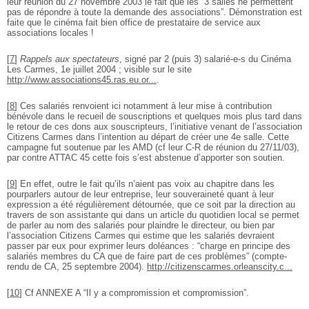
leur réunion du 27 novembre 2003 le fait que les “3 salles ne permettent
pas de répondre à toute la demande des associations”. Démonstration est
faite que le cinéma fait bien office de prestataire de service aux
associations locales !
[
7
]
Rappels aux spectateurs
, signé par 2 (puis 3) salarié-e-s du Cinéma
Les Carmes, 1e juillet 2004 ; visible sur le site
http://www.associations45.ras.eu.or...
.
[
8
]
Ces salariés renvoient ici notamment à leur mise à contribution
bénévole dans le recueil de souscriptions et quelques mois plus tard dans
le retour de ces dons aux souscripteurs, l’initiative venant de l’association
Citizens Carmes dans l’intention au départ de créer une 4e salle. Cette
campagne fut soutenue par les AMD (cf leur C-R de réunion du 27/11/03),
par contre ATTAC 45 cette fois s’est abstenue d’apporter son soutien.
[
9
]
En effet, outre le fait qu’ils n’aient pas voix au chapitre dans les
pourparlers autour de leur entreprise, leur souveraineté quant à leur
expression a été régulièrement détournée, que ce soit par la direction au
travers de son assistante qui dans un article du quotidien local se permet
de parler au nom des salariés pour plaindre le directeur, ou bien par
l’association Citizens Carmes qui estime que les salariés devraient
passer par eux pour exprimer leurs doléances : “charge en principe des
salariés membres du CA que de faire part de ces problèmes” (compte-
rendu de CA, 25 septembre 2004).
http://citizenscarmes.orleanscity.c...
[
10
]
Cf ANNEXE A “Il y a compromission et compromission”.