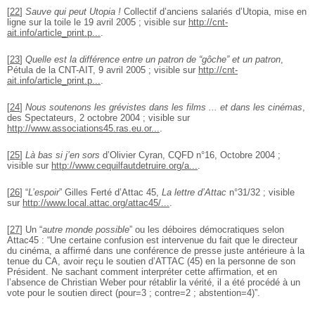
[
22
]
Sauve qui peut Utopia !
Collectif d’anciens salariés d’Utopia, mise en
ligne sur la toile le 19 avril 2005 ; visible sur
http://cnt-
ait.info/article_print.p...
.
[
23
]
Quelle est la différence entre un patron de “gôche” et un patron
,
Pétula de la CNT-AIT, 9 avril 2005 ; visible sur
http://cnt-
ait.info/article_print.p...
.
[
24
]
Nous soutenons les grévistes dans les films ... et dans les cinémas
,
des Spectateurs, 2 octobre 2004 ; visible sur
http://www.associations45.ras.eu.or...
.
[
25
]
Là bas si j’en sors
d’Olivier Cyran, CQFD n°16, Octobre 2004 ;
visible sur
http://www.cequilfautdetruire.org/a...
.
[
26
]
“
L’espoir
” Gilles Ferté d’Attac 45,
La lettre d’Attac
n°31/32 ; visible
sur
http://www.local.attac.org/attac45/...
.
[
27
]
Un “
autre monde possible
” ou les déboires démocratiques selon
Attac45 : “Une certaine confusion est intervenue du fait que le directeur
du cinéma, a affirmé dans une conférence de presse juste antérieure à la
tenue du CA, avoir reçu le soutien d’ATTAC (45) en la personne de son
Président. Ne sachant comment interpréter cette affirmation, et en
l’absence de Christian Weber pour rétablir la vérité, il a été procédé à un
vote pour le soutien direct (pour=3 ; contre=2 ; abstention=4)”.