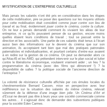
MYSTIFICATION DE L’ENTREPRISE CULTURELLE
Mais jamais les salariés n’ont été pris en considération dans les étapes
de cette mobilisation, pire se poser des questions sur les moyens utilisés
pour cette mobilisation était considéré comme
jouer contre son lieu de
travail
et au final, évidemment
jouer contre le cinéma, contre la culture
.
On ne leur a jamais demandé comment ils vivaient les aléas de leur
entreprise, ni ce qu’ils pouvaient penser de sa gestion, encore moins
quelles étaient leurs conditions de travail ; tout se passait entre la
direction et les associatifs. Une partie de ces salariés était tenus à l’écart
aussi bien des informations sur le devenir du cinéma que sur son
animation, ils acceptaient tant bien que mal des pratiques patronales
paternalistes et individualisantes, et pourtant certains d’entre eux avaient
à en redire sur la gestion de ce cinéma. On peut se demander alors ce
qu’Attac45 et les AMD, qui prétendent intervenir sur le plan social et lutter
contre le libéralisme économique, voulaient vraiment
aider
; un lieu ? la
programmation du cinéma (avec des films qui
dénoncent
!) ? la
disponibilité de salles ? la
politique sociale
de l’ancienne direction de
l’entreprise ?
La volonté de
résistance
culturelle affichée par ces émules locales du
chevènementiste Bernard Cassen, mise en perspective avec leur
indifférence sur la situation des salariés du même cinéma, relevait
sûrement de la défense d’une
image bien jolie
. Un
Cinéma d’Art et
d’Essai
ne devant pas être à leurs yeux une société commerciale comme
les autres... il s’agissait donc de demander des subventions publiques
pour la société Eden Carmes.