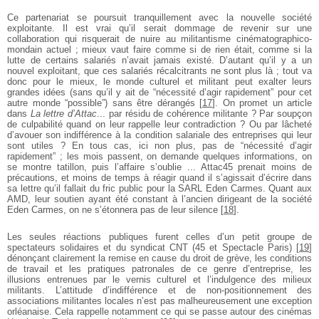
Ce partenariat se poursuit tranquillement avec la nouvelle société
exploitante. Il est vrai qu’il serait dommage de revenir sur une
collaboration qui risquerait de nuire au militantisme cinématographico-
mondain actuel ; mieux vaut faire comme si de rien était, comme si la
lutte de certains salariés n’avait jamais existé. D’autant qu’il y a un
nouvel exploitant, que ces salariés récalcitrants ne sont plus là ; tout va
donc pour le mieux, le monde culturel et militant peut exalter leurs
grandes idées (sans qu’il y ait de “nécessité d’agir rapidement” pour cet
autre monde “possible”) sans être dérangés
[
17
]
. On promet un article
dans
La lettre d’Attac
... par résidu de cohérence militante ? Par soupçon
de culpabilité quand on leur rappelle leur contradiction ? Ou par lâcheté
d’avouer son indifférence à la condition salariale des entreprises qui leur
sont utiles ? En tous cas, ici non plus, pas de “nécessité d’agir
rapidement” ; les mois passent, on demande quelques informations, on
se montre tatillon, puis l’affaire s’oublie ... Attac45 prenait moins de
précautions, et moins de temps à réagir quand il s’agissait d’écrire dans
sa lettre qu’il fallait du fric public pour la SARL Eden Carmes. Quant aux
AMD, leur soutien ayant été constant à l’ancien dirigeant de la société
Eden Carmes, on ne s’étonnera pas de leur silence
[
18
]
.
Les seules réactions publiques furent celles d’un petit groupe de
spectateurs solidaires et du syndicat CNT (45 et Spectacle Paris)
[
19
]
dénonçant clairement la remise en cause du droit de grève, les conditions
de travail et les pratiques patronales de ce genre d’entreprise, les
illusions entrenues par le vernis culturel et l’indulgence des milieux
militants. L’attitude d’indifférence et de non-positionnement des
associations militantes locales n’est pas malheureusement une exception
orléanaise. Cela rappelle notamment ce qui se passe autour des cinémas