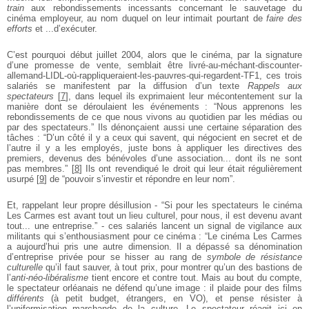
train
aux rebondissements incessants concernant le sauvetage du
cinéma employeur, au nom duquel on leur intimait pourtant de
faire des
efforts
et ...d’exécuter.
C’est pourquoi début juillet 2004, alors que le cinéma, par la signature
d’une promesse de vente, semblait être livré-au-méchant-discounter-
allemand-LIDL-où-rappliqueraient-les-pauvres-qui-regardent-TF1, ces trois
salariés se manifestent par la diffusion d’un texte
Rappels aux
spectateurs
[
7
]
, dans lequel ils exprimaient leur mécontentement sur la
manière dont se déroulaient les événements : “Nous apprenons les
rebondissements de ce que nous vivons au quotidien par les médias ou
par des spectateurs.” Ils dénonçaient aussi une certaine séparation des
tâches : “D’un côté il y a ceux qui savent, qui négocient en secret et de
l’autre il y a les employés, juste bons à appliquer les directives des
premiers, devenus des bénévoles d’une association... dont ils ne sont
pas membres.”
[
8
]
Ils ont revendiqué le droit qui leur était régulièrement
usurpé
[
9
]
de “pouvoir s’investir et répondre en leur nom”.
Et, rappelant leur propre désillusion - “Si pour les spectateurs le cinéma
Les Carmes est avant tout un lieu culturel, pour nous, il est devenu avant
tout... une entreprise.” - ces salariés lancent un signal de vigilance aux
militants qui s’enthousiasment pour ce cinéma : “Le cinéma Les Carmes
a aujourd’hui pris une autre dimension. Il a dépassé sa dénomination
d’entreprise privée pour se hisser au rang de
symbole de résistance
culturelle
qu’il faut sauver, à tout prix, pour montrer qu’un des bastions de
l’
anti-néo-libéralisme
tient encore et contre tout. Mais au bout du compte,
le spectateur orléanais ne défend qu’une image : il plaide pour des films
différents
(à petit budget, étrangers, en VO), et pense résister à
l’uniformisation marchande de la culture. Le spectateur réagit ici en