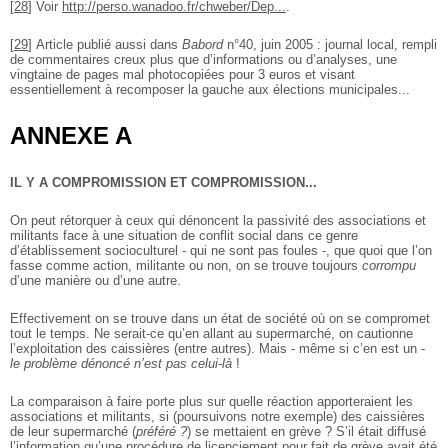
[
28
]
Voir
http://perso.wanadoo.fr/chweber/Dep...
.
[
29
]
Article publié aussi dans
Babord
n°40, juin 2005 : journal local, rempli
de commentaires creux plus que d’informations ou d’analyses, une
vingtaine de pages mal photocopiées pour 3 euros et visant
essentiellement à recomposer la gauche aux élections municipales...
ANNEXE A
IL Y A COMPROMISSION ET COMPROMISSION...
On peut rétorquer à ceux qui dénoncent la passivité des associations et
militants face à une situation de conflit social dans ce genre
d’établissement socioculturel - qui ne sont pas foules -, que quoi que l’on
fasse comme action, militante ou non, on se trouve toujours
corrompu
d’une manière ou d’une autre.
Effectivement on se trouve dans un état de société où on se compromet
tout le temps. Ne serait-ce qu’en allant au supermarché, on cautionne
l’exploitation des caissières (entre autres). Mais - même si c’en est un -
le problème dénoncé n’est pas celui-là
!
La comparaison à faire porte plus sur quelle réaction apporteraient les
associations et militants, si (poursuivons notre exemple) des caissières
de leur supermarché (
préféré ?
) se mettaient en grève ? S’il était diffusé
l’information qu’une procédure de licenciement pour fait de grève avait été