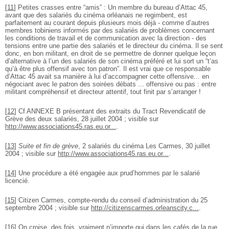
[
11
]
Petites crasses entre “amis” : Un membre du bureau d’Attac 45,
avant que des salariés du cinéma orléanais ne regimbent, est
parfaitement au courant depuis plusieurs mois déjà - comme d’autres
membres tobiniens informés par des salariés de problèmes concernant
les conditions de travail et de communication avec la direction - des
tensions entre une partie des salariés et le directeur du cinéma. Il se sent
donc, en bon militant, en droit de se permettre de donner quelque leçon
d’alternative à l’un des salariés de son cinéma préféré et lui sort un “t’as
qu’à être plus offensif avec ton patron”. Il est vrai que ce responsable
d’Attac 45 avait sa manière à lui d’accompagner cette offensive... en
négociant avec le patron des soirées débats ... offensive ou pas : entre
militant compréhensif et directeur attentif, tout finit par s’arranger !
[
12
]
Cf ANNEXE B présentant des extraits du Tract Revendicatif de
Grève des deux salariés, 28 juillet 2004 ; visible sur
http://www.associations45.ras.eu.or...
.
[
13
]
Suite et fin de grève
, 2 salariés du cinéma Les Carmes, 30 juillet
2004 ; visible sur
http://www.associations45.ras.eu.or...
.
[
14
]
Une procédure a été engagée aux prud’hommes par le salarié
licencié.
[
15
]
Citizen Carmes, compte-rendu du conseil d’administration du 25
septembre 2004 ; visible sur
http://citizenscarmes.orleanscity.c...
.
[
16
]
On croise, des fois, vraiment n’importe qui dans les cafés de la rue