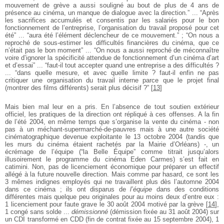
mouvement de grève a aussi souligné au bout de plus de 4 ans de
présence au cinéma, un manque de dialogue avec la direction.” ... “Après
les sacrifices accumulés et consentis par les salariés pour le bon
fonctionnement de l’entreprise, l’organisation du travail proposé pour cet
été” ... “aura été l’élément déclencheur de ce mouvement.” ; “On nous a
reproché de sous-estimer les difficultés financières du cinéma, que ce
n’était pas le bon moment” ... “On nous a aussi reproché de méconnaître
voire d’ignorer la spécificité attendue de fonctionnement d’un cinéma d’art
et d’essai” ... “faut-il tout accepter quand une entreprise a des difficultés ?
... “dans quelle mesure, et avec quelle limite ? faut-il enfin ne pas
critiquer une organisation du travail interne parce que le projet final
(montrer des films différents) serait plus décisif ?”
[
13
]
Mais bien mal leur en a pris. En l’absence de tout soutien extérieur
officiel, les pratiques de la direction ont répliqué à ces offenses. A la fin
de l’été 2004, en même temps que s’organise la vente du cinéma - non
pas à un méchant-supermarché-de-pauvres mais à une autre société
cinématographique devenue exploitante le 13 octobre 2004 (tandis que
les murs du cinéma étaient rachetés par la Mairie d’Orléans) -, un
écrémage de l’équipe (“la Belle Équipe” comme titrait jusqu’alors
illusoirement le programme du cinéma Eden Carmes) s’est fait en
catimini. Non, pas de licenciement économique pour préparer un effectif
allégé à la future nouvelle direction. Mais comme par hasard, ce sont les
3 mêmes indignes employés qui ne travaillent plus dès l’automne 2004
dans ce cinéma ; ils ont disparus de
l’équipe
dans des conditions
différentes mais quelque peu originales pour au moins deux d’entre eux :
1 licenciement pour faute grave le 30 août 2004 motivé par la grève
[
14
]
,
1 congé sans solde ...
démissionné
(démission fixée au 31 août 2004) sur
un CDI transformé en CDD (fin de contrat fixée au 15 septembre 2004), 1