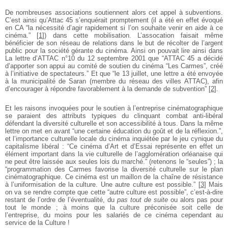
De nombreuses associations soutiennent alors cet appel à subventions.
C’est ainsi qu’Attac 45 s’enquérait promptement (il a été en effet évoqué
en CA “la nécessité d’agir rapidement si l’on souhaite venir en aide à ce
cinéma.”
[
1
]
) dans cette mobilisation. L’assocation faisait même
bénéficier de son réseau de relations dans le but de récolter de l’argent
public pour la société gérante du cinéma. Ainsi on pouvait lire ainsi dans
La lettre d’ATTAC n°10 du 12 septembre 2001 que “ATTAC 45 a décidé
d’apporter son appui au comité de soutien du cinéma “Les Carmes”, créé
à l’initiative de spectateurs.” Et que “le 13 juillet, une lettre a été envoyée
à la municipalité de Saran (membre du réseau des villes ATTAC), afin
d’encourager à répondre favorablement à la demande de subvention”
[
2
]
.
Et les raisons invoquées pour le soutien à l’entreprise cinématographique
se paraient des attributs typiques du clinquant combat anti-libéral
défendant la diversité culturelle et son accessibilité à tous. Dans la même
lettre on met en avant “une certaine éducation du goût et de la réflexion.”,
et l’importance culturelle locale du cinéma inquiétée par le jeu cynique du
capitalisme libéral : “Ce cinéma d’Art et d’Essai représente en effet un
élément important dans la vie culturelle de l’agglomération orléanaise qui
ne peut être laissée aux seules lois du marché.” (retenons le “seules”) ; la
“programmation des Carmes favorise la diversité culturelle sur le plan
cinématographique. Ce cinéma est un maillon de la chaîne de résistance
à l’uniformisation de la culture. Une autre culture est possible.”
[
3
]
Mais
on va se rendre compte que cette “autre culture est possible”, c’est-à-dire
restant de l’ordre de l’éventualité, du
pas tout de suite
ou alors pas pour
tout le monde ; à moins que la culture préconisée soit celle de
l’entreprise, du moins pour les salariés de ce cinéma cependant au
service de la Culture !