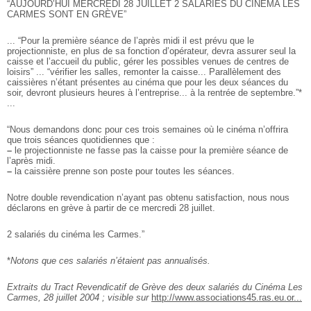
“AUJOURD’HUI MERCREDI 28 JUILLET 2 SALARIÉS DU CINÉMA LES
CARMES SONT EN GRÈVE”
... “Pour la première séance de l’après midi il est prévu que le
projectionniste, en plus de sa fonction d’opérateur, devra assurer seul la
caisse et l’accueil du public, gérer les possibles venues de centres de
loisirs” ... “vérifier les salles, remonter la caisse... Parallèlement des
caissières n’étant présentes au cinéma que pour les deux séances du
soir, devront plusieurs heures à l’entreprise... à la rentrée de septembre.”*
...
“Nous demandons donc pour ces trois semaines où le cinéma n’offrira
que trois séances quotidiennes que :
–
le projectionniste ne fasse pas la caisse pour la première séance de
l’après midi.
–
la caissière prenne son poste pour toutes les séances.
Notre double revendication n’ayant pas obtenu satisfaction, nous nous
déclarons en grève à partir de ce mercredi 28 juillet.
2 salariés du cinéma les Carmes.”
*
Notons que ces salariés n’étaient pas annualisés.
Extraits du Tract Revendicatif de Grève des deux salariés du Cinéma Les
Carmes, 28 juillet 2004 ; visible sur
http://www.associations45.ras.eu.or...