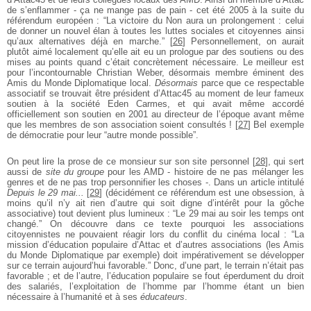
de s’enflammer - ça ne mange pas de pain - cet été 2005 à la suite du
référendum européen : “La victoire du Non aura un prolongement : celui
de donner un nouvel élan à toutes les luttes sociales et citoyennes ainsi
qu’aux alternatives déjà en marche.”
[
26
]
Personnellement, on aurait
plutôt aimé localement qu’elle ait eu un prologue par des soutiens ou des
mises au points quand c’était concrètement nécessaire. Le meilleur est
pour l’incontournable Christian Weber, désormais membre éminent des
Amis du Monde Diplomatique local.
Désormais
parce que ce respectable
associatif se trouvait être président d’Attac45 au moment de leur fameux
soutien à la société Eden Carmes, et qui avait même accordé
officiellement son soutien en 2001 au directeur de l’époque avant même
que les membres de son association soient consultés !
[
27
]
Bel exemple
de démocratie pour leur “autre monde possible”.
On peut lire la prose de ce monsieur sur son site personnel
[
28
]
, qui sert
aussi de
site du groupe
pour les AMD - histoire de ne pas mélanger les
genres et de ne pas trop personnifier les choses -. Dans un article intitulé
Depuis le 29 mai...
[
29
]
(décidément ce référendum est une obsession, à
moins qu’il n’y ait rien d’autre qui soit digne d’intérêt pour la gôche
associative) tout devient plus lumineux : “Le 29 mai au soir les temps ont
changé.” On découvre dans ce texte pourquoi les associations
citoyennistes ne pouvaient réagir lors du conflit du cinéma local : “La
mission d’éducation populaire d’Attac et d’autres associations (les Amis
du Monde Diplomatique par exemple) doit impérativement se développer
sur ce terrain aujourd’hui favorable.” Donc, d’une part, le terrain n’était pas
favorable ; et de l’autre, l’éducation populaire se fout éperdument du droit
des salariés, l’exploitation de l’homme par l’homme étant un bien
nécessaire à l’humanité et à ses
éducateurs
.