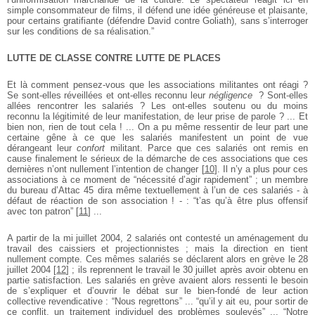
simple consommateur de films, il défend une idée généreuse et plaisante,
pour certains gratifiante (défendre David contre Goliath), sans s’interroger
sur les conditions de sa réalisation.”
LUTTE DE CLASSE CONTRE LUTTE DE PLACES
Et là comment pensez-vous que les associations militantes ont réagi ?
Se sont-elles réveillées et ont-elles reconnu leur
négligence
? Sont-elles
allées rencontrer les salariés ? Les ont-elles soutenu ou du moins
reconnu la légitimité de leur manifestation, de leur prise de parole ? ... Et
bien non, rien de tout cela ! ... On a pu même ressentir de leur part une
certaine gêne à ce que les salariés manifestent un point de vue
dérangeant leur
confort
militant. Parce que ces salariés ont remis en
cause finalement le sérieux de la démarche de ces associations que ces
dernières n’ont nullement l’intention de changer
[
10
]
. Il n’y a plus pour ces
associations à ce moment de “nécessité d’agir rapidement” ; un membre
du bureau d’Attac 45 dira même textuellement à l’un de ces salariés - à
défaut de réaction de son association ! - : “t’as qu’à être plus offensif
avec ton patron”
[
11
]
...
A partir de la mi juillet 2004, 2 salariés ont contesté un aménagement du
travail des caissiers et projectionnistes ; mais la direction en tient
nullement compte. Ces mêmes salariés se déclarent alors en grève le 28
juillet 2004
[
12
]
; ils reprennent le travail le 30 juillet après avoir obtenu en
partie satisfaction. Les salariés en grève avaient alors ressenti le besoin
de s’expliquer et d’ouvrir le débat sur le bien-fondé de leur action
collective revendicative : “Nous regrettons” ... “qu’il y ait eu, pour sortir de
ce conflit, un traitement individuel des problèmes soulevés” ... “Notre