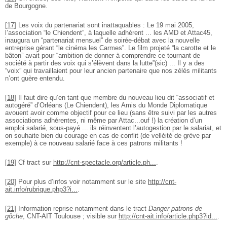
de Bourgogne.
[
17
]
Les voix du partenariat sont inattaquables : Le 19 mai 2005,
l’association “le Chiendent”, à laquelle adhèrent ... les AMD et Attac45,
inaugura un “partenariat mensuel” de soirée-débat avec la nouvelle
entreprise gérant “le cinéma les Carmes”. Le film projeté “la carotte et le
bâton” avait pour “ambition de donner à comprendre ce tournant de
société à partir des voix qui s’élèvent dans la lutte”(sic) ... Il y a des
“voix” qui travaillaient pour leur ancien partenaire que nos zélés militants
n’ont guère entendu.
[
18
]
Il faut dire qu’en tant que membre du nouveau lieu dit “associatif et
autogéré” d’Orléans (Le Chiendent), les Amis du Monde Diplomatique
avouent avoir comme objectif pour ce lieu (sans être suivi par les autres
associations adhérentes, ni même par Attac...ouf !) la création d’un
emploi salarié, sous-payé ... ils réinventent l’autogestion par le salariat, et
on souhaite bien du courage en cas de conflit (de velléité de grève par
exemple) à ce nouveau salarié face à ces patrons militants !
[
19
]
Cf tract sur
http://cnt-spectacle.org/article.ph...
.
[
20
]
Pour plus d’infos voir notamment sur le site
http://cnt-
ait.info/rubrique.php3?i...
.
[
21
]
Information reprise notamment dans le tract
Danger patrons de
gôche
, CNT-AIT Toulouse ; visible sur
http://cnt-ait.info/article.php3?id...
.