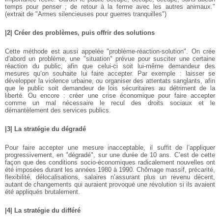
temps pour penser ; de retour à la ferme avec les autres animaux."
(extrait de "Armes silencieuses pour guerres tranquilles")
|2| Créer des problèmes, puis offrir des solutions
Cette méthode est aussi appelée "problème-réaction-solution". On crée
d’abord un problème, une "situation" prévue pour susciter une certaine
réaction du public, afin que celui-ci soit lui-même demandeur des
mesures qu’on souhaite lui faire accepter. Par exemple : laisser se
développer la violence urbaine, ou organiser des attentats sanglants, afin
que le public soit demandeur de lois sécuritaires au détriment de la
liberté. Ou encore : créer une crise économique pour faire accepter
comme un mal nécessaire le recul des droits sociaux et le
démantèlement des services publics.
|3| La stratégie du dégradé
Pour faire accepter une mesure inacceptable, il suffit de l’appliquer
progressivement, en "dégradé", sur une durée de 10 ans. C’est de cette
façon que des conditions socio-économiques radicalement nouvelles ont
été imposées durant les années 1980 à 1990. Chômage massif, précarité,
flexibilité, délocalisations, salaires n’assurant plus un revenu décent,
autant de changements qui auraient provoqué une révolution si ils avaient
été appliqués brutalement.
|4| La stratégie du différé