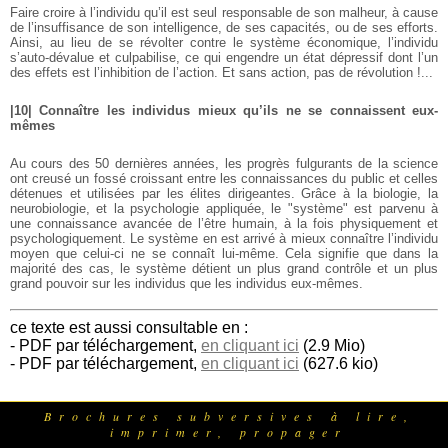
Faire croire à l’individu qu’il est seul responsable de son malheur, à cause
de l’insuffisance de son intelligence, de ses capacités, ou de ses efforts.
Ainsi, au lieu de se révolter contre le système économique, l’individu
s’auto-dévalue et culpabilise, ce qui engendre un état dépressif dont l’un
des effets est l’inhibition de l’action. Et sans action, pas de révolution !...
|10| Connaître les individus mieux qu’ils ne se connaissent eux-
mêmes
Au cours des 50 dernières années, les progrès fulgurants de la science
ont creusé un fossé croissant entre les connaissances du public et celles
détenues et utilisées par les élites dirigeantes. Grâce à la biologie, la
neurobiologie, et la psychologie appliquée, le "système" est parvenu à
une connaissance avancée de l’être humain, à la fois physiquement et
psychologiquement. Le système en est arrivé à mieux connaître l’individu
moyen que celui-ci ne se connaît lui-même. Cela signifie que dans la
majorité des cas, le système détient un plus grand contrôle et un plus
grand pouvoir sur les individus que les individus eux-mêmes.
ce texte est aussi consultable en :
- PDF par téléchargement,
en cliquant ici
(2.9 Mio)
- PDF par téléchargement,
en cliquant ici
(627.6 kio)
Brochures subversives à lire,
imprimer, propager