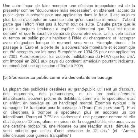
Une autre façon de faire accepter une décision impopulaire est de la
présenter comme "douloureuse mais nécessaire", en obtenant l’accord du
public dans le présent pour une application dans le futur. Il est toujours
plus facile d’accepter un sacrifice futur qu’un sacrifice immédiat. D’abord
parce que l’effort n’est pas à fournir tout de suite. Ensuite parce que le
public a toujours tendance à espérer naïvement que "tout ira mieux
demain" et que le sacrifice demandé pourra être évité. Enfin, cela laisse
du temps au public pour s’habituer à l’idée du changement et l’accepter
avec résignation lorsque le moment sera venu. Exemple récent : le
passage à l’Euro et la perte de la souveraineté monétaire et économique
ont été acceptés par les pays Européens en 1994-95 pour une application
en 2001. Autre exemple : les accords multilatéraux du FTAA que les USA
ont imposé en 2001 aux pays du continent américain pourtant réticents,
en concédant une application différée à 2005.
|5| S’adresser au public comme à des enfants en bas-age
La plupart des publicités destinées au grand-public utilisent un discours,
des arguments, des personnages, et un ton particulièrement
infantilisants, souvent proche du débilitant, comme si le spectateur était
un enfant en bas-age ou un handicapé mental. Exemple typique : la
campagne TV française pour le passage à l’Euro ("les jours euro"). Plus
on cherchera à tromper le spectateur, plus on adoptera un ton
infantilisant. Pourquoi ? "Si on s’adresse à une personne comme si elle
était âgée de 12 ans, alors, en raison de la suggestibilité, elle aura, avec
une certaine probabilité, une réponse ou une réaction aussi dénuée de
sens critique que celles d’une personne de 12 ans." (cf. "Armes
silencieuses pour guerres tranquilles")