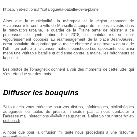
https://niet-editions.fr/catalogue/la-bataille-de-la-plaine
Alors que la municipalité, la métropole et la région essayent de
« valoriser » le centre-ville de Marseille à coups de millions investis dans
la rénovation urbaine, le quartier de la Plaine tente de résister à ce
processus de gentrification. Fin 2018, les habitant·e·s se sont
vigoureusement opposés au réaménagement de la place Jean-Jaurès,
cœur populaire du quartier que la mairie cherche à « nettoyer » en vue de
l’offrir en pâture à la consommation touristique.Les opposants ont ainsi
mené une véritable bataille quotidienne contre la mairie, les bétonneurs et
la police.
Les photos de Tomagnetik donnent à voir des moments de cette lutte, qui
s’est étendue sur des mois.
Diffuser les bouquins
Si tout cela vous intéresse pour vos distros, infokiosques, bibliothèques
autogérées ou tables de presse, n’hésitez pas à nous contacter à
l’adresse mail nieteditions @@@ riseup.net ou à aller voir sur
https://niet-
editions.fr
.
A noter que pour la diffusion militante nous procédons à une ristourne
sympathique ;)