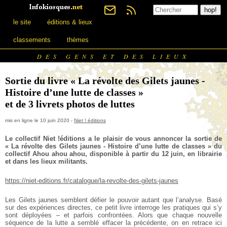
le site
éditions & lieux
classements
thèmes
DES GENS ET DES LIEUX
Sortie du livre « La révolte des Gilets jaunes -
Histoire d’une lutte de classes »
et de 3 livrets photos de luttes
mis en ligne le 10 juin 2020 -
Niet ! éditions
Le collectif Niet !éditions a le plaisir de vous annoncer la sortie de
« La révolte des Gilets jaunes - Histoire d’une lutte de classes » du
collectif Ahou ahou ahou, disponible à partir du 12 juin, en librairie
et dans les lieux militants.
https://niet-editions.fr/catalogue/la-revolte-des-gilets-jaunes
Les Gilets jaunes semblent défier le pouvoir autant que l’analyse. Basé
sur des expériences directes, ce petit livre interroge les pratiques qui s’y
sont déployées – et parfois confrontées. Alors que chaque nouvelle
séquence de la lutte a semblé effacer la précédente, on en retrace ici