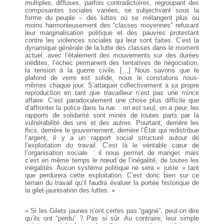
multiples, diffuses, parfois contradictoires, regroupant des
composantes sociales variées, se subjectivant sous la
forme du peuple – des luttes où se mélangent plus ou
moins harmonieusement des “classes moyennesˮ refusant
leur marginalisation politique et des pauvres protestant
contre les violences sociales qui leur sont faites. C’est la
dynamique générale de la lutte des classes dans le moment
actuel, avec l’étalement des mouvements sur des durées
inédites, l’échec permanent des tentatives de négociation,
la tension à la guerre civile. […] Nous savons que le
plafond de verre est solide, nous le constatons nous-
mêmes chaque jour. S’attaquer collectivement à sa propre
reproduction en tant que travailleur n’est pas une mince
affaire. C’est paradoxalement une chose plus difficile que
d’affronter la police dans la rue : on est seul, on a peur, les
rapports de solidarité sont minés de toutes parts par la
vulnérabilité des uns et des autres. Pourtant, derrière les
flics, derrière le gouvernement, derrière l’État qui redistribue
l’argent, il y a un rapport social structuré autour de
l’exploitation du travail. C’est là le véritable cœur de
l’organisation sociale : il nous permet de manger, mais
c’est en même temps le nœud de l’inégalité, de toutes les
inégalités. Aucun système politique ne sera « juste » tant
que perdurera cette exploitation. C’est donc bien sur ce
terrain du travail qu’il faudra évaluer la portée historique de
la gilet-jaunisation des luttes. »
« Si les Gilets jaunes n’ont certes pas “gagnéˮ, peut-on dire
qu’ils ont “perduˮ ? Pas si sûr. Au contraire, leur simple