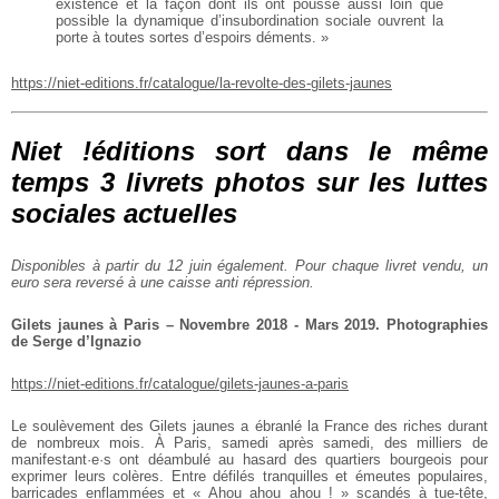
existence et la façon dont ils ont poussé aussi loin que
possible la dynamique d’insubordination sociale ouvrent la
porte à toutes sortes d’espoirs déments. »
https://niet-editions.fr/catalogue/la-revolte-des-gilets-jaunes
Niet !éditions sort dans le même
temps 3 livrets photos sur les luttes
sociales actuelles
Disponibles à partir du 12 juin également. Pour chaque livret vendu, un
euro sera reversé à une caisse anti répression.
Gilets jaunes à Paris – Novembre 2018 - Mars 2019. Photographies
de Serge d’Ignazio
https://niet-editions.fr/catalogue/gilets-jaunes-a-paris
Le soulèvement des Gilets jaunes a ébranlé la France des riches durant
de nombreux mois. À Paris, samedi après samedi, des milliers de
manifestant·e·s ont déambulé au hasard des quartiers bourgeois pour
exprimer leurs colères. Entre défilés tranquilles et émeutes populaires,
barricades enflammées et « Ahou ahou ahou ! » scandés à tue-tête,