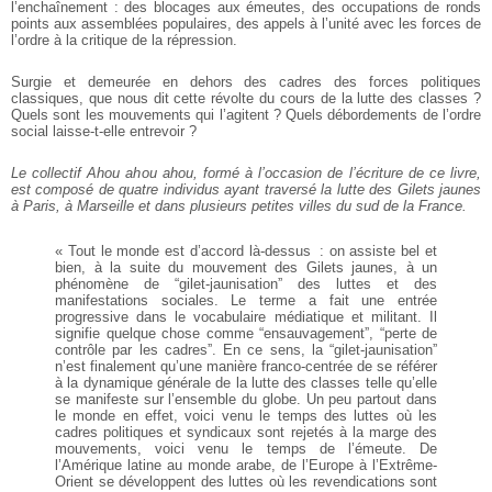
l’enchaînement : des blocages aux émeutes, des occupations de ronds
points aux assemblées populaires, des appels à l’unité avec les forces de
l’ordre à la critique de la répression.
Surgie et demeurée en dehors des cadres des forces politiques
classiques, que nous dit cette révolte du cours de la lutte des classes ?
Quels sont les mouvements qui l’agitent ? Quels débordements de l’ordre
social laisse-t-elle entrevoir ?
Le collectif Ahou ahou ahou, formé à l’occasion de l’écriture de ce livre,
est composé de quatre individus ayant traversé la lutte des Gilets jaunes
à Paris, à Marseille et dans plusieurs petites villes du sud de la France.
« Tout le monde est d’accord là-dessus : on assiste bel et
bien, à la suite du mouvement des Gilets jaunes, à un
phénomène de “gilet-jaunisationˮ des luttes et des
manifestations sociales. Le terme a fait une entrée
progressive dans le vocabulaire médiatique et militant. Il
signifie quelque chose comme “ensauvagementˮ, “perte de
contrôle par les cadresˮ. En ce sens, la “gilet-jaunisationˮ
n’est finalement qu’une manière franco-centrée de se référer
à la dynamique générale de la lutte des classes telle qu’elle
se manifeste sur l’ensemble du globe. Un peu partout dans
le monde en effet, voici venu le temps des luttes où les
cadres politiques et syndicaux sont rejetés à la marge des
mouvements, voici venu le temps de l’émeute. De
l’Amérique latine au monde arabe, de l’Europe à l’Extrême-
Orient se développent des luttes où les revendications sont