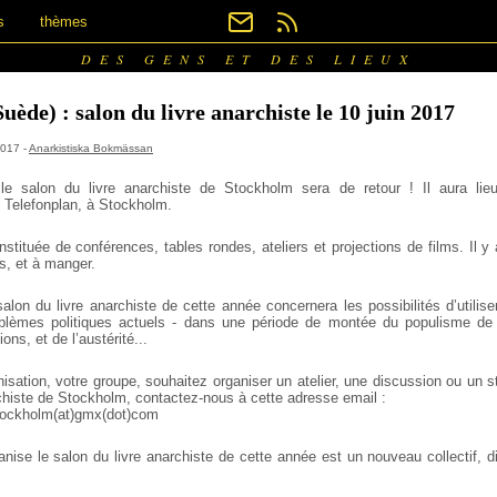
s
thèmes
DES GENS ET DES LIEUX
uède) : salon du livre anarchiste le 10 juin 2017
2017 -
Anarkistiska Bokmässan
le salon du livre anarchiste de Stockholm sera de retour ! Il aura l
Telefonplan, à Stockholm.
stituée de conférences, tables rondes, ateliers et projections de films. Il y
s, et à manger.
alon du livre anarchiste de cette année concernera les possibilités d’utilise
oblèmes politiques actuels - dans une période de montée du populisme de d
ons, et de l’austérité...
nisation, votre groupe, souhaitez organiser un atelier, une discussion ou un 
rchiste de Stockholm, contactez-nous à cette adresse email :
stockholm(at)gmx(dot)com
ganise le salon du livre anarchiste de cette année est un nouveau collectif, 