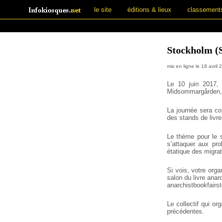
le site
éditions & lieux
classement
Stockholm (S
mis en ligne le 18 avril 
Le 10 juin 2017, 
Midsommargården, 
La journée sera con
des stands de livre
Le thème pour le s
s’attaquer aux pr
étatique des migrati
Si vois, votre orga
salon du livre ana
anarchistbookfair
Le collectif qui or
précédentes.